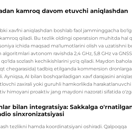
iyadan kamroq davom etuvchi aniqlashdan
bki xavfni aniqlashdan boshlab faol jamminggacha bo'l
n kamroq qiladi. Bu tezlik oldingi operatsion muhitda hal 
oniya ichida maqsad ma'lumotlarini olish va uzatishni b
sh algoritmlari avtonom ravishda 2,4 GHz, 5,8 GHz va GNSS
qo'lda sozlash kechikishlarini yo'q qiladi. Maydon bahola
vaqt chegarasida) tadbiq etilganda kommersion dronlarga
i. Ayniqsa, AI bilan boshqariladigan xavf darajasini aniqla
rtlovchi zaxirali yoki guruhli hamkorlikda harakatlanuvchi
iv himoyani proaktiv jang maydoni nazorati sifatida o'zga
lar bilan integratsiya: Sakkalga o'rnatilga
adio sinxronizatsiyasi
shlash tezlikni hamda koordinatsiyani oshiradi. Qalpoqqa