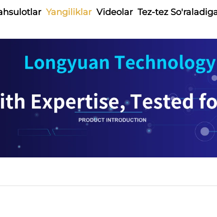
hsulotlar
Yangiliklar
Videolar
Tez-tez So'raladig