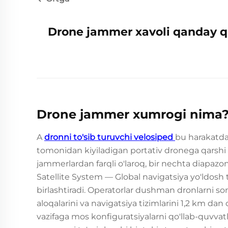
Drone jammer xavoli qanday qi
Drone jammer xumrogi nima? A
A
dronni to'sib turuvchi velosiped
bu harakatdag
tomonidan kiyiladigan portativ dronega qarshi 
jammerlardan farqli o'laroq, bir nechta diapazon
Satellite System — Global navigatsiya yo'ldosh 
birlashtiradi. Operatorlar dushman dronlarni son
aloqalarini va navigatsiya tizimlarini 1,2 km da
vazifaga mos konfiguratsiyalarni qo'llab-quvvat