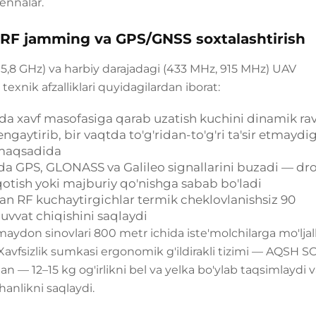
ennalar.
i RF jamming va GPS/GNSS soxtalashtirish
 5,8 GHz) va harbiy darajadagi (433 MHz, 915 MHz) UAV
exnik afzalliklari quyidagilardan iborat:
da xavf masofasiga qarab uzatish kuchini dinamik ra
aytirib, bir vaqtda to'g'ridan-to'g'ri ta'sir etmaydi
 maqsadida
hda GPS, GLONASS va Galileo signallarini buzadi — d
'qotish yoki majburiy qo'nishga sabab bo'ladi
gan RF kuchaytirgichlar termik cheklovlanishsiz 90
vvat chiqishini saqlaydi
 maydon sinovlari 800 metr ichida iste'molchilarga mo'lja
 Xavfsizlik sumkasi ergonomik g'ildirakli tizimi — AQSH
 — 12–15 kg og'irlikni bel va yelka bo'ylab taqsimlaydi 
anlikni saqlaydi.