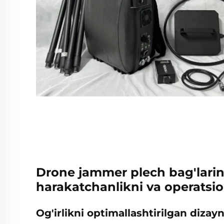
Drone jammer plech bag'larin
harakatchanlikni va operatsi
Og'irlikni optimallashtirilgan diza