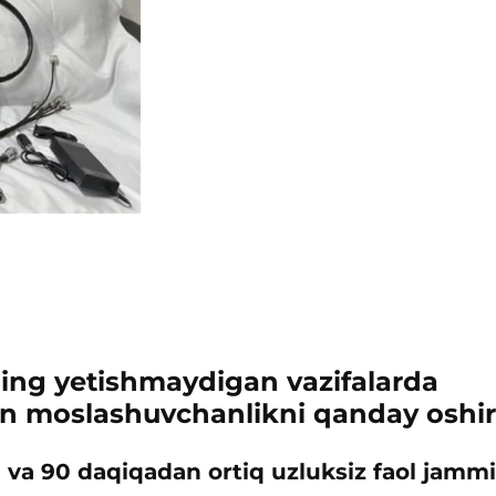
ing yetishmaydigan vazifalarda
on moslashuvchanlikni qanday oshir
yn va 90 daqiqadan ortiq uzluksiz faol jamm