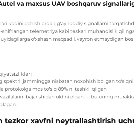
, Autel va maxsus UAV boshqaruv signallari
llari kodini ochish orqali, g'ayrioddiy signallarni tarqatish
-shifrlangan telemetriya kabi teskari muhandislik qiling
 quyidagilarga o'xshash maqsadli, vayron etmaydigan bo
yatsizliklari
 spektrli jammingga nisbatan noxohish bo'lgan to'siqni
a protokolga mos to'siq 89% ni tashkil qilgan
vazifalarini bajarishidan oldini olgan — bu uning murakk
qlagan.
 tezkor xavfni neytrallashtirish uc