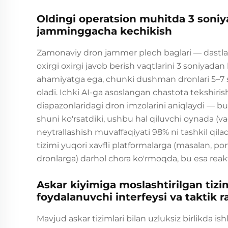
Oldingi operatsion muhitda 3 son
jamminggacha kechikish
Zamonaviy dron jammer plech baglari — dastla
oxirgi oxirgi javob berish vaqtlarini 3 soniyada
ahamiyatga ega, chunki dushman dronlari 5–7 s
oladi. Ichki AI-ga asoslangan chastota tekshiri
diapazonlaridagi dron imzolarini aniqlaydi — bu 
shuni ko'rsatdiki, ushbu hal qiluvchi oynada (
neytrallashish muvaffaqiyati 98% ni tashkil qilad
tizimi yuqori xavfli platformalarga (masalan, po
dronlarga) darhol chora ko'rmoqda, bu esa reakt
Askar kiyimiga moslashtirilgan tizim
foydalanuvchi interfeysi va taktik r
Mavjud askar tizimlari bilan uzluksiz birlikda i