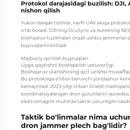
Protokol darajasidagi buzilish: DJI
nishon qilish
Yukori darajali tizimlar, xavfli UAV aloqa protoko
o'tib boradi. DJIning OcuSync va Autelning AES
boshqaruv tuzilmalari orqali ushbu jammerlar
buyruqlarini kiritadi:
Majburiy qo'nish buyruqlari
Uyga qaytishni boshqarish ustuvorligi
Boshqaruv ulanishining qo'l uzishsi muvaffaqi
Bu protokolga e'tibor beruvchi yondashuv keng
kamaytiradi. 2023-yilgi Urban Shield mashqlarid
koordinatsiyalangan dron guruhlarini razvedka 
elektromagnit muhitda taktik ustunligini tasdi
Taktik bo'linmalar nima uchun
dron jammer plech bag'lidir?