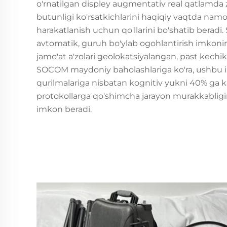
o'rnatilgan displey augmentativ real qatlamda z
butunligi ko'rsatkichlarini haqiqiy vaqtda namo
harakatlanish uchun qo'llarini bo'shatib beradi. 
avtomatik, guruh bo'ylab ogohlantirish imkonin
jamo'at a'zolari geolokatsiyalangan, past kechiki
SOCOM maydoniy baholashlariga ko'ra, ushbu 
qurilmalariga nisbatan kognitiv yukni 40% ga 
protokollarga qo'shimcha jarayon murakkabligini
imkon beradi.