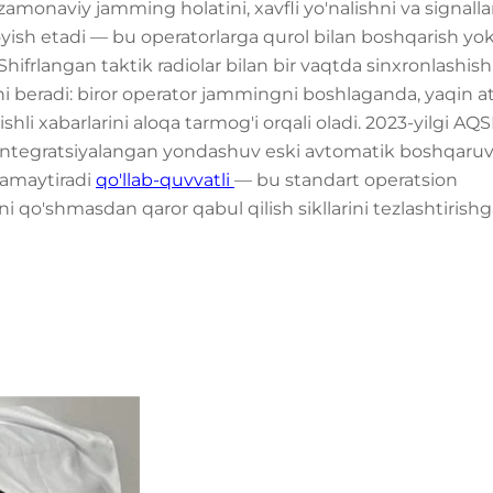
amonaviy jamming holatini, xavfli yo'nalishni va signall
yish etadi — bu operatorlarga qurol bilan boshqarish yok
Shifrlangan taktik radiolar bilan bir vaqtda sinxronlashish
i beradi: biror operator jammingni boshlaganda, yaqin a
shli xabarlarini aloqa tarmog'i orqali oladi. 2023-yilgi AQ
integratsiyalangan yondashuv eski avtomatik boshqaru
kamaytiradi
qo'llab-quvvatli
— bu standart operatsion
 qo'shmasdan qaror qabul qilish sikllarini tezlashtirish