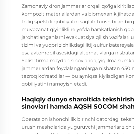
Zamonaviy dron jammerlar orqali qo'lga kiritila
kompozit materiallardan va biomexanik jihatdan 
to'liq spektrli qobiliyatni saqlab turish bilan bir
muvozanat qiyinlikli relyefda harakatlanish qob
jarohatlanganlarni evakuatsiya qilish vazifalar
tizimi va yuqori zichlikdagi litij-sulfur batarey
esa avtomobil asosidagi alternativlarga nisbat
Solishtirma maydon sinovlarida, yig'ilma sumka
jammerlardan foydalanganlarga nisbatan 450 met
tezroq ko'rsatdilar — bu ayniqsa kiyiladigan k
qobiliyatini namoyish etadi.
Haqiqiy dunyo sharoitida tekshirish
sinovlari hamda AQSH SOCOM shaho
Operatsion ishonchlilik birinchi qatordagi tek
urush mashqlarida yuguruvchi jammerlar zich 