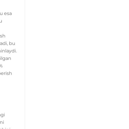
bu esa
Bu
ish
adi, bu
inlaydi.
ilgan
2%
berish
agi
ni