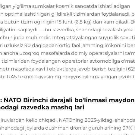
digan yig'ilma sumkalar kosmik sanoatda ishlatiladigan
optimallashtirilgan g'ildirakli tizimlardan foydalanadi, 
ga butun tizim og'irligini 15 funt (6,8 kg) dan kam qiladi. 
iliyatini saqlaydi — bu razvedka, shahodagi tozalash yoki
i uchun juda muhimdir. Integratsiyalangan suyuqlik sovut
alari uzluksiz 90 daqiqadan ortiq faol jamming imkonini ber
an ancha uzoqroq masofalarda doimiy operatsiyalarni ta'm
 tizimlaridan foydalangan operatorlar avtomobilga o'rnat
r masofada xavfli ob'ektlarga javob berish tezligini 6
ontr-UAS texnologiyasining noqiyos qilinmaydigan javob 
: NATO Birinchi darajali bo'linmasi maydon
dagi razvedka mashq lari
shiruvlardan kelib chiqadi. NATOning 2023-yildagi shahod
shahodagi joylarda dushman dronlar guruhlarining 97% i