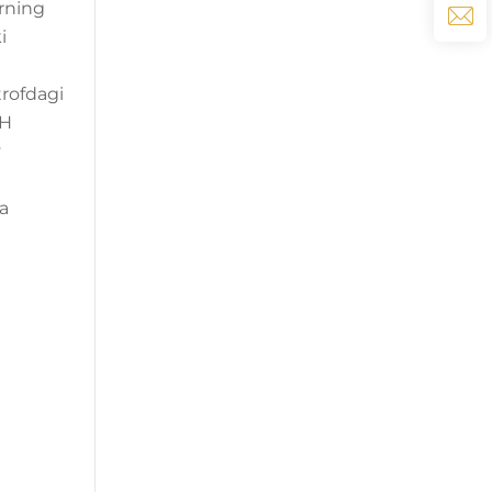
arning
i
trofdagi
SH
v
ga