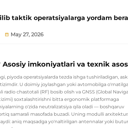
lib taktik operatsiyalarga yordam ber
May 27, 2026
sosiy imkoniyatlari va texnik asosl
i, piyoda operatsiyalarda tezda ishga tushiriladigan, ask
tizimdir. U doimiy joylashgan yoki avtomobilga o'rnatilg
li radio chastotali (RF) bosib olish va GNSS (Global Navig
tizimi) soxtalashtirishni bitta ergonomik platformaga
iyalarning o'zida neutralizatsiya qila oladi — boshqaruv
n ortiq samarali masofada buzadi. Uning modulli arxitektur
laydi: aniq maqsadga yo'naltirilgan antennalar yoki butu