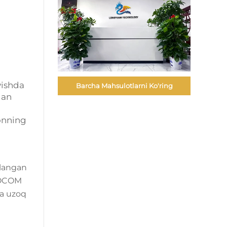
vishda
Barcha Mahsulotlarni Ko'ring
gan
ronning
llangan
 SOCOM
va uzoq