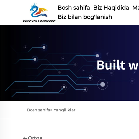
Bosh sahifa
Biz Haqidida
Ma
Biz bilan bog'lanish
Bosh sahifa>
Yangiliklar
Ortga