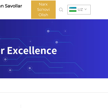
Narx
an Savollar
So'rovi
UZ
Olish