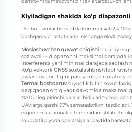
qamrovni ta'minlovchi bir tekis tarqatuvchi ant
Kiyiladigan shaklda ko'p diapazonl
Ushbu tizimlar bir vaqtda kommersial (2,4 GHz,
boshqaruv chastotalarini nishonga oladi. Asosiy t
Moslashuvchan quvvat chiqishi
haqiqiy vaqt
sozlaydi — diapazonni maksimal darajada keng
interferentsiyani minimal darajada saqlash
Ko'p vektorli GNSS soxtalashtirish
faol ravis
joylashuv aniqligini pasaytirib, nazoratni yo
Termal boshqaruv
suyuqlik bilan sovutiladi
daqiqadan ortiq vaqt davomida maksimal qu
NATOning birinchi darajali birliklari tomonidan
UAVlarga qarshi 97% samaradorlikni tasdiqladi.
ergonomika jamoalari tomonidan ishlab chiqilgan
muddatli piyoda operatsiyalar paytida harakatch