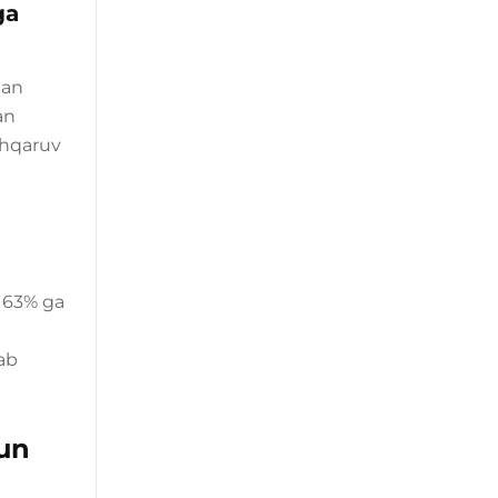
ga
dan
an
shqaruv
 63% ga
ab
hun