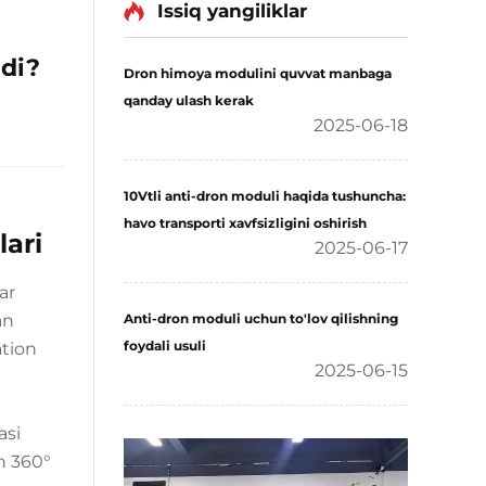
Issiq yangiliklar
adi?
Dron himoya modulini quvvat manbaga
qanday ulash kerak
2025-06-18
10Vtli anti-dron moduli haqida tushuncha:
havo transporti xavfsizligini oshirish
ari
2025-06-17
ar
an
Anti-dron moduli uchun to'lov qilishning
foydali usuli
ation
2025-06-15
asi
n 360°