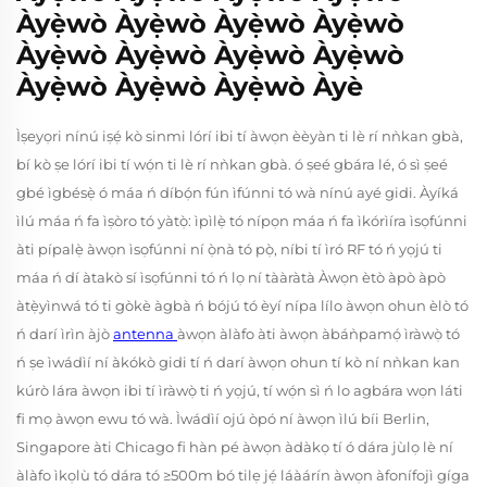
Àyẹ̀wò Àyẹ̀wò Àyẹ̀wò Àyẹ̀wò
Àyẹ̀wò Àyẹ̀wò Àyẹ̀wò Àyẹ̀wò
Àyẹ̀wò Àyẹ̀wò Àyẹ̀wò Àyè
Ìṣeyọri nínú iṣẹ́ kò sinmi lórí ibi tí àwọn èèyàn ti lè rí nǹkan gbà,
bí kò ṣe lórí ibi tí wọ́n ti lè rí nǹkan gbà.
ó ṣeé gbára lé, ó sì ṣeé
gbé ìgbésẹ̀
ó máa ń díbọ́n fún ìfúnni tó wà nínú ayé gidi. Àyíká
ìlú máa ń fa ìṣòro tó yàtọ̀: ìpìlẹ̀ tó nípọn máa ń fa ìkórìíra ìsọfúnni
àti pípalẹ̀ àwọn ìsọfúnni ní ọ̀nà tó pọ̀, níbi tí ìró RF tó ń yọjú ti
máa ń dí àtakò sí ìsọfúnni tó ń lọ ní tààràtà Àwọn ètò àpò àpò
àtẹ̀yìnwá tó ti gòkè àgbà ń bójú tó èyí nípa lílo àwọn ohun èlò tó
ń darí ìrìn àjò
antenna
àwọn àlàfo àti àwọn àbáǹpamọ́ ìràwọ̀ tó
ń ṣe ìwádìí ní àkókò gidi tí ń darí àwọn ohun tí kò ní nǹkan kan
kúrò lára àwọn ibi tí ìràwọ̀ ti ń yọjú, tí wọ́n sì ń lo agbára wọn láti
fi mọ àwọn ewu tó wà. Ìwádìí ojú òpó ní àwọn ìlú bíi Berlin,
Singapore àti Chicago fi hàn pé àwọn àdàkọ tí ó dára jùlọ lè ní
àlàfo ìkọlù tó dára tó ≥500m bó tilẹ jẹ́ láàárín àwọn àfonífojì gíga