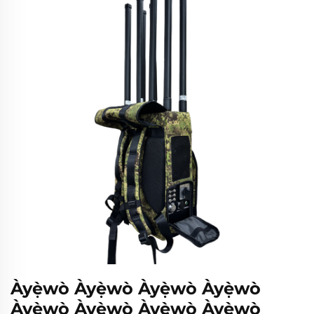
Àyẹ̀wò Àyẹ̀wò Àyẹ̀wò Àyẹ̀wò
Àyẹ̀wò Àyẹ̀wò Àyẹ̀wò Àyẹ̀wò