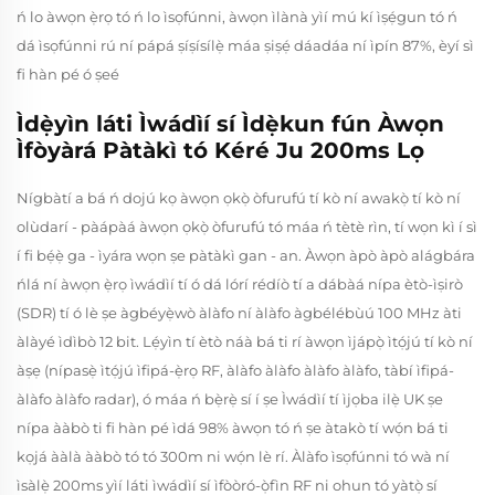
ń lo àwọn ẹ̀rọ tó ń lo ìsọfúnni, àwọn ìlànà yìí mú kí ìṣẹ́gun tó ń
dá ìsọfúnni rú ní pápá ṣíṣísílẹ̀ máa ṣiṣẹ́ dáadáa ní ìpín 87%, èyí sì
fi hàn pé ó ṣeé
Ìdẹ̀yìn láti Ìwádìí sí Ìdẹ̀kun fún Àwọn
Ìfòyàrá Pàtàkì tó Kéré Ju 200ms Lọ
Nígbàtí a bá ń dojú kọ àwọn ọkọ̀ òfurufú tí kò ní awakọ̀ tí kò ní
olùdarí - pàápàá àwọn ọkọ̀ òfurufú tó máa ń tètè rìn, tí wọn kì í sì
í fi bẹ́ẹ̀ ga - ìyára wọn ṣe pàtàkì gan - an. Àwọn àpò àpò alágbára
ńlá ní àwọn ẹ̀rọ ìwádìí tí ó dá lórí rédíò tí a dábàá nípa ètò-ìṣirò
(SDR) tí ó lè ṣe àgbéyẹ̀wò àlàfo ní àlàfo àgbélébùú 100 MHz àti
àlàyé ìdìbò 12 bit. Lẹ́yìn tí ètò náà bá ti rí àwọn ìjápọ̀ ìtọ́jú tí kò ní
àṣẹ (nípasẹ̀ ìtọ́jú ìfipá-ẹ̀rọ RF, àlàfo àlàfo àlàfo àlàfo, tàbí ìfipá-
àlàfo àlàfo radar), ó máa ń bẹ̀rẹ̀ sí í ṣe Ìwádìí tí ìjọba ilẹ̀ UK ṣe
nípa ààbò ti fi hàn pé ìdá 98% àwọn tó ń ṣe àtakò tí wọ́n bá ti
kọjá ààlà ààbò tó tó 300m ni wọ́n lè rí. Àlàfo ìsọfúnni tó wà ní
ìsàlẹ̀ 200ms yìí láti ìwádìí sí ìfòòró-ọ̀fìn RF ni ohun tó yàtọ̀ sí