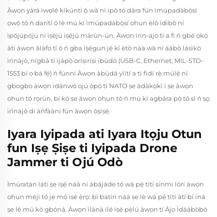
Àwọn yàrá ìwọlé kíkúnti ó wà ní ipò tó dára fún ìmúpadàbọ̀sí
ọwọ́ tó ń darítí ó lè mú kí ìmúpadàbọ̀sí ohun èlò ìdìbò ní
ìpójúpójú ní ìṣẹ́jú ìṣẹ́jú márùn-ún. Àwọn irin-ajo tí a fi ń gbé ọkọ̀
àti àwọn àlàfo tí ó ń gba ìṣẹ́gun jẹ́ kí ètò náà wà ní ààbò lásìkò
ìrìnàjò, nígbà tí ìjápọ̀ oríṣiríṣi ibùdó (USB-C, Ethernet, MIL-STD-
1553 bí o bá fẹ́) ń fúnni Àwọn àbùdá yìítí a ti fìdí rẹ̀ múlẹ̀ ní
gbogbo àwọn ìdánwò ojú òpó tí NATO ṣe àdàkọkì í ṣe àwọn
ohun tó rọrùn, bí kò ṣe àwọn ohun tó ń mú kí agbára pọ̀ tó sì ń sọ
ìrìnàjò di àǹfààní fún àwọn òṣìṣẹ́.
Iyara Iyipada ati Iyara Itọju Otun
fun Iṣẹ Ṣiṣe ti Iyipada Drone
Jammer ti Ojú Odò
Ìmúratán láti ṣe iṣẹ́ náà ní àbájáde tó wà pẹ́ títí sinmi lórí àwọn
ohun méjì tó jẹ mọ́ iṣẹ́ ẹ̀rọ: bí batiri náà ṣe lè wà pẹ́ títí àti bí iná
ṣe lè mú kó gbóná. Àwọn ìlànà ilé iṣẹ́ pẹ̀lú àwọn tí Àjọ Ìdáàbòbò