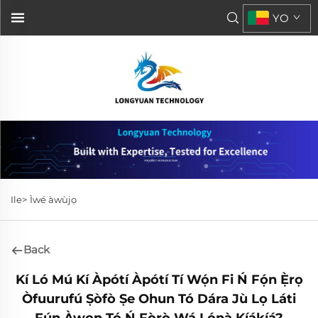
YO
Ile>
Ìwé àwùjọ
Back
Kí Ló Mú Kí Àpótí Àpótí Tí Wọ́n Fi Ń Fọ́n Ẹ̀rọ
Òfuurufú Ṣòfò Ṣe Ohun Tó Dára Jù Lọ Láti
Fún Àwọn Tó Ń Fọ̀rọ̀ Wá Lọ́nà Kíákíá?