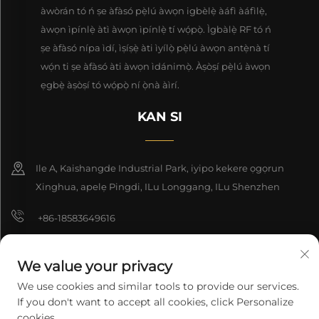
àwòrán tó ń ṣe àfàsó pẹ̀lú àwọn igbèlẹ̀ àáfì àáfìlẹ̀,
àwọn ìpínlẹ̀ àtì àwọn ìpínlẹ̀ tí wọ́pọ̀. Ìgbàlẹ̀ RF tó ń
ṣe àfàsó nípa ìdí, ìṣíṣẹ̀ àti ìyílọ̀ pẹ̀lú àwọn antẹ̀nà tí
wọ́n ti ṣe àfàsó àti àwọn ìdánimọ̀. Àṣòṣí pẹ̀lú àwọn
ẹgbẹ̀ àṣòṣí tó wọ́pọ̀ ní ọ̀nà àìrí.
KAN SI
Ile A, Kaishangde Industrial Park, iyipo kekere ọgọrun
Xinghua, apelẹ Pingdi, ILu Longgang, ILu Shenzhen
+86-18583649616
[email protected]
We value your privacy
8618165761396
We use cookies and similar tools to provide our services.
If you don't want to accept all cookies, click Personalize
cookies.