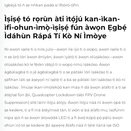
ìgbèjà tó ń ṣe nǹkan padà sí ìfòòró-ọ̀fìn.
Ìṣiṣẹ́ tó rọrùn àti ìtọ́jú kan-ìkan-
ìfi-ohun-ìmọ̀-ìṣiṣẹ́ fún àwọn Ẹgbẹ́
Ìdáhùn Rápá Tí Kò Ní Ìmòye
Ni awọn iṣẹlẹ ti o nira julọ—awọn ilẹ-ìjọ ti o wọpọ, awọn iṣẹlẹ ti o
n ṣe ọ̀rọ̀ lórí àwọn ènìyàn, àwọn ìyàtọ́ ti àwọn olùṣàkóso—awọn
olùṣàkóso kò le fẹ́ràn ìdájọ́ ti o wọpọ nínú ìṣàkóso. Àwọn
àgbàlagbà ti o jẹ́ àgbàlagbà ti o ṣe pàtàkì lórí ìṣàkóso tí a
ṣàfihan láti ṣe àṣeyọrí ní ìṣẹ́lẹ̀ tí a bá ṣe pàtàkì lórí
ìṣàkóso tí kò ní
ìṣàkóso
. Ìmúṣẹ ìkan-ìmọ̀lẹ́kọ̀ọ́ kan máa ń dá àwọn àlàfo tí a ti ṣe
àtẹ̀jíṣẹ́ fún (bí, Quadcopter Lockdown tàbí FPV Drone
Suppression) sílẹ̀ láìní ìtọ́jú àtòjọ. Àwọn ìtọ́jú náà ní àwọn ọ̀pá tó
ṣe kedere, tí a fi iná àtẹ̀yìnwá tàn, tí wọ́n sì bá àlàfo mu; ìsọfúnni
nípa ipò ń so àwọn àtọwọ́dá LED tí a fi àwọ̀ kọ́pọ̀ pọ̀ pẹ̀lú àwọn
ohùn ìró tó ṣe kedere (bí àpẹẹrẹ Àlàfo náà ń tẹ̀lé ìlànà ìṣe ISO