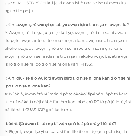
ṣiṣe ni MIL-STD-810H lati jẹ ki awọn iṣirò naa ṣe iṣẹ ni awọn ita-
ogun ti o pọ ju.
I: Kini awọn iṣirò wọnyi ṣe lati yọ awọn iṣirò ti o n ṣe ni awọn ilu?
A: Awọn iṣirò ti o ga julọ n ṣe lati yọ awọn iṣirò ti o n ṣe ni awọn
ilu pẹlu awọn antena ti o n ṣe ni ọna kan, awọn iṣirò ti o n ṣe ni
akoko iwajuba, awọn iṣirò ti o n ṣe ni ipo ti o n ṣe ni ọna kan,
awọn iṣirò ti o n ṣe ni idasilẹ ti o n ṣe ni akoko iwajuba, ati awọn
iṣirò ti o n ṣe ni ipo ti o n ṣe ni ọna kan (FHSS).
I: Kini oju-iṣẹ ti o wulo ti awọn iṣirò ti o n ṣe ni ọna kan ti o n ṣe ni
ipo ti o n ṣe ni ọna kan?
A: Ní ààlà, àwọn ètò yìí máa ń pèsè àkókò ìfipábánilòpọ̀ tó kéré
jùlọ ní wákàtí méjì ààbọ̀ fún ẹ̀rọ kan lábẹ́ ẹrù RF tó pọ̀ jù lọ, èyí sì
bá ìlànà tí CUAS-IOP gbé kalẹ̀ mu.
Ìbéèrè: Ṣé àwọn tí kò mọ bí wọ́n ṣe ń lo àpò ẹrù yìí lè lò ó?
A: Bẹẹni, awọn iṣẹ yi ṣe pataki fun lilo ti o ni itọsọna pẹlu iṣẹ ti o