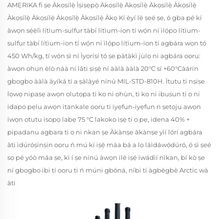
AMẸRIKA fi ṣe Àkọsílẹ̀ Ìṣiṣẹpọ̀ Àkọsílẹ̀ Àkọsílẹ̀ Àkọsílẹ̀ Àkọsílẹ̀
Àkọsílẹ̀ Àkọsílẹ̀ Àkọsílẹ̀ Àkọsílẹ̀ Àkọ Kí èyí lè ṣeé ṣe, ó gba pé kí
àwọn sẹ́ẹ̀lì lítìum-sulfur tàbí lítìum-ion tí wọ́n ní ìlọ́po lítìum-
sulfur tàbí lítìum-ion tí wọ́n ní ìlọ́po lítìum-ion tí agbára wọn tó
450 Wh/kg, tí wọ́n sì ní Ìyọrísí tó ṣe pàtàkì jùlọ ni agbára ooru:
àwọn ohun èlò náà ní láti ṣiṣẹ́ ní ààlà ààlà 20°C sí +60°Càárín
gbogbo ààlà àyíká tí a ṣàlàyé nínú MIL-STD-810H. Ìtutu ti nṣiṣe
lọwọ nipasẹ awọn olutọpa ti ko ni ohùn, ti ko ni ibusun ti o ni
idapo pẹlu awọn itankale ooru ti iyẹfun-iyẹfun n ṣetọju awọn
iwọn otutu isopọ labẹ 75 °C lakoko iṣẹ ti o pẹ, idena 40% +
pipadanu agbara ti o ni nkan ṣe Àkànṣe àkànṣe yìí lórí agbára
àti ìdúróṣinṣin ooru ń mú kí iṣẹ́ máa bá a lọ láìdáwọ́dúró, ó sì ṣeé
sọ pé yóò máa ṣe, kì í ṣe nínú àwọn ilé iṣẹ́ ìwádìí nìkan, bí kò ṣe
ní gbogbo ibi tí ooru ti ń múni gbóná, níbi tí àgbègbè Arctic wà
àti