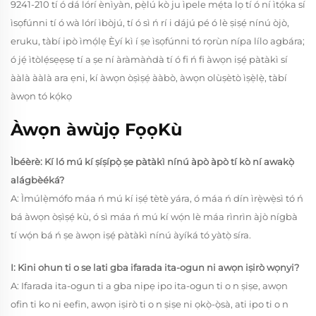
9241-210 tí ó dá lórí ènìyàn, pẹ̀lú kò ju ìpele mẹ́ta lọ tí ó ní ìtọ́ka sí
ìsọfúnni tí ó wà lórí ìbòjú, tí ó sì ń rí i dájú pé ó lè ṣiṣẹ́ nínú òjò,
eruku, tàbí ipò ìmọ́lẹ Èyí kì í ṣe ìsọfúnni tó rọrùn nípa lílo agbára;
ó jẹ́ ìtòlẹ́sẹẹsẹ tí a ṣe ní àràmàǹdà tí ó fi ń fi àwọn iṣẹ́ pàtàkì sí
ààlà ààlà ara ẹni, kí àwọn òṣìṣẹ́ ààbò, àwọn olùṣètò ìṣẹ̀lẹ̀, tàbí
àwọn tó kọ́kọ
Àwọn àwùjọ FọọKù
Ìbéèrè: Kí ló mú kí ṣíṣípọ̀ ṣe pàtàkì nínú àpò àpò tí kò ní awakọ̀
alágbèéká?
A: Ìmúlẹ̀mófo máa ń mú kí iṣẹ́ tètè yára, ó máa ń dín ìrẹ̀wẹ̀sì tó ń
bá àwọn òṣìṣẹ́ kù, ó sì máa ń mú kí wọ́n lè máa rìnrìn àjò nígbà
tí wọ́n bá ń ṣe àwọn iṣẹ́ pàtàkì nínú àyíká tó yàtọ̀ síra.
I: Kini ohun ti o se lati gba ifarada ita-ogun ni awọn iṣirò wọnyi?
A: Ifarada ita-ogun ti a gba nipẹ ipo ita-ogun ti o n ṣiṣe, awọn
ofin ti ko ni eefin, awọn iṣirò ti o n ṣiṣe ni ọkọ̀-ọ̀sà, ati ipo ti o n