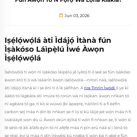
Jun 03, 2026
Iṣẹ́lọ́wọ́lá àti Ìdájọ́ Ìtànà fún
Ìṣàkóso Láìpẹ̀lú Ìwé Àwọn
Ìṣẹ́lọ́wọ́lá
Ìṣẹ́lọ́wọ́lá tí wọ́n ní ìṣàkóso láìpẹ̀lú jẹ́ ìyàtọ́ tí ó ṣeé ṣe fún ìṣàkóso
àwọn èrò tí ó wà láàárín àwọn ìṣẹ́lọ́wọ́lá—nítorí náà, iṣẹ́lọ́wọ́lá
àti ìdájọ́ ìtànà kì í ṣe éni tí ó lè ṣàfihàn. A
rira Tìnrin Ìwódi
ó yẹ kí
ààbò tó lágbára àti ìmúra tó rọrùn wà ní ìṣọ̀kan: àwọn nǹkan tó
ní agbára tó ga, tí kò sì wúwo (bí àpẹẹrẹ, náílónì tí a fi èéfín
carbon ṣe) máa ń dín bí nǹkan ṣe ń lọ sí kù láìjẹ́ pé wọ́n máa ń fi
ìwàláàyè wọn dù ú. Àwọn okùn èjìká tí wọ́n fi nǹkan ṣe, tí wọ́n sì
lè ṣètò rẹ̀ àti àlàfo ẹ̀yìn tó ní afẹ́fẹ́ máa ń pín ẹrù náà sí i lọ́nà tó
ṣe rẹ́gí, èyí sì máa ń dín ìrẹ̀wẹ̀sì kù nígbà tí wọ́n bá ń gbé e fún