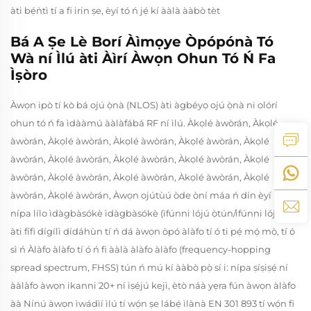
àti bẹ́ǹtì tí a fi irin ṣe, èyí tó ń jẹ́ kí ààlà ààbò tèt
Bá A Ṣe Lè Borí Àìmọye Òpópónà Tó
Wà ní Ìlú àti Àìrí Àwọn Ohun Tó Ń Fa
Ìṣòro
Àwọn ipò tí kò bá ojú ọ̀nà (NLOS) àti àgbéyọ ojú ọ̀nà ni olórí
ohun tó ń fa ìdààmú ààlàfábá RF ní ìlú. Àkọlé àwòrán, Àkọlé
àwòrán, Àkọlé àwòrán, Àkọlé àwòrán, Àkọlé àwòrán, Àkọlé
àwòrán, Àkọlé àwòrán, Àkọlé àwòrán, Àkọlé àwòrán, Àkọlé
àwòrán, Àkọlé àwòrán, Àkọlé àwòrán, Àkọlé àwòrán, Àkọlé
àwòrán, Àkọlé àwòrán, Àwọn ojútùú òde òní máa ń dín èyí kù
nípa lílo ìdàgbàsókè ìdàgbàsókè (ìfúnni lójú ọ̀tún/ìfúnni lójú òsì)
àti fífi dígílì dídáhùn tí ń dá àwọn òpó àlàfo tí ó ti pẹ́ mọ́ mọ̀, tí ó
sì ń Àlàfo àlàfo tí ó ń fi ààlà àlàfo àlàfo (frequency-hopping
spread spectrum, FHSS) tún ń mú kí ààbò pọ̀ sí i: nípa ṣíṣiṣẹ́ ní
ààlàfo àwọn ikanni 20+ ní ìṣẹ́jú kejì, ètò náà yẹra fún àwọn àlàfo
àà Nínú àwọn ìwádìí ìlú tí wọ́n ṣe lábẹ́ ìlànà EN 301 893 tí wọ́n fi