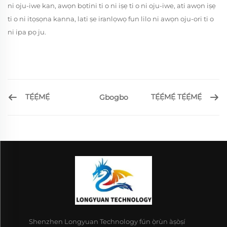
ni oju-iwe kan, awọn bọtini ti o ni iṣẹ ti o ni oju-iwe, ati awọn iṣẹ
ti o ni itọsọna kanna, lati ṣe iranlọwọ fun lilo ni awọn oju-ori ti o
ni ipa pọ ju.
TẸ́Ẹ́MẸ́
TẸ́Ẹ́MẸ́ TẸ́Ẹ́MẸ́
Gbogbo
Shenzhen Longyuan Technology fún ọ̀rùn àṣòṣí