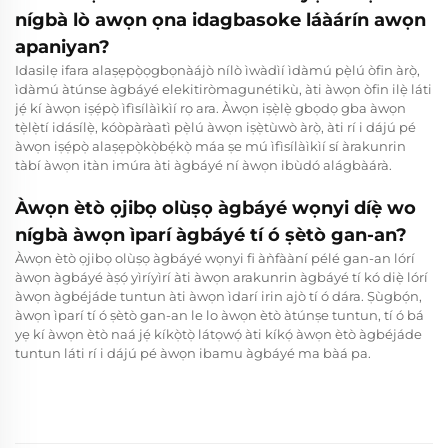
nígbà lò awọn ọna idagbasoke láàárín awọn
apaniyan?
Idasilẹ ifara alaṣẹpọ̀ọgbọnàájò nílò ìwàdìí ìdàmú pẹ̀lú òfin àrọ̀,
ìdàmú àtúnse àgbáyé elekitiròmagunétikù, àti àwọn òfin ilẹ̀ láti
jẹ́ kí àwọn iṣẹ́pọ̀ ìfìsílàìkìí rọ ara. Àwọn iṣẹ̀lẹ̀ gbọdọ gba àwọn
tẹ̀lẹ̀tí idásílẹ̀, kóòpàràatì pẹ̀lú àwọn iṣẹ̀tùwò àrọ̀, àti rí i dájú pé
àwọn iṣẹ́pọ̀ alaṣẹpọ̀kọ̀bẹ́kọ̀ máa ṣe mú ìfìsílàìkìí sí àrakunrin
tàbí àwọn itàn imúra àti àgbáyé ní àwọn ibùdó alágbàárà.
Àwọn ètò ọjibọ olùṣọ àgbáyé wọnyi díẹ̀ wo
nígbà àwọn ìparí àgbáyé tí ó ṣètò gan-an?
Àwọn ètò ọjibọ olùṣọ àgbáyé wọnyi fi àǹfààní pélé gan-an lórí
àwọn àgbáyé àṣọ́ yìríyìrí àti àwọn arakunrin àgbáyé tí kó diẹ̀ lórí
àwọn àgbéjáde tuntun àti àwọn ìdarí irin ajò tí ó dára. Ṣùgbọ́n,
àwọn ìparí tí ó ṣètò gan-an le lo àwọn ètò àtúnṣe tuntun, tí ó bá
yẹ kí àwọn ètò naá jẹ́ kíkọ̀tọ̀ látọwọ́ àti kíkọ́ àwọn ètò àgbéjáde
tuntun láti rí i dájú pé àwọn ibamu àgbáyé ma bàá pa.