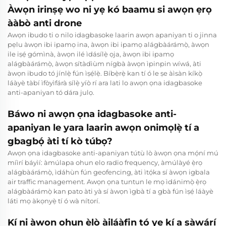
Àwọn irinṣẹ wo ni yẹ kó baamu si awọn ẹrọ
ààbò anti drone
Awọn ibudo ti o nilo idagbasoke laarin awọn apaniyan ti o jinna
pẹlu àwọn ibi ipamọ ina, àwọn ibi ipamọ alágbàárámọ̀, àwọn
ile iṣẹ́ gómìnà, àwọn ilé ìdásílẹ̀ ọja, àwọn ibi ipamọ
alágbàárámọ̀, àwọn sítàdìùm nígbà àwọn ìpinpin wíwá, àti
àwọn ibudo tó jínlẹ̀ fún ìṣẹ́lẹ̀. Bíbẹ̀rẹ̀ kan tí ó le ṣe àìsàn kíkọ̀
láàyè tàbí ìfòyìfárà sílẹ̀ yíò rí ara lati lo awọn ọna idagbasoke
anti-apaniyan tó dára julọ.
Báwo ni awọn ọna idagbasoke anti-
apaniyan le yara laarin awọn onimọlẹ̀ tí a
gbagbọ́ àti tí kò túbọ?
Awọn ọna idagbasoke anti-apaniyan tútù lò àwọn ọna mọ́ní mú
míìrí báyìí: àmúlapa ohun elo radio frequency, àmúlàyé ẹ̀rọ
alágbàárámọ̀, ìdáhùn fún geofencing, àti ìtọ́ka sí àwọn igbala
air traffic management. Awọn ọna tuntun le mọ ìdánimọ̀ ẹ̀rọ
alágbàárámọ̀ kan pato àti yà sí àwọn ìgbà tí a gbà fún ìṣẹ́ láàyè
láti mọ àkọnyẹ̀ tí ó wà nítorí.
Kí ni àwọn ohun èlò àiláàfin tó yẹ kí a ṣàwárí