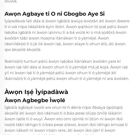
oluwa.
Awọn Agbaye ti O ni Gbogbo Aye Si
Ìyípadàwà láti dáa sí àwọn ìgbàlà àwùjọ àwòrán àtì àwọn ibeere
tí ó wà nípa ìdásílẹ̀rè èyìn ìbòrí. Àwọn e̱qííkùn tó ṣiṣẹ́ pẹ̀lú àwọn
iṣẹ́ọba ìgbàlà ní àwọn ìpinnu tí a bá wúlẹ̀ kí o má ṣọdọ̀rọ̀ àwọn
àwòrán tàbí àwọn itọsọna ìtànàkan tí ó yàméjé. Àwọn
idanilẹ́kọ̀ọ̀ tí ó jẹ́ ilé àwọn iṣẹ́, àwọn alaye ti ohun èlò, àti àwọn
ipo àkọsílẹ̀ àkọsílẹ̀.
Ìbánisọ̀rọ̀ tuntun pẹ̀lú àwọn iṣẹ́ọba ìtànàkan àwòrán yara kí
àwọn iṣẹ́ láti dáa sí àwọn ohun tí ó yàméjé mā jẹ́ kọjá. Àwọn iṣẹ́
yìí ní àwọn iṣẹ́ tí ó yàméjé pẹ̀lú àwọn ohun tí ó yàméjé àti
ìbánisọ̀rọ̀ tí ó yàméjé pẹ̀lú àwọn ohun tí ó yàméjé ní ara àwòrán.
Àwọn Iṣẹ́ Ìyípadàwà
Àwọn Agbegbe Ìwọlé
Ìgbàlà àgbáyé ìwọlé ara orun tó ń dènà nípa ìfásàyà ọ̀pọ̀lọpọ̀
àkọsílẹ̀ àti àwọn ibò ìdánwò tí ó báa pese olùṣọ ònílẹ̀ láàárín
àwọn iṣẹ́lẹ̀ tí ó wuyì. Àwọn eto omi ipinlẹ̀ ní ọ̀tún ní àwọn ibò
ìwọlé tàbí ìdíngo tí ó báa pese aláwo, àwọn ibò ìdíngo àmúṣe tí
àwọn idàwǹ ní àwọn ìròṣìn rere, àti àwọn ibò ìjẹ̀rí tí àwọn