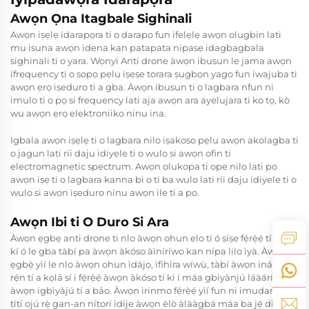
Awọn Ọna Itagbale Sighinali
Awọn iṣẹlẹ idarapọra ti o darapo fun ifelẹlẹ awọn olugbin lati
mu isuna awọn idena kan patapata nipasẹ idagbagbala
sighinali ti o yara. Wọnyi
Anti drone
àwọn ibusun le jama awọn
ifrequency ti o sopọ pẹlu iṣẹṣe torara ṣugbọn yago fun iwajuba ti
awọn ẹrọ iṣeduro ti a gba. Àwọn ibusun ti o lagbara nfun ni
imulo ti o pọ si frequency lati aja awọn ara ayelujara ti ko tọ, kò
wu awọn ẹrọ elektroniiko ninu ina.
Igbala awọn iṣẹlẹ ti o lagbara nilo iṣakoso pẹlu awọn akolagba ti
o jagun lati rii daju idiyele ti o wulo si awọn ofin ti
electromagnetic spectrum. Awọn olukopa ti ope nilo lati po
awọn iṣẹ ti o lagbara kanna bi o ti ba wulo lati rii daju idiyele ti o
wulo si awọn iṣeduro ninu awọn ile ti a po.
Awọn Ibi ti O Duro Si Ara
Àwọn ẹgbẹ anti drone ti nlo àwọn ohun elo tí ó ṣíṣe fẹ́rẹ̀ẹ́ tí ó jẹ́
kí ó le gba tàbí pa àwọn àkóso àìníríwo kan nípa lilo ìyà. Àwọn
ẹgbẹ̀ yìí le nlo àwọn ohun ìdájọ, ìfihira wíwù, tàbí àwọn iná rẹ́n
rẹ́n tí a kọlá sí i fẹ́rẹ̀ẹ́ àwọn àkóso tí kì í máa gbiyànjú láàárín
àwọn igbìyàjú tí a bảo. Àwọn irinmo fẹ́rẹ̀ẹ́ yìí fun ni imudanilẹ̀kọ̀
títí ojú rẹ̀ gan-an nítorí ìdíje àwọn èlò àlààgbá máa ba jẹ́ diẹ̀.