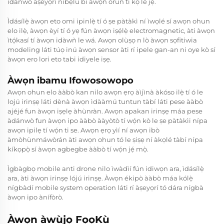
ìdánwò aṣeyọrí níbẹ̀lù bí àwọn orun tí kọ lè jẹ́.
Ìdásílẹ̀ àwọn eto omi ipinlẹ̀ tí ó ṣe pàtàkì ní ìwọlé sí awọn ohun
elo ilẹ̀, àwọn èyí tí ó yẹ fún àwọn iṣẹ́lẹ̀ electromagnetic, àti àwọn
ìtọ́kasí tí àwọn idàwǹ le wá. Awọn olùṣọ n lò àwọn sọfitiwia
modeling láti túọ inú àwọn sensor àti rí ipele gan-an ni oye kò sí
àwọn ero lori eto tabi idiyele iṣẹ.
Àwọn ibamu Ifowosowopo
Awọn ohun elo ààbò kan nilo awọn ẹrọ àìjìnà àkóso ilẹ̀ tí ó le
lojú irinṣẹ láti dènà àwọn ìdààmú tuntun tàbí láti pese ààbò
ajéjé fun àwọn iṣẹlẹ àhùnràn. Awọn apakan irinṣẹ máa pese
àdánwò fun àwọn ipo ààbò ààyòtò tí wọ́n kò le ṣe pàtàkìi nípa
awọn ipilẹ tí wọ́n ti se. Awọn ẹrọ yìí ní awọn ibò
àmòhùnmáwòrán àti awọn ohun tó le ṣiṣẹ ní àkọlé tàbí nípa
kíkọpọ̀ sí àwọn agbegbe ààbò tí wọ́n jẹ́ mọ̀.
Ìgbàgbọ mobile anti drone nilo ìwàdìí fún idiwọn ara, ìdásílẹ̀
ara, àti àwọn irinṣẹ lójú irinṣẹ. Àwọn ékipò ààbò máa kólẹ̀
nígbàdí mobile system operation láti rí àṣeyọrí tó dára nígbà
àwọn ipo ànífòrò.
Àwọn àwùjọ FọọKù