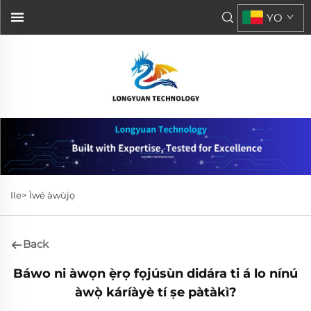
YO
Ile>
Ìwé àwùjọ
Back
Báwo ni àwọn ẹ̀rọ fọjúsùn didára ti á lo nínú
àwọ̀ káríàyè tí ṣe pàtàkì?