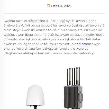
Dec 04, 2025
Ìwọléra tuntun nífẹ́jẹ́ ìṣòro tí kò sí ní ọjọ́ ayé bí àwọn ọlọ́pàá
àmìwọléra (UAV) bá wà láilọwọ́ fún àwọn olùṣàkóso àti àwọn ará
tí ó ní ìfẹ́jẹ́. Àwọn ibi òníríbà tó wà nínú àmìwọléra, bíi àwọn ilé
wọléra, àwọn ibora ara orílẹ̀-èdè, iṣẹ́ àwọn aálùú, àti àwọn ibudo
tí ó wúlò nínú ìgbàlódé, nilo àwọn ọna ígbàlódé títọ́ láti dákẹ́
àwọn mulo légbé tàbí kò tọ́. Ìtọ́jú ẹrọ tuntun
anti drone
awọn
ọna ipamọ ti di yara fun iṣakoso amunutu ti o wujo ati
idagbasoke alabapin kan ninu awọn ibusunlẹ mẹtọọni yii.