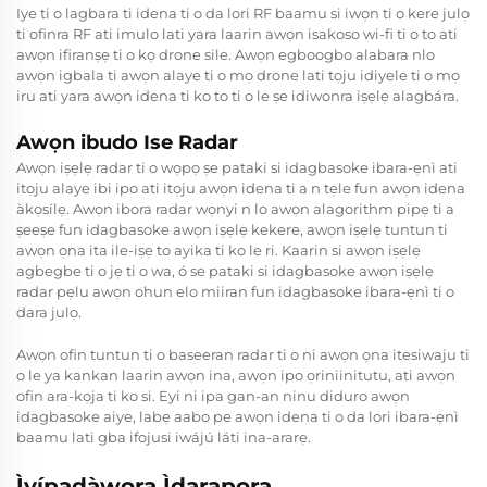
Iye ti o lagbara ti idena ti o da lori RF baamu si iwọn ti o kere julọ
ti ofinra RF ati imulo lati yara laarin awọn isakoso wi-fi ti o to ati
awọn ifiranṣẹ ti o kọ drone sile. Awọn egboogbo alabara nlo
awọn igbala ti awọn alaye ti o mọ drone lati tọju idiyele ti o mọ
iru ati yara awọn idena ti ko to ti o le ṣe idiwonra iṣẹlẹ alagbára.
Awọn ibudo Ise Radar
Awọn iṣẹlẹ radar ti o wọpọ ṣe pataki si idagbasoke ibara-ẹnì ati
itọju alaye ibi ipo ati itọju awọn idena ti a n tẹle fun awọn idena
àkọsílẹ. Awọn ibora radar wọnyi n lo awọn alagorithm pipẹ ti a
ṣeeṣe fun idagbasoke awọn iṣẹlẹ kekere, awọn iṣẹlẹ tuntun ti
awọn ọna ita ile-iṣẹ to ayika ti ko le ri. Kaarin si awọn iṣẹlẹ
agbegbe ti o jẹ ti o wa, ó se pataki si idagbasoke awọn iṣẹlẹ
radar pẹlu awọn ohun elo miiran fun idagbasoke ibara-ẹnì ti o
dara julọ.
Awọn ofin tuntun ti o baseeran radar ti o ni awọn ọna itesiwaju ti
o le ya kankan laarin awọn ina, awọn ipo ọriniinitutu, ati awọn
ofin ara-kọja ti ko si. Eyi ni ipa gan-an ninu diduro awọn
idagbasoke aiye, labẹ aabo pe awọn idena ti o da lori ibara-ẹnì
baamu lati gba ifojusi iwájú láti ina-ararẹ.
Ìyípadàwọra Ìdarapọra