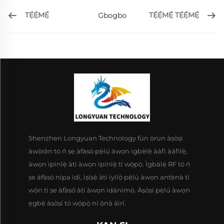
TẸ́Ẹ́MẸ́
TẸ́Ẹ́MẸ́ TẸ́Ẹ́MẸ́
Gbogbo
Shenzhen Longyuan Technology fún ọ̀rùn àṣòṣí
àwòrán tó ń ṣe àfàsó pẹ̀lú àwọn igbèlẹ̀ àáfì àáfìlẹ̀,
àwọn ìpínlẹ̀ àtì àwọn ìpínlẹ̀ tí wọ́pọ̀. Ìgbàlẹ̀ RF tó ń
ṣe àfàsó nípa ìdí, ìṣíṣẹ̀ àti ìyílọ̀ pẹ̀lú àwọn antẹ̀nà tí
wọ́n ti ṣe àfàsó àti àwọn ìdánimọ̀. Àṣòṣí pẹ̀lú àwọn
ẹgbẹ̀ àṣòṣí tó wọ́pọ̀ ní ọ̀nà àìrí.