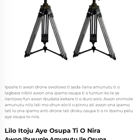
Iposilẹ ti awọn drone owolowo ti ṣẹda ilana amunutu ti o
lagbara nibiti awọn ọna ipamọ osupa ti o tuntun ko le ṣe
iranlọwọ fun awọn ibudata kekere ti o duro soro. Awọn onimole
amunutu nilo lati mọ ohun elo ti o pinnu ati awọn ọna ipamọ
lati lo ọna ipamọ anti-drone lati dinku osupa ti o ni ibamu pelu
aye osupa to nira.
Lilo Itoju Aye Osupa Ti O Nira
Awọn Ibusunlẹ Amunutu Ile Osupa