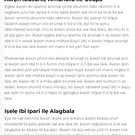
Ẹgbẹ́ àwọn ibi ipamọ àrùnṣẹ̀ ìjìnlà ọkunrin tàbí obinrin ti o
lagbara julọ lori ayika ti nilo iṣẹ́lẹ̀ àwọn ara ile tí kò le jẹ́ kó pa
àwọn onímọ̀ ọkunrin tàbí obinrin. Àwọn ibi wọ̀nyí ní ìtọ́pa
láàárín àwọn ohun elo àrùnṣẹ̀ tí kò sí ilé, èyí tó le ṣọnu
ìdánilẹ́kọ̀ọ́ àrùnṣẹ̀, mú kí àwọn alára ba wa lára àìkú, àti mú kí ó
jẹ́ ọjà gan-an. Àwọn ẹgbẹ́ àlẹ́nu ipamọ ilẹ̀ àrùnṣẹ̀ n sọ àwọn etò
rẹ̀ẹ̀ tí ó n wíwà àwọn inaro mẹ́taa báyìí láti rí àwọn ìtọ́pa àrùnṣẹ̀
tí ó le bá wa lára àwọn orí inaro tí kò yàn fún wọn.
Ìfiweranṣẹ̀ àwọn ohun elo àkọsílẹ̀ àrùnṣẹ̀ ní àwọn ilẹ̀ àrùnṣẹ̀ pín
sí àwọn ipin rẹ̀ẹ̀ tí ó n funni mọ́ ìtọ́pa tí ó ń bá wa lára. Àwọn ipin
rẹ̀ẹ̀ akọ́kọ́ yóò wà láàyè mẹ́taa báyìí kọjá àwọn orí inaro, nigba tí
àwọn ipin rẹ̀ẹ̀ mẹ́tàa báyìí n sọ àwọn ipin ipamọ lára àwọn ile
ìbó, àti àwọn ibi tí a máa gbe àrùnṣẹ̀ wá. Àwọn etò tuntun n sọ
radar, àwọn olùmọ̀ inaro irinajo, àti àwọn idiwere ọwọ́ láti rí daju
pé wọ́n ní ípolá ilé tí ó tọ́pọ̀ ní gbogbo àwọn ìtọ́pa tí ó le bá wa
lára.
Iṣelẹ Ibi Ipari Ilẹ Alagbala
Ẹja ile-iṣẹ́ lóò nílò àwọn ibara-ẹnì kikọ̀nú àwọn àkàsọ orun
olùdásílẹ̀ tó pẹ̀lú pàtàkì iṣẹ́ ara ọba àti àwọn ìdájọlọrọ tí ó le wà
láìgbára bí àkàsọ rẹ̀ ba dárí. Àwọn ilé èjọ wọ̀nyí yóò ní àwọn ina