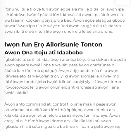
Ìfọnúnú ìdíje tí ó yẹ fún àwọn ẹgbẹ̀ ara míì jẹ́ dídà lórí àwọn ipa
ilẹ̀ àìníríwo, ìwàdìí pàtàkì fún ìdánwò, àti àwọn ipa àìníríwo tí ó
wù láàárín kọ̀ọ̀kan igbìyàjú tí a bảo. Àwọn ẹgbẹ̀ àlààgbá gbọdọ̀
ṣàwárí àwọn ipa tí ó le wáyé nítorí àwọn arugẹ̀ tí ó ń tẹ̀ láàárín
àwọn ibi tí ó wà nítorí lilo àwọn ohun elo fẹ́rẹ̀ẹ́ anti drone.
Iwọn fun Ẹrọ Ailorisunlẹ Tonton
Awọn Ọna Itọju ati Idaabobo
Ìgbàlódé tó ṣe é láti dáa àwọn arọ̀nìṣẹ́ kò ṣe é ká dèkun rírù pẹ̀lú
àwọn apẹẹrẹ ìwọlé ìjọba tí wà láti pese àwọn oníròrùnṣẹ́ ní
àkókò kan fún ìmọ̀ ọ̀pọ̀lọpọ̀. Àwọn àtijọ odidi máa ń lo àwọn
idiwere eto ìtàn-àwòrán tí ó yíyí kí àwọn arọ̀nìṣẹ́ le rí iwe-ìmọ̀
tàbí àwọn ibudo ìjọba ìwọlé. Ìdínkù kaniyi yìyí kí àwọn irinmo
ìfọwọ́sowọ́pọ̀ lé lo àwọn ohun elo anti-arọ̀nìṣẹ́ àti àwọn ilana
ìwọlé aládìrí.
Àwọn antò command àti control tí ó jinlẹ̀ máa ń pese àwọn
olùwàdára ní àkókò kan fún ìmọ̀ ọ̀pọ̀lọpọ̀, àwọn idinku ara-
kílakíla, àti àwọn ohun elo tí ó ṣe iranlọwọ fún ìmúlàyé. Àwọn
eto yi ni o lè bìmọ̀ àwọn irinmo ara-kílakíla láti inú awọn
igbadun tí a ti ṣeto nigba ti o ba ti wa ni ibamu pẹ̀lú àwọn isẹ