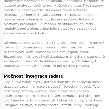
skenování radiofrekvenčního spektra k identifikaci bezpilotních
letounů analýzou jejich komunikačních signatur. Tyto systémy
monitorují běžné ovládací frekvence dronů a dokážou
detekovat jak komerční, tak vlastnoručně postavená letadla
provozovaná v chráněném vzdušném prostoru. Pokročilé
platformy pro analýzu RF mohou identifikovat konkrétní
modely dronů a předpovídat jejich letové vzory na základě
komunikačních protokolů.
Účinnost detekce založené na RF závisí na komplexním pokrytí
frekvenčního spektra a schopnosti rozlišit mezi legitimními
bezdrátovými komunikacemi a řídicími signály dronů.
Bezpečnostní týmy využívají databáze známých signatur dronů
ke zlepšení přesnosti identifikace a snížení počtu falešných
poplachů, které by mohly narušit běžný chod provozu.
Možnosti integrace radaru
Doplňkové radary zvyšují detekci dron tím, že poskytují přesná
data o poloze a informace o sledování leteckých hrozeb. Tyto
radarové platformy využívají specializované algoritmy
optimalizované pro detekci malých, pomalu se pohybujících
cílů, které by tradiční protivzdušná obrana mohla přehlédnout.
Integrace do stávající bezpečnostní infrastruktury umožňuje