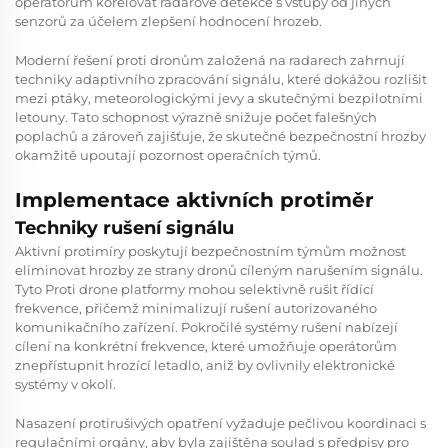
operátorům korelovat radarové detekce s vstupy od jiných
senzorů za účelem zlepšení hodnocení hrozeb.
Moderní řešení proti dronům založená na radarech zahrnují
techniky adaptivního zpracování signálu, které dokážou rozlišit
mezi ptáky, meteorologickými jevy a skutečnými bezpilotními
letouny. Tato schopnost výrazně snižuje počet falešných
poplachů a zároveň zajišťuje, že skutečné bezpečnostní hrozby
okamžitě upoutají pozornost operačních týmů.
Implementace aktivních protiměr
Techniky rušení signálu
Aktivní protimíry poskytují bezpečnostním týmům možnost
eliminovat hrozby ze strany dronů cíleným narušením signálu.
Tyto
Proti drone
platformy mohou selektivně rušit řídící
frekvence, přičemž minimalizují rušení autorizovaného
komunikačního zařízení. Pokročilé systémy rušení nabízejí
cílení na konkrétní frekvence, které umožňuje operátorům
znepřístupnit hrozící letadlo, aniž by ovlivnily elektronické
systémy v okolí.
Nasazení protirušivých opatření vyžaduje pečlivou koordinaci s
regulačními orgány, aby byla zajištěna soulad s předpisy pro