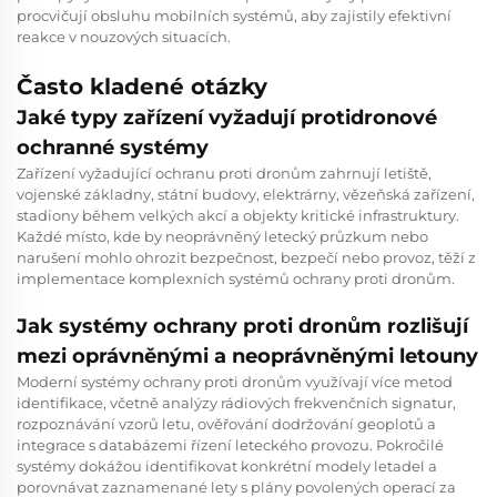
procvičují obsluhu mobilních systémů, aby zajistily efektivní
reakce v nouzových situacích.
Často kladené otázky
Jaké typy zařízení vyžadují protidronové
ochranné systémy
Zařízení vyžadující ochranu proti dronům zahrnují letiště,
vojenské základny, státní budovy, elektrárny, vězeňská zařízení,
stadiony během velkých akcí a objekty kritické infrastruktury.
Každé místo, kde by neoprávněný letecký průzkum nebo
narušení mohlo ohrozit bezpečnost, bezpečí nebo provoz, těží z
implementace komplexních systémů ochrany proti dronům.
Jak systémy ochrany proti dronům rozlišují
mezi oprávněnými a neoprávněnými letouny
Moderní systémy ochrany proti dronům využívají více metod
identifikace, včetně analýzy rádiových frekvenčních signatur,
rozpoznávání vzorů letu, ověřování dodržování geoplotů a
integrace s databázemi řízení leteckého provozu. Pokročilé
systémy dokážou identifikovat konkrétní modely letadel a
porovnávat zaznamenané lety s plány povolených operací za