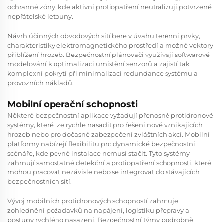
ochranné zóny, kde aktivní protiopatření neutralizují potvrzené
nepřátelské letouny.
Návrh účinných obvodových sítí bere v úvahu terénní prvky,
charakteristiky elektromagnetického prostředí a možné vektory
přiblížení hrozeb. Bezpečnostní plánovači využívají softwarové
modelování k optimalizaci umístění senzorů a zajistí tak
komplexní pokrytí při minimalizaci redundance systému a
provozních nákladů.
Mobilní operační schopnosti
Některé bezpečnostní aplikace vyžadují přenosné protidronové
systémy, které lze rychle nasadit pro řešení nově vznikajících
hrozeb nebo pro dočasné zabezpečení zvláštních akcí. Mobilní
platformy nabízejí flexibilitu pro dynamické bezpečnostní
scénáře, kde pevné instalace nemusí stačit. Tyto systémy
zahrnují samostatné detekční a protiopatření schopnosti, které
mohou pracovat nezávisle nebo se integrovat do stávajících
bezpečnostních sítí.
Vývoj mobilních protidronových schopností zahrnuje
zohlednění požadavků na napájení, logistiku přepravy a
postupy rychlého nasazení. Bezpečnostní týmy podrobně