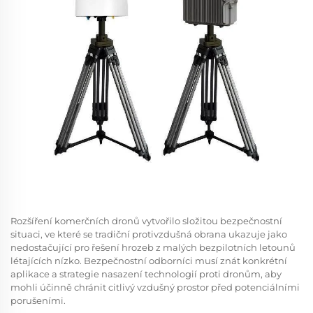
Rozšíření komerčních dronů vytvořilo složitou bezpečnostní
situaci, ve které se tradiční protivzdušná obrana ukazuje jako
nedostačující pro řešení hrozeb z malých bezpilotních letounů
létajících nízko. Bezpečnostní odborníci musí znát konkrétní
aplikace a strategie nasazení technologií proti dronům, aby
mohli účinně chránit citlivý vzdušný prostor před potenciálními
porušeními.