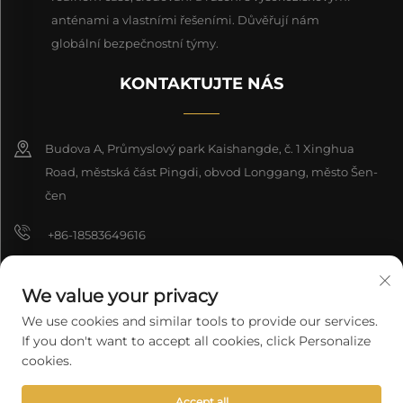
anténami a vlastními řešeními. Důvěřují nám
globální bezpečnostní týmy.
KONTAKTUJTE NÁS
Budova A, Průmyslový park Kaishangde, č. 1 Xinghua
Road, městská část Pingdi, obvod Longgang, město Šen-
čen
+86-18583649616
[email protected]
We value your privacy
8618165761396
We use cookies and similar tools to provide our services.
If you don't want to accept all cookies, click Personalize
cookies.
Copyright © 2026 Shenzhen Longyuan Technology Co., Ltd. Všechna
Accept all