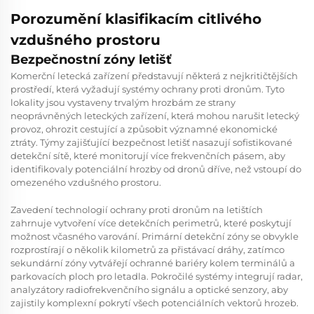
Porozumění klasifikacím citlivého
vzdušného prostoru
Bezpečnostní zóny letišť
Komerční letecká zařízení představují některá z nejkritičtějších
prostředí, která vyžadují systémy ochrany proti dronům. Tyto
lokality jsou vystaveny trvalým hrozbám ze strany
neoprávněných leteckých zařízení, která mohou narušit letecký
provoz, ohrozit cestující a způsobit významné ekonomické
ztráty. Týmy zajišťující bezpečnost letišť nasazují sofistikované
detekční sítě, které monitorují více frekvenčních pásem, aby
identifikovaly potenciální hrozby od dronů dříve, než vstoupí do
omezeného vzdušného prostoru.
Zavedení technologií ochrany proti dronům na letištích
zahrnuje vytvoření více detekčních perimetrů, které poskytují
možnost včasného varování. Primární detekční zóny se obvykle
rozprostírají o několik kilometrů za přistávací dráhy, zatímco
sekundární zóny vytvářejí ochranné bariéry kolem terminálů a
parkovacích ploch pro letadla. Pokročilé systémy integrují radar,
analyzátory radiofrekvenčního signálu a optické senzory, aby
zajistily komplexní pokrytí všech potenciálních vektorů hrozeb.