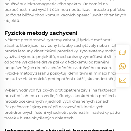
používání elektromagnetického spektra. Odborníci na
bezpečnost musí vyvážit účinnou neutralizaci hrozeb a potřebu
udržovat běžný chod komunikačních operací uvnitř chráněných
objektů.
Fyzické metody zachycení
Některé protidronové systémy zahrnují fyzické možnosti
zásahu, které jsou navrženy tak, aby zachytávaly nebo ničily
hrozící letouny kinetickými prostředky. Tyto systémy mohou
využívat výmete projektilů, mechanismy vymršťování sítí nebo
odborně vyškolené dravé ptáky k fyzickému odstranění
neoprávněných dronů z chráněného vzdušného prostoru.
Fyzické metody zásahu poskytují definitivní eliminaci hrozby,
pokud se elektronická protiopatření ukáží jako nedostačující.
Výběr vhodných fyzických protiopatření závisí na faktorech
prostředí, ohledu na vedlejší škody a konkrétních profilech
hrozeb očekávaných v jednotlivých chráněných zónách.
Bezpečnostní týmy musí při nasazování kinetických
protidronových řešení vyhodnotit potenciální následky pádu
trosek v hustě obydlených oblastech.
Integrace do stávající bezpečnostní