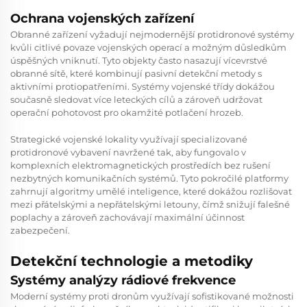
Ochrana vojenských zařízení
Obranné zařízení vyžadují nejmodernější protidronové systémy
kvůli citlivé povaze vojenských operací a možným důsledkům
úspěšných vniknutí. Tyto objekty často nasazují vícevrstvé
obranné sítě, které kombinují pasivní detekční metody s
aktivními protiopatřeními. Systémy vojenské třídy dokážou
současně sledovat více leteckých cílů a zároveň udržovat
operační pohotovost pro okamžité potlačení hrozeb.
Strategické vojenské lokality využívají specializované
protidronové vybavení navržené tak, aby fungovalo v
komplexních elektromagnetických prostředích bez rušení
nezbytných komunikačních systémů. Tyto pokročilé platformy
zahrnují algoritmy umělé inteligence, které dokážou rozlišovat
mezi přátelskými a nepřátelskými letouny, čímž snižují falešné
poplachy a zároveň zachovávají maximální účinnost
zabezpečení.
Detekční technologie a metodiky
Systémy analýzy rádiové frekvence
Moderní systémy proti dronům využívají sofistikované možnosti