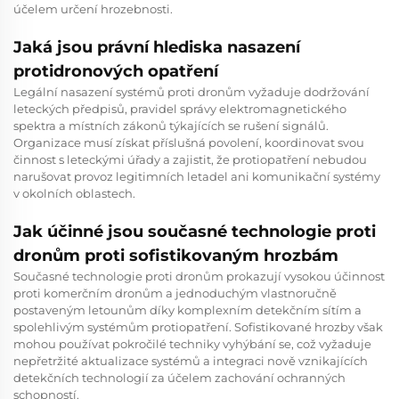
účelem určení hrozebnosti.
Jaká jsou právní hlediska nasazení
protidronových opatření
Legální nasazení systémů proti dronům vyžaduje dodržování
leteckých předpisů, pravidel správy elektromagnetického
spektra a místních zákonů týkajících se rušení signálů.
Organizace musí získat příslušná povolení, koordinovat svou
činnost s leteckými úřady a zajistit, že protiopatření nebudou
narušovat provoz legitimních letadel ani komunikační systémy
v okolních oblastech.
Jak účinné jsou současné technologie proti
dronům proti sofistikovaným hrozbám
Současné technologie proti dronům prokazují vysokou účinnost
proti komerčním dronům a jednoduchým vlastnoručně
postaveným letounům díky komplexním detekčním sítím a
spolehlivým systémům protiopatření. Sofistikované hrozby však
mohou používat pokročilé techniky vyhýbání se, což vyžaduje
nepřetržité aktualizace systémů a integraci nově vznikajících
detekčních technologií za účelem zachování ochranných
schopností.