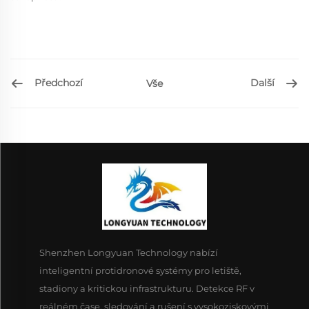
Předchozí
Další
Vše
Shenzhen Longyuan Technology nabízí
inteligentní protidronové systémy pro letiště,
stadiony a kritickou infrastrukturu. Detekce RF v
reálném čase, sledování a rušení s vysokoziskovými