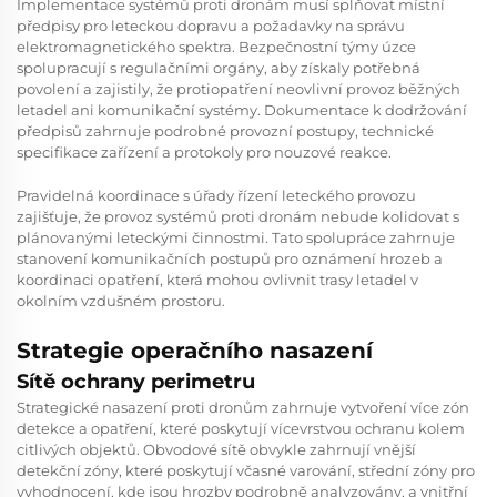
Implementace systémů proti dronám musí splňovat místní
předpisy pro leteckou dopravu a požadavky na správu
elektromagnetického spektra. Bezpečnostní týmy úzce
spolupracují s regulačními orgány, aby získaly potřebná
povolení a zajistily, že protiopatření neovlivní provoz běžných
letadel ani komunikační systémy. Dokumentace k dodržování
předpisů zahrnuje podrobné provozní postupy, technické
specifikace zařízení a protokoly pro nouzové reakce.
Pravidelná koordinace s úřady řízení leteckého provozu
zajišťuje, že provoz systémů proti dronám nebude kolidovat s
plánovanými leteckými činnostmi. Tato spolupráce zahrnuje
stanovení komunikačních postupů pro oznámení hrozeb a
koordinaci opatření, která mohou ovlivnit trasy letadel v
okolním vzdušném prostoru.
Strategie operačního nasazení
Sítě ochrany perimetru
Strategické nasazení proti dronům zahrnuje vytvoření více zón
detekce a opatření, které poskytují vícevrstvou ochranu kolem
citlivých objektů. Obvodové sítě obvykle zahrnují vnější
detekční zóny, které poskytují včasné varování, střední zóny pro
vyhodnocení, kde jsou hrozby podrobně analyzovány, a vnitřní