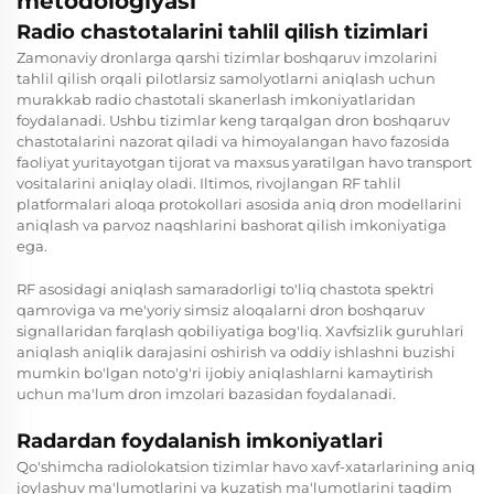
metodologiyasi
Radio chastotalarini tahlil qilish tizimlari
Zamonaviy dronlarga qarshi tizimlar boshqaruv imzolarini
tahlil qilish orqali pilotlarsiz samolyotlarni aniqlash uchun
murakkab radio chastotali skanerlash imkoniyatlaridan
foydalanadi. Ushbu tizimlar keng tarqalgan dron boshqaruv
chastotalarini nazorat qiladi va himoyalangan havo fazosida
faoliyat yuritayotgan tijorat va maxsus yaratilgan havо transport
vositalarini aniqlay oladi. Iltimos, rivojlangan RF tahlil
platformalari aloqa protokollari asosida aniq dron modellarini
aniqlash va parvoz naqshlarini bashorat qilish imkoniyatiga
ega.
RF asosidagi aniqlash samaradorligi to'liq chastota spektri
qamroviga va me'yoriy simsiz aloqalarni dron boshqaruv
signallaridan farqlash qobiliyatiga bog'liq. Xavfsizlik guruhlari
aniqlash aniqlik darajasini oshirish va oddiy ishlashni buzishi
mumkin bo'lgan noto'g'ri ijobiy aniqlashlarni kamaytirish
uchun ma'lum dron imzolari bazasidan foydalanadi.
Radardan foydalanish imkoniyatlari
Qo'shimcha radiolokatsion tizimlar havo xavf-xatarlarining aniq
joylashuv ma'lumotlarini va kuzatish ma'lumotlarini taqdim