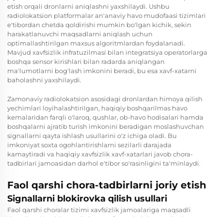
etish orqali dronlarni aniqlashni yaxshilaydi. Ushbu
radiolokatsion platformalar an'anaviy havo mudofaasi tizimlari
e'tibordan chetda qoldirishi mumkin bo'lgan kichik, sekin
harakatlanuvchi maqsadlarni aniqlash uchun
optimallashtirilgan maxsus algoritmlardan foydalanadi.
Mavjud xavfsizlik infratuzilmasi bilan integratsiya operatorlarga
boshqa sensor kirishlari bilan radarda aniqlangan
ma'lumotlarni bog'lash imkonini beradi, bu esa xavf-xatarni
baholashni yaxshilaydi.
Zamonaviy radiolokatsion asosidagi dronlardan himoya qilish
yechimlari loyihalashtirilgan, haqiqiy boshqarilmas havo
kemalaridan farqli o'laroq, qushlar, ob-havo hodisalari hamda
boshqalarni ajratib turish imkonini beradigan moslashuvchan
signallarni qayta ishlash usullarini o'z ichiga oladi. Bu
imkoniyat soxta ogohlantirishlarni sezilarli darajada
kamaytiradi va haqiqiy xavfsizlik xavf-xatarlari javob chora-
tadbirlari jamoasidan darhol e'tibor so'rasinligini ta'minlaydi.
Faol qarshi chora-tadbirlarni joriy etish
Signallarni blokirovka qilish usullari
Faol qarshi choralar tizimi xavfsizlik jamoalariga maqsadli