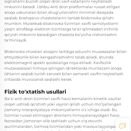
signallarni buzish orqali dron xavf-xatarlarini neytrallash
imkonini beradi. Ushbu
Anti dron
platformalar ruxsat etilgan
aloqa uskunalari bilan shug'ullanishni minimal darajada
saqlab, boshqaruv chastotalarini tanlab blokirovka qilishi
mumkin. Murakkab blokirovka tizimlari xavfli samolyotlarni
yaqin atrofdagi elektron tizimlarga ta'sir qilmasdan o'chirib
qo'yish imkonini beradigan chastota bo'yicha nishonlashni
ta'minlaydi.
Blokirovka choralari aloqani tartibga soluvchi muassasalar bilan
ehtiyotkorlik bilan kengashlashishni talab qiladi, shunda
elektromagnit spektr qoidalariga rioya etiladi. Xavfsizlik
mutaxassislari himoya qilingan ob'ektlarda muntazam aloqa
ishlarini saqlab turish zarurati bilan samarali xavfni neytrallash
o'rtasida muvozanat saqlashi kerak.
Fizik to'xtatish usullari
Ba'zi anti-dron tizimlari xavfli havo kemalarini kinetik usullar
orqali ushlab qo'shish yoki vayron qilish uchun mo'ljallangan
jismoniy interpolyatsiya imkoniyatlarini o'z ichiga oladi. Bu
tizimlar ruxsat etilmagan dronlarni himoyalanayotgan havo
fazosidan jismonan olib tashlash uchun o'q otuvchi
qurilmalardan, tormoq tizimlaridan yoki maxsus tayyorgarlik