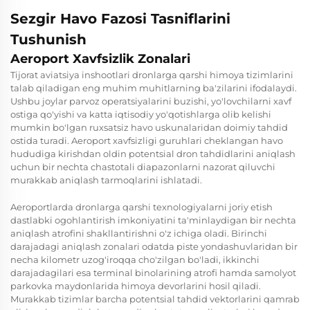
Sezgir Havo Fazosi Tasniflarini
Tushunish
Aeroport Xavfsizlik Zonalari
Tijorat aviatsiya inshootlari dronlarga qarshi himoya tizimlarini
talab qiladigan eng muhim muhitlarning ba'zilarini ifodalaydi.
Ushbu joylar parvoz operatsiyalarini buzishi, yo'lovchilarni xavf
ostiga qo'yishi va katta iqtisodiy yo'qotishlarga olib kelishi
mumkin bo'lgan ruxsatsiz havo uskunalaridan doimiy tahdid
ostida turadi. Aeroport xavfsizligi guruhlari cheklangan havo
hududiga kirishdan oldin potentsial dron tahdidlarini aniqlash
uchun bir nechta chastotali diapazonlarni nazorat qiluvchi
murakkab aniqlash tarmoqlarini ishlatadi.
Aeroportlarda dronlarga qarshi texnologiyalarni joriy etish
dastlabki ogohlantirish imkoniyatini ta'minlaydigan bir nechta
aniqlash atrofini shakllantirishni o'z ichiga oladi. Birinchi
darajadagi aniqlash zonalari odatda piste yondashuvlaridan bir
necha kilometr uzog'iroqqa cho'zilgan bo'ladi, ikkinchi
darajadagilari esa terminal binolarining atrofi hamda samolyot
parkovka maydonlarida himoya devorlarini hosil qiladi.
Murakkab tizimlar barcha potentsial tahdid vektorlarini qamrab