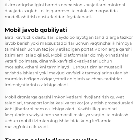
tizim ortiqchaligini hamda operatsion xarajatlarni minimal
darajada saqlab, to'liq qamrovni ta'minlash maqsadida
modellashtirish dasturlaridan foydalanadi.
Mobil javob qobiliyati
Ba'zi xavfsizlik dasturlari paydo bo'layotgan tahdidlarga tezkor
javob berish yoki maxsus tadbirlar uchun vaqtinchalik himoya
ta'minlash uchun tez joriy etiladigan portativ dronlarga qarshi
tizimlarni talab qiladi. Mobil platformalar doimiy o'rnatishlar
yetarli bo'lmasa, dinamik xavfsizlik vaziyatlari uchun
moslashuvchanlikni ta'minlaydi. Ushbu tizimlar mustaqil
ravishda ishlashi yoki mavjud xavfsizlik tarmoqlariga ulanishi
mumkin bo'lgan o'ziga yetarli aniqlash va chora-tadbirlar
imkoniyatlarini o'z ichiga oladi.
Mobil dronlarga qarshi imkoniyatlarni rivojlantirish quvvat
talablari, transport logistikasi va tezkor joriy etish protseduralari
kabi jihatlarni ham o'z ichiga oladi. Xavfsizlik guruhlari
favqulodda vaziyatlarda samarali reaksiya vaqtini ta'minlash
uchun mobil tizimlarning ishlashida keng ko'lamda
mashg'ulot o'tkazadi.