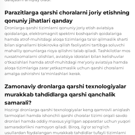
Parazitlarga qarshi choralarni joriy etishning
qonuniy jihatlari qanday
Dronlarga qarshi tizimlarni qonuniy joriy etish aviatsiya
qoidalariga, elektromagnit spektrni boshqarish qoidalariga
hamda atrof-muhitdagi aloqa tizimlariga ta'sir qilmaslik sharti
bilan signallarni blokirovka qilish faoliyatini tartibga soluvchi
mahalliy qonunlarga rioya qilishni talab qiladi. Tashkilotlar mos
ruxsatnomalarni olishlari, aviatsiya idoralari bilan kelishuvlar
o'tkazishlari hamda atrof-muhitdagi me'yoriy aviatsiya hamda
aloqa tizimlariga zarar yetkazmaslik uchun qarshi choralarni
amalga oshirishni ta'minlashlari kerak.
Zamonaviy dronlarga qarshi texnologiyalar
murakkab tahdidlarga qarshi qanchalik
samarali?
Hozirgi dronlarga qarshi texnologiyalar keng qamrovli aniqlash
tarmoqlari hamda ishonchli qarshi choralar tizimi orqali savdo
dronlari hamda oddiy maxsus yig'ilgan apparatlar uchun yuqori
samaradorlikni namoyon qiladi. Biroq, ilg'or so'ng'ich
usullardan foydalangan murakkab tahdidlar tufayli tizimlarni