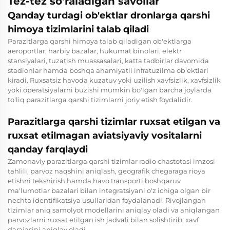
Tez-tez so'raladigan savollar
Qanday turdagi ob'ektlar dronlarga qarshi
himoya tizimlarini talab qiladi
Parazitlarga qarshi himoya talab qiladigan ob'ektlarga
aeroportlar, harbiy bazalar, hukumat binolari, elektr
stansiyalari, tuzatish muassasalari, katta tadbirlar davomida
stadionlar hamda boshqa ahamiyatli infratuzilma ob'ektlari
kiradi. Ruxsatsiz havoda kuzatuv yoki uzilish xavfsizlik, xavfsizlik
yoki operatsiyalarni buzishi mumkin bo'lgan barcha joylarda
to'liq parazitlarga qarshi tizimlarni joriy etish foydalidir.
Parazitlarga qarshi tizimlar ruxsat etilgan va
ruxsat etilmagan aviatsiyaviy vositalarni
qanday farqlaydi
Zamonaviy parazitlarga qarshi tizimlar radio chastotasi imzosi
tahlili, parvoz naqshini aniqlash, geografik chegaraga rioya
etishni tekshirish hamda havo transporti boshqaruv
ma'lumotlar bazalari bilan integratsiyani o'z ichiga olgan bir
nechta identifikatsiya usullaridan foydalanadi. Rivojlangan
tizimlar aniq samolyot modellarini aniqlay oladi va aniqlangan
parvozlarni ruxsat etilgan ish jadvali bilan solishtirib, xavf
darajasini aniqlay oladi.