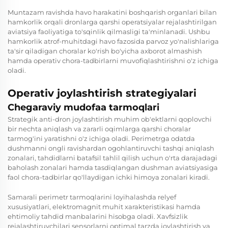
Muntazam ravishda havo harakatini boshqarish organlari bilan
hamkorlik orqali dronlarga qarshi operatsiyalar rejalashtirilgan
aviatsiya faoliyatiga to'sqinlik qilmasligi ta'minlanadi. Ushbu
hamkorlik atrof-muhitdagi havo fazosida parvoz yo'nalishlariga
ta'sir qiladigan choralar ko'rish bo'yicha axborot almashish
hamda operativ chora-tadbirlarni muvofiqlashtirishni o'z ichiga
oladi.
Operativ joylashtirish strategiyalari
Chegaraviy mudofaa tarmoqlari
Strategik anti-dron joylashtirish muhim ob'ektlarni qoplovchi
bir nechta aniqlash va zararli oqimlarga qarshi choralar
tarmog'ini yaratishni o'z ichiga oladi. Perimetrga odatda
dushmanni ongli ravishardan ogohlantiruvchi tashqi aniqlash
zonalari, tahdidlarni batafsil tahlil qilish uchun o'rta darajadagi
baholash zonalari hamda tasdiqlangan dushman aviatsiyasiga
faol chora-tadbirlar qo'llaydigan ichki himoya zonalari kiradi.
Samarali perimetr tarmoqlarini loyihalashda relyef
xususiyatlari, elektromagnit muhit xarakteristikasi hamda
ehtimoliy tahdid manbalarini hisobga oladi. Xavfsizlik
rejalashtiruvchilari sensorlarni optimal tarzda joylashtirish va