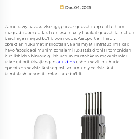
Dec 04, 2025
Zamonaviy havo xavfsizligi, parvoz qiluvchi apparatlar ham
maqsadli operatorlar, ham esa maxfiy harakat qiluvchilar uchun
barchaga mavjud bo'lib bormoqda. Aeroportlar, harbiy
ob'ektlar, hukumat inshootlari va ahamiyatli infratuzilma kabi
havo fazosidagi muhim zonalarni ruxsatsiz dronlar tomonidan
buzilishidan himoya qilish uchun mustahkam mexanizmlar
talab etiladi. Rivojlangan
anti dron
ushbu xavfli muhitda
operatsion xavfsizlikni saqlash va umumiy xavfsizlikni
ta'minlash uchun tizimlar zarur bo'ldi.