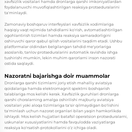
xavfsizlik vositalari hamda dronlarga qarshi imkoniyatlardan
foydalanuvchi muvofiqlashtirilgan reaksiya protseduralarini
ta'minlaydi.
Zamonaviy boshqaruv interfeyslari xavfsizlik xodimlariga
haqiqiy vaqt rejimida tahdidlarni ko'rish, avtomatlashtirilgan
ogohlantirish tizimlari hamda reaksiya samaradorligini
oshiruvchi qaror qabul qilish vositalarini taqdim etadi. Ushbu
platformalar oldindan belgilangan tahdid me'yorlariga
asoslanib, tanlov protseduralarini avtomatik ravishda ishga
tushirishi mumkin, lekin muhim qarorlarni inson nazorati
ostida saqlaydi.
Nazoratni bajarishga doir muammolar
Dronlarga qarshi tizimlarni joriy etish mahalliy aviatsiya
qoidalariga hamda elektromagnit spektrni boshqarish
talablariga mos kelishi kerak. Xavfsizlik guruhlari dronlarga
qarshi choralarning amalga oshirilishi majburiy aviatsiya
vositalari yoki aloqa tizimlariga ta'sir qilmaydigan bo'lishini
ta'minlash uchun nazorat organlari bilan yaqin hamkorlikda
ishlaydi. Mos kelish hujjatlari batafsil operatsion protseduralarni,
uskunalar xususiyatlarini hamda favqulodda vaziyatlarga
reaksiya ko'rsatish protokollarini o'z ichiga oladi.