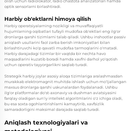
olish uchun radiolokator, radio chastota analizatorlari hamda
optik sensorlarni birlashtiradi.
Harbiy ob'ektlarni himoya qilish
Harbiy operatsiyalarning nozikligi va muvaffaqiyatli
hujumlarning oqibatlari tufayli mudofaa ob'ektlari eng ilg'or
dronlarga qarshi tizimlarni talab qiladi. Ushbu inshootlar passiv
aniqlash usullarini faol zarba berish imkoniyatlari bilan
birlashtiruvchi ko'p qavatli mudofaa tarmoqlarini o'rnatadi.
Harbiy darajadagi tizimlar bir vaqtda bir nechta havo
maqsadlarini kuzatib boradi hamda xavfni darhol yo'qotish
uchun operativ tayyorgarlikni saqlab turadi.
Strategik harbiy joylar asosiy aloqa tizimlariga aralashmasdan
murakkab elektromagnit muhitda ishlash uchun mo'ljallangan
maxsus dronlarga qarshi uskunalardan foydalanadi. Ushbu
ilg'or platformalar do'st-axonaviy va dushman aviatsiyasini
farqlay oladigan sun'iy intellekt algoritmlarini o'z ichiga oladi,
bu esa soxta ogohlantirishlarni kamaytirib, xavfsizlik
samaradorligini maksimal darajada saqlab turadi.
Aniqlash texnologiyalari va