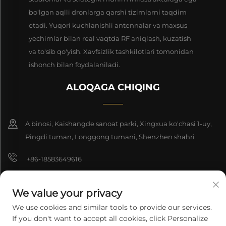
bo'lgan aqlli dronlarga qarshi tizimlarni taqdim
etadi. Yuqori kuchlanishli antennalar va maxsus
yechimlar bilan real vaqtda RF aniqlash, kuzatish
va to'sib qo'yish. Xavfsizlik tashkilotlari tomonidan
ishonch bilan foydalaniladi.
ALOQAGA CHIQING
A binosi, Kaishangde sanoat parki, Xingxua ko'chasi 1-uy,
Pingdi tuman, Longgong tumani, Shenzhen shahri
+86-18583649616
[email protected]
We value your privacy
8618165761396
We use cookies and similar tools to provide our services.
If you don't want to accept all cookies, click Personalize