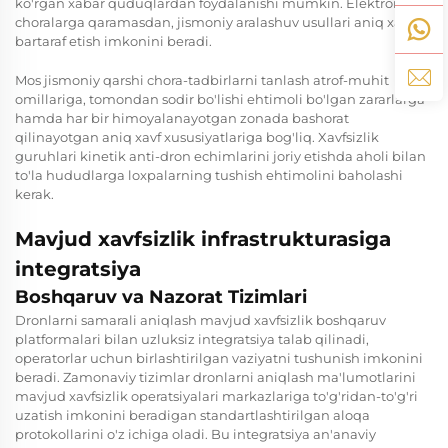
ko'rgan xabar quduqlardan foydalanishi mumkin. Elektron
choralarga qaramasdan, jismoniy aralashuv usullari aniq xavfni
bartaraf etish imkonini beradi.
Mos jismoniy qarshi chora-tadbirlarni tanlash atrof-muhit
omillariga, tomondan sodir bo'lishi ehtimoli bo'lgan zararlarga
hamda har bir himoyalanayotgan zonada bashorat
qilinayotgan aniq xavf xususiyatlariga bog'liq. Xavfsizlik
guruhlari kinetik anti-dron echimlarini joriy etishda aholi bilan
to'la hududlarga loxpalarning tushish ehtimolini baholashi
kerak.
Mavjud xavfsizlik infrastrukturasiga
integratsiya
Boshqaruv va Nazorat Tizimlari
Dronlarni samarali aniqlash mavjud xavfsizlik boshqaruv
platformalari bilan uzluksiz integratsiya talab qilinadi,
operatorlar uchun birlashtirilgan vaziyatni tushunish imkonini
beradi. Zamonaviy tizimlar dronlarni aniqlash ma'lumotlarini
mavjud xavfsizlik operatsiyalari markazlariga to'g'ridan-to'g'ri
uzatish imkonini beradigan standartlashtirilgan aloqa
protokollarini o'z ichiga oladi. Bu integratsiya an'anaviy