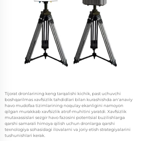
Tijorat dronlarining keng tarqalishi kichik, past uchuvchi
boshqarilmas xavfsizlik tahdidlari bilan kurashishda an'anaviy
havo mudofaa tizimlarining noqulay ekanligini namoyon
qilgan murakkab xavfsizlik atrof-muhitini yaratdi. Xavfsizlik
mutaxassislari sezgir havo fazosini potentsial buzilishlarga
qarshi samarali himoya qilish uchun dronlarga qarshi
texnologiya sohasidagi ilovalarni va joriy etish strategiyalarini
tushunishlari kerak.