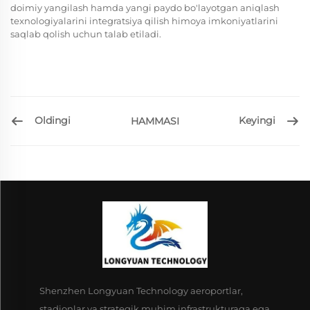
doimiy yangilash hamda yangi paydo bo'layotgan aniqlash
texnologiyalarini integratsiya qilish himoya imkoniyatlarini
saqlab qolish uchun talab etiladi.
Oldingi
Keyingi
HAMMASI
Shenzhen Longyuan Technology aeroportlar,
stadionlar va strategik muhim infrastrukturaga ega