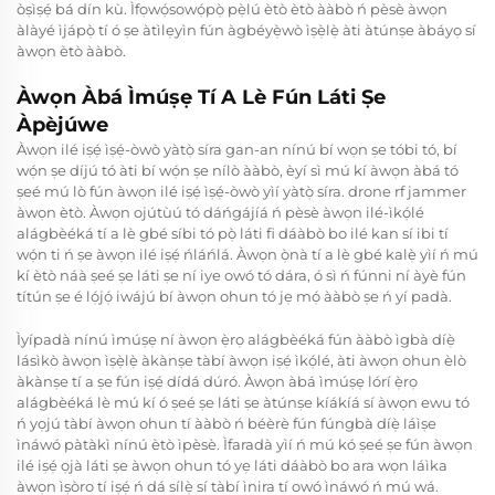
òṣìṣẹ́ bá dín kù. Ìfọwọ́sowọ́pọ̀ pẹ̀lú ètò ètò ààbò ń pèsè àwọn
àlàyé ìjápọ̀ tí ó ṣe àtìlẹyìn fún àgbéyẹ̀wò ìṣẹ̀lẹ̀ àti àtúnṣe àbáyọ sí
àwọn ètò ààbò.
Àwọn Àbá Ìmúṣẹ Tí A Lè Fún Láti Ṣe
Àpèjúwe
Àwọn ilé iṣẹ́ ìṣẹ́-òwò yàtọ̀ síra gan-an nínú bí wọn ṣe tóbi tó, bí
wọ́n ṣe díjú tó àti bí wọ́n ṣe nílò ààbò, èyí sì mú kí àwọn àbá tó
ṣeé mú lò fún àwọn ilé iṣẹ́ ìṣẹ́-òwò yìí yàtọ̀ síra.
drone rf jammer
àwọn ètò. Àwọn ojútùú tó dáńgájíá ń pèsè àwọn ilé-ìkọ́lé
alágbèéká tí a lè gbé síbi tó pọ̀ láti fi dáàbò bo ilé kan sí ibi tí
wọ́n ti ń ṣe àwọn ilé iṣẹ́ ńláńlá. Àwọn ọ̀nà tí a lè gbé kalẹ̀ yìí ń mú
kí ètò náà ṣeé ṣe láti ṣe ní iye owó tó dára, ó sì ń fúnni ní àyè fún
títún ṣe é lọ́jọ́ iwájú bí àwọn ohun tó jẹ mọ́ ààbò ṣe ń yí padà.
Ìyípadà nínú ìmúṣẹ ní àwọn ẹ̀rọ alágbèéká fún ààbò ìgbà díẹ̀
lásìkò àwọn ìṣẹ̀lẹ̀ àkànṣe tàbí àwọn iṣẹ́ ìkọ́lé, àti àwọn ohun èlò
àkànṣe tí a ṣe fún iṣẹ́ dídá dúró. Àwọn àbá ìmúṣẹ lórí ẹ̀rọ
alágbèéká lè mú kí ó ṣeé ṣe láti ṣe àtúnṣe kíákíá sí àwọn ewu tó
ń yọjú tàbí àwọn ohun tí ààbò ń béèrè fún fúngbà díẹ̀ láìṣe
ìnáwó pàtàkì nínú ètò ìpèsè. Ìfaradà yìí ń mú kó ṣeé ṣe fún àwọn
ilé iṣẹ́ ọjà láti ṣe àwọn ohun tó yẹ láti dáàbò bo ara wọn láìka
àwọn ìṣòro tí iṣẹ́ ń dá sílẹ̀ sí tàbí ìnira tí owó ìnáwó ń mú wá.