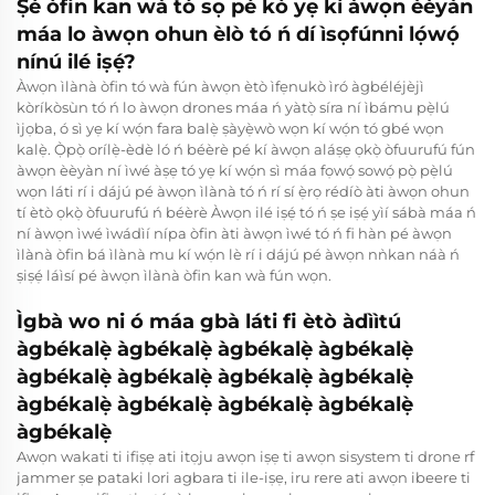
Ṣé òfin kan wà tó sọ pé kò yẹ kí àwọn èèyàn
máa lo àwọn ohun èlò tó ń dí ìsọfúnni lọ́wọ́
nínú ilé iṣẹ́?
Àwọn ìlànà òfin tó wà fún àwọn ètò ìfẹnukò ìró àgbéléjèjì
kòríkòsùn tó ń lo àwọn drones máa ń yàtọ̀ síra ní ìbámu pẹ̀lú
ìjọba, ó sì yẹ kí wọ́n fara balẹ̀ ṣàyẹ̀wò wọn kí wọ́n tó gbé wọn
kalẹ̀. Ọ̀pọ̀ orílẹ̀-èdè ló ń béèrè pé kí àwọn aláṣẹ ọkọ̀ òfuurufú fún
àwọn èèyàn ní ìwé àṣẹ tó yẹ kí wọ́n sì máa fọwọ́ sowọ́ pọ̀ pẹ̀lú
wọn láti rí i dájú pé àwọn ìlànà tó ń rí sí ẹ̀rọ rédíò àti àwọn ohun
tí ètò ọkọ̀ òfuurufú ń béèrè Àwọn ilé iṣẹ́ tó ń ṣe iṣẹ́ yìí sábà máa ń
ní àwọn ìwé ìwádìí nípa òfin àti àwọn ìwé tó ń fi hàn pé àwọn
ìlànà òfin bá ìlànà mu kí wọ́n lè rí i dájú pé àwọn nǹkan náà ń
ṣiṣẹ́ láìsí pé àwọn ìlànà òfin kan wà fún wọn.
Ìgbà wo ni ó máa gbà láti fi ètò àdììtú
àgbékalẹ̀ àgbékalẹ̀ àgbékalẹ̀ àgbékalẹ̀
àgbékalẹ̀ àgbékalẹ̀ àgbékalẹ̀ àgbékalẹ̀
àgbékalẹ̀ àgbékalẹ̀ àgbékalẹ̀ àgbékalẹ̀
àgbékalẹ̀
Awọn wakati ti ifiṣẹ ati itọju awọn iṣẹ ti awọn sisystem ti drone rf
jammer ṣe pataki lori agbara ti ile-iṣẹ, iru rere ati awọn ibeere ti