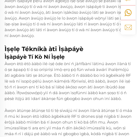
Àwọn ìṣàpáyè pẹlu awọn agbejọ iṣẹ-ṣiṣe àwùjọ ṣe pataki láti rí
àwọn àwùjọ tí ó wà ní àwọn àwùjọ, àwọn ìṣàpáyè ti àwọn ìṣẹlẹ tí
ó wà ní àwọn àwùjọ, àti àwọn ìṣàkóso àwùjọ láti ṣe àwọn iṣẹ-ṣiṣe
àwùjọ. Awọn àwùjọ àwùjọ le lo àwọn ìṣàpáyè wọ̀nyí láti ṣe àwọn
iṣẹ-ṣiṣe àwùjọ tí ó wà ní àwọn àwùjọ láti rí àwọn àwùjọ tí ó wà ní
àwọn àwùjọ àti láti rí àwọn àwùjọ tí ó wà ní àwọn àwùjọ tí ó wà
ní àwọn àwùjọ.
Ìṣẹlẹ Tékníkà àti Ìṣàpáyè
Ìṣàpáyè Tí Kò Ní Ìṣẹlẹ
Àwọn ètò ètò ààbò ilé-iṣẹ́ òde òní ń jàǹfààní látinú àwọn ìlànà tí
ó ṣe àpapọ̀ tí ó so oríṣiríṣi ìmọ̀-ẹrọ pọ̀ fún wíwá àwárí ìhalẹ̀mójú
àti agbára láti ṣe àtúnṣe. Ètò ààbò tí ń dáàbò bo ìró àgbékalẹ̀ RF
lè wà ní ìsopọ̀ pẹ̀lú àwọn kámẹ́rà ìfọ̀ríwísí, ètò ààbò, àwọn ilé iṣẹ́
tó ń rí àwọn ẹni tí kò bá sí lábẹ́ àkóso wọn àti àwọn ibùdó àṣẹ
ààbò. Ìfọwọ́sowọ́pọ̀ yìí ń dá àwọn ìsọfúnni ààbò kan ṣoṣo tí ó ń
pèsè ìtọ́jú àti ìdarí àkànṣe fún gbogbo àwọn ohun ìní ààbò.
Àwọn àtúnṣe àtúnṣe tó ti tẹ̀ síwájú ní àwọn ìlànà àtúnṣe tí ó máa
ń mú kí àwọn ètò ìdìbò àgbékalẹ̀ RF ti drones ṣiṣẹ́ nígbà tí àwọn
èròjà ààbò mìíràn bá rí àwọn ohun tí kò bá òfin mu. Àwọn
ìmúrasílèṣe ti ara ẹni yìí máa ń dín àkókò ìmúrasílẹ̀ kù, wọ́n sì
máa ń rí i dájú pé ààbò wà ní gbogbo ìgbà, kódà nígbà tí àwọn