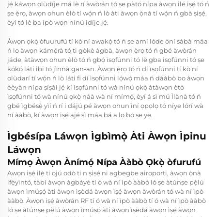
jẹ́ káwọn olùdíje má lè rí àwòrán tó ṣe pàtó nípa àwọn ilé iṣẹ́ tó ń
ṣe ẹ̀rọ, àwọn ohun èlò tí wọ́n ń lò àti àwọn ọ̀nà tí wọ́n ń gbà ṣiṣẹ́,
èyí tó lè ba ipò wọn nínú ìdíje jẹ́.
Àwọn ọkọ̀ òfuurufú tí kò ní awakọ̀ tó ń ṣe amí lóde òní sábà máa
ń lo àwọn kámẹ́rà tó ti gòkè àgbà, àwọn ẹ̀rọ tó ń gbé àwòrán
jáde, àtàwọn ohun èlò tó ń gbọ́ ìsọfúnni tó lè gba ìsọfúnni tó ṣe
kókó láti ibi tó jìnnà gan-an. Àwọn ẹ̀rọ tó ń dí ìsọfúnni tí kò ní
olùdarí tí wọ́n ń lò láti fi dí ìsọfúnni lọ́wọ́ máa ń dáàbò bo àwọn
èèyàn nípa ṣíṣàì jẹ́ kí ìsọfúnni tó wà nínú ọkọ̀ àtàwọn ètò
ìsọfúnni tó wà nínú ọkọ̀ náà wà ní mímọ́, èyí á sì mú Ìlànà tó ń
gbé ìgbésẹ̀ yìí ń rí i dájú pé àwọn ohun ìní ọpọlọ tó níye lórí wà
ní ààbò, kí àwọn iṣẹ́ ajé sì máa bá a lọ bó ṣe yẹ.
Ìgbésípa Láwọn Ìgbìmọ̀ Àti Àwọn Ìpinu
Láwọn
Mímọ Àwọn Ànímọ́ Nípa Ààbò Ọkọ̀ òfurufú
Awọn iṣẹ́ ilẹ̀ ti ojú odò ti n ṣiṣẹ́ ni agbegbe airoporti, àwọn ọ̀nà
ifẹ̀yìntó, tàbí àwọn àgbáyé tí ó wà ní ìpò ààbò ló ṣe àtúnṣe pẹ̀lú
àwọn ìmúṣọ́ àti àwọn ìṣèdá àwọn ìṣẹ́ àwọn àwòrán tó wà ní ìpò
ààbò. Àwọn iṣẹ́ àwòrán RF tí ó wà ní ìpò ààbò tí ó wà ní ìpò ààbò
ló ṣe àtúnṣe pẹ̀lú àwọn ìmúṣọ́ àti àwọn ìṣèdá àwọn ìṣẹ́ àwọn