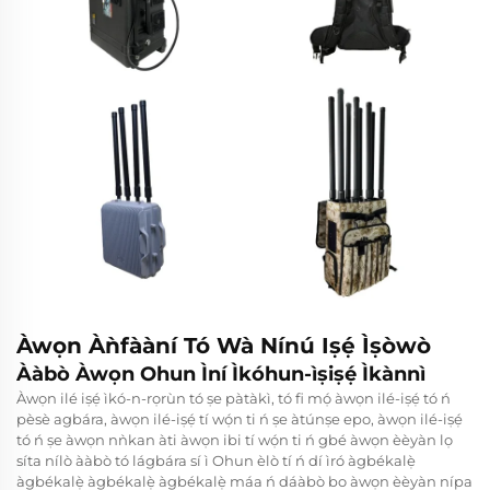
Àwọn Àǹfààní Tó Wà Nínú Iṣẹ́ Ìṣòwò
Ààbò Àwọn Ohun Ìní Ìkóhun-ìṣiṣẹ́ Ìkànnì
Àwọn ilé iṣẹ́ ìkó-n-rọrùn tó ṣe pàtàkì, tó fi mọ́ àwọn ilé-iṣẹ́ tó ń
pèsè agbára, àwọn ilé-iṣẹ́ tí wọ́n ti ń ṣe àtúnṣe epo, àwọn ilé-iṣẹ́
tó ń ṣe àwọn nǹkan àti àwọn ibi tí wọ́n ti ń gbé àwọn èèyàn lọ
síta nílò ààbò tó lágbára sí ì Ohun èlò tí ń dí ìró àgbékalẹ̀
àgbékalẹ̀ àgbékalẹ̀ àgbékalẹ̀ máa ń dáàbò bo àwọn èèyàn nípa