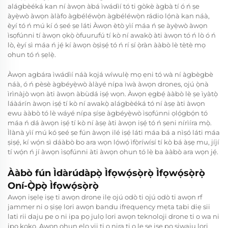
alágbèéká kan ní àwọn àbá ìwádìí tó ti gòkè àgbà tí ó ń ṣe
àyẹ̀wò àwọn àlàfo àgbéléwọ̀n àgbéléwọ̀n rádio lọ́nà kan náà,
èyí tó ń mú kí ó ṣeé ṣe láti Àwọn ètò yìí máa ń ṣe àyẹ̀wò àwọn
ìsọfúnni tí àwọn ọkọ̀ òfuurufú tí kò ní awakọ̀ àti àwọn tó ń lò ó ń
lò, èyí sì máa ń jẹ́ kí àwọn òṣìṣẹ́ tó ń rí sí ọ̀ràn ààbò lè tètè mọ
ohun tó ń ṣẹlẹ̀.
Àwọn agbára ìwádìí náà kọjá wíwulẹ̀ mọ ẹni tó wà ní àgbègbè
náà, ó ń pèsè àgbéyẹ̀wò àlàyé nípa ìwà àwọn drones, ojú ọ̀nà
ìrìnàjò wọn àti àwọn àbùdá iṣẹ́ wọn. Àwọn ẹgbẹ́ ààbò lè ṣe ìyàtọ̀
láàárín àwọn iṣẹ́ tí kò ní awakọ̀ alágbèéká tó ní àṣẹ àti àwọn
ewu ààbò tó lè wáyé nípa ṣíṣe àgbéyẹ̀wò ìsọfúnni ọlọ́gbọ́n tó
máa ń dá àwọn iṣẹ́ tí kò ní àṣẹ àti àwọn iṣẹ́ tó ń ṣeni nírìíra mọ̀.
Ìlànà yìí mú kó ṣeé ṣe fún àwọn ilé iṣẹ́ láti máa bá a nìṣó láti máa
ṣiṣẹ́, kí wọ́n sì dáàbò bo ara wọn lọ́wọ́ ìfọ̀ríwísí tí kò bá àṣẹ mu, jíjí
tí wọ́n ń jí àwọn ìsọfúnni àti àwọn ohun tó lè ba ààbò ara wọn jẹ́.
Ààbò fún Ìdàrúdàpọ̀ Ìfọwọ́sọ̀rọ̀ Ìfọwọ́sọ̀rọ̀
Oní-Ọ̀pọ̀ Ìfọwọ́sọ̀rọ̀
Awọn iṣẹlẹ iṣẹ ti awọn drone ilẹ ojú odò ti ojú odò ti awọn rf
jammer ni o ṣiṣẹ lori awọn bandu ifrequency mẹta tabi diẹ sii
lati rii daju pe o ni ipa pọ julọ lori awọn teknoloji drone ti o wa ni
ipo kọkọ. Awọn ohun elo yii ti o nira ti o le ṣe iṣẹ pọ siwaju lori