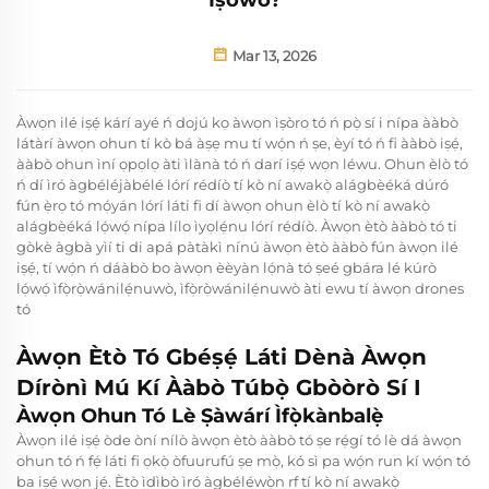
Mar 13, 2026
Àwọn ilé iṣẹ́ kárí ayé ń dojú kọ àwọn ìṣòro tó ń pọ̀ sí i nípa ààbò
látàrí àwọn ohun tí kò bá àṣẹ mu tí wọ́n ń ṣe, èyí tó ń fi ààbò iṣẹ́,
ààbò ohun ìní ọpọlọ àti ìlànà tó ń darí iṣẹ́ wọn léwu. Ohun èlò tó
ń dí ìró àgbéléjàbélé lórí rédíò tí kò ní awakọ̀ alágbèéká dúró
fún ẹ̀rọ tó mọ́yán lórí láti fi dí àwọn ohun èlò tí kò ní awakọ̀
alágbèéká lọ́wọ́ nípa lílo ìyọlẹ́nu lórí rédíò. Àwọn ètò ààbò tó ti
gòkè àgbà yìí ti di apá pàtàkì nínú àwọn ètò ààbò fún àwọn ilé
iṣẹ́, tí wọ́n ń dáàbò bo àwọn èèyàn lọ́nà tó ṣeé gbára lé kúrò
lọ́wọ́ ìfọ̀rọ̀wánilẹ́nuwò, ìfọ̀rọ̀wánilẹ́nuwò àti ewu tí àwọn drones
tó
Àwọn Ètò Tó Gbéṣẹ́ Láti Dènà Àwọn
Dírònì Mú Kí Ààbò Túbọ̀ Gbòòrò Sí I
Àwọn Ohun Tó Lè Ṣàwárí Ìfọ̀kànbalẹ̀
Àwọn ilé iṣẹ́ òde òní nílò àwọn ètò ààbò tó ṣe rẹ́gí tó lè dá àwọn
ohun tó ń fẹ́ láti fi ọkọ̀ òfuurufú ṣe mọ̀, kó sì pa wọ́n run kí wọ́n tó
ba iṣẹ́ wọn jẹ́. Ètò ìdìbò ìró àgbéléwọ̀n rf tí kò ní awakọ̀