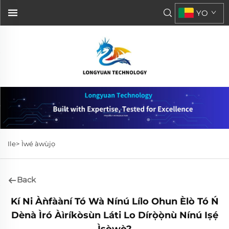
YO
Ile>
Ìwé àwùjọ
Back
Kí Ni Àǹfààní Tó Wà Nínú Lílo Ohun Èlò Tó Ń
Dènà Ìró Àìríkòsùn Láti Lo Dírọ̀ọ̀nù Nínú Iṣẹ́
Ìṣòwò?