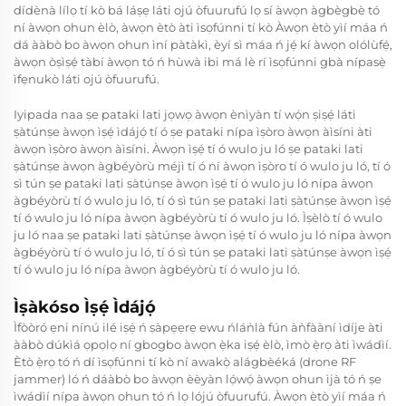
dídènà lílọ tí kò bá láṣẹ láti ojú òfuurufú lọ sí àwọn àgbègbè tó
ní àwọn ohun èlò, àwọn ètò àti ìsọfúnni tí kò Àwọn ètò yìí máa ń
dá ààbò bo àwọn ohun ìní pàtàkì, èyí sì máa ń jẹ́ kí àwọn olólùfẹ́,
àwọn òṣìṣẹ́ tàbí àwọn tó ń hùwà ibi má lè rí ìsọfúnni gbà nípasẹ̀
ìfẹnukò láti ojú òfuurufú.
Iyipada naa ṣe pataki lati jọwọ àwọn ènìyàn tí wọ́n ṣiṣẹ́ láti
ṣàtúnṣe àwọn ìṣẹ́ ìdájọ́ tí ó ṣe pataki nípa ìṣòro àwọn àìsíni àti
àwọn ìṣòro àwọn àìsíni. Àwọn ìṣẹ́ tí ó wulo ju ló ṣe pataki lati
ṣàtúnṣe àwọn àgbéyòrù méjì tí ó ní àwọn ìṣòro tí ó wulo ju ló, tí ó
sì tún ṣe pataki lati ṣàtúnṣe àwọn ìṣẹ́ tí ó wulo ju ló nípa àwọn
àgbéyòrù tí ó wulo ju ló, tí ó sì tún ṣe pataki lati ṣàtúnṣe àwọn ìṣẹ́
tí ó wulo ju ló nípa àwọn àgbéyòrù tí ó wulo ju ló. Ìṣèlò tí ó wulo
ju ló naa ṣe pataki lati ṣàtúnṣe àwọn ìṣẹ́ tí ó wulo ju ló nípa àwọn
àgbéyòrù tí ó wulo ju ló, tí ó sì tún ṣe pataki lati ṣàtúnṣe àwọn ìṣẹ́
tí ó wulo ju ló nípa àwọn àgbéyòrù tí ó wulo ju ló.
Ìṣàkóso Ìṣẹ́ Ìdájọ́
Ìfòòró ẹni nínú ilé iṣẹ́ ń ṣàpẹẹrẹ ewu ńláǹlà fún àǹfààní ìdíje àti
ààbò dúkìá ọpọlọ ní gbogbo àwọn ẹ̀ka iṣẹ́ èlò, ìmọ̀ ẹ̀rọ àti ìwádìí.
Ètò ẹ̀rọ tó ń dí ìsọfúnni tí kò ní awakọ̀ alágbèéká (drone RF
jammer) ló ń dáàbò bo àwọn èèyàn lọ́wọ́ àwọn ohun ìjà tó ń ṣe
ìwádìí nípa àwọn ohun tó ń lọ lójú òfuurufú. Àwọn ètò yìí máa ń