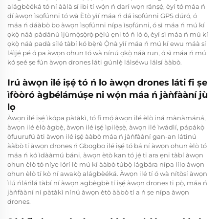
alágbèéká tó ní ààlà sí ibi tí wọ́n ń darí wọn ránṣẹ́, èyí tó máa ń
dí àwọn ìsọfúnni tó wà Ètò yìí máa ń dá ìsọfúnni GPS dúró, ó
máa ń dáàbò bo àwọn ìsọfúnni nípa ìsọfúnni, ó sì máa ń mú kí
ọkọ̀ náà pàdánù ìjùmọ̀sọ̀rọ̀ pẹ̀lú ẹni tó ń lò ó, èyí sì máa ń mú kí
ọkọ̀ náà padà sílé tàbí kó bẹ̀rè Ọ̀nà yìí máa ń mú kí ewu máà sí
láìjẹ́ pé ó pa àwọn ohun tó wà nínú ọkọ̀ náà run, ó sì máa ń mú
kó ṣeé ṣe fún àwọn drones láti gúnlẹ̀ láìséwu láìsí ààbò.
Irú àwọn ilé iṣẹ́ tó ń lo àwọn drones láti fi ṣe
ìfòòró àgbélámúṣe ni wọ́n máa ń jàǹfààní jù
lọ
Àwọn ilé iṣẹ́ ìkópa pàtàkì, tó fi mọ́ àwọn ilé èlò iná mànàmáná,
àwọn ilé èlò àgbẹ̀, àwọn ilé iṣẹ́ ìpilẹ̀ṣẹ̀, àwọn ilé ìwádìí, pápákọ̀
òfuurufú àti àwọn ilé iṣẹ́ ààbò máa ń jàǹfààní gan-an látinú
ààbò tí àwọn drones ń Gbogbo ilé iṣẹ́ tó bá ní àwọn ohun èlò tó
máa ń kó ìdààmú báni, àwọn ètò kan tó jẹ́ ti ara ẹni tàbí àwọn
ohun èlò tó níye lórí lè mú kí ààbò túbọ̀ lágbára nípa lílo àwọn
ohun èlò tí kò ní awakọ̀ alágbèéká. Àwọn ilé tí ó wà nítòsí àwọn
ìlú ńláńlá tàbí ní àwọn agbègbè tí iṣẹ́ àwọn drones ti pọ̀, máa ń
jàǹfààní ní pàtàkì nínú àwọn ètò ààbò tí a ń ṣe nípa àwọn
drones.