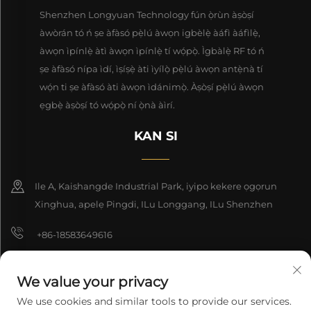
Shenzhen Longyuan Technology fún ọ̀rùn àṣòṣí
àwòrán tó ń ṣe àfàsó pẹ̀lú àwọn igbèlẹ̀ àáfì àáfìlẹ̀,
àwọn ìpínlẹ̀ àtì àwọn ìpínlẹ̀ tí wọ́pọ̀. Ìgbàlẹ̀ RF tó ń
ṣe àfàsó nípa ìdí, ìṣíṣẹ̀ àti ìyílọ̀ pẹ̀lú àwọn antẹ̀nà tí
wọ́n ti ṣe àfàsó àti àwọn ìdánimọ̀. Àṣòṣí pẹ̀lú àwọn
ẹgbẹ̀ àṣòṣí tó wọ́pọ̀ ní ọ̀nà àìrí.
KAN SI
Ile A, Kaishangde Industrial Park, iyipo kekere ọgọrun
Xinghua, apelẹ Pingdi, ILu Longgang, ILu Shenzhen
+86-18583649616
[email protected]
We value your privacy
8618165761396
We use cookies and similar tools to provide our services.