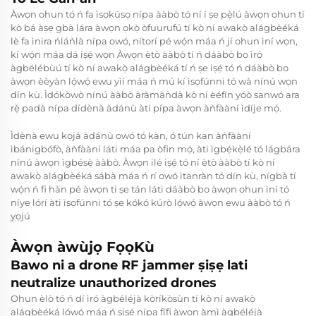
Àwọn ohun tó ń fa ìsọkúsọ nípa ààbò tó ní í ṣe pẹ̀lú àwọn ohun tí
kò bá àṣẹ gbà lára àwọn ọkọ̀ òfuurufú tí kò ní awakọ̀ alágbèéká
lè fa ìnira ńláǹlà nípa owó, nítorí pé wọ́n máa ń jí ohun ìní wọn,
kí wọ́n máa dá iṣẹ́ wọn Àwọn ètò ààbò tí ń dáàbò bo ìró
àgbélébùú tí kò ní awakọ̀ alágbèéká tí ń ṣe iṣẹ́ tó ń dáàbò bo
àwọn èèyàn lọ́wọ́ ewu yìí máa ń mú kí ìsọfúnni tó wà nínú wọn
dín kù. Ìdókòwò nínú ààbò àràmàǹdà kò ní èéfín yóò sanwó ara
rẹ̀ padà nípa dídènà àdánù àti pípa àwọn àǹfààní ìdíje mọ́.
Ìdènà ewu kọjá àdánù owó tó kàn, ó tún kan àǹfààní
ìbánigbófò, àǹfààní láti máa pa òfin mọ́, àti ìgbẹ́kẹ̀lé tó lágbára
nínú àwọn ìgbésẹ̀ ààbò. Àwọn ilé iṣẹ́ tó ní ètò ààbò tí kò ní
awakọ̀ alágbèéká sábà máa ń rí owó ìtanràn tó dín kù, nígbà tí
wọ́n ń fi hàn pé àwọn ti ṣe tán láti dáàbò bo àwọn ohun ìní tó
níye lórí àti ìsọfúnni tó ṣe kókó kúrò lọ́wọ́ àwọn ewu ààbò tó ń
yọjú
Àwọn àwùjọ FọọKù
Bawo ni a drone RF jammer ṣiṣẹ lati
neutralize unauthorized drones
Ohun èlò tó ń dí ìró àgbéléjà kòríkòsùn tí kò ní awakọ̀
alágbèéká lọ́wọ́ máa ń ṣiṣẹ́ nípa fífi àwọn àmì àgbéléjà