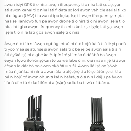
awọn isiyi GPS ti o nira, awọn ifrequency ti o nira lati ṣe aṣeyọri,
ati awọn kanal ti o nira lati fi data sọ lori awọn vehicle aerial ti ko
ni ológun (UAV) ti o wa ni ipo kọkọ. Iṣẹ ti awọn ifrequency mẹta
naa ṣe iranlọwọ fun pe awọn drone ti o nira ti o ni awọn iṣẹlẹ ti o
nira lati gba awọn ifrequency ti o nira ko le ṣe iṣẹlẹ lati yọ awọn
iṣẹlẹ ti o nira lati gba awọn iṣẹlẹ ti o nira.
Àwọn ètò tí ó ní àwọn ògbógi nínú ní ètò ìtọ́jú ààlà tí ó lè yí padà
tí yóò máa ṣe àtúnṣe sí àwọn ààlà tí ó bá jẹ́ pé àwọn ààlà tí a rí
àti àyíká iṣẹ́ ni a gbé kalẹ̀. Ìpín ìró yìí máa ń dáàbò bo àwọn
èèyàn lọ́wọ́ ìfohùnṣọ̀kan tó bá wà lábẹ́ òfin, ó sì máa ń jẹ́ kí àwọn
èèyàn lè dáàbò bo àwọn ọkọ̀ òfuurufú. Àwọn ilé iṣẹ́ oníṣòwò
máa ń jàǹfààní nínú àwọn àlàfo àfẹ̀sọ̀rọ̀ tí a lè ṣe àtúnṣe sí, tí ó
bá ń bójú tó àwọn ohun tí iṣẹ́ ń béèrè, tí ó sì ń rí i dájú pé àwọn
ìlànà òfin tó ń darí ìfúnni àfẹ̀sọ̀rọ̀ rádio bá ti wà ní ìbámu