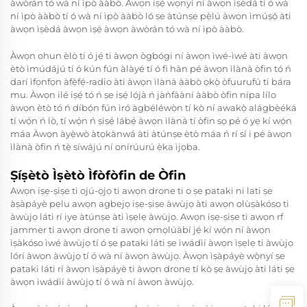
àwòrán tó wà ní ìpò ààbò. Àwọn iṣẹ́ wọnyí ní àwọn ìṣèdá tí ó wà
ní ìpò ààbò tí ó wà ní ìpò ààbò ló ṣe àtúnṣe pẹ̀lú àwọn ìmúṣọ́ àti
àwọn ìṣèdá àwọn ìṣẹ́ àwọn àwòrán tó wà ní ìpò ààbò.
Àwọn ohun èlò tí ó jẹ́ ti àwọn ògbógi ní àwọn ìwé-ìwé àti àwọn
ètò ìmúdájú tí ó kún fún àlàyé tí ó fi hàn pé àwọn ìlànà òfin tó ń
darí ìfọnfọn àfẹ̀fẹ́-radio àti àwọn ìlànà ààbò ọkọ̀ òfuurufú ti bára
mu. Àwọn ilé iṣẹ́ tó ń ṣe iṣẹ́ lọ́jà ń jàǹfààní ààbò òfin nípa lílo
àwọn ètò tó ń díbọ́n fún ìró àgbéléwọ̀n tí kò ní awakọ̀ alágbèéká
tí wọ́n ń lò, tí wọ́n ń ṣiṣẹ́ lábẹ́ àwọn ìlànà tí òfin sọ pé ó yẹ kí wọ́n
máa Àwọn àyẹ̀wò àtọkànwá àti àtúnṣe ètò máa ń rí sí i pé àwọn
ìlànà òfin ń tẹ̀ síwájú ní onírúurú ẹ̀ka ìjọba.
Ṣíṣètò Ìṣètò Ìfòfòfin de Òfin
Awọn iṣẹ-ṣiṣe ti ojú-ọjọ ti awọn drone ti o ṣe pataki ni lati ṣe
àṣàpáyè pẹlu awọn agbejọ iṣẹ-ṣiṣe àwùjọ àti awọn olùṣàkóso ti
àwùjọ láti rí iye àtúnṣe àti ìṣẹlẹ àwùjọ. Awọn iṣẹ-ṣiṣe ti awọn rf
jammer ti awọn drone ti awọn ọmọlúàbí jẹ́ kí wọ́n ní àwọn
ìṣàkóso ìwé àwùjọ tí ó ṣe pataki láti ṣe ìwádìí àwọn ìṣẹlẹ ti àwùjọ
lórí àwọn àwùjọ tí ó wà ní àwọn àwùjọ. Àwọn ìṣàpáyè wọ̀nyí ṣe
pataki láti rí àwọn ìṣàpáyè ti àwọn drone tí kò ṣe àwùjọ àti láti ṣe
àwọn ìwádìí àwùjọ tí ó wà ní àwọn àwùjọ.