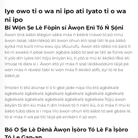
Iye owo ti o wa ni ipo ati Iyato ti o wa
ni ipo
Bí Wọ́n Ṣe Lè Fòpin sí Àwọn Ẹnì Tó Ń Ṣọ́ni
Àwọn ọ̀nà ààbò àtẹ̀gùn sábà máa ń béèrè ìnáwó tó pọ̀ nínú
àwọn òṣìṣẹ́, ìdánilẹ́kọ̀ọ́ àti àwọn ohun èlò ìṣiṣẹ́ láti lè pa ààbò
àyíká mọ́ kúrò nínú ewu ojú òfuurufú. Àwọn ètò ìdìbò ìró ààrò tí
kò ní awakọ̀ ń pèsè àwọn agbára ààbò tó ṣeé ṣe láti ṣe fúnra wọn
tí yóò dín ìyára lórí ìtọ́jú ènìyàn kù, tí yóò sì mú kí àkókò ìfèsì àti
ìmúṣẹ rẹ̀ dára sí i. Àwọn ètò yìí máa ń ṣiṣẹ́ láìdáwọ́dúró láìjẹ́ pé
wọ́n máa ń rẹ̀wẹ̀sì tàbí kí wọ́n máa fi àkókò ṣòfò, èyí tó lè ba
ààbò jẹ́.
Ìmọ̀ràn tí ètò àtúnṣe tí ó ti gbé jáde nípa lílo èlò àgbékalẹ̀
àgbékalẹ̀ àgbékalẹ̀ àgbékalẹ̀ àgbékalẹ̀ àgbékalẹ̀ àgbékalẹ̀
àgbékalẹ̀ àgbékalẹ̀ àgbékalẹ̀ àgbékalẹ̀ àgbékalẹ Ìtọ́jú àwọn
èèyàn tó dín kù máa ń dín ìnáwó tó ń náni kù, ó sì máa ń mú kí
ààbò túbọ̀ dára sí i nípa lílo àwọn ohun èlò ààbò tó ṣeé gbára lé,
tó sì máa ń wà pẹ́ títí láìjẹ́ pé ẹnikẹ́ni ń ṣọ́ wọn.
Bó O Ṣe Lè Dènà Àwọn Ìṣòro Tó Lè Fa Ìṣòro
Tó Le Gan-an