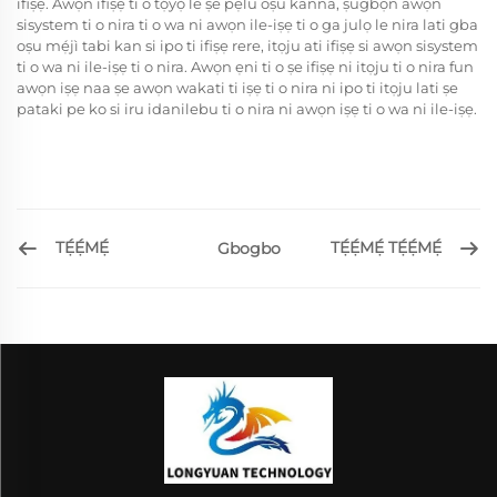
ifiṣẹ. Awọn ifiṣẹ ti o tọ́yọ̀ le ṣe pẹlu oṣu kanna, ṣugbọn awọn
sisystem ti o nira ti o wa ni awọn ile-iṣẹ ti o ga julọ le nira lati gba
oṣu mẹ́jì tabi kan si ipo ti ifiṣẹ rere, itọju ati ifiṣẹ si awọn sisystem
ti o wa ni ile-iṣẹ ti o nira. Awọn ẹni ti o ṣe ifiṣẹ ni itọju ti o nira fun
awọn iṣẹ naa ṣe awọn wakati ti iṣẹ ti o nira ni ipo ti itọju lati ṣe
pataki pe ko si iru idanilebu ti o nira ni awọn iṣẹ ti o wa ni ile-iṣẹ.
TẸ́Ẹ́MẸ́
TẸ́Ẹ́MẸ́ TẸ́Ẹ́MẸ́
Gbogbo