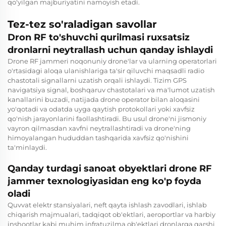
qo'yilgan majburiyatini namoyish etadi.
Tez-tez so'raladigan savollar
Dron RF to'shuvchi qurilmasi ruxsatsiz
dronlarni neytrallash uchun qanday ishlaydi
Drone RF jammeri noqonuniy drone'lar va ularning operatorlari
o'rtasidagi aloqa ulanishlariga ta'sir qiluvchi maqsadli radio
chastotali signallarni uzatish orqali ishlaydi. Tizim GPS
navigatsiya signal, boshqaruv chastotalari va ma'lumot uzatish
kanallarini buzadi, natijada drone operator bilan aloqasini
yo'qotadi va odatda uyga qaytish protokollari yoki xavfsiz
qo'nish jarayonlarini faollashtiradi. Bu usul drone'ni jismoniy
vayron qilmasdan xavfni neytrallashtiradi va drone'ning
himoyalangan hududdan tashqarida xavfsiz qo'nishini
ta'minlaydi.
Qanday turdagi sanoat obyektlari drone RF
jammer texnologiyasidan eng ko'p foyda
oladi
Quvvat elektr stansiyalari, neft qayta ishlash zavodlari, ishlab
chiqarish majmualari, tadqiqot ob'ektlari, aeroportlar va harbiy
inshootlar kabi muhim infratuzilma ob'ektlari dronlarga qarshi