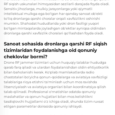
RF siqish uskunalari himoyasidan sezilarli darajada foyda oladi.
Sensitiv jihozlarga, mulkiy jarayonlarga yoki qiymatli
intellektual mulkga ega bo'lgan har qanday sanoat ob'ekti
to'liq dronlarga qarshi choralar orqali xavfsizlikni oshirishi
mumkin. Shahodat hududlarida yoki dron faolligi yuqori
bo'lgan mintaqalarda joylashgan ob'ektlar ayniqsa oldindan
dronlarga qarshi xavfsizlik choralari qo'llashdan foyda oladi.
Sanoat sohasida dronlarga qarshi RF siqish
tizimlaridan foydalanishga oid qonuniy
cheklovlar bormi?
Drone RF jammer tizimlari uchun huquqiy talablar hududga
qarab farq qiladi va ulardan foydalanishdan oldin ehtiyotkorlik
bilan baholanishi kerak. Ko'plab mamlakatlarda radio
chastotalari bo'yicha qonun-qoidalarga va aviatsiya xavfsizligi
talablariga rioya etishni ta'minlash uchun mos ravishda
litsenziyalash va aviatsiya organlari bilan koordinatsiya qilish
talab qilinadi. Professional o'rnatishlar odatda qonuniy
maslahatlar va qonun hujjatlari bilan mos kelishlikni
tasdiqlovchi hujjatlarni o'z ichiga oladi, shunda tizim ruxsat
etilgan parametrlar doirasida qonuniy ishlaydi.