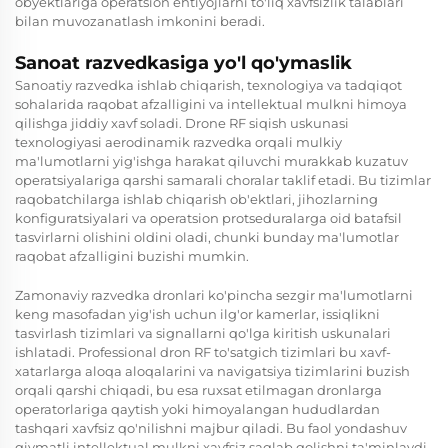
obyektlariga operatsion ehtiyojlarni to'liq xavfsizlik talablari
bilan muvozanatlash imkonini beradi.
Sanoat razvedkasiga yo'l qo'ymaslik
Sanoatiy razvedka ishlab chiqarish, texnologiya va tadqiqot
sohalarida raqobat afzalligini va intellektual mulkni himoya
qilishga jiddiy xavf soladi. Drone RF siqish uskunasi
texnologiyasi aerodinamik razvedka orqali mulkiy
ma'lumotlarni yig'ishga harakat qiluvchi murakkab kuzatuv
operatsiyalariga qarshi samarali choralar taklif etadi. Bu tizimlar
raqobatchilarga ishlab chiqarish ob'ektlari, jihozlarning
konfiguratsiyalari va operatsion protseduralarga oid batafsil
tasvirlarni olishini oldini oladi, chunki bunday ma'lumotlar
raqobat afzalligini buzishi mumkin.
Zamonaviy razvedka dronlari ko'pincha sezgir ma'lumotlarni
keng masofadan yig'ish uchun ilg'or kamerlar, issiqlikni
tasvirlash tizimlari va signallarni qo'lga kiritish uskunalari
ishlatadi. Professional dron RF to'satgich tizimlari bu xavf-
xatarlarga aloqa aloqalarini va navigatsiya tizimlarini buzish
orqali qarshi chiqadi, bu esa ruxsat etilmagan dronlarga
operatorlariga qaytish yoki himoyalangan hududlardan
tashqari xavfsiz qo'nilishni majbur qiladi. Bu faol yondashuv
qiymatli intellektual mulkni xavfsiz saqlab qolishni ta'minlaydi