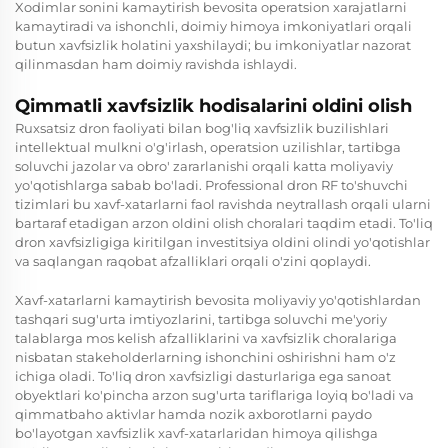
Xodimlar sonini kamaytirish bevosita operatsion xarajatlarni
kamaytiradi va ishonchli, doimiy himoya imkoniyatlari orqali
butun xavfsizlik holatini yaxshilaydi; bu imkoniyatlar nazorat
qilinmasdan ham doimiy ravishda ishlaydi.
Qimmatli xavfsizlik hodisalarini oldini olish
Ruxsatsiz dron faoliyati bilan bog'liq xavfsizlik buzilishlari
intellektual mulkni o'g'irlash, operatsion uzilishlar, tartibga
soluvchi jazolar va obro' zararlanishi orqali katta moliyaviy
yo'qotishlarga sabab bo'ladi. Professional dron RF to'shuvchi
tizimlari bu xavf-xatarlarni faol ravishda neytrallash orqali ularni
bartaraf etadigan arzon oldini olish choralari taqdim etadi. To'liq
dron xavfsizligiga kiritilgan investitsiya oldini olindi yo'qotishlar
va saqlangan raqobat afzalliklari orqali o'zini qoplaydi.
Xavf-xatarlarni kamaytirish bevosita moliyaviy yo'qotishlardan
tashqari sug'urta imtiyozlarini, tartibga soluvchi me'yoriy
talablarga mos kelish afzalliklarini va xavfsizlik choralariga
nisbatan stakeholderlarning ishonchini oshirishni ham o'z
ichiga oladi. To'liq dron xavfsizligi dasturlariga ega sanoat
obyektlari ko'pincha arzon sug'urta tariflariga loyiq bo'ladi va
qimmatbaho aktivlar hamda nozik axborotlarni paydo
bo'layotgan xavfsizlik xavf-xatarlaridan himoya qilishga