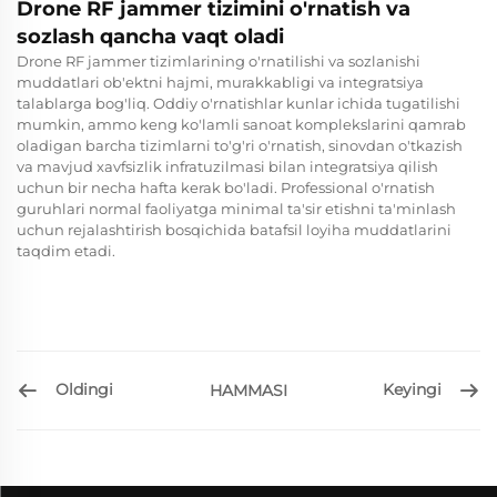
Drone RF jammer tizimini o'rnatish va
sozlash qancha vaqt oladi
Drone RF jammer tizimlarining o'rnatilishi va sozlanishi
muddatlari ob'ektni hajmi, murakkabligi va integratsiya
talablarga bog'liq. Oddiy o'rnatishlar kunlar ichida tugatilishi
mumkin, ammo keng ko'lamli sanoat komplekslarini qamrab
oladigan barcha tizimlarni to'g'ri o'rnatish, sinovdan o'tkazish
va mavjud xavfsizlik infratuzilmasi bilan integratsiya qilish
uchun bir necha hafta kerak bo'ladi. Professional o'rnatish
guruhlari normal faoliyatga minimal ta'sir etishni ta'minlash
uchun rejalashtirish bosqichida batafsil loyiha muddatlarini
taqdim etadi.
Oldingi
Keyingi
HAMMASI