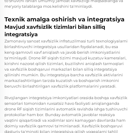
to'shuvchi ishlari umumiy jamoat xavfsizligi maqsadlariga va
me'yoriy talablarga mos kelishini ta'minlaydi.
Texnik amalga oshirish va integratsiya
Mavjud xavfsizlik tizimlari bilan silliq
integratsiya
Zamonaviy sanoat xavfsizlik infratuzilmasi turli texnologiyalarni
birlashtiruvchi integratsiya usullaridan foydalanadi, bu esa
keng qamrovli xavf aniqlash va javob berish imkoniyatlarini
ta'minlaydi. Drone RF siqish tizimi mavjud kuzatuv kameralari,
kirishni nazorat qilish tizimlari, buzilishni aniqlash tarmoqlari
va xavfsizlik boshqaruvi markazlari bilan silliq integratsiya
qilinishi mumkin. Bu integratsiya barcha xavfsizlik aktivlarini
markazlashtirilgan tarzda kuzatish va boshqarish imkonini
beruvchi birlashtirilgan xavfsizlik platformalarini yaratadi.
Rivojlangan integratsiya imkoniyatlari orasida boshqa xavfsizlik
sensorlari tomonidan ruxsatsiz havo faoliyati aniqlanganda
drone RF siqish tizimlarini avtomatik ravishda ishga tushiruvchi
protokollar ham bor. Bunday avtomatik javoblar reaksiya
vaqtini qisqartiradi va xodimlar soni kamaygan davrlarda ham
doimiy xavfsizlik qamrovi ta'minlanadi. Xavfsizlik boshqaruvi
dasturiy ta'minoti bilan integratsiya qilish voqealarni tahlil