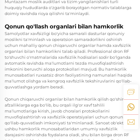
Muntazam moslik auditlari va tizim yangilanishlari turli
huquqiy hududlarda o'zgarib borayotgan normativ talablarga
doimiy ravishda rioya qilishni ta'minlaydi.
Qonun qo'llash organlari bilan hamkorlik
Samolyotlar xavfsizligi bo'yicha samarali dasturlar qonuniy
moslikni ta'minlash va operatsion samaradorlikni oshirish
uchun mahalliy qonun chiqaruvchi organlar hamda xavfsizlik
organlari bilan hamkorlikni talab qiladi. Professional dron RF
to'shuvchi o'rnatmalarida xavfsizlik hodisalari sodir bo'lganda
avtomatik ravishda ma'lumotlarni tezda muvofiqlashtirish
imkonini beruvchi aloqa protokollari mavjud. Bu hamkorlik
munosabatlari ruxsatsiz dron faoliyatining namunalari haqida
ma'lumot olishga va kengroq xavfsizlik tekshiruvlarini qo'llab-
quvvatlashga yordam beradi.
Qonun chiqaruvchi organlar bilan hamkorlik qilish qo'shimcha
afzalliklarga ega bo'lib, bu orqali ilg'or xavf tahlili
ma'lumotlariga kirish, javob choralari protokollarini
muvofiqlashtirish va xavfsizlik operatsiyalari uchun qonuniy
qo'llab-quvvatlash imkoniyati ta'minlanadi. Sanoat ob'ektlari
ushbu hamkorlik munosabatlaridan umumiy xavfsizlik
darajasini oshirishda foydalana oladi, shu bilan birga dron RF