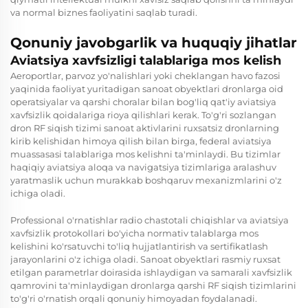
va normal biznes faoliyatini saqlab turadi.
Qonuniy javobgarlik va huquqiy jihatlar
Aviatsiya xavfsizligi talablariga mos kelish
Aeroportlar, parvoz yo'nalishlari yoki cheklangan havo fazosi
yaqinida faoliyat yuritadigan sanoat obyektlari dronlarga oid
operatsiyalar va qarshi choralar bilan bog'liq qat'iy aviatsiya
xavfsizlik qoidalariga rioya qilishlari kerak. To'g'ri sozlangan
dron RF siqish tizimi sanoat aktivlarini ruxsatsiz dronlarning
kirib kelishidan himoya qilish bilan birga, federal aviatsiya
muassasasi talablariga mos kelishni ta'minlaydi. Bu tizimlar
haqiqiy aviatsiya aloqa va navigatsiya tizimlariga aralashuv
yaratmaslik uchun murakkab boshqaruv mexanizmlarini o'z
ichiga oladi.
Professional o'rnatishlar radio chastotali chiqishlar va aviatsiya
xavfsizlik protokollari bo'yicha normativ talablarga mos
kelishini ko'rsatuvchi to'liq hujjatlantirish va sertifikatlash
jarayonlarini o'z ichiga oladi. Sanoat obyektlari rasmiy ruxsat
etilgan parametrlar doirasida ishlaydigan va samarali xavfsizlik
qamrovini ta'minlaydigan dronlarga qarshi RF siqish tizimlarini
to'g'ri o'rnatish orqali qonuniy himoyadan foydalanadi.