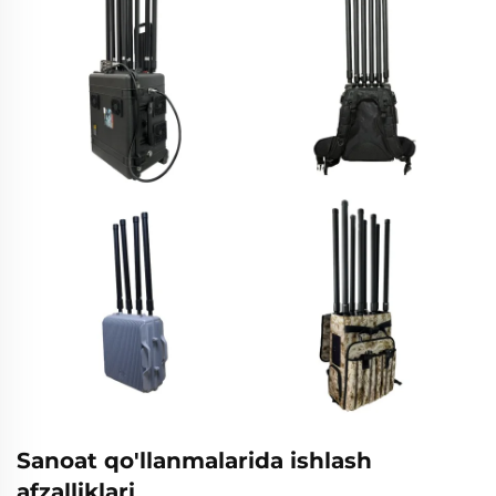
Sanoat qo'llanmalarida ishlash
afzalliklari