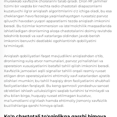
murakkab xavfsizlik choralarini talab qiladi. Dron RF jammer
tizimi bir vaqtda bir nechta radio chastotali diapazonlarni
kuzatuvchi ilg'or aniqlash algoritmlarini o'z ichiga oladi, bu esa
cheklangan havo fazosiga yaqinlashayotgan ruxsatsiz parvoz
qiluvchi havodan yuqori apparatlarni tezda aniqlash imkonini
beradi. Bu tizimlar kommersion va iste'molchilik maqsadlarida
ishlatiladigan dronlarning aloqa chastotalarini doimiy ravishda
tekshirib boradi va xavf-xatarlarga oldindan javob berish
imkonini beruvchi dastlabki ogohlantirish qobiliyatini
ta'minlaydi.
Aniqlash qobiliyatlari faqat mavjudlikni aniqlashdan o'tib,
dronlarning xulq-atvor namunalari, parvoz yo'nalishlari va
operatsion xususiyatlarini batafsil tahlil qilish imkonini beradi.
Xavfsizlik jamoalari aqlli signallar tahlili orqali rasmiy ruxsat
etilgan dron operatsiyalarini ehtimoliy xavf-xatarlardan ajratib
olishlari mumkin; bu tahlil haqiqiy dron faoliyatlarini shubhali
faoliyatlaridan farqlaydi. Bu keng qamrovli yondashuv sanoat
ob'ektlari ishlash uzluksizligini saqlab turishini ta'minlaydi va
shu bilan birga, huquqiy ruxsat etilmagan kuzatuv,
ma'lumotlarni o'g'irlash hamda ehtimoliy jismoniy xavfsizlik
buzilishlariga qarshi himoya qiladi.
Ko'p chastotali to'sqinlikga qarshi himoya