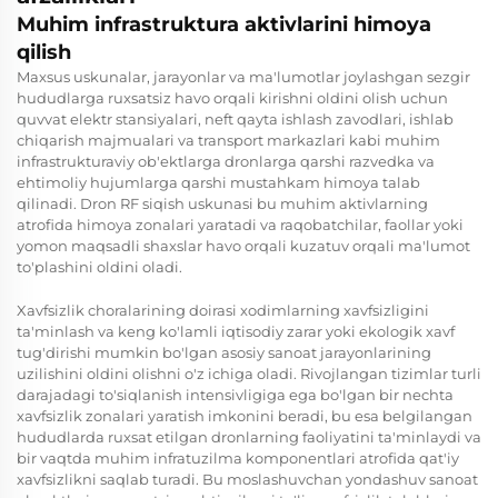
Muhim infrastruktura aktivlarini himoya
qilish
Maxsus uskunalar, jarayonlar va ma'lumotlar joylashgan sezgir
hududlarga ruxsatsiz havo orqali kirishni oldini olish uchun
quvvat elektr stansiyalari, neft qayta ishlash zavodlari, ishlab
chiqarish majmualari va transport markazlari kabi muhim
infrastrukturaviy ob'ektlarga dronlarga qarshi razvedka va
ehtimoliy hujumlarga qarshi mustahkam himoya talab
qilinadi. Dron RF siqish uskunasi bu muhim aktivlarning
atrofida himoya zonalari yaratadi va raqobatchilar, faollar yoki
yomon maqsadli shaxslar havo orqali kuzatuv orqali ma'lumot
to'plashini oldini oladi.
Xavfsizlik choralarining doirasi xodimlarning xavfsizligini
ta'minlash va keng ko'lamli iqtisodiy zarar yoki ekologik xavf
tug'dirishi mumkin bo'lgan asosiy sanoat jarayonlarining
uzilishini oldini olishni o'z ichiga oladi. Rivojlangan tizimlar turli
darajadagi to'siqlanish intensivligiga ega bo'lgan bir nechta
xavfsizlik zonalari yaratish imkonini beradi, bu esa belgilangan
hududlarda ruxsat etilgan dronlarning faoliyatini ta'minlaydi va
bir vaqtda muhim infratuzilma komponentlari atrofida qat'iy
xavfsizlikni saqlab turadi. Bu moslashuvchan yondashuv sanoat