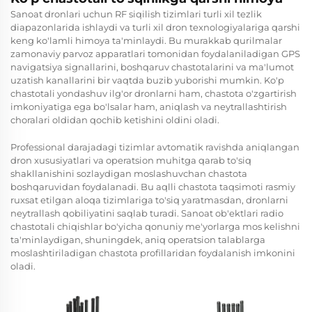
Sanoat dronlari uchun RF siqilish tizimlari turli xil tezlik
diapazonlarida ishlaydi va turli xil dron texnologiyalariga qarshi
keng ko'lamli himoya ta'minlaydi. Bu murakkab qurilmalar
zamonaviy parvoz apparatlari tomonidan foydalaniladigan GPS
navigatsiya signallarini, boshqaruv chastotalarini va ma'lumot
uzatish kanallarini bir vaqtda buzib yuborishi mumkin. Ko'p
chastotali yondashuv ilg'or dronlarni ham, chastota o'zgartirish
imkoniyatiga ega bo'lsalar ham, aniqlash va neytrallashtirish
choralari oldidan qochib ketishini oldini oladi.
Professional darajadagi tizimlar avtomatik ravishda aniqlangan
dron xususiyatlari va operatsion muhitga qarab to'siq
shakllanishini sozlaydigan moslashuvchan chastota
boshqaruvidan foydalanadi. Bu aqlli chastota taqsimoti rasmiy
ruxsat etilgan aloqa tizimlariga to'siq yaratmasdan, dronlarni
neytrallash qobiliyatini saqlab turadi. Sanoat ob'ektlari radio
chastotali chiqishlar bo'yicha qonuniy me'yorlarga mos kelishni
ta'minlaydigan, shuningdek, aniq operatsion talablarga
moslashtiriladigan chastota profillaridan foydalanish imkonini
oladi.