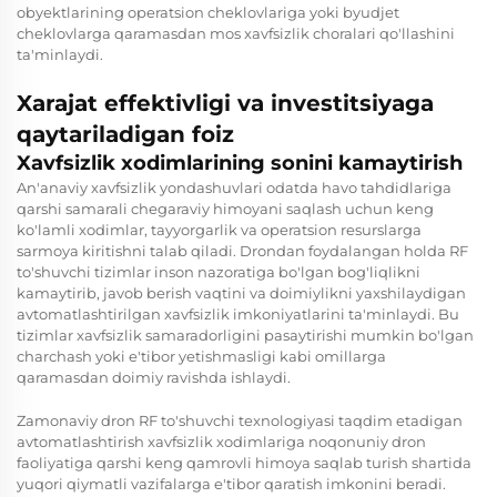
obyektlarining operatsion cheklovlariga yoki byudjet
cheklovlarga qaramasdan mos xavfsizlik choralari qo'llashini
ta'minlaydi.
Xarajat effektivligi va investitsiyaga
qaytariladigan foiz
Xavfsizlik xodimlarining sonini kamaytirish
An'anaviy xavfsizlik yondashuvlari odatda havo tahdidlariga
qarshi samarali chegaraviy himoyani saqlash uchun keng
ko'lamli xodimlar, tayyorgarlik va operatsion resurslarga
sarmoya kiritishni talab qiladi. Drondan foydalangan holda RF
to'shuvchi tizimlar inson nazoratiga bo'lgan bog'liqlikni
kamaytirib, javob berish vaqtini va doimiylikni yaxshilaydigan
avtomatlashtirilgan xavfsizlik imkoniyatlarini ta'minlaydi. Bu
tizimlar xavfsizlik samaradorligini pasaytirishi mumkin bo'lgan
charchash yoki e'tibor yetishmasligi kabi omillarga
qaramasdan doimiy ravishda ishlaydi.
Zamonaviy dron RF to'shuvchi texnologiyasi taqdim etadigan
avtomatlashtirish xavfsizlik xodimlariga noqonuniy dron
faoliyatiga qarshi keng qamrovli himoya saqlab turish shartida
yuqori qiymatli vazifalarga e'tibor qaratish imkonini beradi.