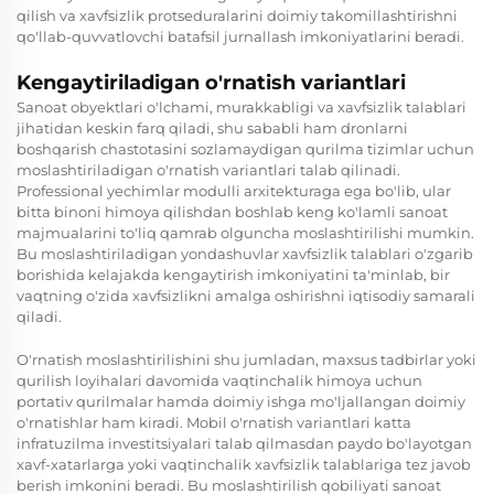
qilish va xavfsizlik protseduralarini doimiy takomillashtirishni
qo'llab-quvvatlovchi batafsil jurnallash imkoniyatlarini beradi.
Kengaytiriladigan o'rnatish variantlari
Sanoat obyektlari o'lchami, murakkabligi va xavfsizlik talablari
jihatidan keskin farq qiladi, shu sababli ham
dronlarni
boshqarish chastotasini sozlamaydigan qurilma
tizimlar uchun
moslashtiriladigan o'rnatish variantlari talab qilinadi.
Professional yechimlar modulli arxitekturaga ega bo'lib, ular
bitta binoni himoya qilishdan boshlab keng ko'lamli sanoat
majmualarini to'liq qamrab olguncha moslashtirilishi mumkin.
Bu moslashtiriladigan yondashuvlar xavfsizlik talablari o'zgarib
borishida kelajakda kengaytirish imkoniyatini ta'minlab, bir
vaqtning o'zida xavfsizlikni amalga oshirishni iqtisodiy samarali
qiladi.
O'rnatish moslashtirilishini shu jumladan, maxsus tadbirlar yoki
qurilish loyihalari davomida vaqtinchalik himoya uchun
portativ qurilmalar hamda doimiy ishga mo'ljallangan doimiy
o'rnatishlar ham kiradi. Mobil o'rnatish variantlari katta
infratuzilma investitsiyalari talab qilmasdan paydo bo'layotgan
xavf-xatarlarga yoki vaqtinchalik xavfsizlik talablariga tez javob
berish imkonini beradi. Bu moslashtirilish qobiliyati sanoat