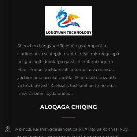
Shenzhen Longyuan Technology aeroportlar,
stadionlar va strategik muhim infrastrukturaga ega
bo'lgan aqlli dronlarga qarshi tizimlarni taqdim
etadi. Yuqori kuchlanishli antennalar va maxsus
yechimlar bilan real vaqtda RF aniqlash, kuzatish
va to'sib qo'yish. Xavfsizlik tashkilotlari tomonidan
ishonch bilan foydalaniladi.
ALOQAGA CHIQING
A binosi, Kaishangde sanoat parki, Xingxua ko'chasi 1-uy,
Pingdi tuman, Longgong tumani, Shenzhen shahri