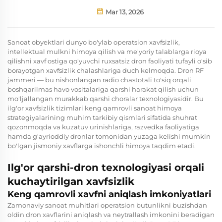
Mar 13, 2026
Sanoat obyektlari dunyo bo'ylab operatsion xavfsizlik,
intellektual mulkni himoya qilish va me'yoriy talablarga rioya
qilishni xavf ostiga qo'yuvchi ruxsatsiz dron faoliyati tufayli o'sib
borayotgan xavfsizlik chalashlariga duch kelmoqda. Dron RF
jammeri — bu nishonlangan radio chastotali to'siq orqali
boshqarilmas havo vositalariga qarshi harakat qilish uchun
mo'ljallangan murakkab qarshi choralar texnologiyasidir. Bu
ilg'or xavfsizlik tizimlari keng qamrovli sanoat himoya
strategiyalarining muhim tarkibiy qismlari sifatida shuhrat
qozonmoqda va kuzatuv urinishlariga, razvedka faoliyatiga
hamda g'ayrioddiy dronlar tomonidan yuzaga kelishi mumkin
bo'lgan jismoniy xavflarga ishonchli himoya taqdim etadi.
Ilg'or qarshi-dron texnologiyasi orqali
kuchaytirilgan xavfsizlik
Keng qamrovli xavfni aniqlash imkoniyatlari
Zamonaviy sanoat muhitlari operatsion butunlikni buzishdan
oldin dron xavflarini aniqlash va neytrallash imkonini beradigan