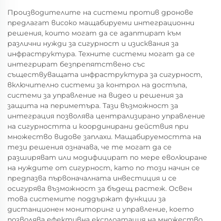
Производителите на системи против дронове
предлагат високо мащабируеми интеграционни
решения, които могат да се адаптират към
различни нужди за сигурност и изисквания за
инфраструктура. Техните системи могат да се
интегрират безпрепятствено със
съществуващата инфраструктура за сигурност,
включително системи за контрол на достъпа,
системи за управление на видео и решения за
защита на периметъра. Тази възможност за
интеграция позволява централизирано управление
на сигурността и координирани действия при
множество видове заплахи. Мащабируемостта на
тези решения означава, че те могат да се
разширяват или модифицират по мере еволюиране
на нуждите от сигурност, като по този начин се
предпазва първоначалната инвестиция и се
осигурява възможност за бъдещ растеж. Освен
това системите поддържат функции за
дистанционен мониторинг и управление, което
позволява ефективна експлоатация на множество