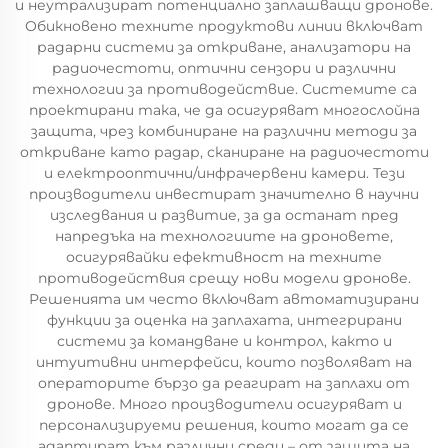
и неутрализират потенциално заплашващи дронове.
Обикновено техните продуктови линии включват
радарни системи за откриване, анализатори на
радиочестоти, оптични сензори и различни
технологии за противодействие. Системите са
проектирани така, че да осигуряват многослойна
защита, чрез комбиниране на различни методи за
откриване като радар, сканиране на радиочестоти
и електрооптични/инфрачервени камери. Тези
производители инвестират значително в научни
изследвания и развитие, за да останат пред
напредъка на технологиите на дроновете,
осигурявайки ефективност на техните
противодействия срещу нови модели дронове.
Решенията им често включват автоматизирани
функции за оценка на заплахата, интегрирани
системи за командване и контрол, както и
интуитивни интерфейси, които позволяват на
операторите бързо да реагират на заплахи от
дронове. Много производители осигуряват и
персонализируеми решения, които могат да се
адаптират към различни среди – от защита на