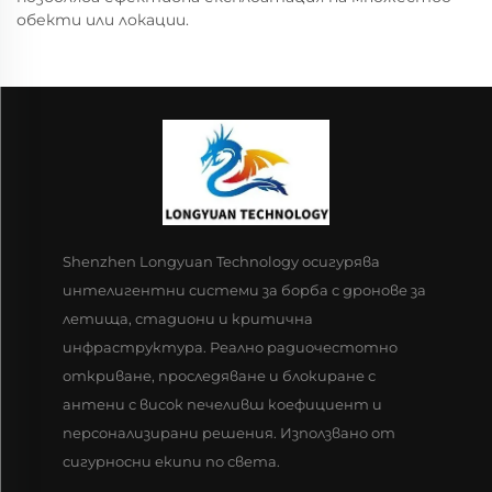
обекти или локации.
Shenzhen Longyuan Technology осигурява
интелигентни системи за борба с дронове за
летища, стадиони и критична
инфраструктура. Реално радиочестотно
откриване, проследяване и блокиране с
антени с висок печеливш коефициент и
персонализирани решения. Използвано от
сигурносни екипи по света.