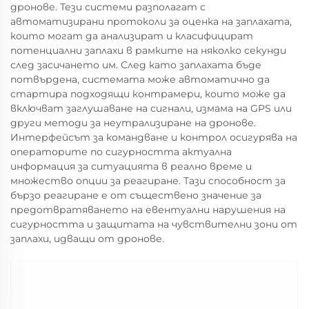
дронове. Тези системи разполагат с
автоматизирани протоколи за оценка на заплахата,
които могат да анализират и класифицират
потенциални заплахи в рамките на няколко секунди
след засичането им. След като заплахата бъде
потвърдена, системата може автоматично да
стартира подходящи контрамери, които може да
включват заглушаване на сигнали, измама на GPS или
други методи за неутрализиране на дронове.
Интерфейсът за командване и контрол осигурява на
операторите по сигурността актуална
информация за ситуацията в реално време и
множество опции за реагиране. Тази способност за
бързо реагиране е от съществено значение за
предотвратяването на евентуални нарушения на
сигурността и защитата на чувствителни зони от
заплахи, идващи от дронове.