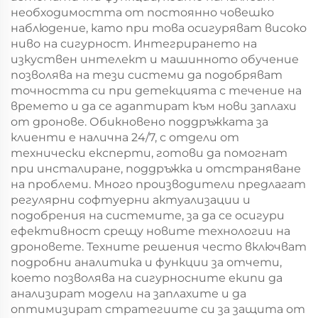
необходимостта от постоянно човешко
наблюдение, като при това осигуряват високо
ниво на сигурност. Интегрирането на
изкуствен интелект и машинното обучение
позволява на тези системи да подобряват
точността си при детекцията с течение на
времето и да се адаптират към нови заплахи
от дронове. Обикновено поддръжката за
клиенти е налична 24/7, с отдели от
технически експерти, готови да помогнат
при инсталиране, поддръжка и отстраняване
на проблеми. Много производители предлагат
регулярни софтуерни актуализации и
подобрения на системите, за да се осигури
ефективност срещу новите технологии на
дроновете. Техните решения често включват
подробни аналитика и функции за отчети,
което позволява на сигурносните екипи да
анализират модели на заплахите и да
оптимизират стратегиите си за защита от