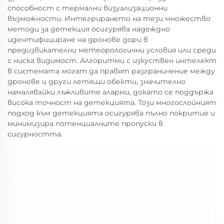
способност с термални визуализационни
възможности. Интегрирането на тези множество
методи за детекция осигурява надеждно
идентифициране на дронове дори в
предизвикателни метеорологични условия или среди
с ниска видимост. Алгоритми с изкуствен интелект
в системата могат да правят разграничение между
дронове и други летящи обекти, значително
намалявайки лъжливите аларми, докато се поддържа
висока точност на детекцията. Този многослойният
подход към детекцията осигурява пълно покритие и
минимизира потенциалните пропуски в
сигурността.