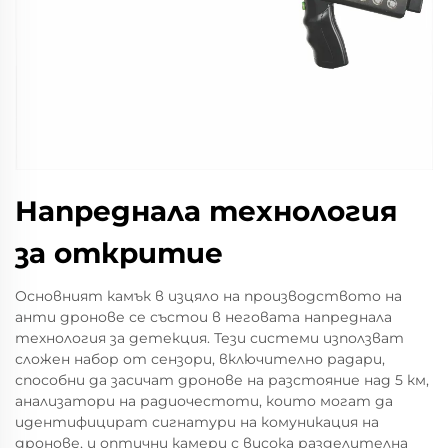
Напреднала технология
за откритие
Основният камък в изцяло на производството на
анти дронове се състои в неговата напреднала
технология за детекция. Тези системи използват
сложен набор от сензори, включително радари,
способни да засичат дронове на разстояние над 5 км,
анализатори на радиочестоти, които могат да
идентифицират сигнатури на комуникация на
дронове, и оптични камери с висока разделителна