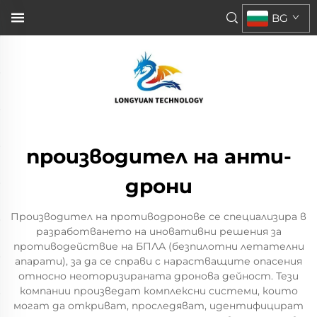
BG
производител на анти-
дрони
Производител на противодронове се специализира в
разработването на иновативни решения за
противодействие на БПЛА (безпилотни летателни
апарати), за да се справи с нарастващите опасения
относно неоторизираната дронова дейност. Тези
компании произведат комплексни системи, които
могат да откриват, проследяват, идентифицират