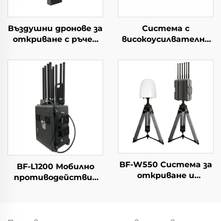
Въздушни дронове за
Система с
откриване с ръчен
високоусилвателна
периметър Решения
антена за дълги
за защита от
разстояния,
дронове
насочено откриване,
Портативен
противодействие
детектор на
на БПЛА, радио-
сигнали с голям
дестабилизатор RF,
обхват за FPV
ефективно
честотно
екраниране на
сигнали от БПЛА
BF-W550 Система за
BF-L1200 Мобилно
откриване и
противодействие
противодействие
срещу дронове
на дронове