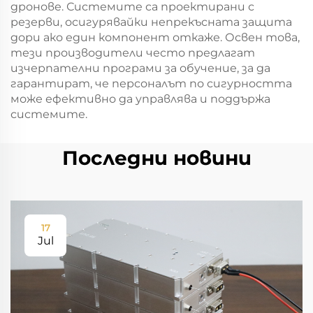
дронове. Системите са проектирани с
резерви, осигурявайки непрекъсната защита
дори ако един компонент откаже. Освен това,
тези производители често предлагат
изчерпателни програми за обучение, за да
гарантират, че персоналът по сигурността
може ефективно да управлява и поддържа
системите.
Последни новини
17
Jul