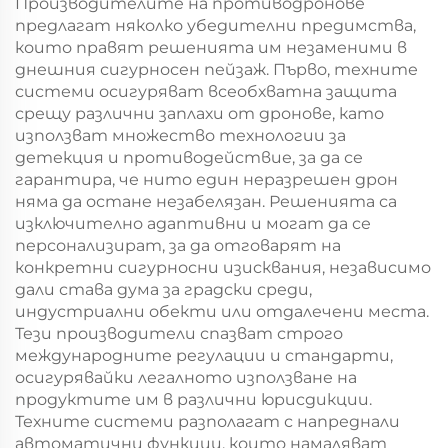
Производителите на противодронове
предлагат няколко убедителни предимства,
които правят решенията им незаменими в
днешния сигурносен пейзаж. Първо, техните
системи осигуряват всеобхватна защита
срещу различни заплахи от дронове, като
използват множество технологии за
детекция и противодействие, за да се
гарантира, че нито един неразрешен дрон
няма да остане незабелязан. Решенията са
изключително адаптивни и могат да се
персонализират, за да отговарят на
конкретни сигурносни изисквания, независимо
дали става дума за градски среди,
индустриални обекти или отдалечени места.
Тези производители спазват строго
международните регулации и стандарти,
осигурявайки легалното използване на
продуктите им в различни юрисдикции.
Техните системи разполагат с напреднали
автоматични функции, които намаляват