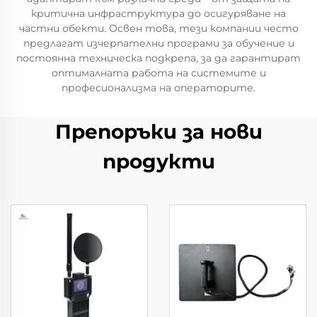
критична инфраструктура до осигуряване на
частни обекти. Освен това, тези компании често
предлагат изчерпателни програми за обучение и
постоянна техническа подкрепа, за да гарантират
оптималната работа на системите и
професионализма на операторите.
Препоръки за нови
продукти