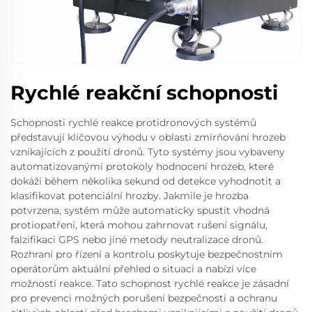
Rychlé reakční schopnosti
Schopnosti rychlé reakce protidronových systémů
představují klíčovou výhodu v oblasti zmírňování hrozeb
vznikajících z použití dronů. Tyto systémy jsou vybaveny
automatizovanými protokoly hodnocení hrozeb, které
dokáží během několika sekund od detekce vyhodnotit a
klasifikovat potenciální hrozby. Jakmile je hrozba
potvrzena, systém může automaticky spustit vhodná
protiopatření, která mohou zahrnovat rušení signálu,
falzifikaci GPS nebo jiné metody neutralizace dronů.
Rozhraní pro řízení a kontrolu poskytuje bezpečnostním
operátorům aktuální přehled o situaci a nabízí více
možností reakce. Tato schopnost rychlé reakce je zásadní
pro prevenci možných porušení bezpečnosti a ochranu