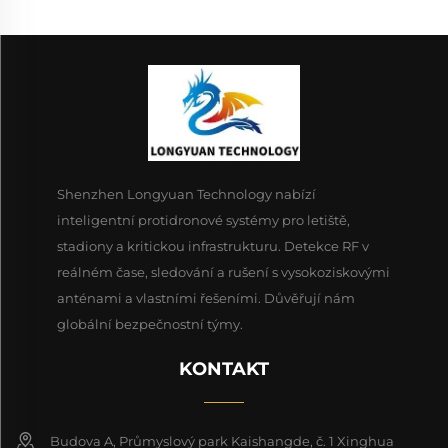
Shenzhen Longyuan Technology nabízí
inteligentní protidronové systémy pro letiště,
stadiony a kritickou infrastrukturu. Detekce RF v
reálném čase, sledování a rušení s vysokoziskovými
anténami a vlastními řešeními. Důvěřují nám
globální bezpečnostní týmy.
KONTAKT
Budova A, Průmyslový park Kaishangde, č. 1 Xinghua