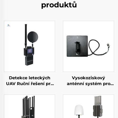
produktů
Detekce leteckých
Vysokoziskový
UAV Ruční řešení pro
anténní systém pro
ochranu perimetru
detekci dlouhého
proti dronům
dosahu v určitém
Přenosný detektor
směru, rušič signálů
signálu s dlouhým
UAV, účinná
dosahem pro FPV
frekvenční ochrana