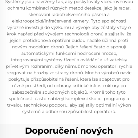
Systémy jsou navrženy tak, aby poskytovaly víceúrovňovou
ochranu kombinací různých metod detekce, jako je radar,
skenování radiofrekvenčního pásma a
elektrooptické/infračervené kamery. Tyto společnosti
výrazně investují do výzkumu a vývoje, aby zůstaly vždy o
krok napřed před vývojem technologií dronů a zajistily, že
jejich protidronová opatření budou nadále účinná proti
novým modelům dronů. Jejich řešení často disponují
automatickými funkcemi hodnocení hrozeb,
integrovanými systémy řízení a ovládání a uživatelsky
přívětivým rozhraním, díky němuž mohou operátoři rychle
reagovat na hrozby ze strany dronů. Mnoho výrobců navíc
poskytuje přizpůsobitelná řešení, která lze adaptovat pro
různé prostředí, od ochrany kritické infrastruktury po
zabezpečnění soukromých objektů. Kromě toho tyto
společnosti často nabízejí komplexní školicí programy a
trvalou technickou podporu, aby zajistily optimální výkon
systémů a odbornou způsobilost operátorů.
Doporučení nových