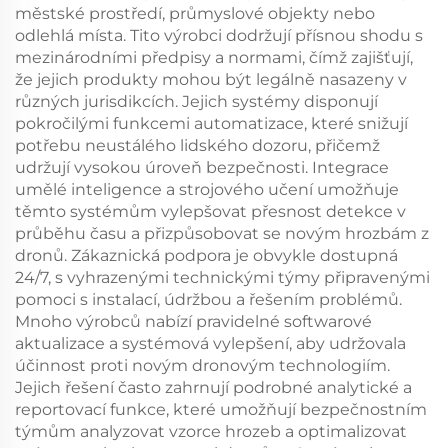
městské prostředí, průmyslové objekty nebo
odlehlá místa. Tito výrobci dodržují přísnou shodu s
mezinárodními předpisy a normami, čímž zajišťují,
že jejich produkty mohou být legálně nasazeny v
různých jurisdikcích. Jejich systémy disponují
pokročilými funkcemi automatizace, které snižují
potřebu neustálého lidského dozoru, přičemž
udržují vysokou úroveň bezpečnosti. Integrace
umělé inteligence a strojového učení umožňuje
těmto systémům vylepšovat přesnost detekce v
průběhu času a přizpůsobovat se novým hrozbám z
dronů. Zákaznická podpora je obvykle dostupná
24/7, s vyhrazenými technickými týmy připravenými
pomoci s instalací, údržbou a řešením problémů.
Mnoho výrobců nabízí pravidelné softwarové
aktualizace a systémová vylepšení, aby udržovala
účinnost proti novým dronovým technologiím.
Jejich řešení často zahrnují podrobné analytické a
reportovací funkce, které umožňují bezpečnostním
týmům analyzovat vzorce hrozeb a optimalizovat