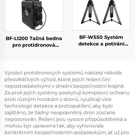
proti signálům dronů
BF-W550 Systém
BF-L1200 Tažná bedna
detekce a potírání
pro protidronová
dronů
opatření
Výrobci protidronových systémů nabízejí několik
přesvědčivých výhod, které jejich řešení činí
nepostradatelnými v dnešní bezpečnostní krajině.
Za prvé jejich systémy poskytují komplexní ochranu
proti různým hrozbám z dronů, využívají více
technologií detekce a protiopatření, aby bylo
zajištěno, že žádný neoprávněný dron zůstane
nepozorován. Řešení jsou vysoce přizpůsobitelná a
mohou být upravena tak, aby vyhovovala
konkrétním bezpečnostním požadavkům, ať už pro