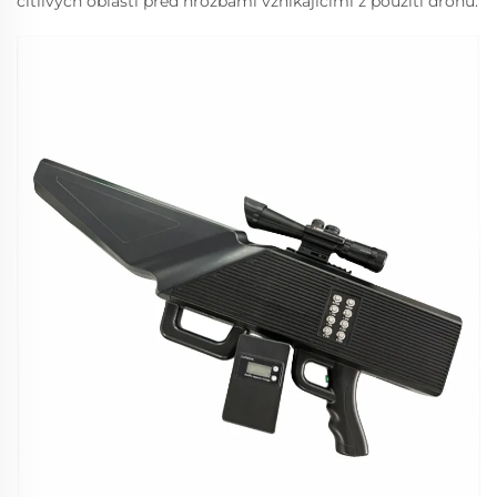
citlivých oblastí před hrozbami vznikajícími z použití dronů.