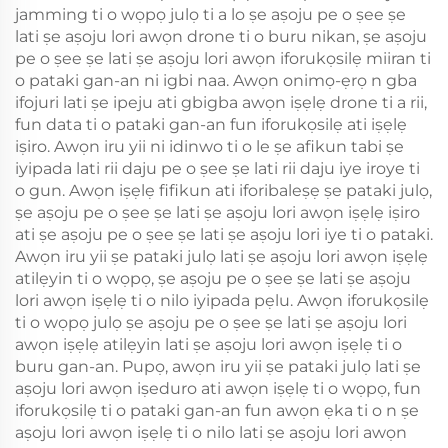
jamming ti o wọpọ julọ ti a lo ṣe aṣoju pe o ṣee ṣe
lati ṣe aṣoju lori awọn drone ti o buru nikan, ṣe aṣoju
pe o ṣee ṣe lati ṣe aṣoju lori awọn iforukọsilẹ miiran ti
o pataki gan-an ni igbi naa. Awọn onimọ-ẹrọ n gba
ifojuri lati ṣe ipeju ati gbigba awọn iṣẹlẹ drone ti a rii,
fun data ti o pataki gan-an fun iforukọsilẹ ati iṣẹlẹ
iṣiro. Awọn iru yii ni idinwo ti o le ṣe afikun tabi ṣe
iyipada lati rii daju pe o ṣee ṣe lati rii daju iye iroye ti
o gun. Awọn iṣẹlẹ fifikun ati iforibaleṣẹ ṣe pataki julọ,
ṣe aṣoju pe o ṣee ṣe lati ṣe aṣoju lori awọn iṣẹlẹ iṣiro
ati ṣe aṣoju pe o ṣee ṣe lati ṣe aṣoju lori iye ti o pataki.
Awọn iru yii ṣe pataki julọ lati ṣe aṣoju lori awọn iṣẹlẹ
atilẹyin ti o wọpọ, ṣe aṣoju pe o ṣee ṣe lati ṣe aṣoju
lori awọn iṣẹlẹ ti o nilo iyipada pẹlu. Awọn iforukọsilẹ
ti o wọpọ julọ ṣe aṣoju pe o ṣee ṣe lati ṣe aṣoju lori
awọn iṣẹlẹ atilẹyin lati ṣe aṣoju lori awọn iṣẹlẹ ti o
buru gan-an. Pupọ, awọn iru yii ṣe pataki julọ lati ṣe
aṣoju lori awọn iṣeduro ati awọn iṣẹlẹ ti o wọpọ, fun
iforukọsilẹ ti o pataki gan-an fun awọn ẹka ti o n ṣe
aṣoju lori awọn iṣẹlẹ ti o nilo lati ṣe aṣoju lori awọn