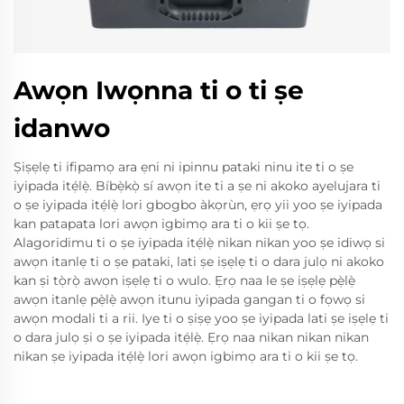
Awọn Iwọnna ti o ti ṣe
idanwo
Ṣiṣẹlẹ ti ifipamọ ara ẹni ni ipinnu pataki ninu ite ti o ṣe
iyipada itẹ́lẹ̀. Bíbẹ̀kọ̀ sí awọn ite ti a ṣe ni akoko ayelujara ti
o ṣe iyipada itẹ́lẹ̀ lori gbogbo àkọrùn, ẹrọ yii yoo ṣe iyipada
kan patapata lori awọn igbimọ ara ti o kii ṣe tọ.
Alagoridimu ti o ṣe iyipada itẹ́lẹ̀ nikan nikan yoo ṣe idiwọ si
awọn itanlẹ ti o ṣe pataki, lati ṣe iṣẹlẹ ti o dara julọ ni akoko
kan ṣi tọ̀rọ̀ awọn iṣẹlẹ ti o wulo. Ẹrọ naa le ṣe iṣẹlẹ pẹ̀lẹ̀
awọn itanlẹ pẹ̀lẹ̀ awọn itunu iyipada gangan ti o fọwọ si
awọn modali ti a rii. Iye ti o ṣiṣẹ yoo ṣe iyipada lati ṣe iṣẹlẹ ti
o dara julọ ṣi o ṣe iyipada itẹ́lẹ̀. Ẹrọ naa nikan nikan nikan
nikan ṣe iyipada itẹ́lẹ̀ lori awọn igbimọ ara ti o kii ṣe tọ.