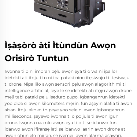
Ìṣàṣòrò àti Ìtùndùn Awọn
Orisìrò Tuntun
Iwọnna ti o ni imọran pẹlu awọn ẹya ti o wa ni ipa lori
idetekti ati itọju ti o ni ipa pataki ninu itẹsiwaju ti itẹsiwaju
ti drone. Nipa lilo awọn sensori pẹlu awọn alagorithimi ti
intelligence artificial, leye le ṣe idetekti ati itọju awọn drone
meji tabi pataki pẹlu iṣeduro pupọ. Igbanganrun idetekti
yoo dide si awọn kilometers mẹrin, fun aṣẹyin alafia ti awọn
aisan. Itọju akoko to peye yoo ṣẹlẹ ni awọn igbanganrun
milliseconds, ṣayẹwo iwọnna ti o pọ julẹ ti awọn igun
drone. Iwọnna naa nlo awọn ẹya ti o ti ṣe idanwo fun
idanwo awọn ifiranṣẹ lati ṣe idanwo laarin awọn drone ati
awọn ohun elo miiran, ṣe iyemeji awọn alarma aṣawari.