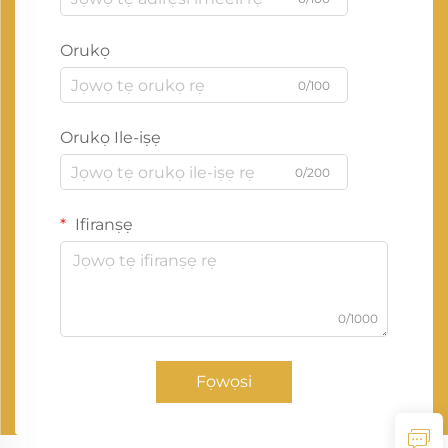
Orukọ
0/100
Orukọ Ile-iṣẹ
0/200
Ifiranṣẹ
0/1000
Fọwọsi