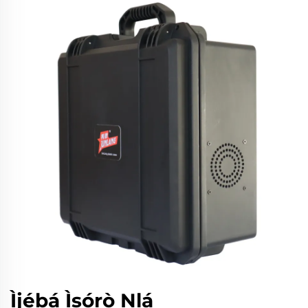
Ìjẹ́bá Ìsọ́rọ̀ Nlá