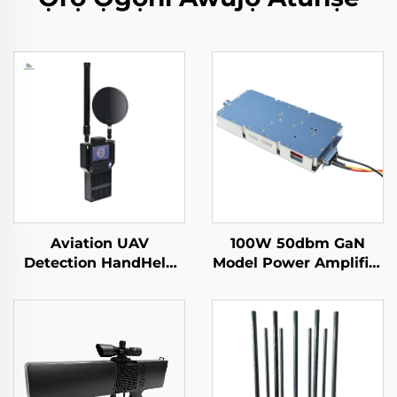
Aviation UAV
100W 50dbm GaN
Detection HandHeld
Model Power Amplifier
Perimeter Security
fun Drones System
Solutions Against
Counter Drone Module
Drones Portable Long
5.2/5.8G Sufficient RF
Range Signal Detector
Shields 5.2/5.8G 100W
For FPV
50dbm