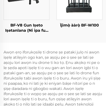
BF-V8 Gun Iṣeto
Ìjìmọ̀ ààrọ̀ BF-W100
Iṣetanlana (Ni ipa fun
Idanimọ̀)
Awọn ẹrọ iforukọsilẹ ti drone ṣe pataki julọ ni awọn
iṣẹlẹ atilẹyin ogo kan, ṣe aṣoju pe o ṣee ṣe lati ṣe
aṣoju lori awọn iru drone ti ko tọ. Ẹnu akọkọ ni pe o
le ṣẹda apoti iṣẹlẹ ti o wu gan-an lori awọn igbi ti o
pataki gan-an, ṣe aṣoju pe o ṣee ṣe lati lo drone fun
iforukọsilẹ tabi awọn iṣẹlẹ ti o buru. Awọn iru yii ṣiṣẹ
ni paapaa, ko ni lati jẹ ki eniyan báṣe nítorí pe o n
ṣiṣẹ daradara ni gbogbo wakati. Awọn iṣẹlẹ
iforukọsilẹ ti o wọpọ ṣe aṣoju pe o ṣee ṣe lati ṣe aṣoju
lori awọn iṣẹlẹ ti o buru, fun ọṣiṣẹ atilẹyin awọn
akoko ti o nilo lati ṣe idaabi pẹlu. Awọn teknoloji