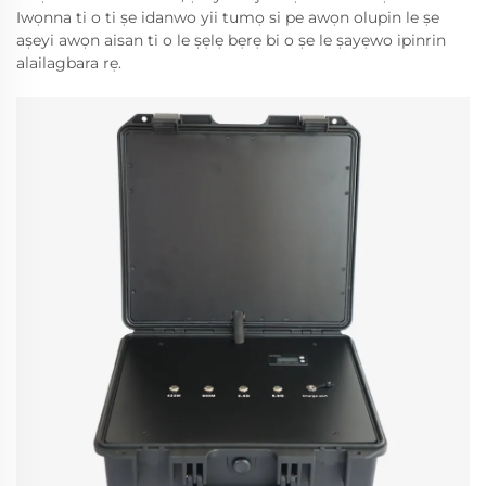
Iwọnna ti o ti ṣe idanwo yii tumọ si pe awọn olupin le ṣe
aṣeyi awọn aisan ti o le ṣẹlẹ bẹrẹ bi o ṣe le ṣayẹwo ipinrin
alailagbara rẹ.