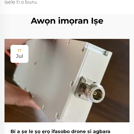
iṣẹlẹ ti o buru.
Awọn imọran Iṣe
17
Jul
Bí a ṣe le ṣọ ẹrọ ifasobo drone si agbara