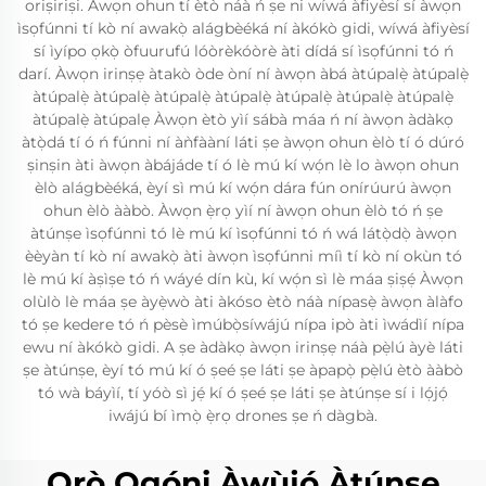
oriṣiriṣi. Àwọn ohun tí ètò náà ń ṣe ni wíwá àfiyèsí sí àwọn
ìsọfúnni tí kò ní awakọ̀ alágbèéká ní àkókò gidi, wíwá àfiyèsí
sí ìyípo ọkọ̀ òfuurufú lóòrèkóòrè àti dídá sí ìsọfúnni tó ń
darí. Àwọn irinṣẹ àtakò òde òní ní àwọn àbá àtúpalẹ̀ àtúpalẹ̀
àtúpalẹ̀ àtúpalẹ̀ àtúpalẹ̀ àtúpalẹ̀ àtúpalẹ̀ àtúpalẹ̀ àtúpalẹ̀
àtúpalẹ̀ àtúpalẹ Àwọn ètò yìí sábà máa ń ní àwọn àdàkọ
àtọ̀dá tí ó ń fúnni ní àǹfààní láti ṣe àwọn ohun èlò tí ó dúró
ṣinṣin àti àwọn àbájáde tí ó lè mú kí wọ́n lè lo àwọn ohun
èlò alágbèéká, èyí sì mú kí wọ́n dára fún onírúurú àwọn
ohun èlò ààbò. Àwọn ẹ̀rọ yìí ní àwọn ohun èlò tó ń ṣe
àtúnṣe ìsọfúnni tó lè mú kí ìsọfúnni tó ń wá látọ̀dọ̀ àwọn
èèyàn tí kò ní awakọ̀ àti àwọn ìsọfúnni míì tí kò ní okùn tó
lè mú kí àṣìṣe tó ń wáyé dín kù, kí wọ́n sì lè máa ṣiṣẹ́ Àwọn
olùlò lè máa ṣe àyẹ̀wò àti àkóso ètò náà nípasẹ̀ àwọn àlàfo
tó ṣe kedere tó ń pèsè ìmúbọ̀síwájú nípa ipò àti ìwádìí nípa
ewu ní àkókò gidi. A ṣe àdàkọ àwọn irinṣẹ náà pẹ̀lú àyè láti
ṣe àtúnṣe, èyí tó mú kí ó ṣeé ṣe láti ṣe àpapọ̀ pẹ̀lú ètò ààbò
tó wà báyìí, tí yóò sì jẹ́ kí ó ṣeé ṣe láti ṣe àtúnṣe sí i lọ́jọ́
iwájú bí ìmọ̀ ẹ̀rọ drones ṣe ń dàgbà.
Ọrọ̀ Ọgọ́ni Àwùjọ́ Àtúnṣe