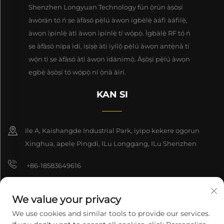
Shenzhen Longyuan Technology fún ọ̀rùn àṣòṣí
àwòrán tó ń ṣe àfàsó pẹ̀lú àwọn igbèlẹ̀ àáfì àáfìlẹ̀,
àwọn ìpínlẹ̀ àtì àwọn ìpínlẹ̀ tí wọ́pọ̀. Ìgbàlẹ̀ RF tó ń
ṣe àfàsó nípa ìdí, ìṣíṣẹ̀ àti ìyílọ̀ pẹ̀lú àwọn antẹ̀nà tí
wọ́n ti ṣe àfàsó àti àwọn ìdánimọ̀. Àṣòṣí pẹ̀lú àwọn
ẹgbẹ̀ àṣòṣí tó wọ́pọ̀ ní ọ̀nà àìrí.
KAN SI
Ile A, Kaishangde Industrial Park, iyipo kekere ọgọrun
Xinghua, apelẹ Pingdi, ILu Longgang, ILu Shenzhen
+86-18583649616
[email protected]
We value your privacy
8618165761396
We use cookies and similar tools to provide our services.