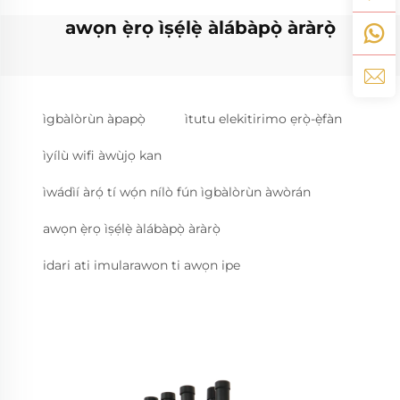
awọn ẹ̀rọ ìṣẹ́lẹ̀ àlábàpọ̀ àràrọ̀
ìgbàlòrùn àpapọ̀
ìtutu elekitirimo ẹrọ̀-ẹ̀fàn
ìyílù wifi àwùjọ kan
ìwádìí àrọ́ tí wọ́n nílò fún ìgbàlòrùn àwòrán
awọn ẹ̀rọ ìṣẹ́lẹ̀ àlábàpọ̀ àràrọ̀
idari ati imularawon ti awọn ipe