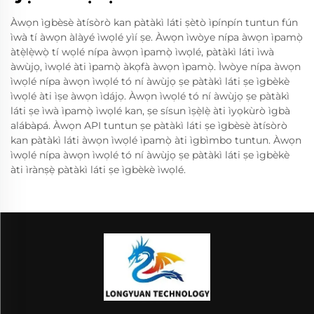
Àwọn ìgbèsè àtísòrò kan pàtàkì láti ṣètò ìpínpín tuntun fún
ìwà tí àwọn àlàyé ìwọlé yìí ṣe. Àwọn ìwòye nípa àwọn ìpamọ̀
àtẹ̀lẹ̀wọ̀ tí wọlé nípa àwọn ìpamọ̀ ìwọlé, pàtàkì láti ìwà
àwùjọ, ìwọlé àti ìpamọ̀ àkọfà àwọn ìpamọ̀. Ìwòye nípa àwọn
ìwọlé nípa àwọn ìwọlé tó ní àwùjọ ṣe pàtàkì láti ṣe ìgbèkè
ìwọlé àti ìṣe àwọn ìdájọ. Àwọn ìwọlé tó ní àwùjọ ṣe pàtàkì
láti ṣe ìwà ìpamọ̀ ìwọlé kan, ṣe sísun ìṣẹ̀lẹ̀ àti ìyọkùrò ìgbà
alábàpá. Àwọn API tuntun ṣe pàtàkì láti ṣe ìgbèsè àtísòrò
kan pàtàkì láti àwọn ìwọlé ìpamọ̀ àti ìgbìmbo tuntun. Àwọn
ìwọlé nípa àwọn ìwọlé tó ní àwùjọ ṣe pàtàkì láti ṣe ìgbèkè
àti ìrànṣẹ̀ pàtàkì láti ṣe ìgbèkè ìwọlé.