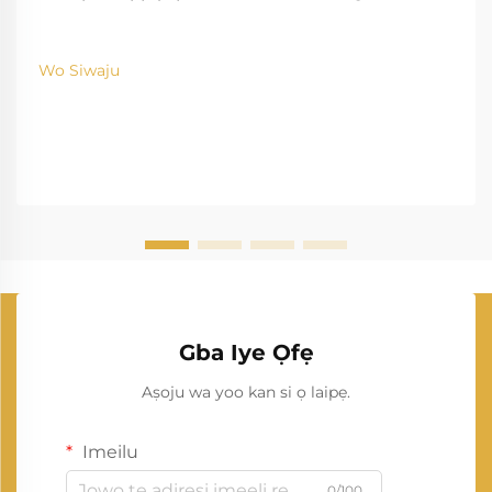
Wo Siwaju
Gba Iye Ọfẹ
Aṣoju wa yoo kan si ọ laipẹ.
Imeilu
0/100