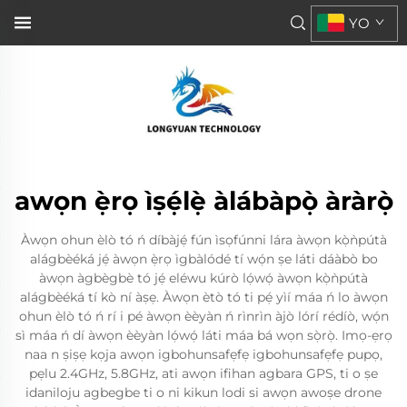
YO
awọn ẹ̀rọ ìṣẹ́lẹ̀ àlábàpọ̀ àràrọ̀
Àwọn ohun èlò tó ń díbàjẹ́ fún ìsọfúnni lára àwọn kọ̀ǹpútà
alágbèéká jẹ́ àwọn ẹ̀rọ ìgbàlódé tí wọ́n ṣe láti dáàbò bo
àwọn àgbègbè tó jẹ́ eléwu kúrò lọ́wọ́ àwọn kọ̀ǹpútà
alágbèéká tí kò ní àṣẹ. Àwọn ètò tó ti pẹ́ yìí máa ń lo àwọn
ohun èlò tó ń rí i pé àwọn èèyàn ń rìnrìn àjò lórí rédíò, wọ́n
sì máa ń dí àwọn èèyàn lọ́wọ́ láti máa bá wọn sọ̀rọ̀. Imọ-ẹrọ
naa n ṣiṣẹ kọja awọn igbohunsafẹfẹ igbohunsafẹfẹ pupọ,
pẹlu 2.4GHz, 5.8GHz, ati awọn ifihan agbara GPS, ti o ṣe
idaniloju agbegbe ti o ni kikun lodi si awọn awoṣe drone