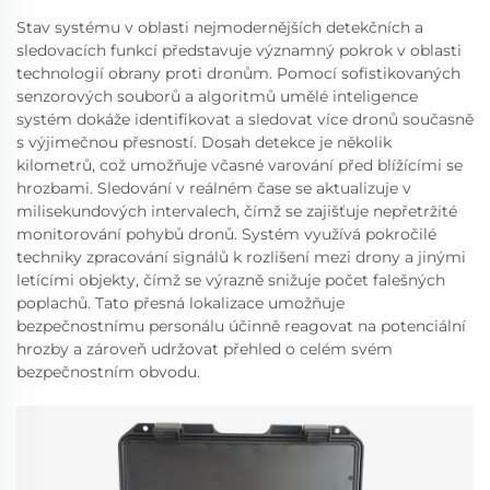
Stav systému v oblasti nejmodernějších detekčních a
sledovacích funkcí představuje významný pokrok v oblasti
technologií obrany proti dronům. Pomocí sofistikovaných
senzorových souborů a algoritmů umělé inteligence
systém dokáže identifikovat a sledovat více dronů současně
s výjimečnou přesností. Dosah detekce je několik
kilometrů, což umožňuje včasné varování před blížícími se
hrozbami. Sledování v reálném čase se aktualizuje v
milisekundových intervalech, čímž se zajišťuje nepřetržité
monitorování pohybů dronů. Systém využívá pokročilé
techniky zpracování signálů k rozlišení mezi drony a jinými
letícími objekty, čímž se výrazně snižuje počet falešných
poplachů. Tato přesná lokalizace umožňuje
bezpečnostnímu personálu účinně reagovat na potenciální
hrozby a zároveň udržovat přehled o celém svém
bezpečnostním obvodu.