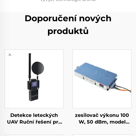
Doporučení nových
produktů
Detekce leteckých
zesilovač výkonu 100
UAV Ruční řešení pro
W, 50 dBm, model
ochranu perimetru
GaN, pro systémy proti
proti dronům
dronům, modul pro