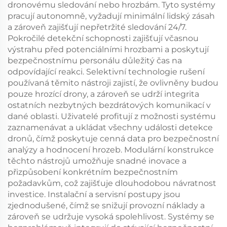
dronovému sledování nebo hrozbám. Tyto systémy
pracují autonomně, vyžadují minimální lidský zásah
a zároveň zajišťují nepřetržité sledování 24/7.
Pokročilé detekční schopnosti zajišťují včasnou
výstrahu před potenciálními hrozbami a poskytují
bezpečnostnímu personálu důležitý čas na
odpovídající reakci. Selektivní technologie rušení
používaná těmito nástroji zajistí, že ovlivněny budou
pouze hrozící drony, a zároveň se udrží integrita
ostatních nezbytných bezdrátových komunikací v
dané oblasti. Uživatelé profitují z možnosti systému
zaznamenávat a ukládat všechny události detekce
dronů, čímž poskytuje cenná data pro bezpečnostní
analýzy a hodnocení hrozeb. Modulární konstrukce
těchto nástrojů umožňuje snadné inovace a
přizpůsobení konkrétním bezpečnostním
požadavkům, což zajišťuje dlouhodobou návratnost
investice. Instalační a servisní postupy jsou
zjednodušené, čímž se snižují provozní náklady a
zároveň se udržuje vysoká spolehlivost. Systémy se