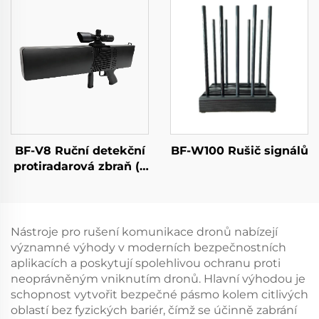
Přenosný detektor
potlačování dronů,
signálu s dlouhým
pásmo 5,2/5,8 GHz,
dosahem pro FPV
dostatečné stínění RF,
5,2/5,8 GHz, 100 W, 50
dBm
BF-V8 Ruční detekční
BF-W100 Rušič signálů
protiradarová zbraň (s
funkcí určování
směru)
Nástroje pro rušení komunikace dronů nabízejí
významné výhody v moderních bezpečnostních
aplikacích a poskytují spolehlivou ochranu proti
neoprávněným vniknutím dronů. Hlavní výhodou je
schopnost vytvořit bezpečné pásmo kolem citlivých
oblastí bez fyzických bariér, čímž se účinně zabrání