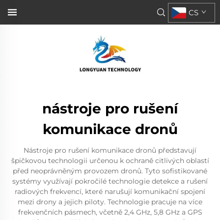
CS
nástroje pro rušení
komunikace dronů
Nástroje pro rušení komunikace dronů představují
špičkovou technologii určenou k ochraně citlivých oblastí
před neoprávněným provozem dronů. Tyto sofistikované
systémy využívají pokročilé technologie detekce a rušení
radiových frekvencí, které narušují komunikační spojení
mezi drony a jejich piloty. Technologie pracuje na více
frekvenčních pásmech, včetně 2,4 GHz, 5,8 GHz a GPS