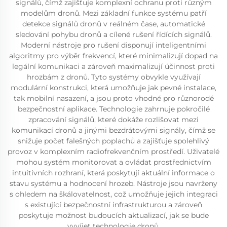
signálů, čímž zajišťuje komplexní ochranu proti různým
modelům dronů. Mezi základní funkce systému patří
detekce signálů dronů v reálném čase, automatické
sledování pohybu dronů a cílené rušení řídících signálů.
Moderní nástroje pro rušení disponují inteligentními
algoritmy pro výběr frekvencí, které minimalizují dopad na
legální komunikaci a zároveň maximalizují účinnost proti
hrozbám z dronů. Tyto systémy obvykle využívají
modulární konstrukci, která umožňuje jak pevné instalace,
tak mobilní nasazení, a jsou proto vhodné pro různorodé
bezpečnostní aplikace. Technologie zahrnuje pokročilé
zpracování signálů, které dokáže rozlišovat mezi
komunikací dronů a jinými bezdrátovými signály, čímž se
snižuje počet falešných poplachů a zajišťuje spolehlivý
provoz v komplexním radiofrekvenčním prostředí. Uživatelé
mohou systém monitorovat a ovládat prostřednictvím
intuitivních rozhraní, která poskytují aktuální informace o
stavu systému a hodnocení hrozeb. Nástroje jsou navrženy
s ohledem na škálovatelnost, což umožňuje jejich integraci
s existující bezpečnostní infrastrukturou a zároveň
poskytuje možnost budoucích aktualizací, jak se bude
vyvíjet technologie dronů.