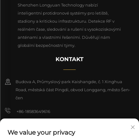
Shenzhen Longyuan Technology nabízí
inteligentní protidronové systémy pro letiště,
stadiony a kritickou infrastrukturu. Detekce RF v
reálném čase, sledování a rušení s vysokoziskovými
anténami a vlastními řešeními. Důvěřují nám
globální bezpečnostní týmy.
KONTAKT
Budova A, Průmyslový park Kaishangde, č. 1 Xinghua
Road, městská část Pingdi, obvod Longgang, město Šen-
čen
+86-18583649616
[email protected]
We value your privacy
8618165761396