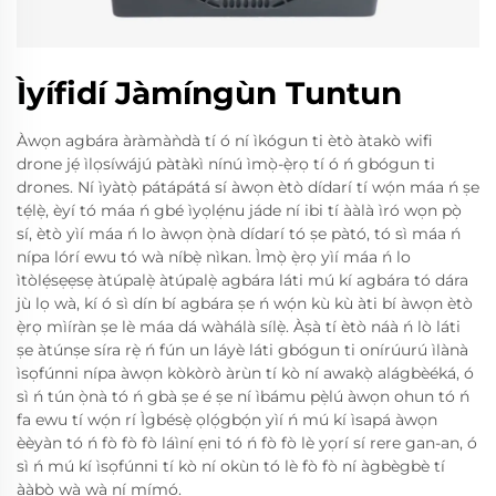
Ìyífidí Jàmíngùn Tuntun
Àwọn agbára àràmàǹdà tí ó ní ìkógun ti ètò àtakò wifi
drone jẹ́ ìlọsíwájú pàtàkì nínú ìmọ̀-ẹ̀rọ tí ó ń gbógun ti
drones. Ní ìyàtọ̀ pátápátá sí àwọn ètò dídarí tí wọ́n máa ń ṣe
tẹ́lẹ̀, èyí tó máa ń gbé ìyọlẹ́nu jáde ní ibi tí ààlà ìró wọn pọ̀
sí, ètò yìí máa ń lo àwọn ọ̀nà dídarí tó ṣe pàtó, tó sì máa ń
nípa lórí ewu tó wà níbẹ̀ nìkan. Ìmọ̀ ẹ̀rọ yìí máa ń lo
ìtòlẹ́sẹẹsẹ àtúpalẹ̀ àtúpalẹ̀ agbára láti mú kí agbára tó dára
jù lọ wà, kí ó sì dín bí agbára ṣe ń wọ́n kù kù àti bí àwọn ètò
ẹ̀rọ mìíràn ṣe lè máa dá wàhálà sílẹ̀. Àṣà tí ètò náà ń lò láti
ṣe àtúnṣe síra rẹ̀ ń fún un láyè láti gbógun ti onírúurú ìlànà
ìsọfúnni nípa àwọn kòkòrò àrùn tí kò ní awakọ̀ alágbèéká, ó
sì ń tún ọ̀nà tó ń gbà ṣe é ṣe ní ìbámu pẹ̀lú àwọn ohun tó ń
fa ewu tí wọ́n rí Ìgbésẹ̀ ọlọ́gbọ́n yìí ń mú kí ìsapá àwọn
èèyàn tó ń fò fò fò láìní ẹni tó ń fò fò lè yọrí sí rere gan-an, ó
sì ń mú kí ìsọfúnni tí kò ní okùn tó lè fò fò ní àgbègbè tí
ààbò wà wà ní mímọ́.