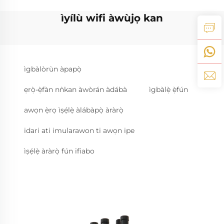
ìyílù wifi àwùjọ kan
ìgbàlòrùn àpapọ̀
ẹrọ̀-ẹ̀fàn nǹkan àwòrán àdábà
ìgbàlẹ̀ ẹ̀fún
awọn ẹ̀rọ ìṣẹ́lẹ̀ àlábàpọ̀ àràrọ̀
idari ati imularawon ti awọn ipe
ìṣẹ́lẹ̀ àràrọ̀ fún ifiabo