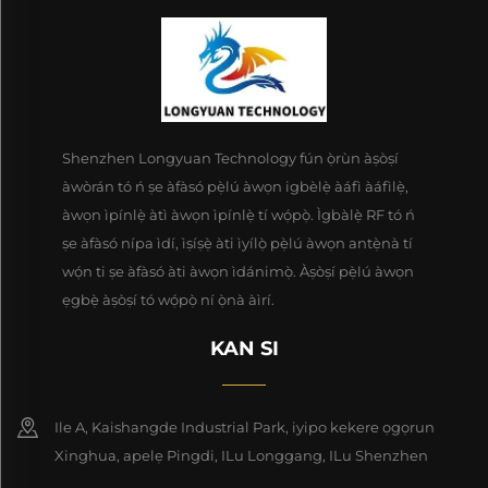
Shenzhen Longyuan Technology fún ọ̀rùn àṣòṣí
àwòrán tó ń ṣe àfàsó pẹ̀lú àwọn igbèlẹ̀ àáfì àáfìlẹ̀,
àwọn ìpínlẹ̀ àtì àwọn ìpínlẹ̀ tí wọ́pọ̀. Ìgbàlẹ̀ RF tó ń
ṣe àfàsó nípa ìdí, ìṣíṣẹ̀ àti ìyílọ̀ pẹ̀lú àwọn antẹ̀nà tí
wọ́n ti ṣe àfàsó àti àwọn ìdánimọ̀. Àṣòṣí pẹ̀lú àwọn
ẹgbẹ̀ àṣòṣí tó wọ́pọ̀ ní ọ̀nà àìrí.
KAN SI
Ile A, Kaishangde Industrial Park, iyipo kekere ọgọrun
Xinghua, apelẹ Pingdi, ILu Longgang, ILu Shenzhen