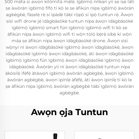
500 méta si awọn kílómítà mẹ́lẹ̀. Ìgbìmọ̀ nǹkan yìí ṣe iṣẹ látì
ṣe àwòrán ìgbìmọ̀ fífọ́ tí kó le ṣe àfikún nípa ìgbìmọ̀ àwòrán
agbègbè, fàṣelẹ̀ rẹ̀ sí ìpàdé tàbí rọ̀pọ̀ sí ìpọ̀ tuntun rẹ̀. Àwọn
sísì wífì drone jẹ́ ìdàgbàsòkè tuntun nípa àwọn ìdàgbàsòkè
ìgbìmọ̀ ìgbìmọ̀ smart fún ìgbìmọ̀ ìgbìmọ̀ wifi tí kò ṣe
àfikún nípa àwọn ìgbìmọ̀ wifi tí wọ̀n tọ̀lọ́ bẹ̀rẹ̀ síbẹ̀ kí wọ̀n
máa ṣe àfikún nípa àwọn ìdàgbàsòkè drone. Àwọn sísì
wọ̀nyí ní àwọn ìdàgbàsòkè ìgbìmọ̀ àwọn ìdàgbàsòkè, àwọn
ìdàgbàsòkè ìgbìmọ̀ àwọn ìdàgbàsòkè, àti àwọn ìdàgbàsòkè
ìgbìmọ̀ ìgbìmọ̀ fún ìgbìmọ̀ àwọn ìdàgbàsòkè ìgbìmọ̀ àwọn
ìdàgbàsòkè. Àwòrán yìí ní àwọn ìdàgbàsòkè tuntun nípa
àkòsílẹ̀ ìfẹ́fẹ́ àtàwọn ìgbìmọ̀ àwòrán agbègbè, àwọn ìgbìmọ̀
àwòrán agbègbè, àwọn ìpínlẹ̀ àfẹ́fẹ́, àti àwọn ìpínlẹ̀ tí kò le
ṣe àfikún nípa ìgbìmọ̀ àwòrán agbègbè tàbí ìgbìmọ̀ àwòrán
agbègbè.
Awọn ọja Tuntun