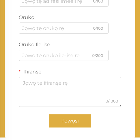
0/100
Orukọ
0/100
Orukọ Ile-iṣẹ
0/200
Ifiranṣẹ
0/1000
Fọwọsi