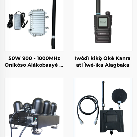
50W 900 - 1000MHz
Ìwòdì kikọ̀ Òkè Kanra
Oníkóso Alákobaayé Tí
ati Ìwé-ìka Alagbaka
Ko Nípa Iru Cast
Aluminum Case
Counter Drone
Antennas