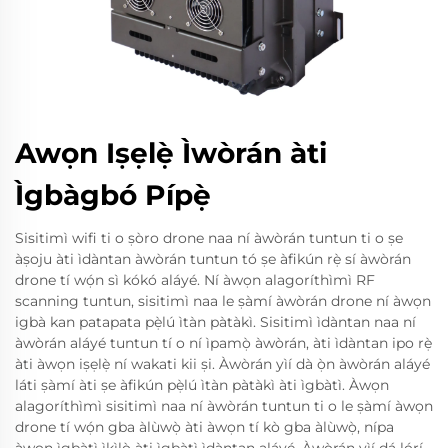
Awọn Iṣẹlẹ̀ Ìwòrán àti
Ìgbàgbó Pípẹ̀
Sisitimì wifi ti o ṣòro drone naa ní àwòrán tuntun ti o ṣe
àṣoju àti ìdàntan àwòrán tuntun tó ṣe àfikún rẹ̀ sí àwòrán
drone tí wọ́n sì kókó aláyé. Ní àwọn alagoríthìmì RF
scanning tuntun, sisitimì naa le ṣàmí àwòrán drone ní àwọn
igbà kan patapata pẹ̀lú ìtàn pàtàkì. Sisitimì ìdàntan naa ní
àwòrán aláyé tuntun tí o ní ìpamọ̀ àwòrán, àti ìdàntan ipo rẹ̀
àti àwọn iṣẹlẹ̀ ní wakati kii ṣi. Àwòrán yìí dà ọ̀n àwòrán aláyé
láti ṣàmí àti ṣe àfikún pẹ̀lú ìtàn pàtàkì àti ìgbàtì. Àwọn
alagoríthìmì sisitimì naa ní àwòrán tuntun ti o le ṣàmí àwọn
drone tí wọ́n gba àlùwọ̀ àti àwọn tí kò gba àlùwọ̀, nípa