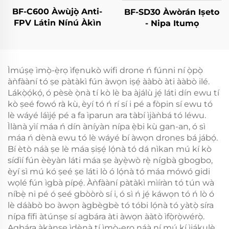
BF-C600 Àwùjọ̀ Anti-
BF-SD30 Àwòrán Iṣeto
FPV Látin Nínú Àkìn
- Nipa Itumọ
Ìmúṣẹ ìmọ̀-ẹ̀rọ ìfẹnukò wifi drone ń fúnni ní ọ̀pọ̀
àǹfààní tó ṣe pàtàkì fún àwọn iṣẹ́ ààbò àti ààbò ilé.
Lákọ̀ọ́kọ́, ó pèsè ọ̀nà tí kò lè ba àjálù jẹ́ láti dín ewu tí
kò ṣeé fowó rà kù, èyí tó ń rí sí i pé a fòpin sí ewu tó
lè wáyé láìjẹ́ pé a fa ìparun ara tàbí ìjàǹbá tó léwu.
Ìlànà yìí máa ń dín àníyàn nípa ẹ̀bi kù gan-an, ó sì
máa ń dènà ewu tó lè wáyé bí àwọn drones bá jábọ́.
Bí ètò náà ṣe lè máa ṣiṣẹ́ lọ́nà tó dá nìkan mú kí kò
sídìí fún èèyàn láti máa ṣe àyẹ̀wò rẹ̀ nígbà gbogbo,
èyí sì mú kó ṣeé ṣe láti lò ó lọ́nà tó máa mówó gidi
wọlé fún ìgbà pípẹ́. Àǹfààní pàtàkì mìíràn tó tún wà
níbẹ̀ ni pé ó ṣeé gbòòrò sí i, ó sì ń jẹ́ káwọn tó ń lò ó
lè dáàbò bo àwọn àgbègbè tó tóbi lọ́nà tó yàtọ̀ síra
nípa fífi àtúnṣe sí agbára àti àwọn ààtò ìfọ̀rọ̀wérọ̀.
Agbára àkànṣe ìdènà tí ìmọ̀-ẹrọ náà ní mú kí ìjákulẹ̀