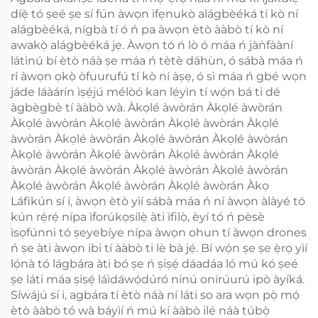
díẹ̀ tó ṣeé ṣe sí fún àwọn ìfẹnukò alágbèéká tí kò ní
alágbèéká, nígbà tí ó ń pa àwọn ètò ààbò tí kò ní
awakọ̀ alágbèéká jẹ. Àwọn tó ń lò ó máa ń jàǹfààní
látinú bí ètò náà ṣe máa ń tètè dáhùn, ó sábà máa ń
rí àwọn ọkọ̀ òfuurufú tí kò ní àṣẹ, ó sì máa ń gbé wọn
jáde láàárín ìṣẹ́jú mélòó kan lẹ́yìn tí wọ́n bá ti dé
àgbègbè tí ààbò wà. Àkọlé àwòrán Àkọlé àwòrán
Àkọlé àwòrán Àkọlé àwòrán Àkọlé àwòrán Àkọlé
àwòrán Àkọlé àwòrán Àkọlé àwòrán Àkọlé àwòrán
Àkọlé àwòrán Àkọlé àwòrán Àkọlé àwòrán Àkọlé
àwòrán Àkọlé àwòrán Àkọlé àwòrán Àkọlé àwòrán
Àkọlé àwòrán Àkọlé àwòrán Àkọlé àwòrán Àkọ
Láfikún sí i, àwọn ètò yìí sábà máa ń ní àwọn àlàyé tó
kún rẹ́rẹ́ nípa ìforúkọsílẹ̀ àti ìfilọ̀, èyí tó ń pèsè
ìsọfúnni tó ṣeyebíye nípa àwọn ohun tí àwọn drones
ń ṣe àti àwọn ibi tí ààbò ti lè bà jẹ́. Bí wọ́n ṣe ṣe ẹ̀rọ yìí
lọ́nà tó lágbára àti bó ṣe ń ṣiṣẹ́ dáadáa ló mú kó ṣeé
ṣe láti máa ṣiṣẹ́ láìdáwọ́dúró nínú onírúurú ipò àyíká.
Síwájú sí i, agbára tí ètò náà ní láti so ara wọn pọ̀ mọ́
ètò ààbò tó wà báyìí ń mú kí ààbò ilé náà túbọ̀