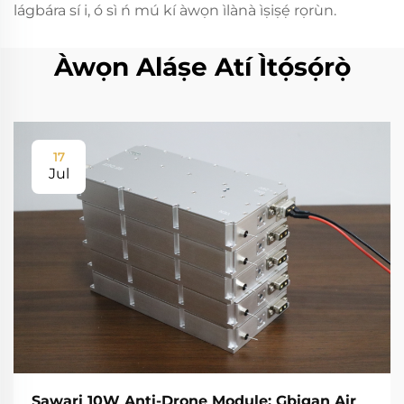
lágbára sí i, ó sì ń mú kí àwọn ìlànà ìṣiṣẹ́ rọrùn.
Àwọn Aláṣe Atí Ìtọ́sọ́rọ̀
17
Jul
Ṣawari 10W Anti-Drone Module: Gbigan Air