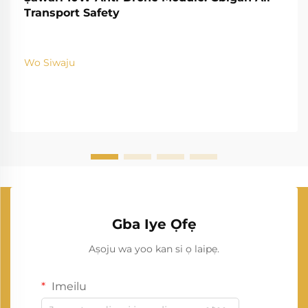
Transport Safety
Wo Siwaju
Gba Iye Ọfẹ
Aṣoju wa yoo kan si ọ laipẹ.
Imeilu