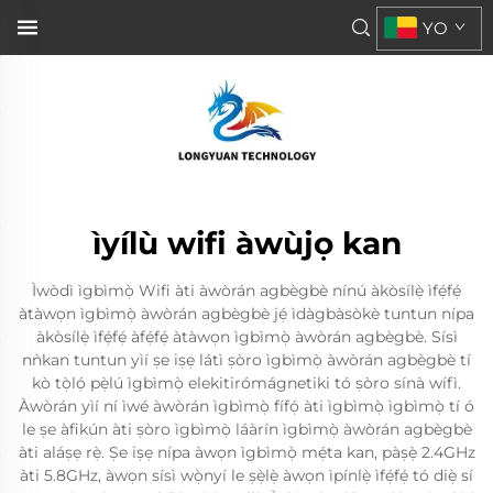
YO
ìyílù wifi àwùjọ kan
Ìwòdì ìgbìmọ̀ Wifi àti àwòrán agbègbè nínú àkòsílẹ̀ ìfẹ́fẹ́
àtàwọn ìgbìmọ̀ àwòrán agbègbè jẹ́ ìdàgbàsòkè tuntun nípa
àkòsílẹ̀ ìfẹ́fẹ́ àfẹ́fẹ́ àtàwọn ìgbìmọ̀ àwòrán agbègbè. Sísì
nǹkan tuntun yìí ṣe iṣẹ látì ṣòro ìgbìmọ̀ àwòrán agbègbè tí
kò tọ̀lọ́ pẹ̀lú ìgbìmọ̀ elekitirómágnetiki tó ṣòro sínà wífì.
Àwòrán yìí ní ìwé àwòrán ìgbìmọ̀ fífọ́ àti ìgbìmọ̀ ìgbìmọ̀ tí ó
le ṣe àfikún àti ṣòro ìgbìmọ̀ láàrín ìgbìmọ̀ àwòrán agbègbè
àti aláṣẹ rẹ̀. Ṣe iṣẹ nípa àwọn ìgbìmọ̀ mẹ́ta kan, pàṣẹ̀ 2.4GHz
àti 5.8GHz, àwọn sísì wọ̀nyí le ṣẹ̀lẹ̀ àwọn ìpínlẹ̀ ìfẹ́fẹ́ tó diẹ̀ sí