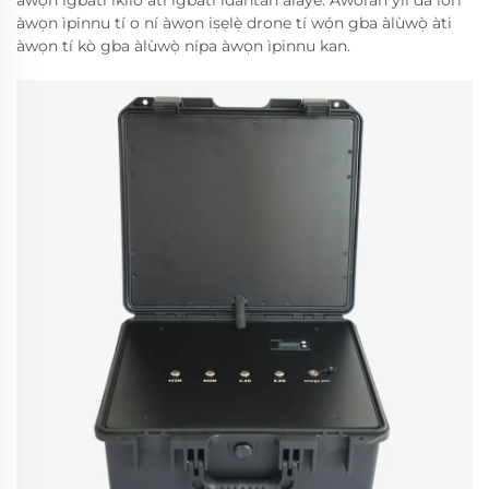
àwọn ìgbàtì ìkìlò àti ìgbàtì ìdàntan aláyé. Àwòrán yìí dá lórí
àwọn ìpinnu tí o ní àwọn iṣẹlẹ̀ drone tí wọ́n gba àlùwọ̀ àti
àwọn tí kò gba àlùwọ̀ nípa àwọn ìpinnu kan.