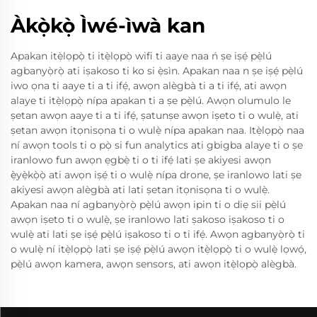
Àkọ̀kọ̀ Ìwé-ìwà kan
Apakan itẹ̀lọpọ̀ ti itẹ̀lọpọ̀ wifi ti aaye naa ń ṣe iṣẹ́ pẹ̀lú
agbanyọ̀rọ̀ ati iṣakoso ti ko si ẹ̀sìn. Apakan naa n ṣe iṣẹ́ pẹ̀lú
iwo ọna ti aaye ti a ti ifẹ́, awọn alègbà ti a ti ifẹ́, ati awọn
alaye ti itẹ̀lọpọ̀ nípa apakan ti a ṣe pẹ̀lú. Awọn olumulo le
ṣetan awọn aaye ti a ti ifẹ́, ṣatunṣe awọn iṣeto ti o wulẹ̀, ati
ṣetan awọn itọnisọna ti o wulẹ̀ nípa apakan naa. Itẹ̀lọpọ̀ naa
ní awọn tools ti o pọ̀ si fun analytics ati gbigba alaye ti o ṣe
iranlowo fun awọn ẹgbẹ̀ ti o ti ifẹ́ lati ṣe akiyesi awọn
ẹ̀yẹ̀kọ̀ọ̀ ati awọn iṣẹ́ ti o wulẹ̀ nípa drone, ṣe iranlowo lati ṣe
akiyesi awọn alègbà ati lati ṣetan itọnisọna ti o wulẹ̀.
Apakan naa ní agbanyọ̀rọ̀ pẹ̀lú awọn ipin ti o diẹ sii pẹ̀lú
awọn iṣeto ti o wulẹ̀, ṣe iranlowo lati ṣakoso iṣakoso ti o
wulẹ̀ ati lati ṣe iṣẹ́ pẹ̀lú iṣakoso ti o ti ifẹ́. Awọn agbanyọ̀rọ̀ ti
o wulẹ̀ ní itẹ̀lọpọ̀ lati ṣe iṣẹ́ pẹ̀lú awọn itẹ̀lọpọ̀ ti o wulẹ̀ lọwọ́,
pẹ̀lú awọn kamera, awọn sensors, ati awọn itẹ̀lọpọ̀ alègbà.