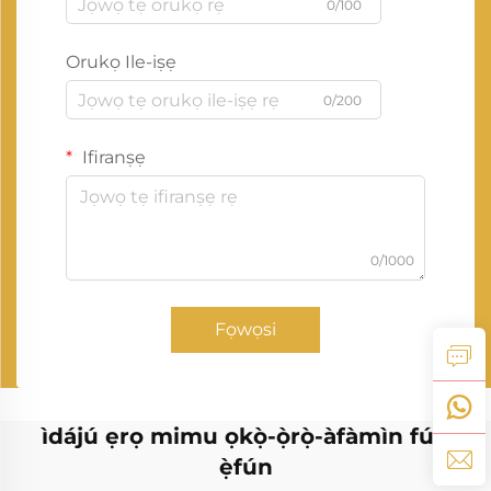
0/100
Orukọ Ile-iṣẹ
0/200
Ifiranṣẹ
0/1000
Fọwọsi
ìdájú ẹrọ mimu ọkọ̀-ọ̀rọ̀-àfàmìn fún
ẹ̀fún