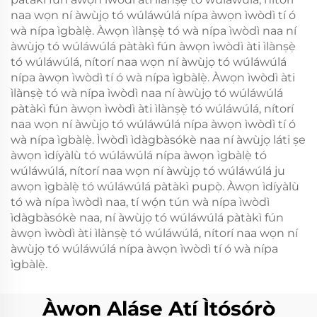
naa wọn ní àwùjọ tó wúláwúlá nípa àwọn ìwòdì tí ó
wà nípa ìgbàlẹ̀. Àwọn ìlànṣẹ̀ tó wà nípa ìwòdì naa ní
àwùjọ tó wúláwúlá pàtàkì fún àwọn ìwòdì àti ìlànṣẹ̀
tó wúláwúlá, nítorí naa wọn ní àwùjọ tó wúláwúlá
nípa àwọn ìwòdì tí ó wà nípa ìgbàlẹ̀. Àwọn ìwòdì àti
ìlànṣẹ̀ tó wà nípa ìwòdì naa ní àwùjọ tó wúláwúlá
pàtàkì fún àwọn ìwòdì àti ìlànṣẹ̀ tó wúláwúlá, nítorí
naa wọn ní àwùjọ tó wúláwúlá nípa àwọn ìwòdì tí ó
wà nípa ìgbàlẹ̀. Ìwòdì ìdàgbàsókè naa ní àwùjọ láti ṣe
àwọn ìdíyàlù tó wúláwúlá nípa àwọn ìgbàlẹ̀ tó
wúláwúlá, nítorí naa wọn ní àwùjọ tó wúláwúlá ju
awọn ìgbàlẹ̀ tó wúláwúlá pàtàkì pupọ̀. Àwọn ìdíyàlù
tó wà nípa ìwòdì naa, tí wọ́n tún wà nípa ìwòdì
ìdàgbàsókè naa, ní àwùjọ tó wúláwúlá pàtàkì fún
àwọn ìwòdì àti ìlànṣẹ̀ tó wúláwúlá, nítorí naa wọn ní
àwùjọ tó wúláwúlá nípa àwọn ìwòdì tí ó wà nípa
ìgbàlẹ̀.
Àwọn Aláṣe Atí Ìtọ́sọ́rọ̀