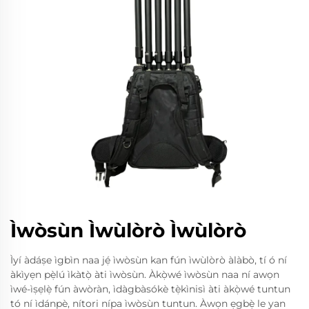
Ìwòsùn Ìwùlòrò Ìwùlòrò
Ìyí àdáṣe ìgbìn naa jẹ́ ìwòsùn kan fún ìwùlòrò àlàbò, tí ó ní
àkìyẹn pẹ̀lú ìkàtọ̀ àti ìwòsùn. Àkọ̀wé ìwòsùn naa ní awọn
ìwé-ìṣẹlẹ̀ fún àwòràn, ìdàgbàsókè tẹ̀kìnisì àti àkọ̀wé tuntun
tó ní ìdánpè, nítori nípa ìwòsùn tuntun. Àwọn ẹgbẹ̀ le yan