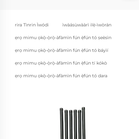
rira Tìnrin Ìwódi
ìwàásùwààrì ilẹ̀-ìwòrán
ẹrọ mimu ọkọ̀-ọ̀rọ̀-àfàmìn fún ẹ̀fún tó ṣeèsìn
ẹrọ mimu ọkọ̀-ọ̀rọ̀-àfàmìn fún ẹ̀fún tó báyìí
ẹrọ mimu ọkọ̀-ọ̀rọ̀-àfàmìn fún ẹ̀fún tí kókò
ẹrọ mimu ọkọ̀-ọ̀rọ̀-àfàmìn fún ẹ̀fún tó dara