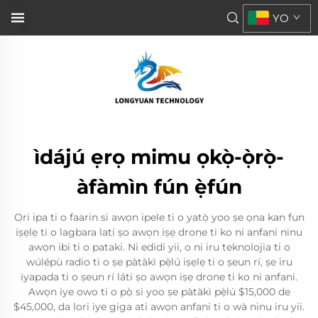
YO
ìdájú ẹrọ mimu ọkọ̀-ọ̀rọ̀-
àfàmìn fún ẹ̀fún
Ori ipa ti o faarin si awọn ipele ti o yatọ̀ yoo ṣe ọna kan fun
iṣẹlẹ ti o lagbara lati ṣo awọn iṣẹ drone ti ko ni anfani ninu
awọn ibi ti o pataki. Ni edidi yii, o ni iru teknolojia ti o
wúlépù radio ti o ṣe pàtàkì pẹ̀lú iṣẹlẹ ti o ṣeun rí, ṣe iru
iyapada ti o ṣeun rí láti ṣo awọn iṣẹ drone ti ko ni anfani.
Awọn iye owo ti o pọ̀ si yoo ṣe pàtàkì pẹ̀lú $15,000 de
$45,000, da lori iye giga ati awọn anfani ti o wà ninu iru yii.