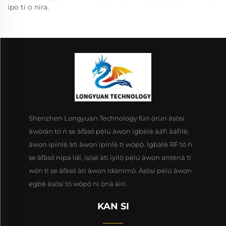
ipo ti o nira.
Shenzhen Longyuan Technology fún ọ̀rùn àṣòṣí
àwòrán tó ń ṣe àfàsó pẹ̀lú àwọn igbèlẹ̀ àáfì àáfìlẹ̀,
àwọn ìpínlẹ̀ àtì àwọn ìpínlẹ̀ tí wọ́pọ̀. Ìgbàlẹ̀ RF tó ń
ṣe àfàsó nípa ìdí, ìṣíṣẹ̀ àti ìyílọ̀ pẹ̀lú àwọn antẹ̀nà tí
wọ́n ti ṣe àfàsó àti àwọn ìdánimọ̀. Àṣòṣí pẹ̀lú àwọn
ẹgbẹ̀ àṣòṣí tó wọ́pọ̀ ní ọ̀nà àìrí.
KAN SI