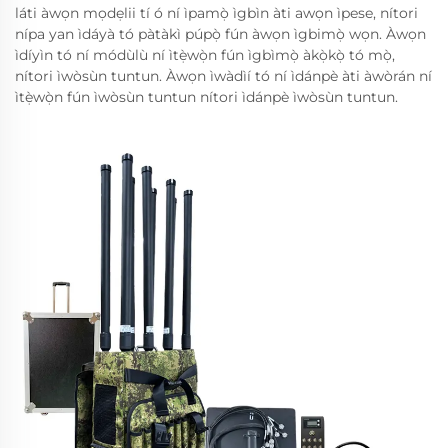
láti àwọn mọdẹlii tí ó ní ìpamọ̀ ìgbìn àti awọn ìpese, nítori
nípa yan ìdáyà tó pàtàkì púpọ̀ fún àwọn ìgbimọ̀ wọn. Àwọn
ìdíyìn tó ní módùlù ní ìtẹ̀wọ̀n fún ìgbìmọ̀ àkọ̀kọ̀ tó mọ̀,
nítori ìwòsùn tuntun. Àwọn ìwàdìí tó ní ìdánpè àti àwòrán ní
ìtẹ̀wọ̀n fún ìwòsùn tuntun nítori ìdánpè ìwòsùn tuntun.