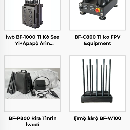
Ìwò BF-1000 Tí Kò Ṣee
BF-C800 Ti ko FPV
Yi+Àpapọ̀ Àrìn
Equipment
Ayelujara
BF-P800 Rira Tìnrin
Ìjìmọ̀ ààrọ̀ BF-W100
Ìwódi