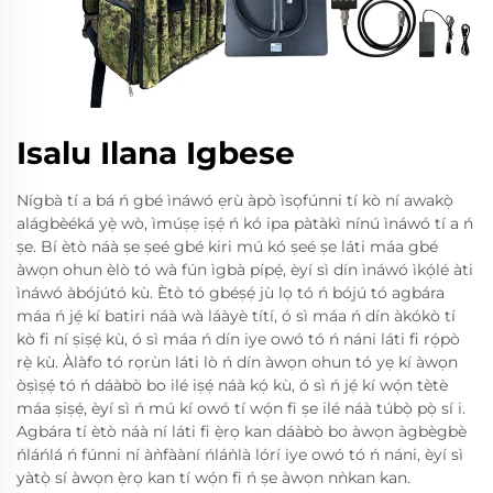
Isalu Ilana Igbese
Nígbà tí a bá ń gbé ìnáwó ẹrù àpò ìsọfúnni tí kò ní awakọ̀
alágbèéká yẹ̀ wò, ìmúṣẹ iṣẹ́ ń kó ipa pàtàkì nínú ìnáwó tí a ń
ṣe. Bí ètò náà ṣe ṣeé gbé kiri mú kó ṣeé ṣe láti máa gbé
àwọn ohun èlò tó wà fún ìgbà pípẹ́, èyí sì dín ìnáwó ìkọ́lé àti
ìnáwó àbójútó kù. Ètò tó gbéṣẹ́ jù lọ tó ń bójú tó agbára
máa ń jẹ́ kí batiri náà wà láàyè títí, ó sì máa ń dín àkókò tí
kò fi ní ṣiṣẹ́ kù, ó sì máa ń dín iye owó tó ń náni láti fi rọ́pò
rẹ̀ kù. Àlàfo tó rọrùn láti lò ń dín àwọn ohun tó yẹ kí àwọn
òṣìṣẹ́ tó ń dáàbò bo ilé iṣẹ́ náà kọ́ kù, ó sì ń jẹ́ kí wọ́n tètè
máa ṣiṣẹ́, èyí sì ń mú kí owó tí wọ́n fi ṣe ilé náà túbọ̀ pọ̀ sí i.
Agbára tí ètò náà ní láti fi ẹ̀rọ kan dáàbò bo àwọn àgbègbè
ńláńlá ń fúnni ní àǹfààní ńláǹlà lórí iye owó tó ń náni, èyí sì
yàtọ̀ sí àwọn ẹ̀rọ kan tí wọ́n fi ń ṣe àwọn nǹkan kan.