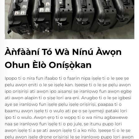
Àǹfààní Tó Wà Nínú Àwọn
Ohun Èlò Oníṣọ̀kan
Ipopo ti o nira fun ifaabo ti o faarin nipa iṣẹlẹ ti o le ṣee ṣe
pẹlu awọn ẹniti o le ṣe iṣẹlẹ kan. Iṣeeṣe ti o le ṣe pẹlu awọn
ipo oriṣiriṣi ati awọn ipo aisanṣi ṣe iranlọwọ fun awọn ẹgbẹ
ati awọn alapin ti o ṣiṣẹ lori ara ẹni. Arugbo ti o le ṣe igbesi
aye ṣe iranlọwọ fun iṣẹlẹ pẹlu iṣẹlẹ oriṣiriṣi, paapaa ti o
baamu awọn iṣẹlẹ ti o wulo ati pe o ṣe iyemeji pataki lori
ipo ti o wulo. Awọn ẹrọ ti o wọpọ ti o wa ninu agbawewe
naa ṣe iranlọwọ fun iṣẹlẹ ti o pọ julẹ, ṣe itunu pupọ lori
awọn iṣẹlẹ ti a ṣe ati awọn iṣẹlẹ ti a ko nilo. Iṣeeṣe ti o le ṣe
pẹlu awọn iṣẹlẹ drone oriṣiriṣi le ṣe iranlọwọ pupọ lori awọn