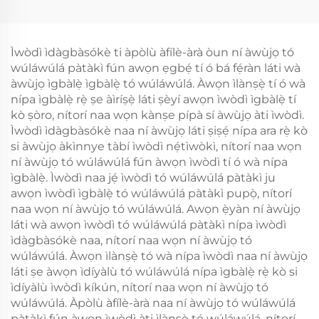
Ìwòdì ìdàgbàsókè ti àpòlù àfílè-àrà òun ní àwùjọ tó
wúláwúlá pàtàkì fún awọn ẹgbẹ́ tí ó bá fẹ́ràn láti wà
àwùjọ ìgbàlẹ̀ ìgbàlẹ̀ tó wúláwúlá. Àwọn ìlànṣẹ̀ tí ó wà
nípa ìgbàlẹ̀ rẹ̀ ṣe àìríṣẹ̀ láti ṣèyí awọn ìwòdì ìgbàlẹ̀ tí
kò ṣòro, nítorí naa wọn kànṣe pípà sí àwùjọ àti ìwòdì.
Ìwòdì ìdàgbàsókè naa ní àwùjọ láti ṣiṣẹ́ nípa ara rẹ̀ kò
si àwùjọ àkìnnye tàbí ìwòdì nẹ́tìwòkì, nítorí naa wọn
ní àwùjọ tó wúláwúlá fún àwọn ìwòdì tí ó wà nípa
ìgbàlẹ̀. Ìwòdì naa jẹ́ ìwòdì tó wúláwúlá pàtàkì ju
awọn ìwòdì ìgbàlẹ̀ tó wúláwúlá pàtàkì pupọ̀, nítorí
naa wọn ní àwùjọ tó wúláwúlá. Awọn ẹ̀yàn ní àwùjọ
láti wà awọn ìwòdì tó wúláwúlá pàtàkì nípa ìwòdì
ìdàgbàsókè naa, nítorí naa wọn ní àwùjọ tó
wúláwúlá. Àwọn ìlànṣẹ̀ tó wà nípa ìwòdì naa ní àwùjọ
láti ṣe àwọn ìdíyàlù tó wúláwúlá nípa ìgbàlẹ̀ rẹ̀ kò si
ìdíyàlù ìwòdì kíkún, nítorí naa wọn ní àwùjọ tó
wúláwúlá. Àpòlù àfílè-àrà naa ní àwùjọ tó wúláwúlá
pàtàkì fún àwọn ìwòdì àti ìlànṣẹ̀ tó wúláwúlá, nítorí