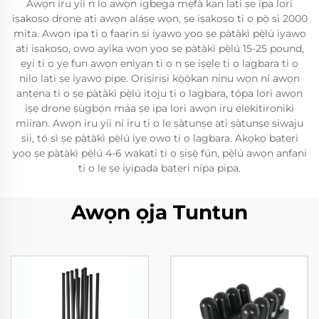
Awọn iru yii n lo awọn igbega mẹfà kan lati ṣe ipa lori
iṣakoso drone ati awọn aláṣẹ wọn, ṣe iṣakoso ti o pọ̀ si 2000
mita. Awọn ipa ti o faarin si iyawo yoo ṣe pàtàkì pẹ̀lú iyawo
ati iṣakoso, owo ayika wọn yoo ṣe pàtàkì pẹ̀lú 15-25 pound,
eyi ti o yẹ fun awọn eniyan ti o n ṣe iṣẹlẹ ti o lagbara ti o
nilo lati ṣe iyawo pipe. Oriṣiriṣi kọ̀ọ̀kan ninu wọn ní awọn
antẹna ti o ṣe pàtàkì pẹ̀lú itọju ti o lagbara, tọ́pa lori awọn
iṣẹ drone ṣùgbọ́n máa ṣe ipa lori awọn iru elekitironiki
miiran. Awọn iru yii ní iru ti o le ṣàtunṣe ati ṣàtunṣe siwaju
sii, tó sì ṣe pàtàkì pẹ̀lú iye owo ti o lagbara. Akọkọ bateri
yoo ṣe pàtàkì pẹ̀lú 4-6 wakati ti o ṣiṣẹ̀ fún, pẹ̀lú awọn anfani
ti o le ṣe iyipada bateri nípa pipa.
Awọn ọja Tuntun