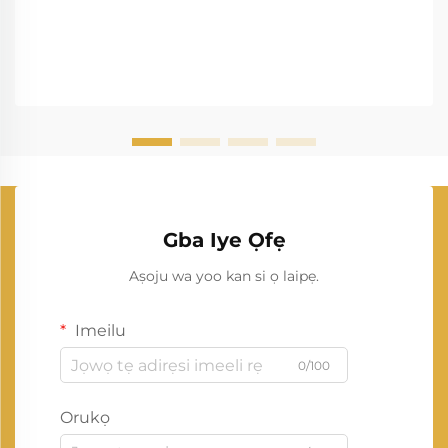
Gba Iye Ọfẹ
Aṣoju wa yoo kan si ọ laipẹ.
Imeilu
0/100
Orukọ