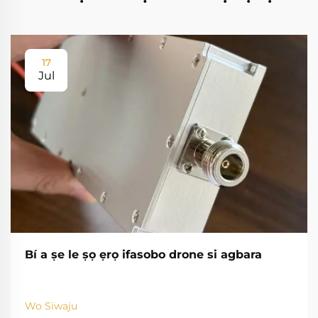
17
Jul
Bí a ṣe le ṣọ ẹrọ ifasobo drone si agbara
Wo Siwaju