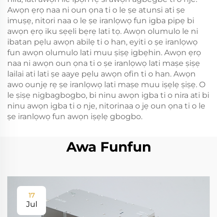
Awọn ẹrọ naa ni oun ọna ti o le ṣe atunsi ati ṣe
imuṣẹ, nitori naa o le ṣe iranlọwọ fun igba pipẹ bi
awọn ẹrọ iku sẹẹli bẹrẹ lati tọ. Awọn olumulo le ni
ibatan pẹlu awọn abilẹ ti o han, eyiti o ṣe iranlọwọ
fun awọn olumulo lati muu ṣiṣẹ igbẹhin. Awọn ẹrọ
naa ni awọn oun ọna ti o ṣe iranlọwọ lati maṣe ṣiṣẹ
lailai ati lati ṣe aaye pẹlu awọn ofin ti o han. Awọn
awo ounjẹ rẹ ṣe iranlọwọ lati maṣe muu iṣẹlẹ ṣiṣẹ. O
le ṣiṣẹ nigbagbogbo, bi ninu awọn igba ti o nira ati bi
ninu awọn igba ti o nje, nitorinaa o jẹ oun ọna ti o le
ṣe iranlọwọ fun awọn iṣẹlẹ gbogbo.
Awa Funfun
17
Jul