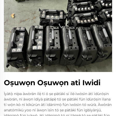
Oṣuwọn Oṣuwọn ati Iwidi
Ìyàtọ̀ nípa àwòrán ilẹ̀ ti ó ṣe pàtàkì sí ilé-ìwòsìn àti ìdùróṣin
àwòrán, ní àwọn ìdíyà pàtápẹ̀ tó ṣe pàtàkì fún ìdùróṣin ìlana
tí wọ́n kò ní kíkúrùn àti ìdánimọ̀ fún ìwòsìn tó wúrà. Àwòrán
anatómìkù yoo ní àwọn ìsìn tó ṣe pàtàkì fún ìgbìyànjú,
ìdánimọ̀ fún ìyàwọ̀, àti ìdánimọ̀ tó ní ìlànṣẹ̀ tó ṣe pàtàkì fún