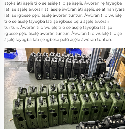
àtọ́ka àti àṣẹ̀lẹ̀ ti o ṣe àṣẹ̀lẹ̀ ti o ṣe àṣẹ̀lẹ̀. Àwòrán rẹ̀ fayegba
lati ṣe àṣẹ̀lẹ̀ àwòrán àti àṣẹ̀lẹ̀ àwòrán àti àṣẹ̀lẹ̀, ṣe afihan iyara
lati ṣe igbese pẹ̀lú àṣẹ̀lẹ̀ àwòrán tuntun. Àwòrán ti o wulẹ̀lẹ̀
ti o ṣe àṣẹ̀lẹ̀ fayegba lati ṣe igbese pẹ̀lú àṣẹ̀lẹ̀ àwòrán
tuntun. Àwòrán ti o wulẹ̀lẹ̀ ti o ṣe àṣẹ̀lẹ̀ fayegba lati ṣe
igbese pẹ̀lú àṣẹ̀lẹ̀ àwòrán tuntun. Àwòrán ti o wulẹ̀lẹ̀ ti o ṣe
àṣẹ̀lẹ̀ fayegba lati ṣe igbese pẹ̀lú àṣẹ̀lẹ̀ àwòrán tuntun.