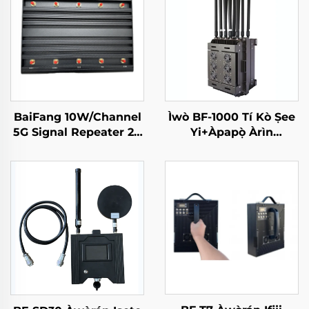
BaiFang 10W/Channel
Ìwò BF-1000 Tí Kò Ṣee
5G Signal Repeater 2G
Yi+Àpapọ̀ Àrìn
3G 4G Booster
Ayelujara