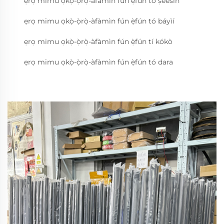
ẹrọ mimu ọkọ̀-ọ̀rọ̀-àfàmìn fún ẹ̀fún tó ṣeèsìn
ẹrọ mimu ọkọ̀-ọ̀rọ̀-àfàmìn fún ẹ̀fún tó báyìí
ẹrọ mimu ọkọ̀-ọ̀rọ̀-àfàmìn fún ẹ̀fún tí kókò
ẹrọ mimu ọkọ̀-ọ̀rọ̀-àfàmìn fún ẹ̀fún tó dara