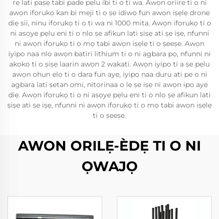
rẹ lati paṣẹ tabi pade pẹlu ibi ti o ti wa. Awọn oriire ti o ni
awọn iforukọ kan bi meji ti o ṣe idiwọ fun awọn iṣẹlẹ drone
diẹ sii, ninu iforukọ ti o ti wa ni 1000 mita. Awọn iforukọ ti o
ni asọye pẹlu eni ti o nlo ṣe afikun lati ṣiṣẹ ati ṣe iṣẹ, nfunni
ni awọn iforukọ ti o mọ tabi awọn iṣẹlẹ ti o ṣeeṣe. Awọn
iyipo naa nlo awọn batiri lithium ti o ni agbara pọ, nfunni ni
akoko ti o ṣiṣẹ laarin awọn 2 wakati. Awọn iyipo ti a ṣe pẹlu
awọn ohun elo ti o dara fun aye, iyipo naa duru ati pe o ni
agbara lati ṣetan omi, nitorinaa o le ṣe iṣẹ ni awọn ipo aye
diẹ. Awọn iforukọ ti o ni asọye pẹlu eni ti o nlo ṣe afikun lati
ṣiṣẹ ati ṣe iṣẹ, nfunni ni awọn iforukọ ti o mọ tabi awọn iṣẹlẹ
ti o ṣeeṣe.
AWON ORILẸ-ÈDẸ TI O NI
ỌWAJỌ