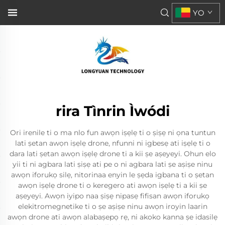
YO
rira Tìnrin Ìwódi
Ori irenile ti o ma nlo fun awọn iṣẹlẹ ti o ṣiṣẹ ni ọna tuntun
lati ṣetan awọn iṣẹlẹ drone, nfunni ni igbesẹ ati iṣẹlẹ ti o
dara lati ṣetan awọn iṣẹlẹ drone ti a kii ṣe aṣeyeyi. Ohun elo
yii ti ni agbara lati ṣiṣẹ ati pe o ni agbara lati ṣe aṣiṣe ninu
awọn iforukọ silẹ, nitorinaa enyin le ṣẹda igbana ti o ṣetan
awọn iṣẹlẹ drone ti o keregero ati awọn iṣẹlẹ ti a kii ṣe
aṣeyeyi. Awọn iyipo naa ṣiṣẹ nipasẹ fifisan awọn iforukọ
elekitromegnetike ti o ṣe aṣiṣe ninu awọn iroyin laarin
awọn drone ati awọn alabaṣepọ rẹ, ni akoko kanna ṣe idasilẹ