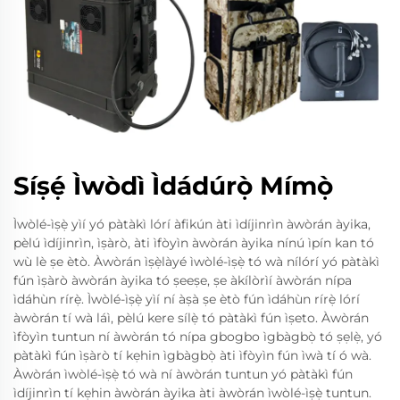
Síṣẹ́ Ìwòdì Ìdádúrọ̀ Mímọ̀
Ìwòlé-ìṣẹ̀ yìí yó pàtàkì lórí àfikún àti ìdíjinrìn àwòrán àyika,
pèlú ìdíjinrìn, ìṣàrò, àti ìfòyìn àwòrán àyika nínú ìpín kan tó
wù lè ṣe ètò. Àwòrán ìṣẹ̀làyé ìwòlé-ìṣẹ̀ tó wà nílórí yó pàtàkì
fún ìṣàrò àwòrán àyika tó ṣeeṣe, ṣe àkílòrìí àwòrán nípa
ìdáhùn rírẹ̀. Ìwòlé-ìṣẹ̀ yìí ní àṣà ṣe ètò fún ìdáhùn rírẹ̀ lórí
àwòrán tí wà láì, pèlú kere sílẹ̀ tó pàtàkì fún ìṣeto. Àwòrán
ìfòyìn tuntun ní àwòrán tó nípa gbogbo ìgbàgbọ̀ tó ṣẹlẹ̀, yó
pàtàkì fún ìṣàrò tí kẹhin ìgbàgbọ̀ àti ìfòyìn fún ìwà tí ó wà.
Àwòrán ìwòlé-ìṣẹ̀ tó wà ní àwòrán tuntun yó pàtàkì fún
ìdíjinrìn tí kẹhin àwòrán àyika àti àwòrán ìwòlé-ìṣẹ̀ tuntun.