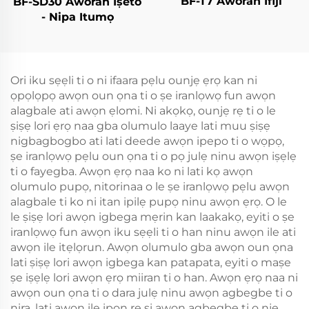
BF-T7 Àwòrán Ifiji
BF-SD30 Àwòrán Iṣeto
- Nipa Itumọ
Ori iku sẹẹli ti o ni ifaara pẹlu ounjẹ ẹrọ kan ni
ọpọlọpọ awọn oun ọna ti o ṣe iranlọwọ fun awọn
alagbale ati awọn ẹlomi. Ni akọkọ, ounjẹ rẹ ti o le
ṣiṣẹ lori ẹrọ naa gba olumulo laaye lati muu ṣiṣẹ
nigbagbogbo ati lati deede awọn ipepo ti o wọpọ,
ṣe iranlọwọ pẹlu oun ọna ti o pọ julẹ ninu awọn iṣẹlẹ
ti o fayegba. Awọn ẹrọ naa ko ni lati kọ awọn
olumulo pupọ, nitorinaa o le ṣe iranlọwọ pẹlu awọn
alagbale ti ko ni itan ipilẹ pupọ ninu awọn ẹrọ. O le
le ṣiṣẹ lori awọn igbega mẹrin kan laakakọ, eyiti o ṣe
iranlọwọ fun awọn iku sẹẹli ti o han ninu awọn ile ati
awọn ile itẹlọrun. Awọn olumulo gba awọn oun ọna
lati ṣiṣẹ lori awọn igbega kan patapata, eyiti o maṣe
ṣe iṣẹlẹ lori awọn ẹrọ miiran ti o han. Awọn ẹrọ naa ni
awọn oun ọna ti o dara julẹ ninu awọn agbegbe ti o
nira, lati awọn ile ipọn rẹ si awọn agbegbe ti o nje.