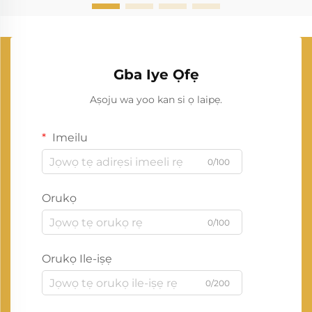
Gba Iye Ọfẹ
Aṣoju wa yoo kan si ọ laipẹ.
Imeilu
0/100
Orukọ
0/100
Orukọ Ile-iṣẹ
0/200