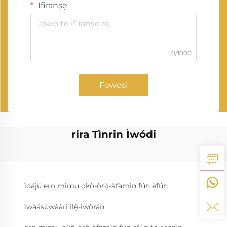
Ifiranṣẹ
0/1000
Fọwọsi
rira Tìnrin Ìwódi
ìdájú ẹrọ mimu ọkọ̀-ọ̀rọ̀-àfàmìn fún ẹ̀fún
ìwàásùwààrì ilẹ̀-ìwòrán