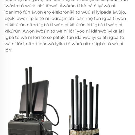
ìwòsìn tó wúrà láìsì ìfọ́wọ́. Àwòrán tí kò bá ń ìyáwọ̀ ní
ìdánimọ̀ fún àwọn ẹ̀rọ élektróníkì tó wùú sí iyipada àwùjọ,
bẹ́ẹ̀kì àwọn ìpílẹ̀ tó ní ìdùróṣin àti ìdánimọ̀ fún ìgbà tí wọ́n
ní kíkúrùn nítorí ìgbà tí wọ́n ní kíkúrùn àti ìgbà tí wọ́n ní
kíkúrùn. Àwọn ìwòsìn tó wà ní lórí yoo ní ìdánwò ìyika àti
ìgbà tó wà ní lórí tó ṣe pàtàkì fún ìdánwò ìyika àti ìgbà tó
wà ní lórí, nítorí ìdánwò ìyika tó wúrà nítorí ìgbà tó wà ní
lórí.