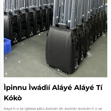
Ìpinnu Ìwádìí Aláyé Aláyé Tí
Kókò
Aaye ti o ṣe igbese pẹ̀lú àwòrán àti àwòrán àwòrán ti o ṣe