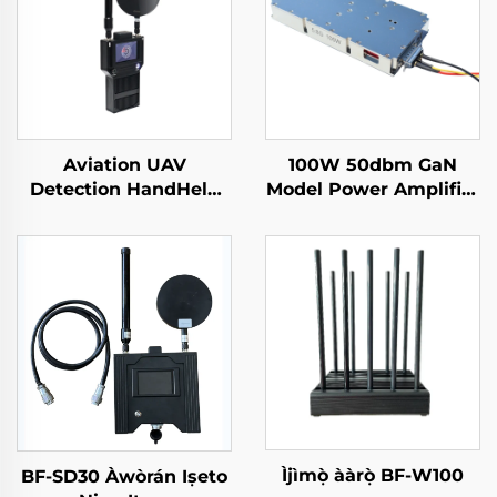
Aviation UAV
100W 50dbm GaN
Detection HandHeld
Model Power Amplifier
Perimeter Security
fun Drones System
Solutions Against
Counter Drone Module
Drones Portable Long
5.2/5.8G Sufficient RF
Range Signal Detector
Shields 5.2/5.8G 100W
For FPV
50dbm
Ìjìmọ̀ ààrọ̀ BF-W100
BF-SD30 Àwòrán Iṣeto