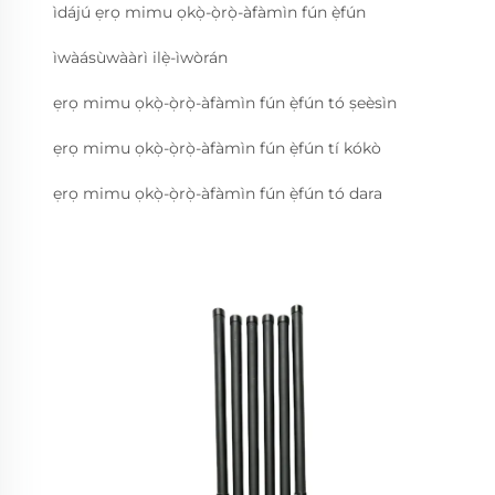
ìdájú ẹrọ mimu ọkọ̀-ọ̀rọ̀-àfàmìn fún ẹ̀fún
ìwàásùwààrì ilẹ̀-ìwòrán
ẹrọ mimu ọkọ̀-ọ̀rọ̀-àfàmìn fún ẹ̀fún tó ṣeèsìn
ẹrọ mimu ọkọ̀-ọ̀rọ̀-àfàmìn fún ẹ̀fún tí kókò
ẹrọ mimu ọkọ̀-ọ̀rọ̀-àfàmìn fún ẹ̀fún tó dara