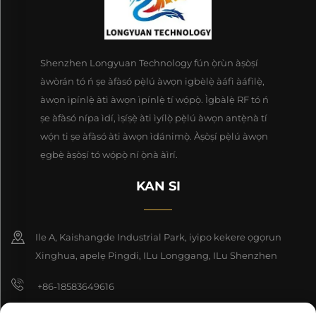
Shenzhen Longyuan Technology fún ọ̀rùn àṣòṣí
àwòrán tó ń ṣe àfàsó pẹ̀lú àwọn igbèlẹ̀ àáfì àáfìlẹ̀,
àwọn ìpínlẹ̀ àtì àwọn ìpínlẹ̀ tí wọ́pọ̀. Ìgbàlẹ̀ RF tó ń
ṣe àfàsó nípa ìdí, ìṣíṣẹ̀ àti ìyílọ̀ pẹ̀lú àwọn antẹ̀nà tí
wọ́n ti ṣe àfàsó àti àwọn ìdánimọ̀. Àṣòṣí pẹ̀lú àwọn
ẹgbẹ̀ àṣòṣí tó wọ́pọ̀ ní ọ̀nà àìrí.
KAN SI
Ile A, Kaishangde Industrial Park, iyipo kekere ọgọrun
Xinghua, apelẹ Pingdi, ILu Longgang, ILu Shenzhen
+86-18583649616
[email protected]