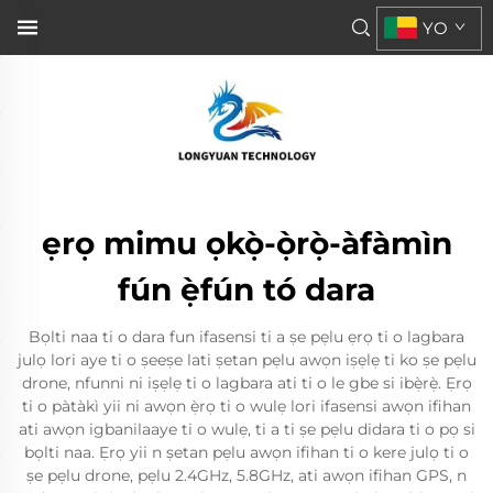
YO
ẹrọ mimu ọkọ̀-ọ̀rọ̀-àfàmìn
fún ẹ̀fún tó dara
Bọlti naa ti o dara fun ifasensi ti a ṣe pẹlu ẹrọ ti o lagbara
julọ lori aye ti o ṣeeṣe lati ṣetan pẹlu awọn iṣẹlẹ ti ko ṣe pẹlu
drone, nfunni ni iṣẹlẹ ti o lagbara ati ti o le gbe si ibẹ̀rẹ̀. Ẹrọ
ti o pàtàkì yii ni awọn ẹ̀rọ ti o wulẹ lori ifasensi awọn ifihan
ati awọn igbanilaaye ti o wulẹ, ti a ti ṣe pẹlu didara ti o pọ si
bọlti naa. Ẹrọ yii n ṣetan pẹlu awọn ifihan ti o kere julọ ti o
ṣe pẹlu drone, pẹlu 2.4GHz, 5.8GHz, ati awọn ifihan GPS, n