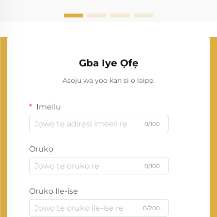
Gba Iye Ọfẹ
Aṣoju wa yoo kan si ọ laipẹ.
Imeilu
0/100
Orukọ
0/100
Orukọ Ile-iṣẹ
0/200