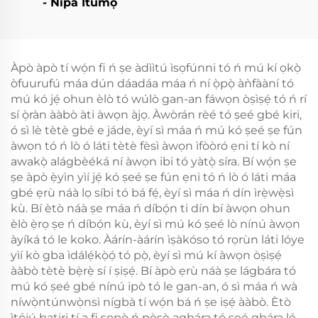
- Nipa Itumọ
Àpò àpò tí wọ́n fi ń ṣe àdììtú ìsọfúnni tó ń mú kí ọkọ̀
òfuurufú máa dún dáadáa máa ń ní ọ̀pọ̀ àǹfààní tó
mú kó jẹ́ ohun èlò tó wúlò gan-an fáwọn òṣìṣẹ́ tó ń rí
sí ọ̀ràn ààbò àti àwọn àjọ. Àwòrán rèé tó ṣeé gbé kiri,
ó sì lè tètè gbé e jáde, èyí sì máa ń mú kó ṣeé ṣe fún
àwọn tó ń lò ó láti tètè fèsì àwọn ìfòòró ẹni tí kò ní
awakọ̀ alágbèéká ní àwọn ibi tó yàtọ̀ síra. Bí wọ́n ṣe
ṣe àpò ẹ̀yìn yìí jẹ́ kó ṣeé ṣe fún ẹni tó ń lò ó láti máa
gbé ẹrù náà lọ síbi tó bá fẹ́, èyí sì máa ń dín ìrẹ̀wẹ̀sì
kù. Bí ètò náà ṣe máa ń díbọ́n ti dín bí àwọn ohun
èlò ẹ̀rọ ṣe ń díbọ́n kù, èyí sì mú kó ṣeé lò nínú àwọn
àyíká tó le koko. Àárín-àárín ìṣàkóso tó rọrùn láti lóye
yìí kò gba ìdálẹ́kọ̀ọ́ tó pọ̀, èyí sì mú kí àwọn òṣìṣẹ́
ààbò tètè bẹ̀rẹ̀ sí í ṣiṣẹ́. Bí àpò ẹrù náà ṣe lágbára tó
mú kó ṣeé gbé nínú ipò tó le gan-an, ó sì máa ń wà
níwọ̀ntúnwọ̀nsì nígbà tí wọ́n bá ń ṣe iṣẹ́ ààbò. Ètò
ìtọ́jú batiri tí a fi ṣopọ̀ ń pèsè agbára tó ṣeé gbára lé,