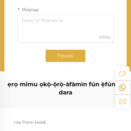
Ifiranṣẹ
0/1000
Fọwọsi
ẹrọ mimu ọkọ̀-ọ̀rọ̀-àfàmìn fún ẹ̀fún tó
dara
rira Tìnrin Ìwódi