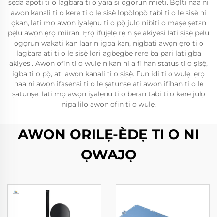
ṣẹda apoti ti o lagbara ti o yara si ọgọrun mieti. Bọlti naa ni
awọn kanali ti o kere ti o le ṣiṣẹ̀ lọpọ̀lọpọ̀ tabi ti o le ṣiṣẹ̀ ni
ọkan, lati mọ awọn iyalẹnu ti o pọ̀ julọ nibiti o maṣe ṣetan
pẹlu awọn ẹrọ miiran. Ẹrọ ifujẹlẹ rẹ n ṣe akiyesi lati ṣiṣẹ̀ pẹlu
ọgọrun wakati kan laarin igba kan, nigbati awọn ẹrọ ti o
lagbara ati ti o le ṣiṣẹ̀ lori agbegbe rere ba pari lati gba
akiyesi. Awọn ofin ti o wulẹ nikan ni a fi han status ti o ṣiṣẹ̀,
igba ti o pọ̀, ati awọn kanali ti o ṣiṣẹ̀. Fun idi ti o wulẹ, ẹrọ
naa ni awọn ifasensi ti o le ṣatunṣe ati awọn ifihan ti o le
ṣatunṣe, lati mọ awọn iyalẹnu ti o beran tabi ti o kere julọ
nipa lilo awọn ofin ti o wulẹ.
AWON ORILẸ-ÈDẸ TI O NI
ỌWAJỌ