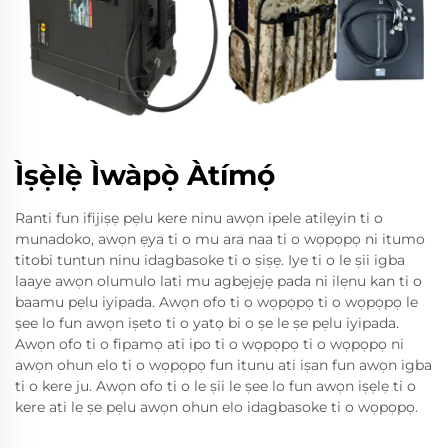
Ìṣẹ̀lẹ̀ Ìwàpọ̀ Àtímọ́
Ranti fun ifijiṣẹ pẹlu kere ninu awọn ipele atilẹyin ti o
munadoko, awọn ẹya ti o mu ara naa ti o wọpọpọ ni itumo
titobi tuntun ninu idagbasoke ti o ṣiṣẹ. Iye ti o le ṣii igba
laaye awọn olumulo lati mu agbẹjẹjẹ pada ni ilẹnu kan ti o
baamu pẹlu iyipada. Awọn ofo ti o wọpọpọ ti o wọpọpọ le
ṣee lo fun awọn iṣeto ti o yatọ bi o ṣe le ṣe pẹlu iyipada.
Awọn ofo ti o fipamọ ati ipo ti o wọpọpọ ti o wọpọpọ ni
awọn ohun elo ti o wọpọpọ fun itunu ati iṣan fun awọn igba
ti o kere ju. Awọn ofo ti o le ṣii le ṣee lo fun awọn iṣẹlẹ ti o
kere ati le ṣe pẹlu awọn ohun elo idagbasoke ti o wọpọpọ.