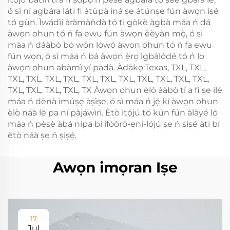
ó sì ní agbára láti fi àtùpà iná ṣe àtúnṣe fún àwọn iṣẹ́
tó gùn. Ìwádìí àràmàǹdà tó ti gòkè àgbà máa ń dá
àwọn ohun tó ń fa ewu fún àwọn èèyàn mọ̀, ó sì
máa ń dáàbò bò wọ́n lọ́wọ́ àwọn ohun tó ń fa ewu
fún wọn, ó sì máa ń bá àwọn ẹ̀rọ ìgbàlódé tó ń lo
àwọn ohun abàmì yí padà. Àdàkọ:Texas, TXL, TXL,
TXL, TXL, TXL, TXL, TXL, TXL, TXL, TXL, TXL, TXL, TXL,
TXL, TXL, TXL, TXL, TX Àwọn ohun èlò ààbò tí a fi ṣe ilé
máa ń dènà ìmúṣẹ àṣìṣe, ó sì máa ń jẹ́ kí àwọn ohun
èlò náà lè pa ní pàjáwìrì. Ètò ìtọ́jú tó kún fún àlàyé ló
máa ń pèsè àbá nípa bí ìfòòró-ẹni-lójú ṣe ń ṣiṣẹ́ àti bí
ètò náà ṣe ń ṣiṣẹ́.
Awọn imọran Iṣe
17
Jul