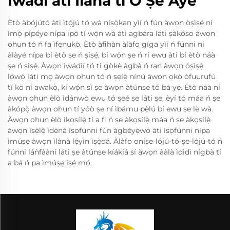
Iwadi ati Ilana ti O Ṣe Aye
Ètò àbójútó àti ìtọ́jú tó wà níṣọ̀kan yìí ń fún àwọn òṣìṣẹ́ ní
ìmọ̀ pípéye nípa ipò tí wọ́n wà àti agbára láti ṣàkóso àwọn
ohun tó ń fa ìfẹnukò. Ètò àfihàn àlàfo gíga yìí ń fúnni ní
àlàyé nípa bí ètò ṣe ń ṣiṣẹ́, bí wọ́n ṣe ń rí ewu àti bí ètò náà
ṣe ń ṣiṣẹ́. Àwọn ìwádìí tó ti gòkè àgbà ń ran àwọn òṣìṣẹ́
lọ́wọ́ láti mọ àwọn ohun tó ń ṣẹlẹ̀ nínú àwọn ọkọ̀ òfuurufú
tí kò ní awakọ̀, kí wọ́n sì ṣe àwọn àtúnṣe tó bá yẹ. Ètò náà ní
àwọn ohun èlò ìdánwò ewu tó ṣeé ṣe láti ṣe, èyí tó máa ń ṣe
àkópọ̀ àwọn ohun tí yóò ṣe ní ìbámu pẹ̀lú bí ewu ṣe lè wà.
Àwọn ohun èlò ìkọsílẹ̀ tí a fi ń ṣe àkọsílẹ̀ máa ń ṣe àkọsílẹ̀
àwọn ìṣẹ̀lẹ̀ ìdènà ìsọfúnni fún àgbéyẹ̀wò àti ìsọfúnni nípa
ìmúṣẹ àwọn ìlànà lẹ́yìn ìṣẹ̀dá. Àlàfo oníṣe-lójú-tó-ṣe-lójú-tó ń
fúnni láǹfààní láti ṣe àtúnṣe kíákíá sí àwọn ààlà ìdìdì nígbà tí
a bá ń pa ìmúṣẹ iṣẹ́ mọ́.