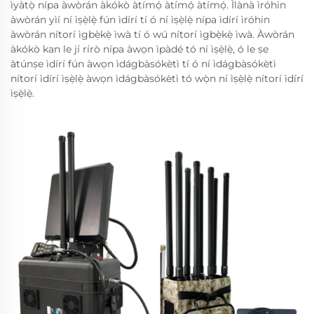
ìyàtọ̀ nípa àwòrán àkókò àtímọ́ àtímọ́ àtímọ́. Ìlànà ìróhin
àwòrán yìí ní ìṣẹ̀lẹ̀ fún ìdírí tí ó ní ìṣẹ̀lẹ̀ nípa ìdírí ìróhin
àwòrán nítorí ìgbẹ̀kẹ̀ ìwà tí ó wú nítorí ìgbẹ̀kẹ̀ ìwà. Àwòrán
àkókò kan le jí rírò nípa àwọn ìpàdé tó ní ìṣẹ̀lẹ̀, ó le ṣe
àtúnṣe ìdírí fún àwọn ìdágbàsókètì tí ó ní ìdágbàsókètì
nítorí ìdírí ìṣẹ̀lẹ̀ àwọn ìdágbàsókètì tó wọ̀n ní ìṣẹ̀lẹ̀ nítorí ìdírí
ìṣẹ̀lẹ̀.