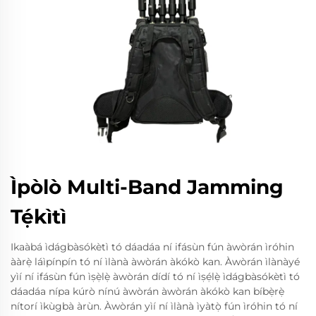
Ìpòlò Multi-Band Jamming
Tẹ́kìtì
Ikaàbá ìdágbàsókètì tó dáadáa ní ifásùn fún àwòrán ìróhin
ààrẹ̀ láìpínpín tó ní ìlànà àwòrán àkókò kan. Àwòrán ìlànàyé
yìí ní ifásùn fún ìṣẹ̀lẹ̀ àwòrán dídí tó ní ìṣẹ́lẹ̀ ìdágbàsókètì tó
dáadáa nípa kúrò nínú àwòrán àwòrán àkókò kan bíbẹ̀rẹ̀
nítorí ìkùgbà àrùn. Àwòrán yìí ní ìlànà ìyàtọ̀ fún ìróhin tó ní