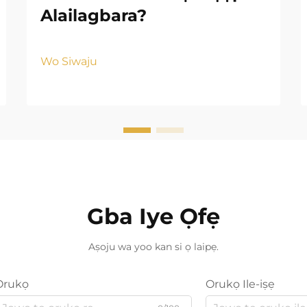
Alailagbara?
Wo Siwaju
Gba Iye Ọfẹ
Aṣoju wa yoo kan si ọ laipẹ.
Orukọ
Orukọ Ile-iṣẹ