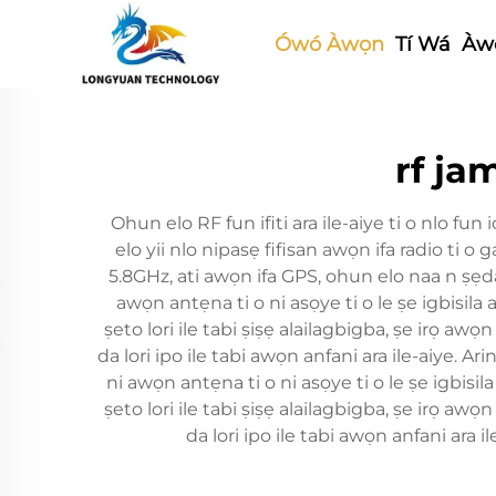
Ówó Àwọn
Tí Wá
Àwọ
rf ja
Ohun elo RF fun ifiti ara ile-aiye ti o nlo fun id
elo yii nlo nipasẹ fifisan awọn ifa radio ti o
5.8GHz, ati awọn ifa GPS, ohun elo naa n ṣẹda ib
awọn antẹna ti o ni asọye ti o le ṣe igbisila a
ṣeto lori ile tabi ṣiṣẹ alailagbigba, ṣe irọ awọn
da lori ipo ile tabi awọn anfani ara ile-aiye. Ar
ni awọn antẹna ti o ni asọye ti o le ṣe igbisila
ṣeto lori ile tabi ṣiṣẹ alailagbigba, ṣe irọ awọn
da lori ipo ile tabi awọn anfani ara il