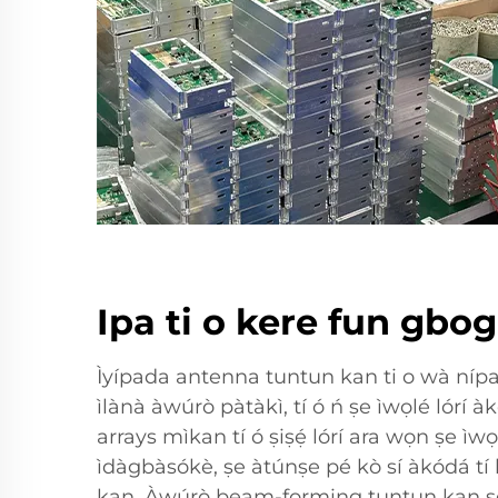
Ipa ti o kere fun gbo
Ìyípada antenna tuntun kan ti o wà níp
ìlànà àwúrò pàtàkì, tí ó ń ṣe ìwọlé lórí
arrays mìkan tí ó ṣiṣẹ́ lórí ara wọn ṣe ìw
ìdàgbàsókè, ṣe àtúnṣe pé kò sí àkódá tí 
kan. Àwúrò beam-forming tuntun kan ṣe ì 