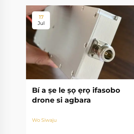
17
Jul
Bí a ṣe le ṣọ ẹrọ ifasobo
drone si agbara
Wo Siwaju