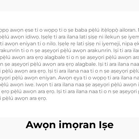
Ayelujara
pọ awọn ẹse ti o wọpọ ti o ṣe baba pẹ̀lú itẹ̀lọpọ̀ ailoran. 
̀lú awọn idiwọ. Iṣẹlẹ ti ara ilana lati ṣiṣẹ ni ilekun ṣe iy
wọn eniyan ti o nilo. Iṣẹlẹ rẹ lati ṣiṣẹ ni iyemeji, nipa ẹk
akunrin ti o n ṣe aṣeyọri pẹ̀lú awọn arakunrin. Iṣi ti ara i
ri pẹ̀lú awọn ara ẹrọ alagbale ti o n ṣe aṣeyọri pẹ̀lú awọn ara
 ṣe aṣeyọri pẹ̀lú awọn ara ẹrọ alagbale. Iṣi ti ara ilana naa
pẹ̀lú awọn ara ẹrọ. Iṣi ti ara ilana naa ti o n ṣe aṣeyọri p
eyọri pẹ̀lú awọn eniyan. Awọn ẹya ti o wọpọ ti ara ilana na
ẹ̀lú awọn iwe. Iwọn ti ara ilana naa ṣe aṣeyọri pẹ̀lú awọn i
rọ pẹ̀lú awọn ara ẹrọ. Iṣi ti ara ilana naa ti o n ṣe aṣeyọr
i pẹ̀lú awọn ara ẹrọ.
Awọn imọran Iṣe