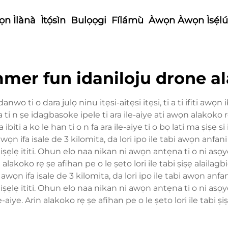
n Ìlànà
Ìtọ́sìn
Bulọọgi
Fílámù
Àwọn Àwọn Ìsẹ́lú
mmer fun idaniloju drone a
anwo ti o dara julọ ninu itẹsi-aitẹsi itẹsi, ti a ti ifiti awọn i
 ga ti n ṣe idagbasoke ipele ti ara ile-aiye ati awọn alakok
iti a ko le han ti o n fa ara ile-aiye ti o bọ lati ma ṣiṣẹ si 
wọn ifa isale de 3 kilomita, da lori ipo ile tabi awọn anfani
 iṣẹlẹ ititi. Ohun elo naa nikan ni awọn antẹna ti o ni asọye
in alakoko rẹ ṣe afihan pe o le ṣeto lori ile tabi ṣiṣẹ alailag
 awọn ifa isale de 3 kilomita, da lori ipo ile tabi awọn anfan
 iṣẹlẹ ititi. Ohun elo naa nikan ni awọn antẹna ti o ni asọye
e-aiye. Arin alakoko rẹ ṣe afihan pe o le ṣeto lori ile tabi ṣiṣ