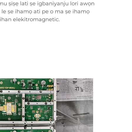
n mu ṣiṣẹ lati ṣe igbaniyanju lori awọn
e le ṣe ihamọ ati pe o ma ṣe ihamọ
ifihan elekitromagnetic.