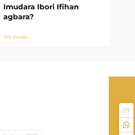
Imudara Ibori Ifihan
Wi
agbara?
Ja
Wo Siwaju
Wo S