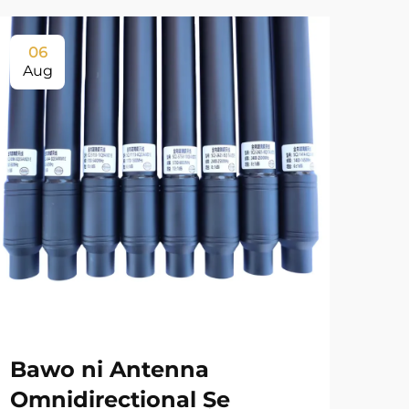
06
0
Aug
Au
Bawo ni Antenna
Ki
Omnidirectional Ṣe
Ẹr