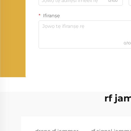
0/100
Ifiranṣẹ
0/1
rf ja