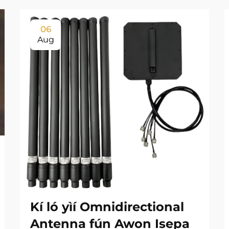
06
Aug
Kí ló yìí Omnidirectional
Antenna fún Awọn Iṣẹpa