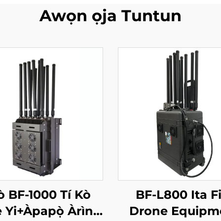
Awọn ọja Tuntun
ò BF-1000 Tí Kò
BF-L800 Ita F
 Yi+Àpapọ̀ Àrìn
Drone Equipm