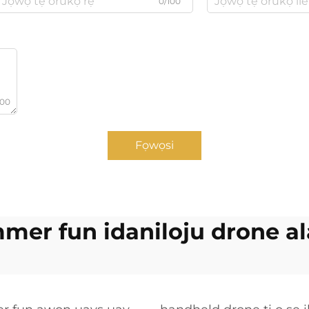
0/100
000
Fọwọsi
mmer fun idaniloju drone a