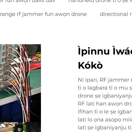
er fun awọn uavs uav
handheld drone ti o ṣe
 range rf jammer fun awọn drone
directional
Ìpinnu Ìwád
Kókò
Ni ipari, RF jammer n
ti o lagbara ti o mu 
drone ṣe igbaniyanju.
RF lati han awọn dro
ifihan ti o le ṣe igb
lati lo ọna asopọ mi
lati ṣe igbaniyanju t