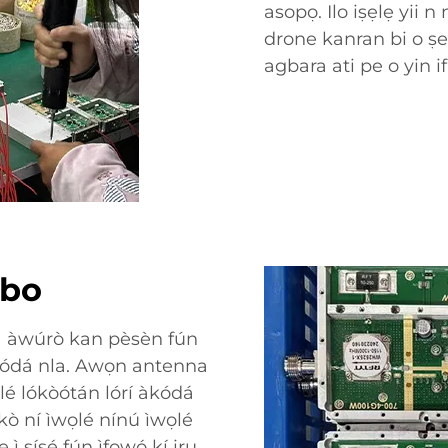
asopọ. Ilo iṣẹlẹ yii 
drone kanran bi o ṣ
agbara ati pe o yin 
gbo
a àwúrò kan pèsèn fún
 àkódá nla. Awọn antenna
ọlé lókòótán lórí àkódá
kò ní ìwọlé nínú ìwọlé
ṣíṣẹ́ fún ìfọwọ́ kí iru