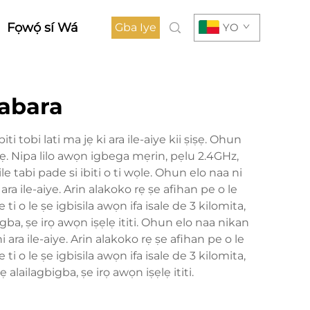
Fọwọ́ sí Wá
Gba Iye
YO
labara
biti tobi lati ma jẹ ki ara ile-aiye kii ṣiṣẹ. Ohun
o rẹ. Nipa lilo awọn igbega mẹrin, pẹlu 2.4GHz,
ile tabi pade si ibiti o ti wọle. Ohun elo naa ni
 ara ile-aiye. Arin alakoko rẹ ṣe afihan pe o le
 ti o le ṣe igbisila awọn ifa isale de 3 kilomita,
bigba, ṣe irọ awọn iṣẹlẹ ititi. Ohun elo naa nikan
i ara ile-aiye. Arin alakoko rẹ ṣe afihan pe o le
 ti o le ṣe igbisila awọn ifa isale de 3 kilomita,
ẹ alailagbigba, ṣe irọ awọn iṣẹlẹ ititi.