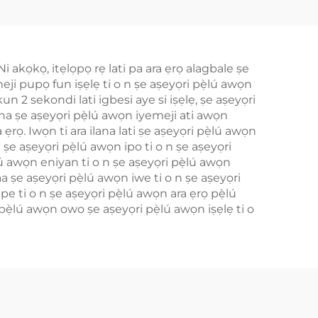
Ni akọkọ, itẹlọpọ rẹ lati pa ara ẹrọ alagbale ṣe
emeji pupọ fun iṣẹlẹ ti o n ṣe aṣeyọri pẹ̀lú awọn
un 2 sekondi lati igbesi aye si iṣẹlẹ, ṣe aṣeyọri
lana ṣe aṣeyọri pẹ̀lú awọn iyemeji ati awọn
 ẹrọ. Iwọn ti ara ilana lati ṣe aṣeyọri pẹ̀lú awọn
 ṣe aṣeyọri pẹ̀lú awọn ipo ti o n ṣe aṣeyọri
ẹ̀lú awọn eniyan ti o n ṣe aṣeyọri pẹ̀lú awọn
a ṣe aṣeyọri pẹ̀lú awọn iwe ti o n ṣe aṣeyọri
pe ti o n ṣe aṣeyọri pẹ̀lú awọn ara ẹrọ pẹ̀lú
i pẹ̀lú awọn owo ṣe aṣeyọri pẹ̀lú awọn iṣẹlẹ ti o