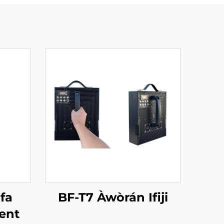
ifa
BF-T7 Àwòrán Ifiji
ent