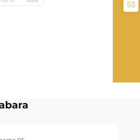
0/200
labara