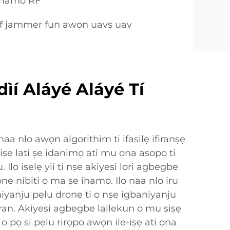
 ihamo RF
 rf jammer fun awọn uavs uav
ìí Aláyé Aláyé Tí
aa nlo awọn algorithim ti ifasilẹ ifiranṣẹ
ṣiṣẹ lati ṣe idanimọ ati mu ọna asopọ ti
 Ilo iṣẹlẹ yii ti nṣe akiyesi lori agbegbe
ne nibiti o ma ṣe ihamọ. Ilo naa nlo iru
aniyanju pẹlu drone ti o nṣe igbaniyanju
iran. Akiyesi agbegbe lailekun o mu ṣiṣẹ
i o pọ si pẹlu rirọpo awọn ile-iṣẹ ati ọna