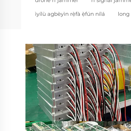
drone rf jammer
rf signal jamm
ìyílù agbèyìn rẹ̀fà ẹ̀fún nílá
long