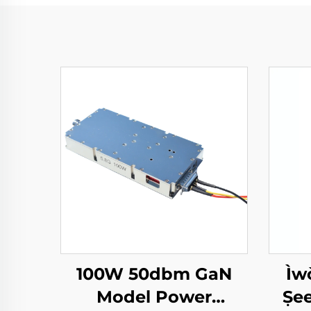
100W 50dbm GaN
Ìw
Model Power
Ṣee