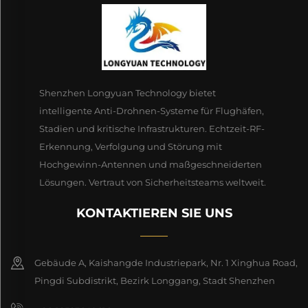
Shenzhen Longyuan Technology bietet
intelligente Anti-Drohnen-Systeme für Flughäfen,
Stadien und kritische Infrastrukturen. Echtzeit-RF-
Erkennung, Verfolgung und Störung mit
Hochgewinn-Antennen und maßgeschneiderten
Lösungen. Vertraut von Sicherheitsteams weltweit.
KONTAKTIEREN SIE UNS
Gebäude A, Kaishangde Industriepark, Nr. 1 Xinghua Road,
Pingdi Subdistrikt, Bezirk Longgang, Stadt Shenzhen