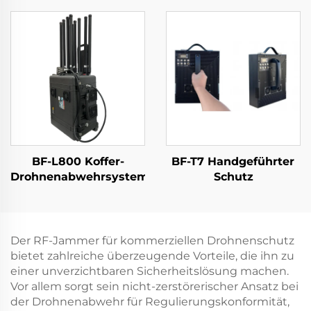
für Drohnensysteme
Drohnen-Ausrüstung
Abwehrmodul für
Drohnen 5,2/5,8G
Ausreichende RF-
Schilde 5,2/5,8G 100W
50dBm
BF-L800 Koffer-
BF-T7 Handgeführter
Drohnenabwehrsystem
Schutz
Der RF-Jammer für kommerziellen Drohnenschutz
bietet zahlreiche überzeugende Vorteile, die ihn zu
einer unverzichtbaren Sicherheitslösung machen.
Vor allem sorgt sein nicht-zerstörerischer Ansatz bei
der Drohnenabwehr für Regulierungskonformität,