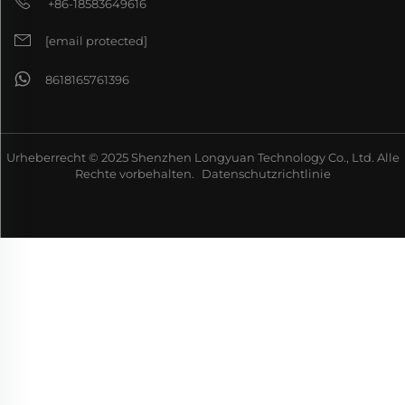
+86-18583649616
[email protected]
8618165761396
Urheberrecht © 2025 Shenzhen Longyuan Technology Co., Ltd. Alle
Rechte vorbehalten.
Datenschutzrichtlinie