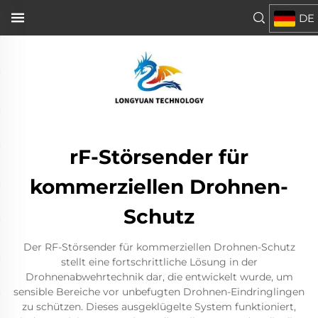
DE
rF-Störsender für
kommerziellen Drohnen-
Schutz
Der RF-Störsender für kommerziellen Drohnen-Schutz
stellt eine fortschrittliche Lösung in der
Drohnenabwehrtechnik dar, die entwickelt wurde, um
sensible Bereiche vor unbefugten Drohnen-Eindringlingen
zu schützen. Dieses ausgeklügelte System funktioniert,