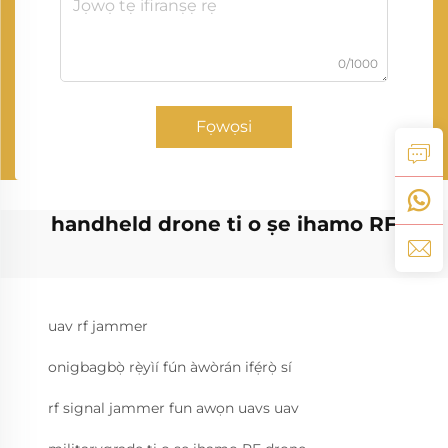
0/1000
Fọwọsi
handheld drone ti o ṣe ihamo RF
uav rf jammer
onigbagbọ̀ rẹ̀yìí fún àwòrán ifẹ́rọ̀ sí
rf signal jammer fun awọn uavs uav