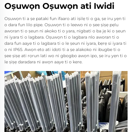
Oṣuwọn Oṣuwọn ati Iwidi
Oṣuwọn ti a ṣe pataki fun ifaaro ati iṣilẹ ti o ga, ṣe iru yẹn ti
o dara fun lilo pipe. Oṣuwọn ti o leewo ni o ṣee ṣiṣẹ pẹlu
aworan ti o ṣeun ni akoko ti o yara, nigbati o ba jẹ ki o ṣeun
ni iyara ti o lagbara. Oṣuwọn ti o lagbara nlo aworan ti o
dara fun aaye ti o lagbara ti o le ṣeun ni iyara, bẹrẹ si iyara ti
o ni IP65. Awọn eto ati idoti ti a ṣe alakoko ni ibugbe ti o
ṣee ṣiṣẹ ati rọrun lati wo ni gbogbo awọn ipo, ṣe iru yẹn ti o
le ṣiṣẹ daradara ni awọn aaye ti o kere.