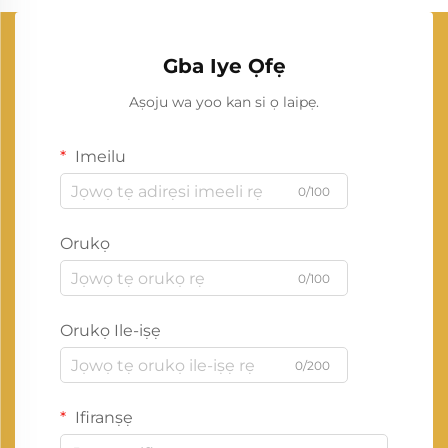
Gba Iye Ọfẹ
Aṣoju wa yoo kan si ọ laipẹ.
Imeilu
0/100
Orukọ
0/100
Orukọ Ile-iṣẹ
0/200
Ifiranṣẹ