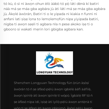
tó kù, ó sì ní àwọn ohun èlò ààbò tó pọ̀ láti dènà kí batiri
náà má ṣe máa gba agbára jù àti láti má ṣe máa gba agbára
jù. Àkọlé àwòrán, Batiri ti o le yipada ni kiakia n funni ni
anfani lati ṣiṣẹ lọna to lemọlemọfún nipa yiyipada batiri,
nigba ti awọn sẹẹli ti agbara nla n pese akoko iṣẹ ti o
gbooro si wakati mẹrin lori gbigba agbara kan.
Shenzhen Longyuan Technology fún ọ̀rùn àṣòṣí
àwòrán tó ń ṣe àfàsó pẹ̀lú àwọn igbèlẹ̀ àáfì àáfìlẹ̀,
àwọn ìpínlẹ̀ àtì àwọn ìpínlẹ̀ tí wọ́pọ̀. Ìgbàlẹ̀ RF tó ń
ṣe àfàsó nípa ìdí, ìṣíṣẹ̀ àti ìyílọ̀ pẹ̀lú àwọn antẹ̀nà tí
wọ́n ti ṣe àfàsó àti àwọn ìdánimọ̀. Àṣòṣí pẹ̀lú àwọn