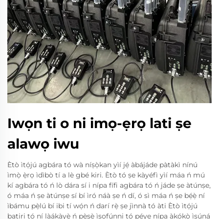
Iwọn ti o ni imọ-ẹrọ lati ṣe
alawọ iwu
Ètò ìtọ́jú agbára tó wà níṣọ̀kan yìí jẹ́ àbájáde pàtàkì nínú
ìmọ̀ ẹ̀rọ ìdìbò tí a lè gbé kiri. Ètò tó ṣe kàyéfì yìí máa ń mú
kí agbára tó ń lò dára sí i nípa fífi agbára tó ń jáde ṣe àtúnṣe,
ó máa ń ṣe àtúnṣe sí bí ìró náà ṣe ń dí, ó sì máa ń ṣe bẹ́ẹ̀ ní
ìbámu pẹ̀lú bí ibi tí wọ́n ń darí rẹ̀ ṣe jìnnà tó àti Ètò ìtọ́jú
batiri tó ní làákàyè ń pèsè ìsọfúnni tó péye nípa àkókò ìsúná