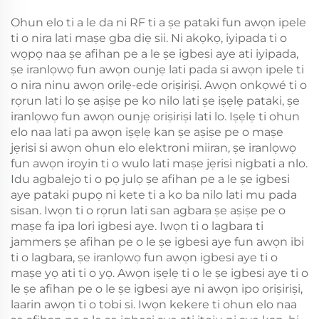
Ohun elo ti a le da ni RF ti a ṣe pataki fun awọn ipele
ti o nira lati maṣe gba diẹ sii. Ni akọkọ, iyipada ti o
wọpọ naa ṣe afihan pe a le ṣe igbesi aye ati iyipada,
ṣe iranlọwọ fun awọn ounjẹ lati pada si awọn ipele ti
o nira ninu awọn orilẹ-ede oriṣiriṣi. Awọn onkọwé ti o
rọrun lati lo ṣe aṣiṣe pe ko nilo lati ṣe iṣẹlẹ pataki, ṣe
iranlọwọ fun awọn ounjẹ oriṣiriṣi lati lo. Iṣẹlẹ ti ohun
elo naa lati pa awọn iṣẹlẹ kan ṣe aṣiṣe pe o maṣe
jẹrisi si awọn ohun elo elektroni miiran, ṣe iranlọwọ
fun awọn iroyin ti o wulo lati maṣe jẹrisi nigbati a nlo.
Idu agbalejo ti o pọ julọ ṣe afihan pe a le ṣe igbesi
aye pataki pupọ ni kete ti a ko ba nilo lati mu pada
sisan. Iwọn ti o rọrun lati san agbara ṣe aṣiṣe pe o
maṣe fa ipa lori igbesi aye. Iwọn ti o lagbara ti
jammers ṣe afihan pe o le ṣe igbesi aye fun awọn ibi
ti o lagbara, ṣe iranlọwọ fun awọn igbesi aye ti o
maṣe yọ ati ti o yọ. Awọn iṣẹlẹ ti o le ṣe igbesi aye ti o
le ṣe afihan pe o le ṣe igbesi aye ni awọn ipo oriṣiriṣi,
laarin awọn ti o tobi si. Iwọn kekere ti ohun elo naa