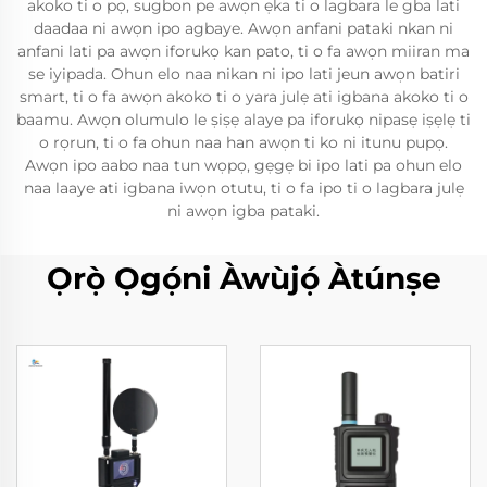
akoko ti o pọ, sugbon pe awọn ẹka ti o lagbara le gba lati
daadaa ni awọn ipo agbaye. Awọn anfani pataki nkan ni
anfani lati pa awọn iforukọ kan pato, ti o fa awọn miiran ma
se iyipada. Ohun elo naa nikan ni ipo lati jeun awọn batiri
smart, ti o fa awọn akoko ti o yara julẹ ati igbana akoko ti o
baamu. Awọn olumulo le ṣiṣẹ alaye pa iforukọ nipasẹ iṣẹlẹ ti
o rọrun, ti o fa ohun naa han awọn ti ko ni itunu pupọ.
Awọn ipo aabo naa tun wọpọ, gẹgẹ bi ipo lati pa ohun elo
naa laaye ati igbana iwọn otutu, ti o fa ipo ti o lagbara julẹ
ni awọn igba pataki.
Ọrọ̀ Ọgọ́ni Àwùjọ́ Àtúnṣe