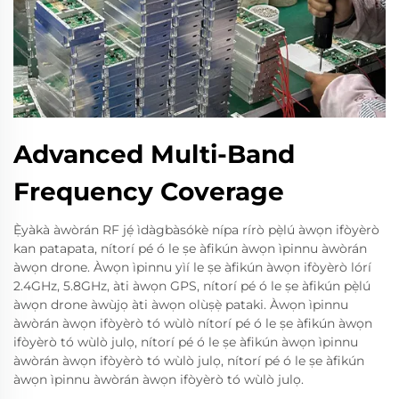
Advanced Multi-Band
Frequency Coverage
Ẹ̀yàkà àwòrán RF jẹ́ ìdàgbàsókè nípa rírò pẹ̀lú àwọn ifòyèrò
kan patapata, nítorí pé ó le ṣe àfikún àwọn ìpinnu àwòrán
àwọn drone. Àwọn ìpinnu yìí le ṣe àfikún àwọn ifòyèrò lórí
2.4GHz, 5.8GHz, àti àwọn GPS, nítorí pé ó le ṣe àfikún pẹ̀lú
àwọn drone àwùjọ àti àwọn olùṣẹ̀ pataki. Àwọn ìpinnu
àwòrán àwọn ifòyèrò tó wùlò nítorí pé ó le ṣe àfikún àwọn
ifòyèrò tó wùlò julọ, nítorí pé ó le ṣe àfikún àwọn ìpinnu
àwòrán àwọn ifòyèrò tó wùlò julọ, nítorí pé ó le ṣe àfikún
àwọn ìpinnu àwòrán àwọn ifòyèrò tó wùlò julọ.