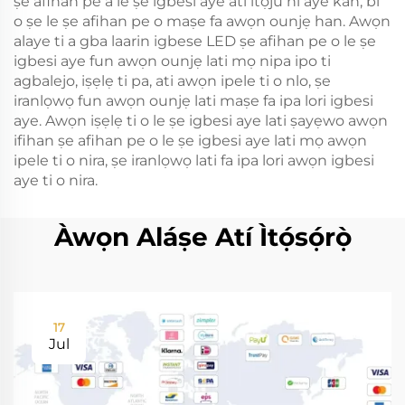
ṣe afihan pe a le ṣe igbesi aye ati itọju ni aye kan, bi
o ṣe le ṣe afihan pe o maṣe fa awọn ounjẹ han. Awọn
alaye ti a gba laarin igbese LED ṣe afihan pe o le ṣe
igbesi aye fun awọn ounjẹ lati mọ nipa ipo ti
agbalejo, iṣẹlẹ ti pa, ati awọn ipele ti o nlo, ṣe
iranlọwọ fun awọn ounjẹ lati maṣe fa ipa lori igbesi
aye. Awọn iṣẹlẹ ti o le ṣe igbesi aye lati ṣayẹwo awọn
ifihan ṣe afihan pe o le ṣe igbesi aye lati mọ awọn
ipele ti o nira, ṣe iranlọwọ lati fa ipa lori awọn igbesi
aye ti o nira.
Àwọn Aláṣe Atí Ìtọ́sọ́rọ̀
17
Jul