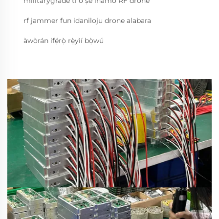
militarygrade ti o ṣe ihamo RF drone
rf jammer fun idaniloju drone alabara
àwòrán ifẹ́rọ̀ rẹ̀yìí bọ̀wú