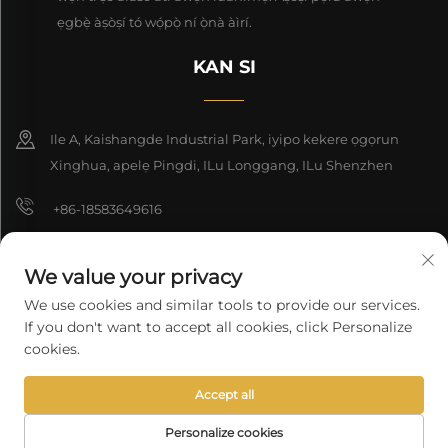
ẹgbẹ̀ àṣòṣí tó wọ́pọ̀ ní ọ̀nà àìrí.
KAN SI
Ile A, Kaishangde Industrial Park, iyipo kekere ọgọrun
Xinghua, apelẹ Pingdi, ILu Longgang, ILu Shenzhen
+86-18583649616
[email protected]
We value your privacy
8618165761396
We use cookies and similar tools to provide our services.
If you don't want to accept all cookies, click Personalize
cookies.
Eto Ọmọ Iṣẹlẹ © 2025 Shenzhen Longyuan Technology Co., Ltd.
Accept all
Gbogbo eniyan ti ń ṣe iṣẹlẹ wa.
Ilana Asiri
Personalize cookies