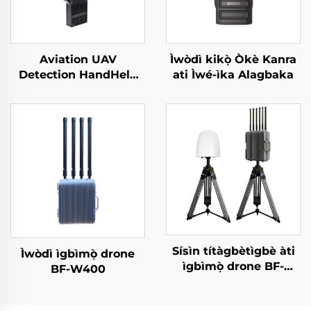
Aviation UAV
Ìwòdì kikọ̀ Òkè Kanra
Detection HandHeld
ati Ìwé-ìka Alagbaka
Perimeter Security
Solutions Against
Drones Portable Long
Range Signal Detector
For FPV
Sísìn títàgbètìgbè àti
Ìwòdì ìgbìmọ̀ drone
ìgbìmọ̀ drone BF-
BF-W400
W550