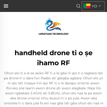
YO
handheld drone ti o ṣe
ihamo RF
Ohun elo ti a le se asiko RF ti a le gba ni ipo ti o lagbara lati
pa drone ti o dara fun ifaabo ati gbigba agbara. Ohun elo yii
ni ipo lati maaye irin-ajo RF ti o le darapu orisirisi awọn
iforukọ silẹ laarin awọn drone ati awọn alagbale. Nipa lilo
awọn igbekale 2.4GHz ati 5.8GHz, ohun elo naa le pa awọn
ẹka drone oriṣiriṣi ninu ibusun ti o pọ julẹ. Awọn ẹka
onisilelẹ ti o dara julẹ fa ẹni naa gba lati gba ohun elo naa ni