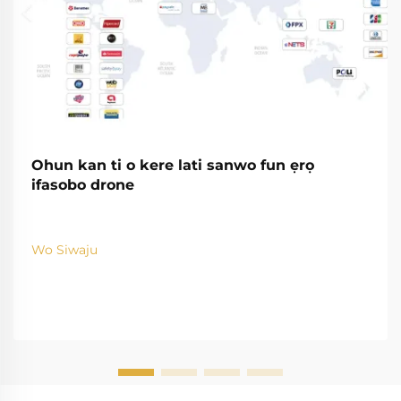
Ohun kan ti o kere lati sanwo fun ẹrọ
ifasobo drone
Wo Siwaju