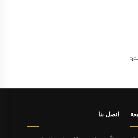
هاز كشف الطائرات بدون طيار BF-
عة
اتصل بنا