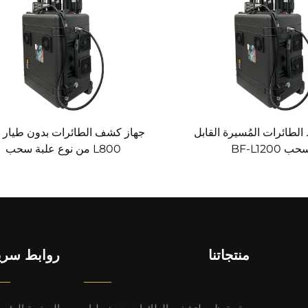
الطائرات المُسيرة القابل
ج
ب BF-L1200
L800 من نوع علبة سحب
منتجاتنا
روابط سري