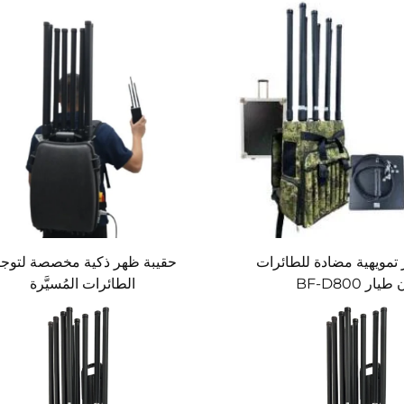
تمويهية مضادة للطائرات
حقيبة ظهر ذكية مخصصة لتوجي
يار BF-D800
الطائرات المُسيَّرة