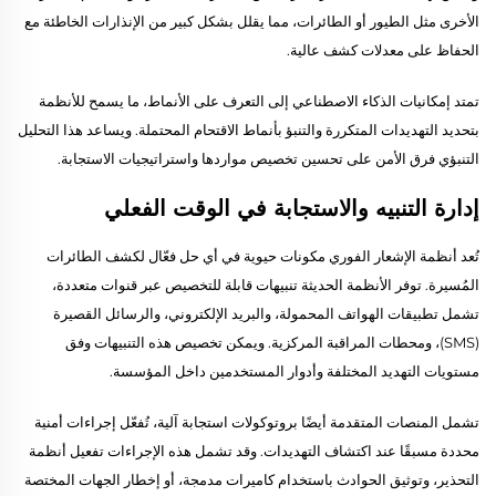
الأخرى مثل الطيور أو الطائرات، مما يقلل بشكل كبير من الإنذارات الخاطئة مع
الحفاظ على معدلات كشف عالية.
تمتد إمكانيات الذكاء الاصطناعي إلى التعرف على الأنماط، ما يسمح للأنظمة
بتحديد التهديدات المتكررة والتنبؤ بأنماط الاقتحام المحتملة. ويساعد هذا التحليل
التنبؤي فرق الأمن على تحسين تخصيص مواردها واستراتيجيات الاستجابة.
إدارة التنبيه والاستجابة في الوقت الفعلي
تُعد أنظمة الإشعار الفوري مكونات حيوية في أي حل فعّال لكشف الطائرات
المُسيرة. توفر الأنظمة الحديثة تنبيهات قابلة للتخصيص عبر قنوات متعددة،
تشمل تطبيقات الهواتف المحمولة، والبريد الإلكتروني، والرسائل القصيرة
(SMS)، ومحطات المراقبة المركزية. ويمكن تخصيص هذه التنبيهات وفق
مستويات التهديد المختلفة وأدوار المستخدمين داخل المؤسسة.
تشمل المنصات المتقدمة أيضًا بروتوكولات استجابة آلية، تُفعّل إجراءات أمنية
محددة مسبقًا عند اكتشاف التهديدات. وقد تشمل هذه الإجراءات تفعيل أنظمة
التحذير، وتوثيق الحوادث باستخدام كاميرات مدمجة، أو إخطار الجهات المختصة