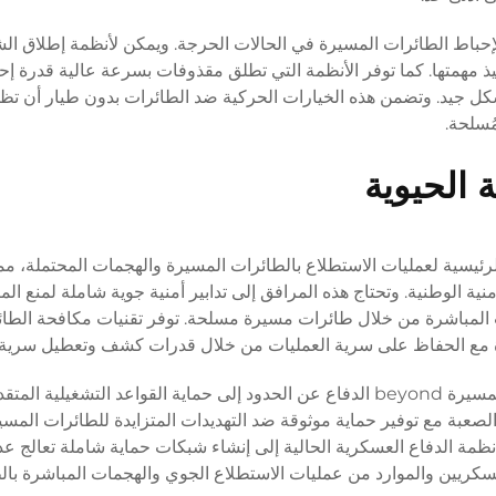
 لإحباط الطائرات المسيرة في الحالات الحرجة. ويمكن لأنظمة إطلاق ال
نفيذ مهمتها. كما توفر الأنظمة التي تطلق مقذوفات بسرعة عالية قدرة إح
ل جيد. وتضمن هذه الخيارات الحركية
ضد الطائرات بدون طيار
أن تظل
ُسلحة.
ة الحيوية
رئيسية لعمليات الاستطلاع بالطائرات المسيرة والهجمات المحتملة، مم
ة الوطنية. وتحتاج هذه المرافق إلى تدابير أمنية جوية شاملة لمنع المر
ات المباشرة من خلال طائرات مسيرة مسلحة. توفر تقنيات مكافحة الطا
يّدة مع الحفاظ على سرية العمليات من خلال قدرات كشف وتعطيل سرية.
تمتد التطبيقات العسكرية للأنظمة المضادة للطائرات المسيرة beyond الدفاع عن الحدود إلى حماية القواعد التشغ
الصعبة مع توفير حماية موثوقة ضد التهديدات المتزايدة للطائرات المسي
أنظمة الدفاع العسكرية الحالية إلى إنشاء شبكات حماية شاملة تعالج ع
العسكريين والموارد من عمليات الاستطلاع الجوي والهجمات المباشرة بال