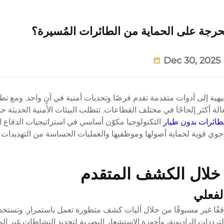
لحرجة على الحماية من الطائرات المُسيرة؟
Dec 30, 2025
هية إلى أدوات متقدمة تقدم فرصًا وتحديات أمنية في آنٍ واحد. ومع تطو
لة أكثر إلحاحًا في مختلف القطاعات. تتطلب البيئات الأمنية الحديثة ح
طائرات بدون طيار
التكنولوجيا مكوّن أساسي في استراتيجيات الدفاع ا
جوي قوية لحماية أصولها وموظفيها والعمليات الحساسة من التهديدات 
ن خلال الكشف المتقدم
لفعلي
موقفًا غير مسبوقًا من خلال آليات كشف متطورة تعمل باستمرار. وتستخد
ترددات الراديوية، وأجهزة الاستشعار البصرية لتحديد النشاطات غير ال