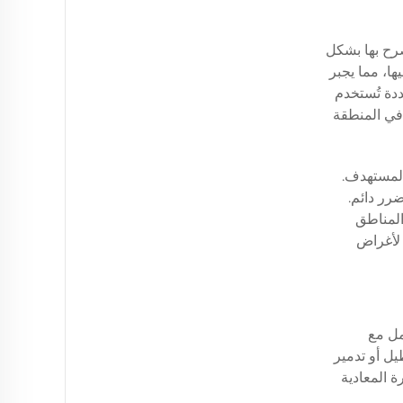
رح بها بشكل
ا، مما يجبر
ددة تُستخدم
في المنطقة
المستهدف.
رر دائم.
دًا عن المناطق
 لأغراض
مل مع
يل أو تدمير
 المعادية