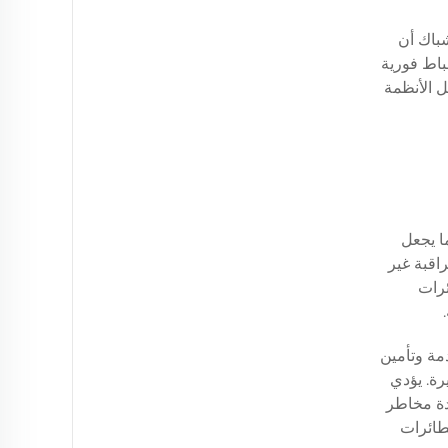
شباك أن
باط فورية
 الأنظمة
ا يجعل
اقبة غير
ئرات
يلية المتقدمة وتأمين
رة. يؤدي
دة مخاطر
طائرات