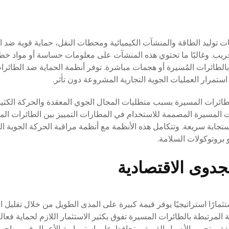
طات توليد الطاقة والمنشآت الكيميائية ومحطات النقل، حماية قوية ضد 
ريب. وغالبًا ما تحتوي هذه المنشآت على معلومات حساسة أو مواد خط
طائرات المُسيرة أو هجمات مباشرة. توفر أنظمة الحماية ضد الطائرات
مرار العمليات الجوية التجارية المشروعة دون تأثر.
ة الطائرات المسيرة بسبب متطلبات المجال الجوي المعقدة والحركة الكثي
 المسيرة المصممة للاستخدام في المطارات التمييز بين الطائرات ال
تجابة سريعة. وتتكامل هذه الأنظمة مع أنظمة مراقبة الحركة الجوية ال
بروتوكولات السلامة.
لجدوى الاقتصادية
مارًا استراتيجيًا يوفر قيمة كبيرة على المدى الطويل من خلال تقليل 
ة المرتبطة بالطائرات المسيرة تفوق بكثير الاستثمار اللازم لحماية فعا
كلفة، وتحمي الأصول القيمة، وتحافظ على استمرارية الأعمال في مواجهة