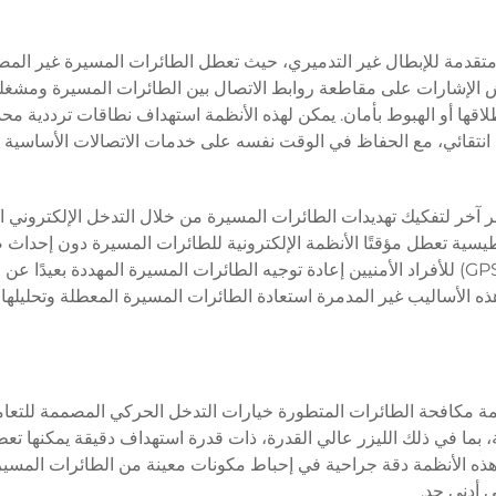
متقدمة للإبطال غير التدميري، حيث تعطل الطائرات المسيرة غير المص
 الإشارات على مقاطعة روابط الاتصال بين الطائرات المسيرة ومشغليه
طلاقها أو الهبوط بأمان. يمكن لهذه الأنظمة استهداف نطاقات ترددية مح
 انتقائي، مع الحفاظ في الوقت نفسه على خدمات الاتصالات الأساسية 
ر آخر لتفكيك تهديدات الطائرات المسيرة من خلال التدخل الإلكتروني 
سية تعطل مؤقتًا الأنظمة الإلكترونية للطائرات المسيرة دون إحداث ض
وتتيح قدرات التزييف في نظام تحديد المواقع العالمي (GPS) للأفراد الأمنيين إعادة توجيه الطائرات المسيرة المهددة بعي
ه الأساليب غير المدمرة استعادة الطائرات المسيرة المعطلة وتحليلها
نظمة مكافحة الطائرات المتطورة خيارات التدخل الحركي المصممة للتعا
ة، بما في ذلك الليزر عالي القدرة، ذات قدرة استهداف دقيقة يمكنها تعط
ذه الأنظمة دقة جراحية في إحباط مكونات معينة من الطائرات المسيرة
ى أدنى حد.