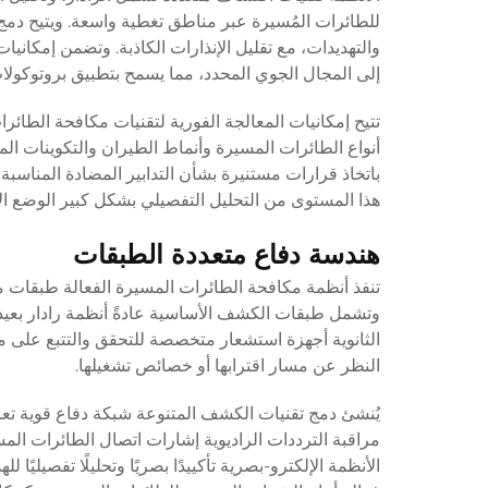
للطائرات المُسيرة عبر مناطق تغطية واسعة. ويتيح دمج 
والتهديدات، مع تقليل الإنذارات الكاذبة. وتضمن إمكان
إلى المجال الجوي المحدد، مما يسمح بتطبيق بروتوكولا
تتيح إمكانيات المعالجة الفورية لتقنيات مكافحة الطائرا
أنواع الطائرات المسيرة وأنماط الطيران والتكوينات الم
باتخاذ قرارات مستنيرة بشأن التدابير المضادة المناسبة 
هذا المستوى من التحليل التفصيلي بشكل كبير الوضع ال
هندسة دفاع متعددة الطبقات
تنفذ أنظمة مكافحة الطائرات المسيرة الفعالة طبقات
وتشمل طبقات الكشف الأساسية عادةً أنظمة رادار بعي
الثانوية أجهزة استشعار متخصصة للتحقق والتتبع على مق
النظر عن مسار اقترابها أو خصائص تشغيلها.
يُنشئ دمج تقنيات الكشف المتنوعة شبكة دفاع قوية تع
مراقبة الترددات الراديوية إشارات اتصال الطائرات الم
الأنظمة الإلكترو-بصرية تأكييدًا بصريًا وتحليلًا تفصيل