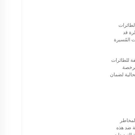
الطائرات
رة قد
 المُسيرة
فة للطائرات
مرخصة
حالية لضمان
المخاطر
لة ضد هذه
 التهديدات