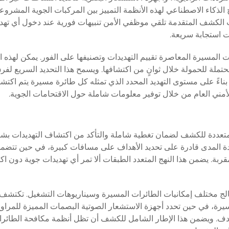
الذكاء الاصطناعي لهذه الأنظمة التمييز بين المركبات الجوية المشروع
يات الكشف المتقدمة تلقي موظفي الأمن تنبيهات فورية عند دخول أي تهد
ت استجابة سريعة.
ت المسيرة المعاصرة تقييم التهديدات وتصنيفها على الفور. يمكن لهذه ا
حتملة للحمولة خلال ثوانٍ من اكتشافها. ويسمح هذا التحديد السريع لفر
بناءً على مستوى التهديد المحدد الذي تمثله كل طائرة مسيرة يتم اكتشا
أمني العام من خلال توفير معلومات شاملة حول الاقتحامات الجوية.
 متعددة للكشف لضمان تغطية شاملة والتأكد من اكتشاف التهديدات بش
دة المدى قادرة على تحديد الأهداف على مسافات كبيرة، في حين تتضم
ربة. يضمن هذا النهج المتعدد الطبقات ألا تمر أي تهديدات جوية دون 
الج مختلف إمكانيات الطائرات المسيرة وسيناريوهات التشغيل. تكتشف
سيرة، في حين تحدد أجهزة الاستشعار الصوتية البصمات المميزة للمراوح
يًا للهدف. ويضمن هذا الإطار الشامل للكشف أن تظل أنظمة مكافحة الطائ