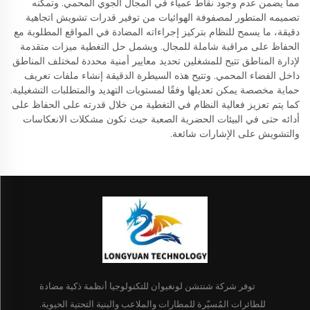
مما يضمن عدم وجود نقاط عمياء في المجال الجوي المحمي. وتمكنه
تصميمه المتطور لمصفوفة الهوائيات من توفير قدرات تشويش اتجاهية
دقيقة، ما يسمح للنظام بتركيز إجراءاته المضادة في المواقع المطلوبة مع
الحفاظ على مراقبة شاملة للمجال. ويشمل حل التغطية ميزات متقدمة
لإدارة المناطق تتيح للمشغلين تحديد معايير أمنية محددة لمختلف المناطق
داخل الفضاء المحمي. وتتيح هذه السيطرة الدقيقة إنشاء ملفات تعريف
حماية مخصصة يمكن تعديلها وفقًا لمستويات التهديد والمتطلبات التشغيلية.
كما يتم تعزيز فعالية النظام في التغطية من خلال قدرته على الحفاظ على
أدائه حتى في البيئات الحضرية الصعبة حيث تكون مشكلات الانعكاسات
والتشويش على الإشارات شائعة.
توفر شركة شنتشن لونغيوان للتكنولوجيا أنظمة ذكية مضادة
للطائرات المُسيّرة للمطارات والملاعب والبنية التحتية الحيوية.