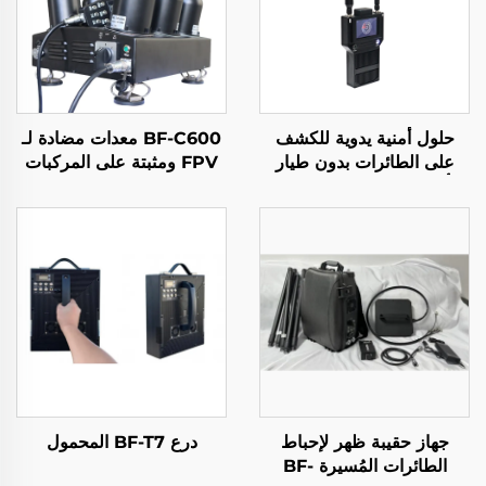
حلول أمنية يدوية للكشف
BF-C600 معدات مضادة لـ
على الطائرات بدون طيار
FPV ومثبتة على المركبات
لتأمين المحيط الأمني حلول
لمكافحة الطائرات المُسيّرة
الكشف عن الإشارات طويلة
المدى المحمولة لكشف
الطائرات بدون طيار من نوع
FPV
جهاز حقيبة ظهر لإحباط
درع BF-T7 المحمول
الطائرات المُسيرة BF-