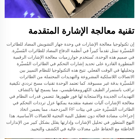
تقنية معالجة الإشارة المتقدمة
إن تكنولوجيا معالجة الإشارات في وحدة جهاز التشويش المضاد للطائرات
المُسيَّرة تمثل تقدماً كبيراً في أنظمة الدفاع المضاد للطائرات المُسيَّرة.
في صميم هذه الوحدة، تُستخدم خوارزميات معالجة الإشارات الرقمية
المتطورة القادرة على تحديد إشارات التحكم في الطائرات المُسيَّرة
وتحليلها في الوقت الفعلي. تتيح هذه التكنولوجيا للنظام التمييز بين
الاتصالات اللاسلكية المشروعة والتهديدات المحتملة من الطائرات
المُسيَّرة بدقة غير مسبوقة. كما تعتمد الوحدة تقنيات مسح ترددي تكيفية
تراقب باستمرار الطيف الكهرومغناطيسي، مما يسمح لها باكتشاف
التهديدات الجديدة والاستجابة لها فور ظهورها. تتضمن قدرات النظام في
معالجة الإشارات آليات تصفية متقدمة يمكنها عزل ترددات التحكم في
الطائرات المُسيَّرة حتى في بيئات RF المزدحمة، مما يضمن اتخاذ
إجراءات مضادة فعالة دون تعطيل البنية التحتية للاتصالات الأساسية. هذا
النهج المتطور في تحليل الإشارات وإدارتها يقلل بشكل كبير من الإنذارات
الخاطئة مع الحفاظ على معدلات عالية في الكشف والتحييد.