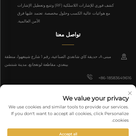
كشف فوري للإشارات اللاسلكية (RF) وتتبع وتعطيل الإشارات
مع هوائيات عالية الكسب وحلول مخصصة. تعتمد عليها فرق
الأمن العالمية.
تواصل معنا
مبنى A، حديقة كاي شانغدي الصناعية، رقم 1 شارع شينغهوا، منطقة
بينغدي، مقاطعة لونغجانغ، مدينة شنتشن
+86-18583649616
[email protected]
We value your privacy
8618165761396
We use cookies and similar tools to provide our services.
If you don't want to accept all cookies, click Personalize
cookies.
جميع الحقوق محفوظة © 2025 شركة شنتشن لونغيوان للتكنولوجيا المحدودة.
Accept all
سياسة الخصوصية