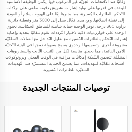
وقائيًّا ضد الاقتحامات الجويّة غير المرغوب فيها. يكمن الوظيفة الأساسية
للوحدة في قدرتها على توليد إشارات تشويش دقيقة تطغى على تردّدات
التّحكم بالطائرات المُُسيرة، مما يجبرها إمّا على الهبوط بسلام أو العودة
إلى نقطة انطلاقها. ومع مدى فعّال يصل إلى 3000 متر وتغطية دائرية
بزاوية 360 درجة، توفر الوحدة حماية شاملة للمناطق الحسّاسة. تحتوي
الوحدة على خوارزميات ذكية لاختيار التّرددات تقوم تلقائيًا بتحديد وإصابة
إشارات التّحكم بالطائرات المُُسيرة مع تقليل التّداخل مع اتصالات لاسلكيّة
مشروعة أخرى. وتصميمها الوحدوي يسمح بسهولة دمجها في البنية التّحتيّة
للأمن القائمة، مما يجعلها مناسبة لكل من التّثبيت الثّابت والسيناريوهات
المتنقّلة. تتضمن الشّبكة إمكانيّات مراقبة في الوقت الفعلي وبروتوكولات
استجابة تلقائيّة للتهديدات، مما يضمن الحماية المستمرّة ضد التّهديدات
المتغيّرة للطائرات المُُسيرة.
توصيات المنتجات الجديدة