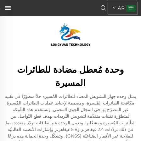
AR
وحدة مُعطل مضادة للطائرات
المسيرة
يمثل وحدة جهاز التشويش المضاد للطائرات المُُسيرة حلاً متطوّرًا في تقنية
مكافحة الطائرات المُُسيرة، ومصممة لإحباط عمليات الطائرات المُُسيرة
غير المصرّح بها في المجال الجوي المحمي. وتستخدم هذه الشّبكة
المتطوّرة تقنيات متقدّمة لتشويش التّرددات بهدف قطع التّواصل بين
الطّائرات المُُسيرة ومشغّليها. وتعمل الوحدة عبر نطاقات تردّد متعددة، بما
في ذلك تردّدات 2.4 غيغاهرتز و5.8 غيغاهرتز وإشارات الأنظمة العالميّة
للملاحة عبر الأقمار الصّناعيّة (GNSS)، وتشكّل وحدة الحماية هذه درعًا