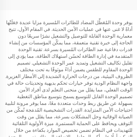
P800
يوفر وحدة المُعَطِّل المضاد للطائرات المُسيرة مزايا عديدة جَعَلَتْها
أداةً لا غنى عنها في عمليات الأمن الحديثة. في المقام الأول، تتيح
معمارية الوحدة القابلة للتوصيل والتشغيل نشرًا سريعًا دون
الحاجة إلى خبرة تقنية متعمقة، مما يمكّن المؤسسات من إنشاء
قدرات دفاعية ضد الطائرات المُسيرة بسرعة. تقنية الوحدة
المتقدمة في إدارة الطاقة تُحسّن استهلاك الطاقة، مما يؤدي إلى
تقليل تكاليف التشغيل وتمديد عمر الوحدة التشغيلي. تصميم
الوحدة المقاوم للطقس يضمن أداءً موثوقًا به تحت مختلف
الظروف البيئية، من درجات الحرارة الشديدة إلى الأمطار الغزيرة.
واجهة النظام الودية توفر خيارات تحكم بديهية وتحديثات حالة في
الوقت الفعلي، مما يقلل من منحنى التعلم لدى أفراد الأمن.
تصميم الوحدة القابل للتوسيع يسمح بتوسيع مناطق التغطية
بسهولة عن طريق ربط وحدات متعددة معًا، مما يوفر مرونة لتلبية
احتياجات الأمن المتزايدة. القدرات التشخيصية المُدمَجة تُمكّن من
الصيانة الوقائية وحل المشكلات بسرعة، مما يقلل من وقت
التوقف ويحافظ على الحماية المستمرة. ميزة الأولوية التلقائية
للتهديدات في النظام تضمن تخصيص الموارد بكفاءة من خلال
التركيز أولًا على أكبر المخاطر. بالإضافة إلى ذلك، تصميم الوحدة