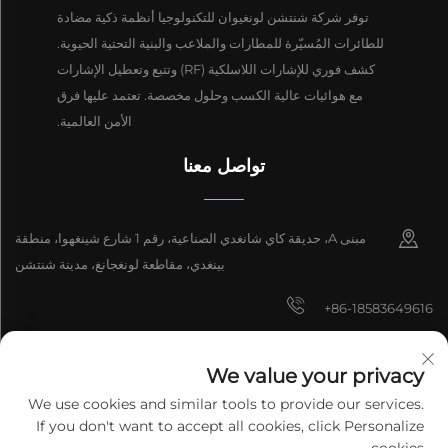
توفر شركة شنتشن لونغيوان للتكنولوجيا أنظمة ذكية مضادة
للطائرات المُسيّرة للمطارات والملاعب والبنية التحتية الحيوية.
كشف فوري للإشارات اللاسلكية (RF) وتتبع وتعطيل الإشارات
مع هوائيات عالية الكسب وحلول مخصصة. تعتمد عليها فرق
الأمن العالمية.
تواصل معنا
مبنى A، حديقة كاي شانغدي الصناعية، رقم 1 شارع شينغهوا، منطقة
بينغدي، مقاطعة لونغجانغ، مدينة شنتشن
+86-18583649616
[email protected]
We value your privacy
8618165761396
We use cookies and similar tools to provide our services.
If you don't want to accept all cookies, click Personalize