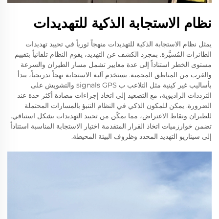
نظام الاستجابة الذكية للتهديدات
يمثل نظام الاستجابة الذكية للتهديدات منهجاً ثورياً في تحييد تهديدات
الطائرات المُسيَّرة. بمجرد الكشف عن التهديد، يقوم النظام تلقائياً بتقييم
مستوى الخطر استناداً إلى عدة معايير تشمل مسار الطيران والسرعة
والقرب من المناطق المحمية. يستخدم آلية الاستجابة نهجاً تدريجياً، يبدأ
بأساليب غير كينية مثل التلاعب ب signals GPS والتشويش على
الترددات الراديوية، مع التصعيد إلى اتخاذ إجراءات مضادة أكثر حدة عند
الضرورة. يمكن للمكون الذكي في النظام التنبؤ بالمسارات المحتملة
للطيران ونقاط الاعتراض، مما يمكّن من تحييد التهديدات بشكل استباقي.
تضمن خوارزميات اتخاذ القرار المتقدمة اختيار الاستجابة المناسبة استناداً
إلى سيناريو التهديد المحدد وظروف البيئة المحيطة.