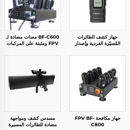
جهاز كشف الطائرات
BF-C600 معدات مضادة لـ
المُسيّرة الفردية وإصدار
FPV ومثبتة على المركبات
الإنذار المبكر
لمكافحة الطائرات المُسيّرة
جهاز مكافحة FPV BF-
مسدس كشف ومواجهة
C800
مضادة للطائرات المسيرة