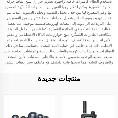
يستخدم النظام كاميرات خاصة وأجهزة تصوير حراري لتتبع أنماط حركة
الطائرة المُسيَّرة. يمكن للتكنولوجيا التمييز بين الطائرات المُسيَّرة المصرح
لها وغير المصرح لها من خلال تحليل البصمة وتحليل السلوك. عندما يتم
تحديد تهديد، يقوم النظام بتفعيل إجراءات مضادة تتراوح من التشويش
على الترددات الراديوية إلى نبضات كهرومغناطيسية موجهة، مما يعطل
فعالية أنظمة التحكم في الطائرة المُسيَّرة. كما تتضمن الحلول الحديثة
لمكافحة الطائرات المُسيَّرة دمج خوارزميات الذكاء الاصطناعي والتعلم
الآلي لتحسين دقة اكتشاف التهديدات وتقليل الإنذارات الكاذبة. تُعد هذه
الأنظمة ذات قيمة خاصة في حماية البنية التحتية الحساسة، بما في ذلك
المطارات والمنشآت الحكومية والساحات الرياضية والمنشآت الخاصة. تتيح
طبيعة التقنية الوحدية تخصيص الأنظمة بناءً على متطلبات الأمن المحددة
والظروف البيئية، مما يجعلها قابلة للتكيف مع مختلف سيناريوهات النشر.
منتجات جديدة