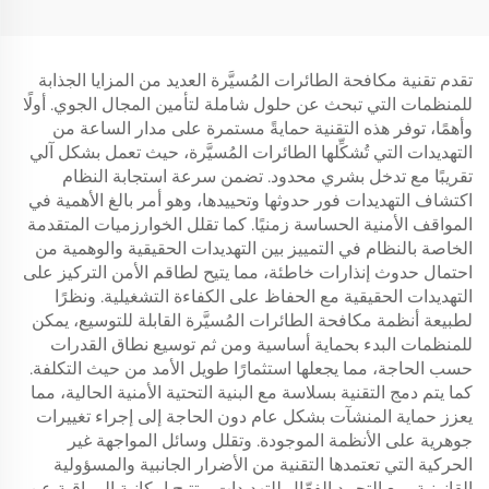
BF-V8 (مع وظيفة تحديد
الاتجاه)
تقدم تقنية مكافحة الطائرات المُسيَّرة العديد من المزايا الجذابة
للمنظمات التي تبحث عن حلول شاملة لتأمين المجال الجوي. أولًا
وأهمًا، توفر هذه التقنية حمايةً مستمرة على مدار الساعة من
التهديدات التي تُشكِّلها الطائرات المُسيَّرة، حيث تعمل بشكل آلي
تقريبًا مع تدخل بشري محدود. تضمن سرعة استجابة النظام
اكتشاف التهديدات فور حدوثها وتحييدها، وهو أمر بالغ الأهمية في
المواقف الأمنية الحساسة زمنيًا. كما تقلل الخوارزميات المتقدمة
الخاصة بالنظام في التمييز بين التهديدات الحقيقية والوهمية من
احتمال حدوث إنذارات خاطئة، مما يتيح لطاقم الأمن التركيز على
التهديدات الحقيقية مع الحفاظ على الكفاءة التشغيلية. ونظرًا
لطبيعة أنظمة مكافحة الطائرات المُسيَّرة القابلة للتوسيع، يمكن
للمنظمات البدء بحماية أساسية ومن ثم توسيع نطاق القدرات
حسب الحاجة، مما يجعلها استثمارًا طويل الأمد من حيث التكلفة.
كما يتم دمج التقنية بسلاسة مع البنية التحتية الأمنية الحالية، مما
يعزز حماية المنشآت بشكل عام دون الحاجة إلى إجراء تغييرات
جوهرية على الأنظمة الموجودة. وتقلل وسائل المواجهة غير
الحركية التي تعتمدها التقنية من الأضرار الجانبية والمسؤولية
القانونية، مع التحييد الفعّال للتهديدات. وتتيح إمكانية المراقبة عن