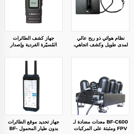
نظام هوائي ذو ربح عالي
جهاز كشف الطائرات
لمدى طويل وكشف اتجاهي،
المُسيّرة الفردية وإصدار
جهاز مزعج لإشارات الراديو
الإنذار المبكر
المضاد للطائرات بدون طيار،
درع ترددي فعال، إشارات
الطائرات بدون طيار UAV
BF-C600 معدات مضادة لـ
جهاز تحديد موقع الطائرات
FPV ومثبتة على المركبات
بدون طيار المحمول BF-