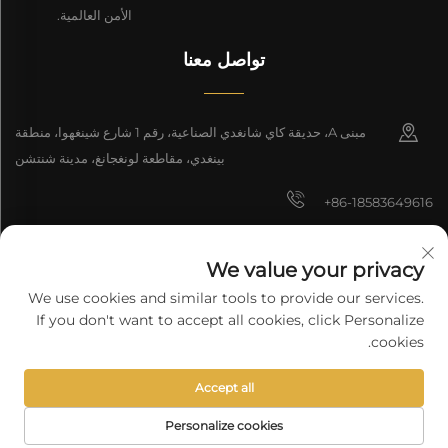
الأمن العالمية.
تواصل معنا
مبنى A، حديقة كاي شانغدي الصناعية، رقم 1 شارع شينغهوا، منطقة
بينغدي، مقاطعة لونغجانغ، مدينة شنتشن
+86-18583649616
[email protected]
We value your privacy
8618165761396
We use cookies and similar tools to provide our services.
If you don't want to accept all cookies, click Personalize
cookies.
جميع الحقوق محفوظة © 2025 شركة شنتشن لونغيوان للتكنولوجيا المحدودة.
Accept all
سياسة الخصوصية
Personalize cookies