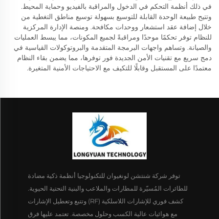
في ذلك أنظمة التحكم في الدخول والمراقبة بالفيديو وحماية المحيط.
وتتيح طبيعة الوحدة القابلة للتوسيع بسهولة توسيع مناطق التغطية من
خلال إضافة عقد استشعار ووحدات مكافحة. ومنصة الإدارة المركزية
للنظام توفر تحكمًا موحدًا ومراقبةً لجميع المكونات، مما يبسط العمليات
والصيانة. وتساهم واجهات البرمجة المتقدمة والبروتوكولات القياسية في
دمج سريع مع تقنيات الأمن الجديدة فور توفرها، مما يضمن بقاء النظام
معتمدًا على المستقبل وقابلًا للتكيف مع الاحتياجات الأمنية المتغيرة.
توفر شركة شنتشن لونغيوان للتكنولوجيا أنظمة ذكية مضادة
للطائرات المُسيّرة للمطارات والملاعب والبنية التحتية الحيوية.
كشف فوري للإشارات اللاسلكية (RF) وتتبع وتعطيل الإشارات
مع هوائيات عالية الكسب وحلول مخصصة. تعتمد عليها فرق