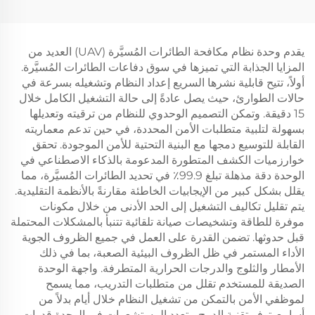
لمكافحة الطائرات المُسيّرة
H2L
يقدم وحدة نظام مكافحة الطائرات المُسيَّرة (UAV) العديد من
المزايا الجذابة التي تميزها في سوق دفاعات الطائرات المُسيَّرة.
أولاً، تتيح قابلية نشرها السريع إعداد النظام وتشغيله بسرعة في
حالات الطوارئ، حيث يصل عادةً إلى حالة التشغيل الكامل خلال
15 دقيقة. وتمكن التصميم الوحدوي للنظام من ترقيته وتعديلها
بسهولة لتلبية متطلبات الأمن المحددة، في حين تدعم معماريته
القابلة للتوسيع دمجها مع البنية التحتية للأمن الموجودة. تحقق
خوارزميات الكشف المتطورة المدعومة بالذكاء الاصطناعي في
الوحدة دقة مذهلة تبلغ 99.9٪ في تحديد الطائرات المُسيَّرة، مما
يقلل بشكل كبير من الإيجابيات الخاطئة مقارنةً بالأنظمة التقليدية.
يتم تقليل تكاليف التشغيل إلى الحد الأدنى من خلال مكونات
موفرة للطاقة وتشخيصات صيانة تلقائية تتنبأ بالمشكلات المحتملة
قبل حدوثها. تضمن القدرة على العمل في جميع الظروف الجوية
الأداء المستمر في ظل الظروف البيئية الصعبة، بما في ذلك
الأمطار والثلوج والدرجات الحرارية المتطرفة. واجهة الوحدة
الصديقة للمستخدم تقلل من متطلبات التدريب، مما يسمح
لموظفي الأمن بالتمكن من تشغيل النظام خلال أيام بدلاً من
أسابيع. توفر تقنية الدمج متعدد المستشعرات في الوحدة قدرات