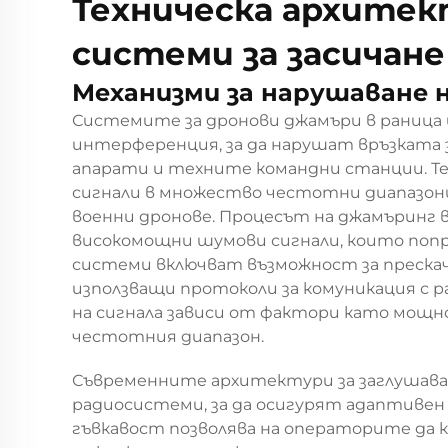
Техническа архитек
системи за засичане
Механизми за нарушаване н
Системите за дронови джамъри в раница
интерференция, за да нарушат връзката
апарати и техните командни станции. Т
сигнали в множество честотни диапазони
военни дронове. Процесът на джамъринг 
високомощни шумови сигнали, които поп
системи включват възможност за прескач
използващи протоколи за комуникация с
на сигнала зависи от фактори като мощ
честотния диапазон.
Съвременните архитектури за заглушава
радиосистеми, за да осигурят адаптивен и
гъвкавост позволява на операторите да 