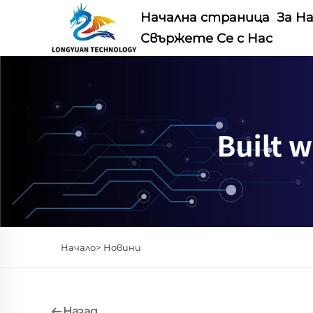
Начална страница
За Н
Свържете Се с Нас
Начало>
Новини
Назад