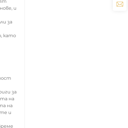
дят
ове, и
ли за
, като
ност
иги за
ата на
та на
ите и
време