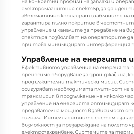
на конкретни профили на заплахи и опер
електромагнитния спектър, за да иденти
автоматично коригират шаблоните на и
гарантира пълно покритие в честотните 
управление и каналите за предаване на в
спектъра позволяват на операторите д
при това минимизират интерференцията
Управление на енергията 
Ефективното управление на енергията п
преносимо оборудване за дрон-джаმинг, к
продължителни тактически мисии. Сист
осигуряват необходимата плътност на е
трансмисия в продължение на няколко ча
управление на енергията оптимизират ко
предавателна мощност в зависимост от 
сигнала. Интелигентните системи за за
възможност за презареждане на полето 
електрозахранване. Системите за терм