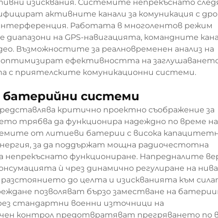
ативни изисквания. Системите непрекъснато сле
фицират активните канали за комуникация с дрон
нтерференция. Работата в многолентов режим
диапазони на GPS-навигацията, командните кана
идео. Възможностите за реалновременен анализ на
а оптимизират ефективността на заглушаването
 с приятелските комуникационни системи.
и батерийни системи
редставлява критично проектно съображение за
оето трябва да функционира надеждно по време на
емите от литиеви батерии с висока капацитет
нергия, за да поддържат мощна радиочестотна
са непрекъснато функциониране. Напредналите вер
нсумацията ѝ чрез динамично регулиране на нив
разстоянието до целта и изискванията към сила
реждане позволяват бързо заместване на батери
чрез стандартни военни източници на
ичен контрол предотвратяват прегряването по 