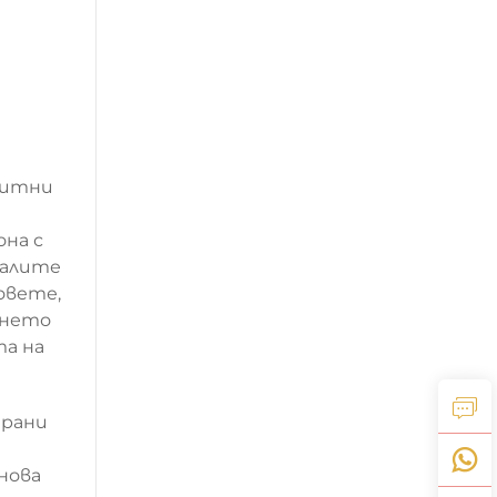
нитни
она с
налите
овете,
ането
та на
ирани
нова