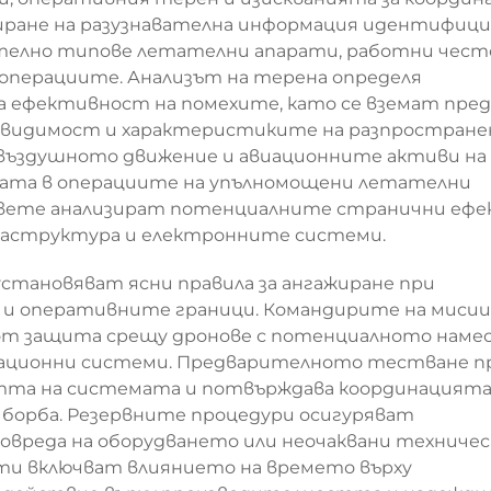
биране на разузнавателна информация идентифиц
ително типове летателни апарати, работни чес
операциите. Анализът на терена определя
а ефективност на помехите, като се вземат пре
а видимост и характеристиките на разпростран
а въздушното движение и авиационните активи на
ата в операциите на упълномощени летателни
ковете анализират потенциалните странични еф
раструктура и електронните системи.
установяват ясни правила за ангажиране при
е и оперативните граници. Командирите на миси
т защита срещу дронове с потенциалното намес
гационни системи. Предварителното тестване п
тта на системата и потвърждава координацията
 борба. Резервните процедури осигуряват
повреда на оборудването или неочаквани техничес
ти включват влиянието на времето върху