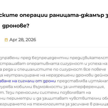
ските операции раницата-джамър з
дронове?
Apr 28, 2026
изправени пред безпрецедентни предизвикателс
астрашават оперативната сигурност и успеха на
а реда и специалистите по сигурност все повече
за неутрализиране на неразрешени дронови дейн
даване на сигнали от дрони
представлява изтъкна
гурява мобилни възможности за интерференция,
ст. Тези преносими системи позволяват на
рни периметри и да защитават чувствителни о
егрирането на технологията за засичане в раница