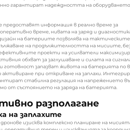
енно гарантират надеждността на оборудването
 предоставят информация в реално време за
перативно време, нивата на заряд и диагностик
изайн на батериите позволява на тактическите
дължаване на продължителността на мисиите, без
ефективните проекти на усилватели максимизи
ивния обхват за заглушаване и силата на сигнала
и готовност запазват живота на батерията по 
о активиране при откриване на заплахи. Интегри
рантират стабилна регулация на напрежението въ
мо от състоянието на заряда на батерията.
тивно разполагане
ка на заплахите
 дронове изисква комплексно планиране на мисият
, оперативния терен и изискванията за координ