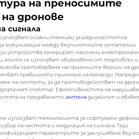
тура на преносимите
 на дронове
а сигнала
 използват сложни техники за радиочестотна
 за комуникация между безпилотните летателни
ези устройства генерират насочени електромаг
, които се използват обикновено от търговски и
включва претоварване на приемните вериги на др
речват правилното приемане на команди. Напред
ане на честоти, за да противодействат на дрон
 разпръснат спектър. Ефективността на нарушав
ността на предаването,
антена
дизайнът и обхва
не използват технологията за софтуерно дефин
збор на честота и модулация на сигнала. Тази
конфигурират параметрите за заглушаване въз ос