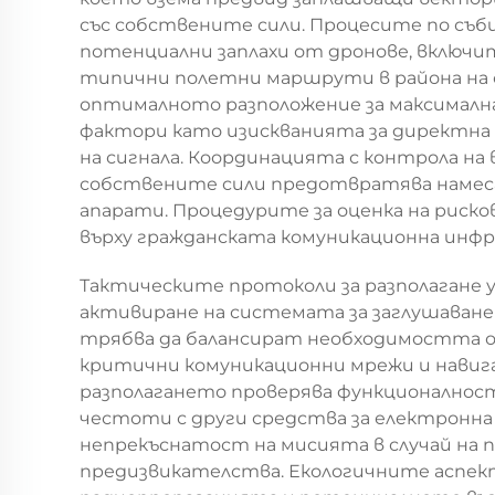
със собствените сили. Процесите по съ
потенциални заплахи от дронове, включ
типични полетни маршрути в района на 
оптималното разположение за максималн
фактори като изискванията за директн
на сигнала. Координацията с контрола н
собствените сили предотвратява намес
апарати. Процедурите за оценка на рис
върху гражданската комуникационна инф
Тактическите протоколи за разполагане 
активиране на системата за заглушаван
трябва да балансират необходимостта о
критични комуникационни мрежи и нави
разполагането проверява функционалнос
честоти с други средства за електронна
непрекъснатост на мисията в случай на 
предизвикателства. Екологичните аспек