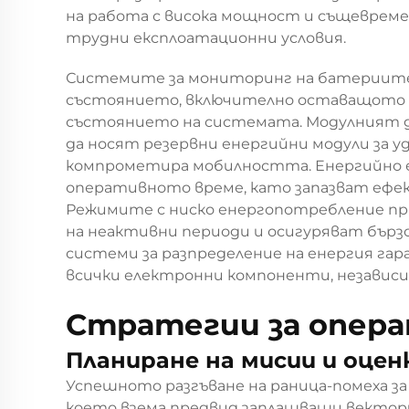
на работа с висока мощност и същеврем
трудни експлоатационни условия.
Системите за мониторинг на батериите
състоянието, включително оставащото о
състоянието на системата. Модулният д
да носят резервни енергийни модули за у
компрометира мобилността. Енергийно 
оперативното време, като запазват ефект
Режимите с ниско енергопотребление пр
на неактивни периоди и осигуряват бърз
системи за разпределение на енергия га
всички електронни компоненти, независи
Стратегии за опера
Планиране на мисии и оцен
Успешното разгъване на раница-помеха за
което взема предвид заплашващи вектори