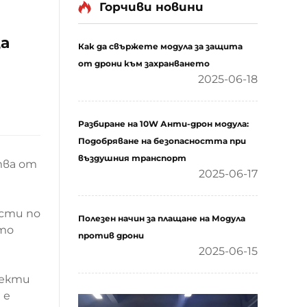
Горчиви новини
а
Как да свържете модула за защита
от дрони към захранването
2025-06-18
Разбиране на 10W Анти-дрон модула:
Подобряване на безопасността при
въздушния транспорт
тва от
2025-06-17
ости по
Полезен начин за плащане на Модула
то
против дрони
2025-06-15
бекти
 е