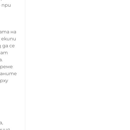
 при
ата на
 екипи
 да се
рат
.
време
раните
рху
а,
ация