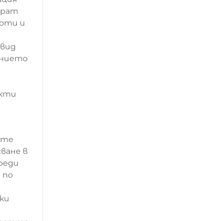
ират
тоти и
двид
ението
екти
ите
ване в
реди
 по
ки