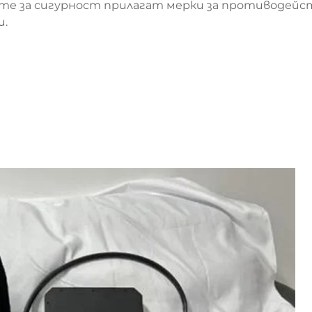
ите за сигурност прилагат мерки за противодейс
и.