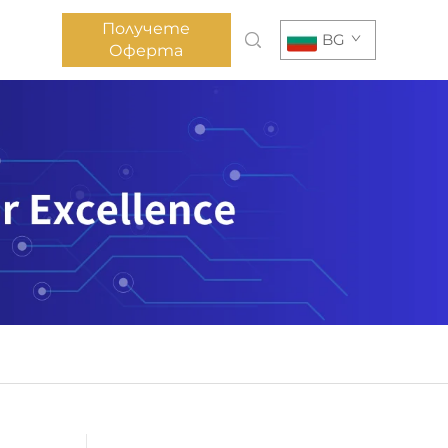
Получете
BG
Оферта