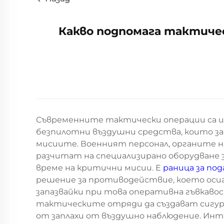
Какво подпомага тактиче
Съвременните тактически операции са 
безпилотни въздушни средства, които з
мисиите. Военният персонал, органите н
разчитат на специализирано оборудване 
време на критични мисии. Е
раница за по
решение за противодействие, което оси
запазвайки при това оперативна гъвкаво
тактическите отряди да създават сигу
от заплахи от въздушно наблюдение. Инт