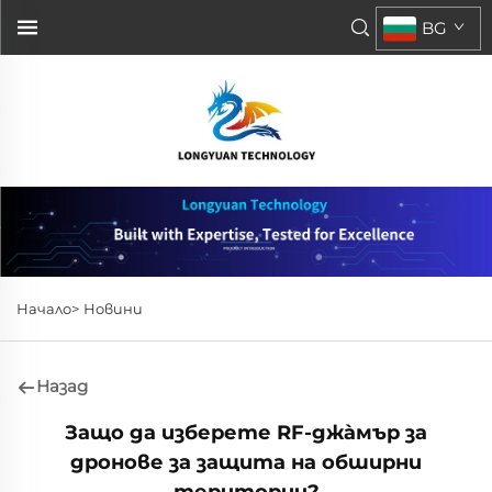
BG
Начало>
Новини
Назад
Защо да изберете RF-джа̀мър за
дронове за защита на обширни
територии?