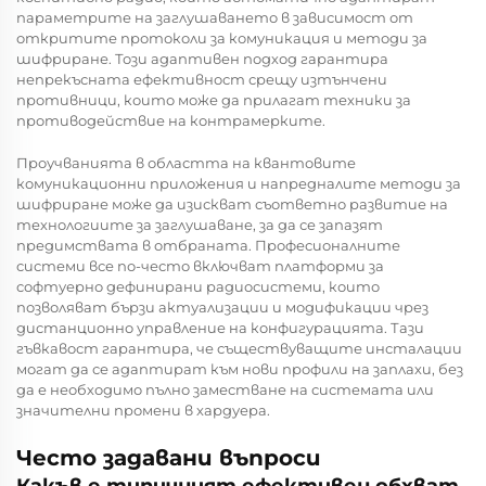
параметрите на заглушаването в зависимост от
откритите протоколи за комуникация и методи за
шифриране. Този адаптивен подход гарантира
непрекъсната ефективност срещу изтънчени
противници, които може да прилагат техники за
противодействие на контрамерките.
Проучванията в областта на квантовите
комуникационни приложения и напредналите методи за
шифриране може да изискват съответно развитие на
технологиите за заглушаване, за да се запазят
предимствата в отбраната. Професионалните
системи все по-често включват платформи за
софтуерно дефинирани радиосистеми, които
позволяват бързи актуализации и модификации чрез
дистанционно управление на конфигурацията. Тази
гъвкавост гарантира, че съществуващите инсталации
могат да се адаптират към нови профили на заплахи, без
да е необходимо пълно заместване на системата или
значителни промени в хардуера.
Често задавани въпроси
Какъв е типичният ефективен обхват