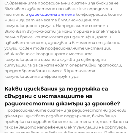
Съвременните професионални системи за блокиране
включват избирателно насочване към определени
честоти и
дирекционна антена
конфигурации, които
минимизират намесата в упълномощените
комуникационни услуги. Напредналите системи
включват възможности за мониторинг на спектъра в
реално време, които могат да идентифицират и
избягват честоти, използвани в момента от законни
услуги. Освен това професионалните инсталации
обикновено се координират с местните
комуникационни органи и служби за извънредни
ситуации, за да се установят оперативни протоколи,
предотвратяващи намеса в критичната
комуникационна инфраструктура.
Какви изисквания за поддръжка са
свързани с инсталациите на
радиочестотни джамъри за дронове?
Профессионалните системи за радиочестотни дронови
джамъри изискват редовно поддържане, включващо
проверка на подравняването на антените, тестване на
захранващото напрежение и актуализации на софтуера,
за да се справят с нововъзникващите заплахи. Повечето