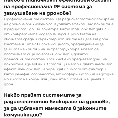
на професионална RF система за
заглушаване на дронове?
Професионалните системи за радиочестотно блокиране
на дронове обикновено осигуряват ефективно покритие
в радиус от 1 до 5 километра, като този обхват зависи
от конкретната моделова версия, условията на
околната среда и характеристиките на целевия дрон.
Инсталациите с висока мощност, предназначени за
защита на критична инфраструктура, могат да
постигнат още по-големи обхвати, докато
преносимите системи обикновено предлагат зони на
покритие, измервани в стотици метри. Фактическият
ефективен обхват варира в зависимост от фактори
като релефни особености, атмосферни условия и изходна
мощност на комуникационните системи на целевия
дрон.
Какво правят системите за
радиочестотно блокиране на дронове,
за да избягнат намесата в законните
комуникации?