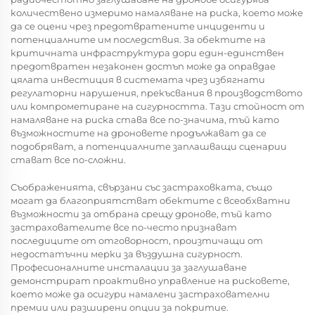
количествено измеримо намаляване на риска, което може
да се оцени чрез предотвратените инциденти и
потенциалните им последствия. За обектите на
критичната инфраструктура дори един-единствен
предотвратен незаконен достъп може да оправдае
цялата инвестиция в системата чрез избягнати
регулаторни нарушения, прекъсвания в производството
или компрометиране на сигурността. Тази стойност от
намаляване на риска става все по-значима, тъй като
възможностите на дроновете продължават да се
подобряват, а потенциалните заплашващи сценарии
стават все по-сложни.
Съображенията, свързани със застраховката, също
могат да благоприятстват обектите с всеобхватни
възможности за отбрана срещу дронове, тъй като
застрахователите все по-често признават
последиците от отговорност, произтичащи от
недостатъчни мерки за въздушна сигурност.
Професионалните инсталации за заглушаване
демонстрират проактивно управление на рисковете,
което може да осигури намалени застрахователни
премии или разширени опции за покритие.