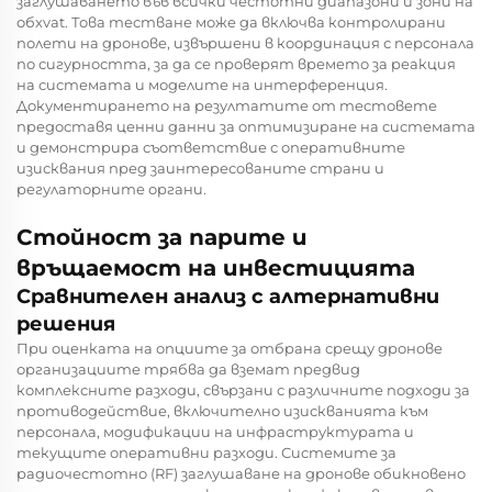
заглушаването във всички честотни диапазони и зони на
обхvat. Това тестване може да включва контролирани
полети на дронове, извършени в координация с персонала
по сигурността, за да се проверят времето за реакция
на системата и моделите на интерференция.
Документирането на резултатите от тестовете
предоставя ценни данни за оптимизиране на системата
и демонстрира съответствие с оперативните
изисквания пред заинтересованите страни и
регулаторните органи.
Стойност за парите и
връщаемост на инвестицията
Сравнителен анализ с алтернативни
решения
При оценката на опциите за отбрана срещу дронове
организациите трябва да вземат предвид
комплексните разходи, свързани с различните подходи за
противодействие, включително изискванията към
персонала, модификации на инфраструктурата и
текущите оперативни разходи. Системите за
радиочестотно (RF) заглушаване на дронове обикновено