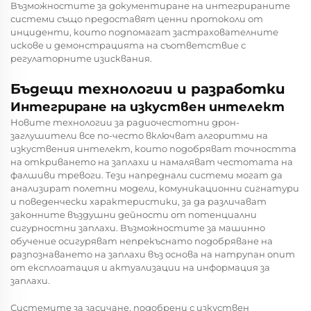
Възможностите за документиране на интегрираните
системи също предоставят ценни протоколи от
инциденти, които подпомагат застрахователните
искове и демонстрацията на съответствие с
регулаторните изисквания.
Бъдещи технологии и разработки
Интегриране на изкуствен интелект
Новите технологии за радиочестотни дрон-
заглушители все по-често включват алгоритми на
изкуствения интелект, които подобряват точността
на откриването на заплахи и намаляват честотата на
фалшиви тревоги. Тези напреднали системи могат да
анализират полетни модели, комуникационни сигнатури
и поведенчески характеристики, за да различават
законните въздушни дейности от потенциални
сигурностни заплахи. Възможностите за машинно
обучение осигуряват непрекъснато подобряване на
разпознаването на заплахи въз основа на натрупан опит
от експлоатация и актуализации на информация за
заплахи.
Системите за засичане, подобрени с изкуствен