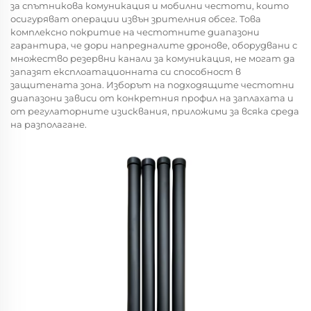
за спътникова комуникация и мобилни честоти, които
осигуряват операции извън зрителния обсег. Това
комплексно покритие на честотните диапазони
гарантира, че дори напредналите дронове, оборудвани с
множество резервни канали за комуникация, не могат да
запазят експлоатационната си способност в
защитената зона. Изборът на подходящите честотни
диапазони зависи от конкретния профил на заплахата и
от регулаторните изисквания, приложими за всяка среда
на разполагане.