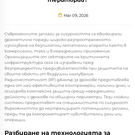
Mar 09, 2026
Съвременните заплахи за сигурността са еволюирали
драматично поради широко разпространеното
използване на безпилотни летателни апарати както в
комерсиални, така и в неразрешени приложения.
Организациите от секторите на критичната
инфраструктура сега са изправени пред
безпрецедентни предизвикателства при защитата на
своите обекти от въздушни нахлувания.
Радиочестотният (RF) джамър за дронове представлява
една от най-ефективните контрамерки, налични днес, и
осигурява комплексна защита срещу неразрешени
дейности с дронове по обширни периметри. Тези сложни
системи предоставят на специалистите по сигурност
възможността да неутрализират потенциални заплахи,
преди те да компрометират чувствителни зони или
операции.
Разбиране на технологията за