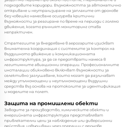
подходовите коридори. Възможността за автоматично
откриване и неутрализиране на заплахите от дронове
без човешко намесване осигурява критични
възможности за реагиране по време на периоди с голямо
движение, когато ръчният мониторинг става
непрактичен.
Стратегиите за внедряване в аерогарите изискват
внимателна координация с системите за контрол на
въздушното движение и комуникационната
инфраструктура, за да се предотврати намеса в
легитимните авиационни операции. Професионалните
инсталации обикновено включват възможности за
селективно заглушаване, които могат да различават
между упълномощени и неупълномощени въздушни
средства въз основа на протоколите за идентификация
и моделите на полет.
Защита на промишлени обекти
Заводите за производство, химическите обекти и
енергийната инфраструктура представляват
привлекателни цели за наблюдение или диверсионни
действия, извършвани чрез операции с дронове.