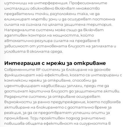
източници на интерференция. Професионалните
инсталации обикновено включват множество
предавателни точки, разположени така, че да
елиминират мъртви зони и да осигуряват постоянна
силата на сигнала по цялата защитена територия.
Напредналите системи може също да включват
адаптивен контрол на мощността, който
автоматично регулира силата на предаване в
зависимост от установената близост на заплахата и
условията в околната среда.
Интеграция с мрежи за откриване
Современните RF-системи за блокиране на дронове
функционират най-ефективно, когато са интегрирани с
комплексни мрежи за откриване, способни да
идентифицират надвисващи заплахи, преди те да
достигнат критична близост до защитените активи.
Радарните системи за откриване осигуряват
възможности за ранно предупреждение, което позволява
активиране на блокирането с достатъчно време за
реакция, за да се предотвратят успешни опити за
проникване. Този проактивен подход значително
повишава общата ефективност на сигурността в