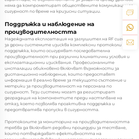
няма да компрометират обществените комуникации за
сигурност по време на кризисни ситуации.
Поддръжка и наблюдение на
производителността
Надеждната експлоатация на
заглушител на RF сигнали
за дрони
системите изисква комплексни протоколи за
поддръжка, които осигуряват последователна
производителност при различни климатични условия и
експлоатационни изисквания. Професионалните
инсталации обикновено включват възможности за
дистанционно наблюдение, които предоставят
информация в реално време за текущото състояние и
метрики за производителност на персонала по
сигурност. Тези системи могат да регистрират
деградация на компонентите преди настъпване на
отказ, което позволява проактивна поддръжка и
предотвратява пропуски в сигурността.
Протоколите за мониторинг на производителността
трябва да включват редовни процедури за тестване,
които потвърждават ефективността на