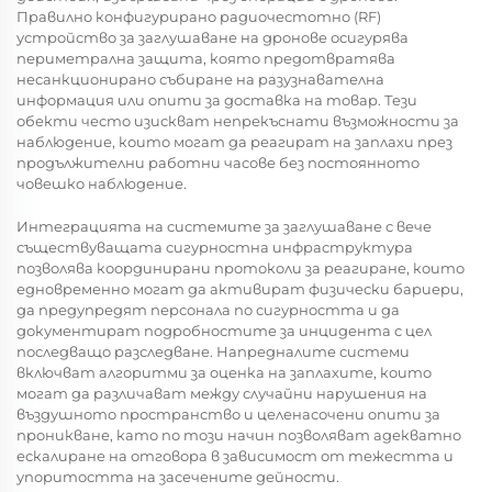
Правилно конфигурирано радиочестотно (RF)
устройство за заглушаване на дронове осигурява
периметрална защита, която предотвратява
несанкционирано събиране на разузнавателна
информация или опити за доставка на товар. Тези
обекти често изискват непрекъснати възможности за
наблюдение, които могат да реагират на заплахи през
продължителни работни часове без постоянното
човешко наблюдение.
Интеграцията на системите за заглушаване с вече
съществуващата сигурностна инфраструктура
позволява координирани протоколи за реагиране, които
едновременно могат да активират физически бариери,
да предупредят персонала по сигурността и да
документират подробностите за инцидента с цел
последващо разследване. Напредналите системи
включват алгоритми за оценка на заплахите, които
могат да различават между случайни нарушения на
въздушното пространство и целенасочени опити за
проникване, като по този начин позволяват адекватно
ескалиране на отговора в зависимост от тежестта и
упоритостта на засечените дейности.