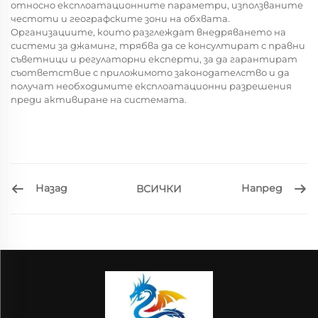
относно експлоатационните параметри, използваните
честоти и географските зони на обхвата.
Организациите, които разглеждат внедряването на
системи за джаминг, трябва да се консултират с правни
съветници и регулаторни експерти, за да гарантират
съответствие с приложимото законодателство и да
получат необходимите експлоатационни разрешения
преди активиране на системата.
Назад
Напред
ВСИЧКИ