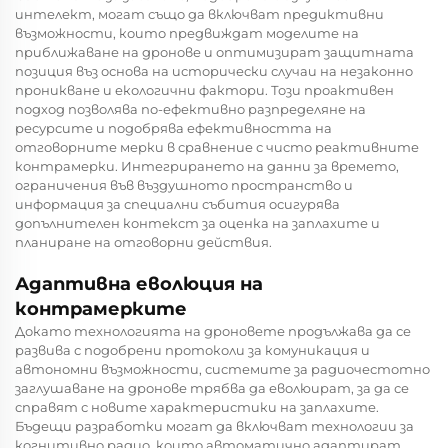
интелект, могат също да включват предиктивни
възможности, които предвиждат моделите на
приближаване на дронове и оптимизират защитната
позиция въз основа на исторически случаи на незаконно
проникване и екологични фактори. Този проактивен
подход позволява по-ефективно разпределяне на
ресурсите и подобрява ефективността на
отговорните мерки в сравнение с чисто реактивните
контрамерки. Интегрирането на данни за времето,
ограничения във въздушното пространство и
информация за специални събития осигурява
допълнителен контекст за оценка на заплахите и
планиране на отговорни действия.
Адаптивна еволюция на
контрамерките
Докато технологията на дроновете продължава да се
развива с подобрени протоколи за комуникация и
автономни възможности, системите за радиочестотно
заглушаване на дронове трябва да еволюират, за да се
справят с новите характеристики на заплахите.
Бъдещи разработки могат да включват технологии за
когнитивно радио, които автоматично адаптират