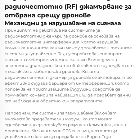
радиочестотно (RF) джамърване за
отбрана срещу дронове
Механизми за нарушаване на сигнала
Принципът на действие на системите за
радиочестотни джамъри за дронове се основава на
радиочестотна интерференция, която нарушава
комуникационните канали между дроновете и техните
системи за управление. Тези устройства генерират
насочени електромагнитни сигнали в определени
честотни диапазони, които обикновено се използват от
търговски и любителски дронове. Когато
радиочестотният джамър за дронове се активира, той
ефективно създава бариера от интерференция, която
попречва на пристигащите въздушни средства да
получават команди за навигация или да предават данни
от наблюдение обратно към операторите.
Напредналите системи за заглушаване включват
множество предавателни модули, които могат
едновременно да атакуват различни комуникационни
протоколи, включително GPS сигнали, честоти за
управление и канали за предаване на видео. Този