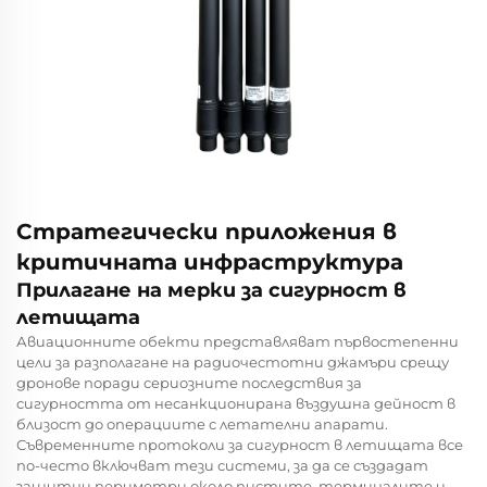
Стратегически приложения в
критичната инфраструктура
Прилагане на мерки за сигурност в
летищата
Авиационните обекти представляват първостепенни
цели за разполагане на радиочестотни джамъри срещу
дронове поради сериозните последствия за
сигурността от несанкционирана въздушна дейност в
близост до операциите с летателни апарати.
Съвременните протоколи за сигурност в летищата все
по-често включват тези системи, за да се създадат
защитни периметри около пистите, терминалите и