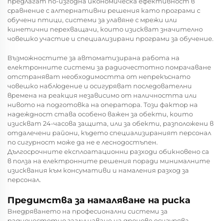
предлагат по-изгодна икономическа ефективност в
сравнение с алтернативни решения като програми с
обучени птици, системи за улавяне с мрежи или
кинетични перехващачи, които изискват значително
човешко участие и специализирани програми за обучение.
Възможностите за автоматизирана работа на
електронните системи за радиочестотно помрачаване
отстраняват необходимостта от непрекъснато
човешко наблюдение и осигуряват последователни
времена на реакция независимо от наличността или
нивото на подготовка на оператора. Този фактор на
надеждност става особено важен за обекти, които
изискват 24-часова защита, или за обекти, разположени в
отдалечени райони, където специализираният персонал
по сигурност може да не е леснодостъпен.
Дългосрочните експлоатационни разходи обикновено са
в полза на електронните решения поради минималните
изисквания към консумативи и намаления разход за
персонал.
Предимства за намаляване на риска
Внедряването на професионални системи за
радиочестотно заглушаване на дронове осигурява