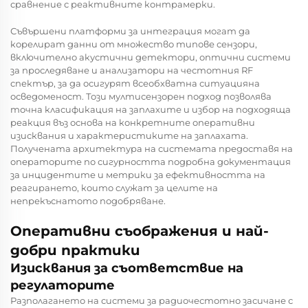
сравнение с реактивните контрамерки.
Съвършени платформи за интеграция могат да
корелират данни от множество типове сензори,
включително акустични детектори, оптични системи
за проследяване и анализатори на честотния RF
спектър, за да осигурят всеобхватна ситуацияна
осведоменост. Този мултисензорен подход позволява
точна класификация на заплахите и избор на подходяща
реакция въз основа на конкретните оперативни
изисквания и характеристиките на заплахата.
Получената архитектура на системата предоставя на
операторите по сигурността подробна документация
за инцидентите и метрики за ефективността на
реагирането, които служат за целите на
непрекъснатото подобряване.
Оперативни съображения и най-
добри практики
Изисквания за съответствие на
регулаторите
Разполагането на системи за радиочестотно засичане с