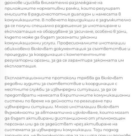
дронове изисква внимателно разглеждане на
приложимите нормативни рамки, които регулират
емисиите в радиочестотния диапазон и намесата в
комуникациите. В повечето юрисдикции е задължително
да се получи специално разрешение за инсталиране и
експлоатация на оборудване за засичане, особено в зони,
където може да бъдат засегнати законни
комуникационни услуги. Професионалните инсталации
обикновено включват документация за съответствие и
процедури за координация с компетентните
регулаторни органи, за да се гарантира законната им
експлоатация.
Експлоатационните протоколи трябва да включват
редовни аудити за съответствие и координация с
местните служби за извънредни ситуации, за да се
предотврати намесата в критичните комуникационни
системи по време на дейности по реагиране при
извънредни ситуации. Много инсталации включват
възможности за автоматично изключване, които могат
да бъдат активирани дистанционно от упълномощен
персонал или да се задействат чрез активиране на
системата за извънредни комуникации. Този подход
гарантира, че възможностите за защита срещу дронове