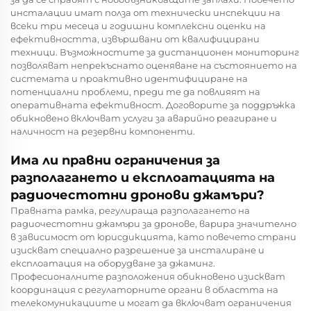
инсталации имат полза от технически инспекции на
всеки три месеца и годишни комплексни оценки на
ефективността, извършвани от квалифицирани
техници. Възможностите за дистанционен мониторинг
позволяват непрекъснато оценяване на състоянието на
системата и проактивно идентифициране на
потенциални проблеми, преди те да повлияят на
оперативната ефективност. Договорите за поддръжка
обикновено включват услуги за аварийно реагиране и
наличност на резервни компоненти.
Има ли правни ограничения за
разполагането и експлоатацията на
радиочестотни дронови джамъри?
Правната рамка, регулираща разполагането на
радиочестотни джамъри за дронове, варира значително
в зависимост от юрисдикцията, като повечето страни
изискват специално разрешение за инсталиране и
експлоатация на оборудване за джаминг.
Професионалните разположения обикновено изискват
координация с регулаторните органи в областта на
телекомуникациите и могат да включват ограничения