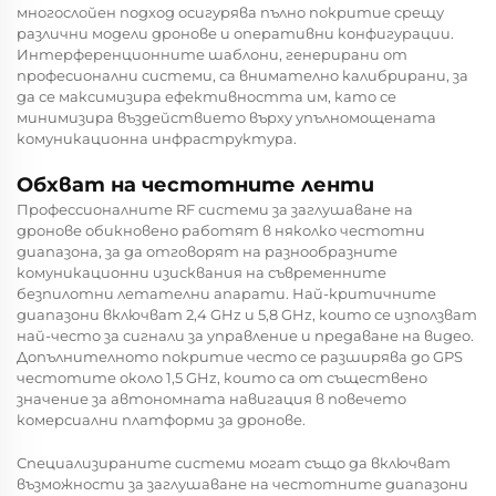
многослойен подход осигурява пълно покритие срещу
различни модели дронове и оперативни конфигурации.
Интерференционните шаблони, генерирани от
професионални системи, са внимателно калибрирани, за
да се максимизира ефективността им, като се
минимизира въздействието върху упълномощената
комуникационна инфраструктура.
Обхват на честотните ленти
Профессионалните RF системи за заглушаване на
дронове обикновено работят в няколко честотни
диапазона, за да отговорят на разнообразните
комуникационни изисквания на съвременните
безпилотни летателни апарати. Най-критичните
диапазони включват 2,4 GHz и 5,8 GHz, които се използват
най-често за сигнали за управление и предаване на видео.
Допълнителното покритие често се разширява до GPS
честотите около 1,5 GHz, които са от съществено
значение за автономната навигация в повечето
комерсиални платформи за дронове.
Специализираните системи могат също да включват
възможности за заглушаване на честотните диапазони