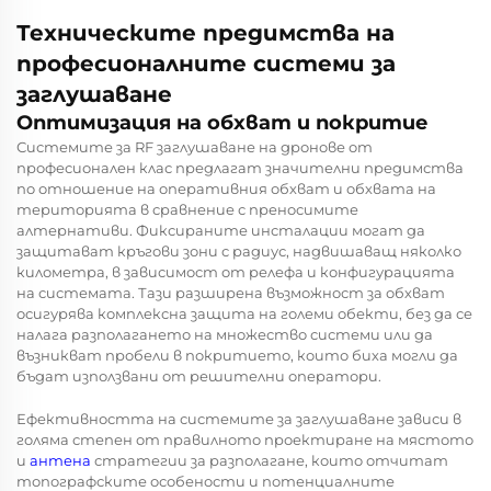
Техническите предимства на
професионалните системи за
заглушаване
Оптимизация на обхват и покритие
Системите за RF заглушаване на дронове от
професионален клас предлагат значителни предимства
по отношение на оперативния обхват и обхвата на
територията в сравнение с преносимите
алтернативи. Фиксираните инсталации могат да
защитават кръгови зони с радиус, надвишаващ няколко
километра, в зависимост от релефа и конфигурацията
на системата. Тази разширена възможност за обхват
осигурява комплексна защита на големи обекти, без да се
налага разполагането на множество системи или да
възникват пробели в покритието, които биха могли да
бъдат използвани от решителни оператори.
Ефективността на системите за заглушаване зависи в
голяма степен от правилното проектиране на мястото
и
антена
стратегии за разполагане, които отчитат
топографските особености и потенциалните