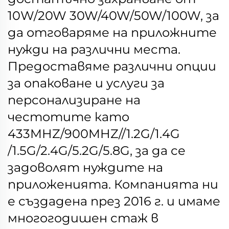
10W/20W 30W/40W/50W/100W, за
да отговаряме на приложните
нужди на различни места.
Предоставяме различни опции
за опаковане и услуги за
персонализиране на
честотите като
433MHZ/900MHZ//1.2G/1.4G
/1.5G/2.4G/5.2G/5.8G, за да се
задоволят нуждите на
приложенията.
Компанията ни
е създадена през 2016 г. и имаме
многогодишен стаж в