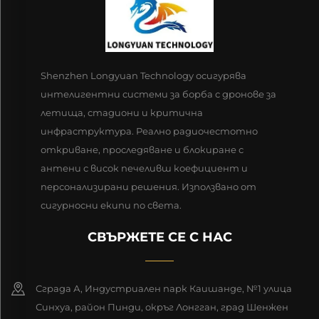
Shenzhen Longyuan Technology осигурява
интелигентни системи за борба с дронове за
летища, стадиони и критична
инфраструктура. Реално радиочестотно
откриване, проследяване и блокиране с
антени с висок печеливш коефициент и
персонализирани решения. Използвано от
сигурносни екипи по света.
СВЪРЖЕТЕ СЕ С НАС
Сграда А, Индустриален парк Каишанде, №1 улица
Синхуа, район Пинди, окръг Лонгган, град Шенжен