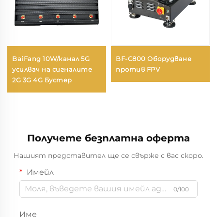
BaiFang 10W/канал 5G
BF-C800 Оборудване
усилвач на сигналите
против FPV
2G 3G 4G Бустер
Получете безплатна оферта
Нашият представител ще се свърже с вас скоро.
Имейл
0/100
Име