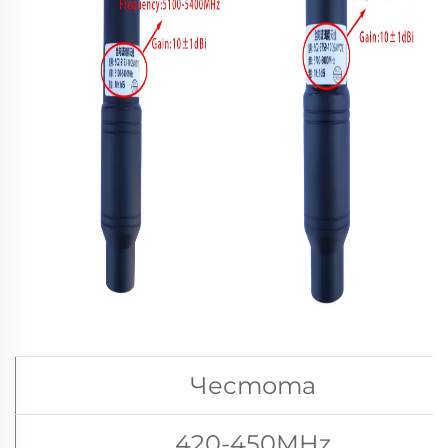
Честота
420-450MHz