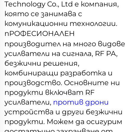
Technology Co., Ltd е компания,
която се занимава с
комуникационни технологии.
пРОФЕСИОНАЛЕН
производител на много видове
усилватели на сигнала, RF PA,
безжични решения,
комбиниращи разработка и
производство. Основните ни
продукти включват RF
усилватели,
против дрони
устройства и други безжични
продукти. Можем да осигурим
достатъчно захранване от