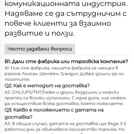
комуникационната индустрия.
Надяваме се да сътрудничим с
повече клиенти за взаимно
развитие и ползи.
Често задавани въпроси
В1: Дали сте фабрика или търговска компания?
A1: Ние сме фабрика, нашата фабрика се намира в
района Лонган, Шенжен, Гуандун. Добре дошли да ни
посетите.
Q2: Как е методът на доставка?
A2: DHL/UPS/TNT/Fedex и други въздушни и морски
пратки са всички изпълними. С една дума, ние можем
да осъществим всяка доставка, която пожелаете.
Q3: Какво е положението с датата на
доставка?
A3: В общия случай, датата на доставка ще бъде 3-5
работни дни за обикновено количество поръчка. Но