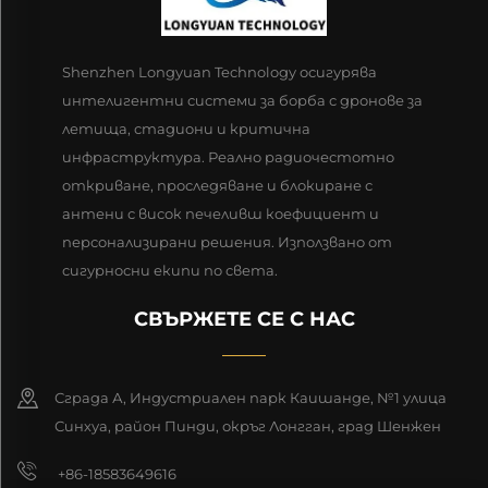
Shenzhen Longyuan Technology осигурява
интелигентни системи за борба с дронове за
летища, стадиони и критична
инфраструктура. Реално радиочестотно
откриване, проследяване и блокиране с
антени с висок печеливш коефициент и
персонализирани решения. Използвано от
сигурносни екипи по света.
СВЪРЖЕТЕ СЕ С НАС
Сграда А, Индустриален парк Каишанде, №1 улица
Синхуа, район Пинди, окръг Лонгган, град Шенжен
+86-18583649616