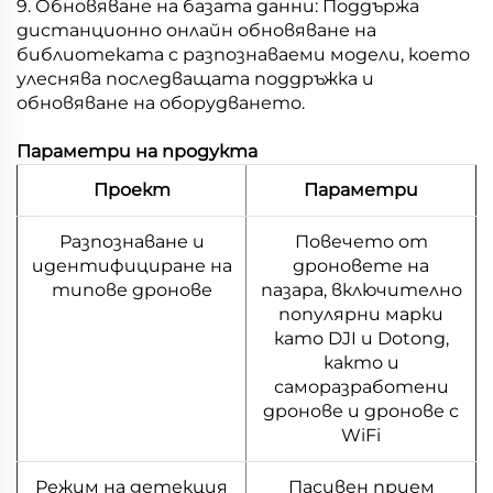
9. Обновяване на базата данни: Поддържа
дистанционно онлайн обновяване на
библиотеката с разпознаваеми модели, което
улеснява последващата поддръжка и
обновяване на оборудването.
Параметри на продукта
Проект
Параметри
Разпознаване и
Повечето от
идентифициране на
дроновете на
типове дронове
пазара, включително
популярни марки
като DJI и Dotong,
както и
саморазработени
дронове и дронове с
WiFi
Режим на детекция
Пасивен прием