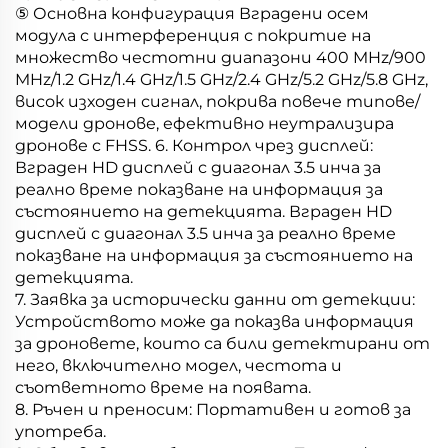
⑤ Основна конфигурация Вградени осем
модула с интерференция с покритие на
множество честотни диапазони 400 MHz/900
MHz/1.2 GHz/1.4 GHz/1.5 GHz/2.4 GHz/5.2 GHz/5.8 GHz,
висок изходен сигнал, покрива повече типове/
модели дронове, ефективно неутрализира
дронове с FHSS. 6. Контрол чрез дисплей:
Вграден HD дисплей с диагонал 3.5 инча за
реално време показване на информация за
състоянието на детекцията. Вграден HD
дисплей с диагонал 3.5 инча за реално време
показване на информация за състоянието на
детекцията.
7. Заявка за исторически данни от детекции:
Устройството може да показва информация
за дроновете, които са били детектирани от
него, включително модел, честота и
съответното време на появата.
8. Ръчен и преносим: Портативен и готов за
употреба.