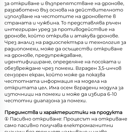
за откриване и възпрепятстване на дронове,
разработено въз основа на действителното
използване на честотите на дроновете в
страната и чужбина. То представлява ръчен
интегриран уред за противодействие на
дронове, който открива и атакува дронове.
Чрез анализ на радиоспектъра и технология за
радиопомехи, може да осъществи откриване
на дронове, предупреждаване,
идентифициране, определяне на посоката и
обезвреждане чрез помехи. Вграден 3,5-инчов
сензорен екран, който може да показва
честотната информация на модела на
откритата цел. Има осем вградени модула за
източници на помехи и може да избира 6-10
честотни диапазона за помехи.
Предимства и характеристики на продукта
① Пасивно откриване: Процесът на откриване
само пасивно получава електромагнитни
сигнали без техният излъчване и улавя