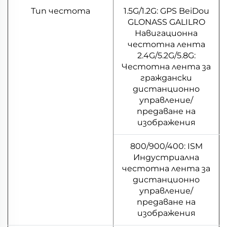
Тип честота
1.5G/1.2G: GPS BeiDou
GLONASS GALILRO
Навигационна
честотна лента
2.4G/5.2G/5.8G:
Честотна лента за
граждански
дистанционно
управление/
предаване на
изображения
800/900/400: ISM
Индустриална
честотна лента за
дистанционно
управление/
предаване на
изображения