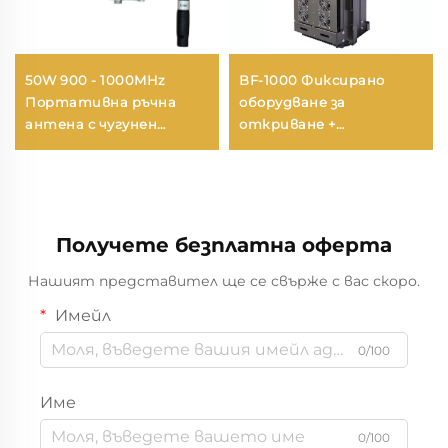
50W 900 - 1000MHz
BF-1000 Фиксирано
Портативна ръчна
оборудване за
антена с чугунен
откриване +
корпус за
противодроново
противодействие на
оборудване
дронове
Получете безплатна оферта
Нашият представител ще се свърже с вас скоро.
Имейл
0/100
Име
0/100