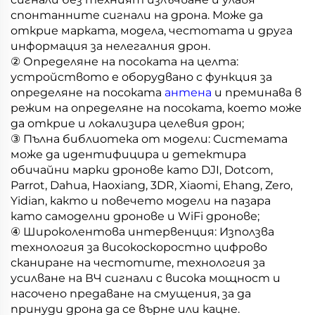
спонтанните сигнали на дрона. Може да
открие марката, модела, честотата и друга
информация за нелегалния дрон.
② Определяне на посоката на целта:
устройството е оборудвано с функция за
определяне на посоката
антена
и преминава в
режим на определяне на посоката, което може
да открие и локализира целевия дрон;
③ Пълна библиотека от модели: Системата
може да идентифицира и детектира
обичайни марки дронове като DJI, Dotcom,
Parrot, Dahua, Haoxiang, 3DR, Xiaomi, Ehang, Zero,
Yidian, както и повечето модели на пазара
като самоделни дронове и WiFi дронове;
④ Широколентова интервенция: Използва
технология за високоскоростно цифрово
сканиране на честотите, технология за
усилване на ВЧ сигнали с висока мощност и
насочено предаване на смущения, за да
принуди дрона да се върне или кацне.