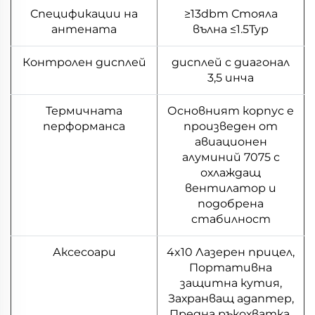
Спецификации на
≥13dbm Стояла
антената
вълна ≤1.5Typ
Контролен дисплей
дисплей с диагонал
3,5 инча
Термичната
Основният корпус е
перформанса
произведен от
авиационен
алуминий 7075 с
охлаждащ
вентилатор и
подобрена
стабилност
Аксесоари
4x10 Лазерен прицел,
Портативна
защитна кутия,
Захранващ адаптер,
Предна ръкохватка,