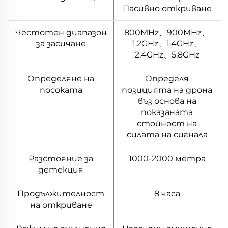
Пасивно откриване
Честотен диапазон
800MHz、900MHz、
за засичане
1.2GHz、1.4GHz、
2.4GHz、5.8GHz
Определяне на
Определя
посоката
позицията на дронa
въз основа на
показаната
стойност на
силата на сигнала
Разстояние за
1000-2000 метра
детекция
Продължителност
8 часа
на откриване