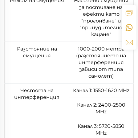
Режим на смущения
Насочени смущения
за постигане на
ефекти като
"прогонване" и
"принудително
кацане"
Разстояние на
1000-2000 метра
смущения
(разстоянието на
интерференция
зависи от типа
самолет)
Честота на
Канал 1: 1550-1620 MHz
интерференция
Канал 2: 2400-2500
MHz
Канал 3: 5720-5850
MHz