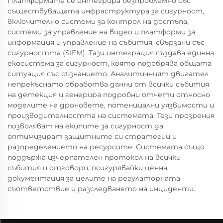
Платформата се интегрира безпроблемно със
съществуващата инфраструктура за сигурност,
включително системи за контрол на достъпа,
системи за управление на видео и платформи за
информация и управление на събития, свързани със
сигурността (SIEM). Тази интеграция създава единна
екосистема за сигурност, която подобрява общата
ситуация със съзнанието. Аналитичният двигател
непрекъснато обработва данни от всички събития
на детекция и генерира подробни отчети относно
моделите на дроновете, потенциални уязвимости и
производителността на системата. Тези прозрения
позволяват на екипите за сигурност да
оптимизират защитните си стратегии и
разпределението на ресурсите. Системата също
поддържа изчерпателен протокол на всички
събития и отговори, осигурявайки ценна
документация за целите на регулаторната
съответствие и разследването на инциденти.