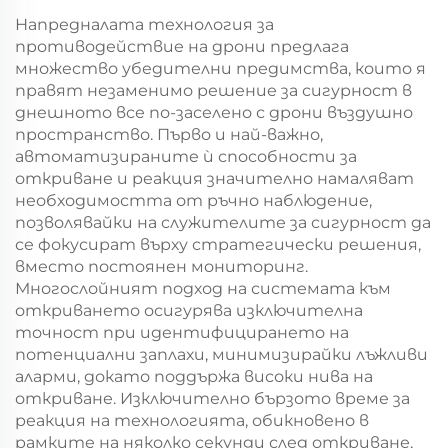
Напредналата технология за
противодействие на дрони предлага
множество убедителни предимства, които я
правят незаменимо решение за сигурност в
днешното все по-заселено с дрони въздушно
пространство. Първо и най-важно,
автоматизираните ѝ способности за
откриване и реакция значително намаляват
необходимостта от ръчно наблюдение,
позволявайки на служителите за сигурност да
се фокусират върху стратегически решения,
вместо постоянен мониторинг.
Многослойният подход на системата към
откриването осигурява изключителна
точност при идентифицирането на
потенциални заплахи, минимизирайки лъжливи
аларми, докато поддържа високи нива на
откриване. Изключително бързото време за
реакция на технологията, обикновено в
рамките на няколко секунди след откриване,