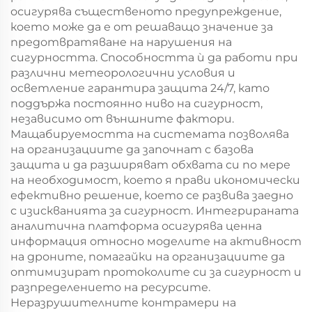
осигурява същественото предупреждение,
което може да е от решаващо значение за
предотвратяване на нарушения на
сигурността. Способността ѝ да работи при
различни метеорологични условия и
осветление гарантира защита 24/7, като
поддържа постоянно ниво на сигурност,
независимо от външните фактори.
Мащабируемостта на системата позволява
на организациите да започнат с базова
защита и да разширяват обхвата си по мере
на необходимост, което я прави икономически
ефективно решение, което се развива заедно
с изискванията за сигурност. Интегрираната
аналитична платформа осигурява ценна
информация относно моделите на активност
на дроните, помагайки на организациите да
оптимизират протоколите си за сигурност и
разпределението на ресурсите.
Неразрушителните контрамери на