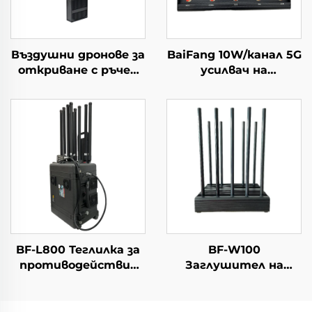
Въздушни дронове за
BaiFang 10W/канал 5G
откриване с ръчен
усилвач на
периметър Решения
сигналите 2G 3G 4G
за защита от
Бустер
дронове
Портативен
детектор на
сигнали с голям
обхват за FPV
BF-L800 Теглилка за
BF-W100
противодействие
Заглушител на
на дронове
сигнали