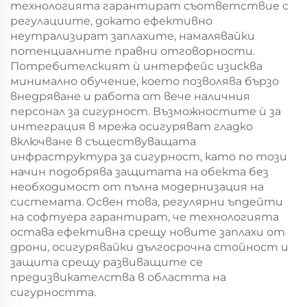
технологията гарантират съответствие с
регулациите, докато ефективно
неутрализират заплахите, намалявайки
потенциалните правни отговорности.
Потребителският ѝ интерфейс изисква
минимално обучение, което позволява бързо
внедряване и работа от вече наличния
персонал за сигурност. Възможностите ѝ за
интеграция в мрежа осигуряват гладко
включване в съществуващата
инфраструктура за сигурност, като по този
начин подобрява защитата на обекта без
необходимост от пълна модернизация на
системата. Освен това, регулярни ъпдейти
на софтуера гарантират, че технологията
остава ефективна срещу новите заплахи от
дрони, осигурявайки дългосрочна стойност и
защита срещу развиващите се
предизвикателства в областта на
сигурността.