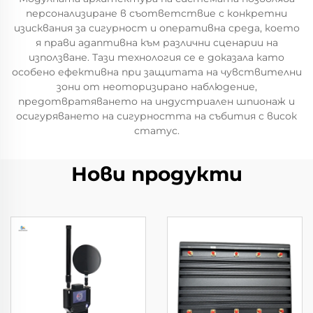
персонализиране в съответствие с конкретни
изисквания за сигурност и оперативна среда, което
я прави адаптивна към различни сценарии на
използване. Тази технология се е доказала като
особено ефективна при защитата на чувствителни
зони от неоторизирано наблюдение,
предотвратяването на индустриален шпионаж и
осигуряването на сигурността на събития с висок
статус.
Нови продукти