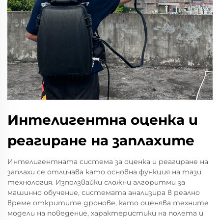
Интелигентна оценка и
реагиране на заплахите
Интелигентната система за оценка и реагиране на
заплахи се отличава като основна функция на тази
технология. Използвайки сложни алгоритми за
машинно обучение, системата анализира в реално
време откритите дронове, като оценява техните
модели на поведение, характеристики на полета и