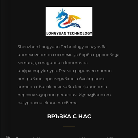
Shenzhen Longyuan Technology осигурява
интелигентни системи за борба с дронове за
летища, стадиони и критична
инфраструктура. Реално радиочестотно
откриване, проследяване и блокиране с
антени с висок печеливш коефициент и
персонализирани решения. Използвано от
сигурносни екипи по света.
ВРЪЗКА С НАС