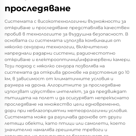
проследяване
Системата с високотехнологични възможности за
откриване и проследяване представлява качествен
пробив в технологиите за въздушна безопасност. В
основата си системата използва комбинация от
няколко сензорни технологии, включително
напреднали радарни системи, радиочестотно
откриване и електрооптични/инфрачервени камери.
Този подход с няколко сензора позволява на
системата да открива дронове на разстояния до 10
км, в зависимост от климатичните условия и
размера на дрона. Алгоритмите за проследяване
използват изкуствен интелект, за да предвиждат
пътищата на полет и да осигуряват непрекъснато
проследяване на множество цели едновременно,
дори при неблагоприятни метеорологични условия.
Системата може да различава дронове от други
летящи обекти, като птици или самолети, което
значително намалява грешните тревоги и
гарантира, че ресурсите за безопасност се