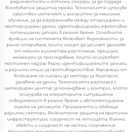
радиочестоти и оптични сензори, за да създаде
всеобхватна защитна мрежа. Технологията използва
изкуствен интелект и алгоритми за машинно
обучение, за да разграничава между оторизирани и
неоторизирани дрони, идентифицирайки ефективно
потенциални заплахи в реално време. Основните
функции на системата включват възможности за
ранно откриване, които могат да засичат дронове
от няколко километра разстояние, прецизни
механизми за проследяване, които осигуряват
постоянен надзор върху идентифицираните заплахи,
и различни опции за противодействие, вариращи от
блокиране на сигнали до методи за безопасно
залавяне на дрони. Технологията разполага с
интегриран център за командване и контрол, който
осигурява на операторите ситуациялна
осведоменост в реално време и автоматизирана
оценка на заплахите. Прилагането ѝ обхваща
различни сектори, включително защита на критична
инфраструктура, сигурност на летищата, военни
обекти и сигурност на частни съоръжения.
Модулната архитектура на системата позволява