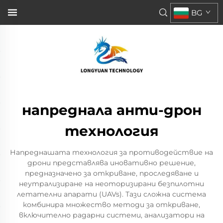
BG
напреднала анти-дрон
технология
Напреднашата технология за противодействие на
дрони представлява иновативно решение,
предназначено за откриване, проследяване и
неутрализиране на неоторизирани безпилотни
летателни апарати (UAVs). Тази сложна система
комбинира множество методи за откриване,
включително радарни системи, анализатори на