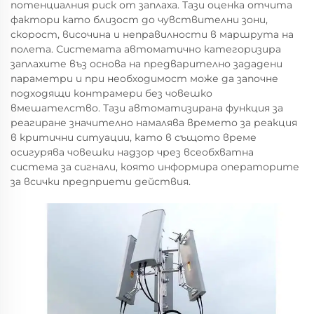
потенциалния риск от заплаха. Тази оценка отчита
фактори като близост до чувствителни зони,
скорост, височина и неправилности в маршрута на
полета. Системата автоматично категоризира
заплахите въз основа на предварително зададени
параметри и при необходимост може да започне
подходящи контрамери без човешко
вмешателство. Тази автоматизирана функция за
реагиране значително намалява времето за реакция
в критични ситуации, като в същото време
осигурява човешки надзор чрез всеобхватна
система за сигнали, която информира операторите
за всички предприети действия.