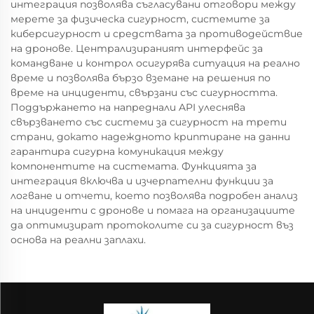
интеграция позволява съгласувани отговори между
мерете за физическа сигурност, системите за
киберсигурност и средствата за противодействие
на дронове. Централизираният интерфейс за
командване и контрол осигурява ситуация на реално
време и позволява бързо вземане на решения по
време на инциденти, свързани със сигурността.
Поддържането на напреднали API улеснява
свързването със системи за сигурност на трети
страни, докато надеждното криптиране на данни
гарантира сигурна комуникация между
компонентите на системата. Функцията за
интеграция включва и изчерпателни функции за
логване и отчети, което позволява подробен анализ
на инциденти с дронове и помага на организациите
да оптимизират протоколите си за сигурност въз
основа на реални заплахи.