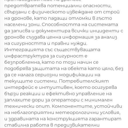
предотвратява потенциални опасности,
свързани с физическото извеждане от строй
на дронове, като падащи отломки в гъсто
населени зони. Способността на системата
да записва и документира всички инциденти с
дронове създава ценна информация за анализ
на сигурността и правни нужди.
Интеграцията със съществуващата
инфраструктура за сигурност е
безпроблемна, като по този начин се
подобрява защитата на обекта като цяло, без
да се налага сериозни модификации на
текущите системи. Потребителският
интерфейс е интуитивен, което осигурява
бързи реакции и ефективно управление на
заплахите дори за оператори с минимален
технически опит. Компонентите, устойчиви
на неблагоприятни метеорологични условия,
и здравината на конструкцията гарантират
стабилна работа в предизвикателни