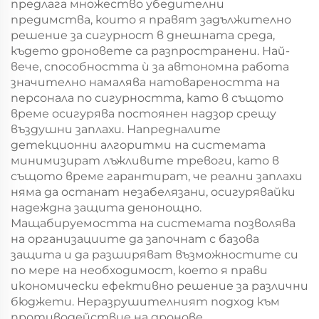
предлага множество убедителни
предимства, които я правят задължително
решение за сигурност в днешната среда,
където дроновете са разпространени. Най-
вече, способността ѝ за автономна работа
значително намалява натовареността на
персонала по сигурността, като в същото
време осигурява постоянен надзор срещу
въздушни заплахи. Напредналите
детекционни алгоритми на системата
минимизират лъжливите тревоги, като в
същото време гарантират, че реални заплахи
няма да останат незабелязани, осигурявайки
надеждна защита денонощно.
Мащабируемостта на системата позволява
на организациите да започнат с базова
защита и да разширяват възможностите си
по мере на необходимост, което я прави
икономически ефективно решение за различни
бюджети. Неразрушителният подход към
противодействие на дронове