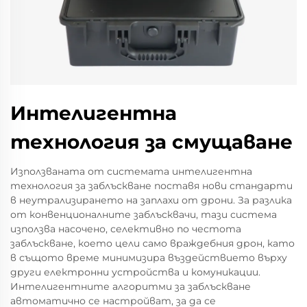
Интелигентна
технология за смущаване
Използваната от системата интелигентна
технология за заблъскване поставя нови стандарти
в неутрализирането на заплахи от дрони. За разлика
от конвенционалните заблъсквачи, тази система
използва насочено, селективно по честота
заблъскване, което цели само враждебния дрон, като
в същото време минимизира въздействието върху
други електронни устройства и комуникации.
Интелигентните алгоритми за заблъскване
автоматично се настройват, за да се