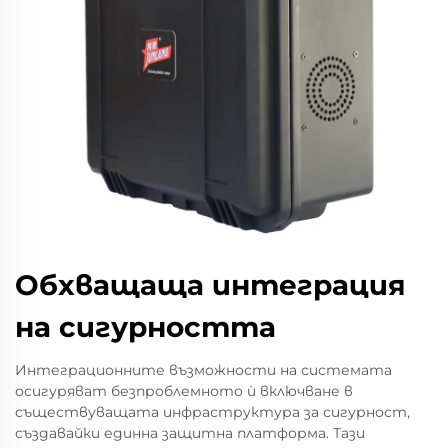
Обхващаща интеграция
на сигурността
Интеграционните възможности на системата
осигуряват безпроблемното ѝ включване в
съществуващата инфраструктура за сигурност,
създавайки единна защитна платформа. Тази