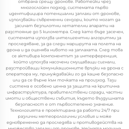
отбрана срещу дронове. Работейки чрез
многослойен подход, системата първо
идентифицира потенциални заплахи от дронове,
използвайки съвременни сензори, които могат да
засичат безпилотни летателни апарати на
разстояние до 5 километра. След като бъде засечен,
системата използва интелигентни алгоритми за
проследяване, за да следи маршрута на полета на
дрона и да оценява нивото на заплахата. След това
се активира компонентът за интерференция,
който използва насочени смущаващи сигнали,
разстройващи комуникационните връзки на дрона с
оператора му, принуждавайки го да кацне безопасно
или да се върне към точката на произход. Тази
система е особено ценна за защита на критична
инфраструктура, правителствени сгради, частни
имоти и обществени събития, където въздушната
безопасност е от първостепенно значение.
Технологията е проектирана да работи 24/7 при
различни метеорологични условия и може
едновременно да проследява и противодейства на
множество заплахи от дронове. Нейната модулна