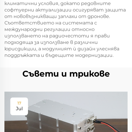
климатични условия, докато редовните
софтуерни актуализации осигуряват защита
от нововъзникващи заплахи от дронове.
Съответствието на системата с
международни регулации относно
използването на радиочестоти я прави
подходяща за използване в различни
юрисдикции, а модулният ѝ дизайн улеснява
поддръжката и бъдещите модернизации.
Съвети и трикове
17
Jul