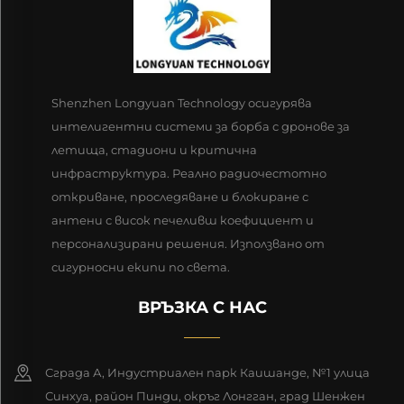
Shenzhen Longyuan Technology осигурява
интелигентни системи за борба с дронове за
летища, стадиони и критична
инфраструктура. Реално радиочестотно
откриване, проследяване и блокиране с
антени с висок печеливш коефициент и
персонализирани решения. Използвано от
сигурносни екипи по света.
ВРЪЗКА С НАС
Сграда А, Индустриален парк Каишанде, №1 улица
Синхуа, район Пинди, окръг Лонгган, град Шенжен