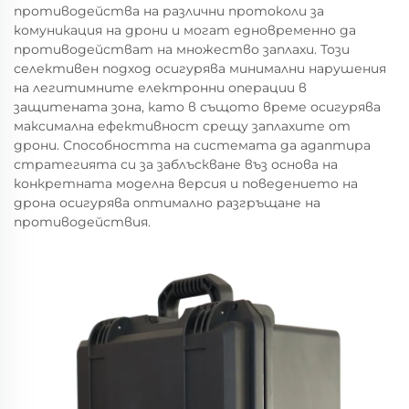
противодейства на различни протоколи за
комуникация на дрони и могат едновременно да
противодействат на множество заплахи. Този
селективен подход осигурява минимални нарушения
на легитимните електронни операции в
защитената зона, като в същото време осигурява
максимална ефективност срещу заплахите от
дрони. Способността на системата да адаптира
стратегията си за заблъскване въз основа на
конкретната моделна версия и поведението на
дрона осигурява оптимално разгръщане на
противодействия.