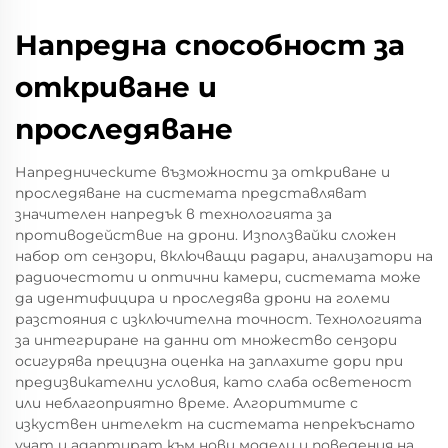
Напредна способност за
откриване и
проследяване
Напредническите възможности за откриване и
проследяване на системата представляват
значителен напредък в технологията за
противодействие на дрони. Използвайки сложен
набор от сензори, включващи радари, анализатори на
радиочестоти и оптични камери, системата може
да идентифицира и проследява дрони на големи
разстояния с изключителна точност. Технологията
за интегриране на данни от множество сензори
осигурява прецизна оценка на заплахите дори при
предизвикателни условия, като слаба осветеност
или неблагоприятно време. Алгоритмите с
изкуствен интелект на системата непрекъснато
учат и адаптират към нови модели и поведения на