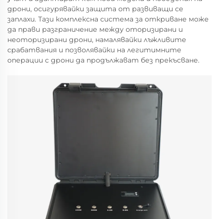
дрони, осигурявайки защита от развиващи се
заплахи. Тази комплексна система за откриване може
да прави разграничение между оторизирани и
неоторизирани дрони, намалявайки лъжливите
срабатвания и позволявайки на легитимните
операции с дрони да продължават без прекъсване.