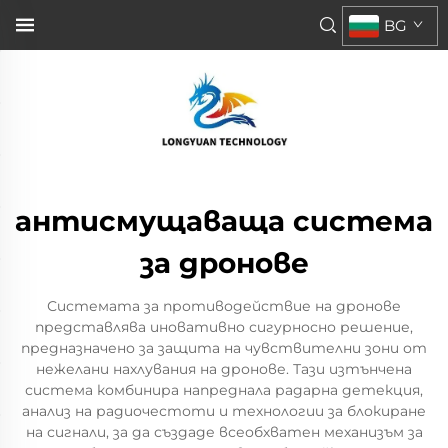
BG
антисмущаваща система
за дронове
Системата за противодействие на дронове
представлява иновативно сигурносно решение,
предназначено за защита на чувствителни зони от
нежелани нахлувания на дронове. Тази изтънчена
система комбинира напреднала радарна детекция,
анализ на радиочестоти и технологии за блокиране
на сигнали, за да създаде всеобхватен механизъм за