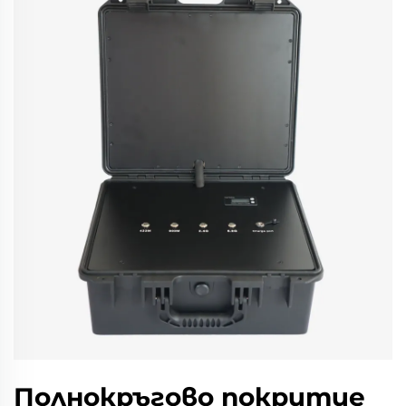
Полнокръгово покритие