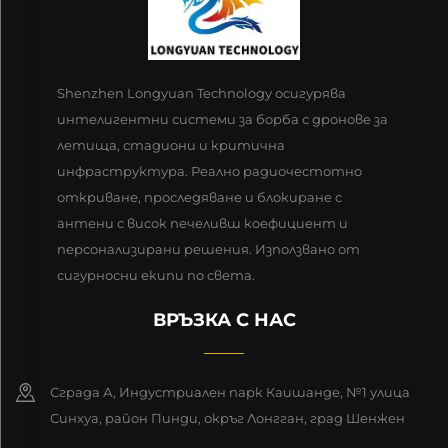
Shenzhen Longyuan Technology осигурява
интелигентни системи за борба с дронове за
летища, стадиони и критична
инфраструктура. Реално радиочестотно
откриване, проследяване и блокиране с
антени с висок печеливш коефициент и
персонализирани решения. Използвано от
сигурносни екипи по света.
ВРЪЗКА С НАС
Сграда А, Индустриален парк Каишанде, №1 улица
Синхуа, район Пинди, окръг Лонгган, град Шенжен