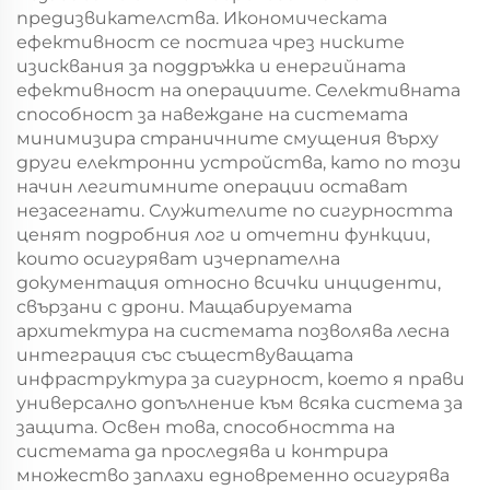
предизвикателства. Икономическата
ефективност се постига чрез ниските
изисквания за поддръжка и енергийната
ефективност на операциите. Селективната
способност за навеждане на системата
минимизира страничните смущения върху
други електронни устройства, като по този
начин легитимните операции остават
незасегнати. Служителите по сигурността
ценят подробния лог и отчетни функции,
които осигуряват изчерпателна
документация относно всички инциденти,
свързани с дрони. Мащабируемата
архитектура на системата позволява лесна
интеграция със съществуващата
инфраструктура за сигурност, което я прави
универсално допълнение към всяка система за
защита. Освен това, способността на
системата да проследява и контрира
множество заплахи едновременно осигурява