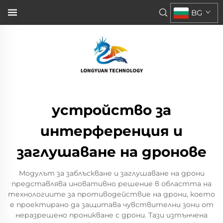
BG
устройство за
интерференция и
заглушаване на дронове
Модулът за заблъскване и заглушаване на дрони
представлява иновативно решение в областта на
технологиите за противодействие на дрони, което
е проектирано да защитава чувствителни зони от
неразрешено проникване с дрони. Тази изтънчена