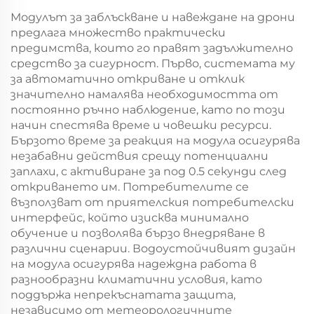
Модулът за заблъскване и навеждане на дрони
предлага множество практически
предимства, които го правят задължително
средство за сигурност. Първо, системата му
за автоматично откриване и отклик
значително намалява необходимостта от
постоянно ръчно наблюдение, като по този
начин спестява време и човешки ресурси.
Бързото време за реакция на модула осигурява
незабавни действия срещу потенциални
заплахи, с активиране за под 0.5 секунди след
откриването им. Потребителите се
възползват от приятелския потребителски
интерфейс, който изисква минимално
обучение и позволява бързо внедряване в
различни сценарии. Водоустойчивият дизайн
на модула осигурява надеждна работа в
разнообразни климатични условия, като
поддържа непрекъснатата защита,
независимо от метеорологичните