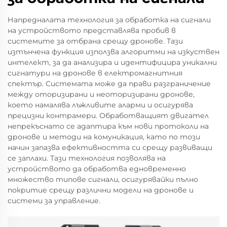
Напредналата технология за обработка на сигнали
на устройството представлява пробив в
системите за отбрана срещу дронове. Тази
изтънчена функция използва алгоритми на изкуствен
интелект, за да анализира и идентифицира уникални
сигнатури на дронове в електромагнитния
спектър. Системата може да прави разграничение
между оторизирани и неоторизирани дронове,
което намалява лъжливите аларми и осигурява
прецизни контрамери. Обработващият двигател
непрекъснато се адаптира към нови протоколи на
дронове и методи на комуникация, като по този
начин запазва ефективността си срещу развиващи
се заплахи. Тази технология позволява на
устройството да обработва едновременно
множество типове сигнали, осигурявайки пълно
покритие срещу различни модели на дронове и
системи за управление.