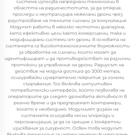
система използва напреднали технологии в
областта на радиочестотите, за да открие,
проследи и неутрализира нежелани дрони чрез
разстройване на техните сигнали за комуникация.
Модулът работи в няколко честотни диапазона,
като ефективно цели както комерсиални, така и
модифицирани системи от дрони. В основата на
системата са високотехнологичните възможности
за обработка на сигнали, които могат да
идентифицират и да противодействат на различни
протоколи за управление на дрони. Радиусът на
действие на модула достига до 3000 метра,
осигурявайки изчерпателно покритие за големи
съоръжения. Той включва интуитивен
потребителски интерфейс, който позволява на
операторите да следят дроновата активност в
реално време и да предприемат контрамери,
когато е необходимо. Модулният дизайн на
системата осигурява лесни ъпгрейди и
персонализация, за да се срещне с конкретни
изисквания за сигурност. Освен това модулът
включва технология за интелигентно филтриране,