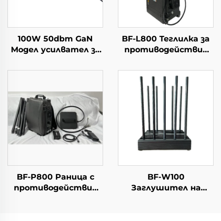
100W 50dbm GaN
BF-L800 Теглилка за
Модел усилвател за
противодействие
мощност за
на дронове
системи от
противодронове,
модул за
противодействие
на дронове, 5.2/5.8G,
достатъчно RF
екраниране, 5.2/5.8G,
100W 50dbm
BF-P800 Раница с
BF-W100
противодействие
Заглушител на
срещу дронове
сигнали