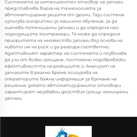
Системата за интелигентен отговор на заплахи
представлява върха на технологията за
автоматизирана защита от дрони. Тази система
използва алгоритми за машинно обучение, за да
оценява потенциални заплахи и да определя най-
подходящите контрамери. Тя може да определя
приоритета на множество заплахи въз основа на
нивото им на риск и да реагира съответно.
Адаптивният характер на системата ѝ позволява
да учи от всяко срещане, постоянно подобрявайки
ефективността на реакциите ѝ. Анализът на
заплахите в реално време осигурява на
операторите важна информация за вземане на
решения, докато автоматизираните отговори
гарантират незабавни действия срещу неминуеми
заплахи.