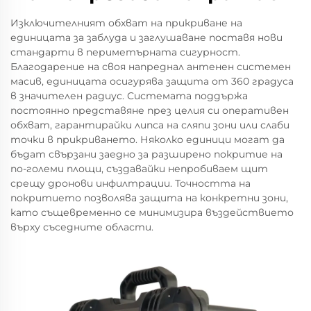
Изключителният обхват на прикриване на
единицата за заблуда и заглушаване поставя нови
стандарти в периметърната сигурност.
Благодарение на своя напреднал антенен системен
масив, единицата осигурява защита от 360 градуса
в значителен радиус. Системата поддържа
постоянно представяне през целия си оперативен
обхват, гарантирайки липса на сляпи зони или слаби
точки в прикриването. Няколко единици могат да
бъдат свързани заедно за разширено покритие на
по-големи площи, създавайки непробиваем щит
срещу дронови инфилтрации. Точността на
покритието позволява защита на конкретни зони,
като същевременно се минимизира въздействието
върху съседните области.