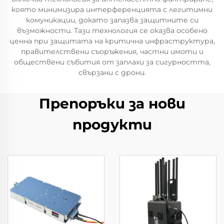
която минимизира интерференцията с легитимни
комуникации, докато запазва защитните си
възможности. Тази технология се оказва особено
ценна при защитата на критична инфраструктура,
правителствени съоръжения, частни имоти и
обществени събития от заплахи за сигурността,
свързани с дрони.
Препоръки за нови
продукти