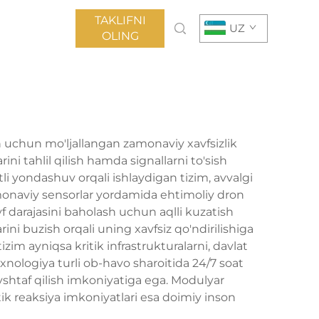
TAKLIFNI
UZ
OLING
h uchun mo'ljallangan zamonaviy xavfsizlik
ni tahlil qilish hamda signallarni to'sish
li yondashuv orqali ishlaydigan tizim, avvalgi
onaviy sensorlar yordamida ehtimoliy dron
f darajasini baholash uchun aqlli kuzatish
ini buzish orqali uning xavfsiz qo'ndirilishiga
zim ayniqsa kritik infrastrukturalarni, davlat
nologiya turli ob-havo sharoitida 24/7 soat
eyshtaf qilish imkoniyatiga ega. Modulyar
atik reaksiya imkoniyatlari esa doimiy inson