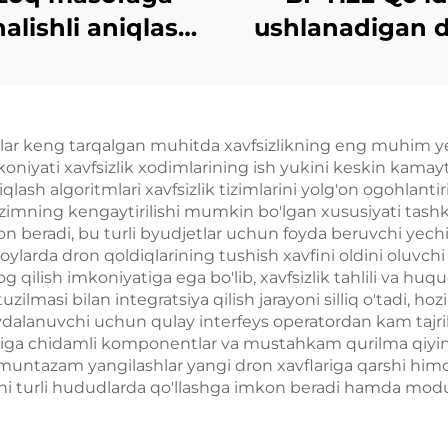
nalishli aniqlash
ushlanadigan 
uchun yuqori
aniqlagich
kuchlanishli
nma tizimi Anti-
lar keng tarqalgan muhitda xavfsizlikning eng muhim yech
UAV RF radio
niyati xavfsizlik xodimlarining ish yukini keskin kamayt
siqlari Samarali
iqlash algoritmlari xavfsizlik tizimlarini yolg'on ogohlan
Tizimning kengaytirilishi mumkin bo'lgan xususiyati tashk
totali ekran UAV
 beradi, bu turli byudjetlar uchun foyda beruvchi yechim 
signallari
joylarda dron qoldiqlarining tushish xavfini oldini oluvchi
og qilish imkoniyatiga ega bo'lib, xavfsizlik tahlili va huq
zilmasi bilan integratsiya qilish jarayoni silliq o'tadi, ho
ydalanuvchi uchun qulay interfeys operatordan kam tajrib
itiga chidamli komponentlar va mustahkam qurilma qiyin 
muntazam yangilashlar yangi dron xavflariga qarshi himo
imni turli hududlarda qo'llashga imkon beradi hamda modul