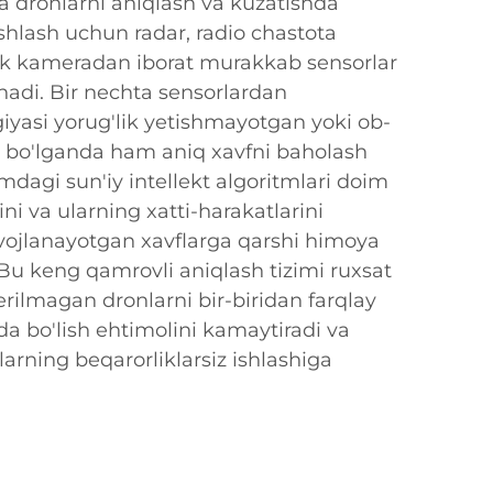
 dronlarni aniqlash va kuzatishda
ishlash uchun radar, radio chastota
ptik kameradan iborat murakkab sensorlar
nadi. Bir nechta sensorlardan
iyasi yorug'lik yetishmayotgan yoki ob-
 bo'lganda ham aniq xavfni baholash
imdagi sun'iy intellekt algoritmlari doim
ni va ularning xatti-harakatlarini
ivojlanayotgan xavflarga qarshi himoya
. Bu keng qamrovli aniqlash tizimi ruxsat
erilmagan dronlarni bir-biridan farqlay
ida bo'lish ehtimolini kamaytiradi va
larning beqarorliklarsiz ishlashiga