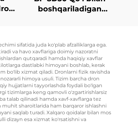
dron
boshqariladigan
detektor - Komplekt
versiyasi
imi sifatida juda ko'plab afzalliklarga ega.
iradi va havo xavflariga doimiy nazoratni
tirishlardan qutqaradi hamda haqiqiy xavflar
ilotlarga dastlabki himoyani boshlab, kerak
bo'lib xizmat qiladi. Dronlarni fizik ravishda
 nozararli himoya usuli. Tizim barcha dron
uqiy hujjatlarni tayyorlashda foydali bo'lgan
zirgi tizimlarga keng qamovli o'zgartirishlarsiz
a talab qilinadi hamda xavf-xavflarga tez
muhit sharoitlarida ham barqaror ishlashni
yani saqlab turadi. Xalqaro qoidalar bilan mos
li dizayn esa xizmat ko'rsatishni va