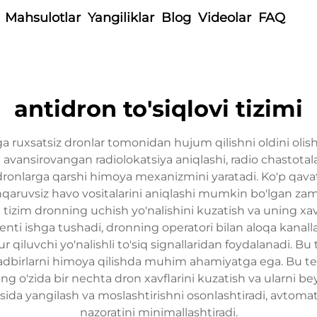
Mahsulotlar
Yangiliklar
Blog
Videolar
FAQ
antidron to'siqlovi tizimi
ga ruxsatsiz dronlar tomonidan hujum qilishni oldini olis
ansirovangan radiolokatsiya aniqlashi, radio chastotalari
 dronlarga qarshi himoya mexanizmini yaratadi. Ko'p qavat
aruvsiz havo vositalarini aniqlashi mumkin bo'lgan zam
n tizim dronning uchish yo'nalishini kuzatish va uning xav
enti ishga tushadi, dronning operatori bilan aloqa kanallar
iluvchi yo'nalishli to'siq signallaridan foydalanadi. Bu ti
tadbirlarni himoya qilishda muhim ahamiyatga ega. Bu tex
ning o'zida bir nechta dron xavflarini kuzatish va ularni b
asosida yangilash va moslashtirishni osonlashtiradi, avtom
nazoratini minimallashtiradi.