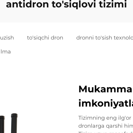
antidron to'siqlovi tizimi
buzish
to'siqchi dron
dronni to'sish texnol
ilma
Mukammal 
imkoniyatl
Tizimning eng ilg'or
dronlarga qarshi him