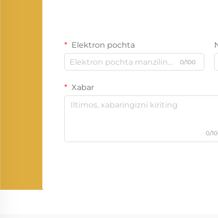
Elektron pochta
0/100
Xabar
0/1