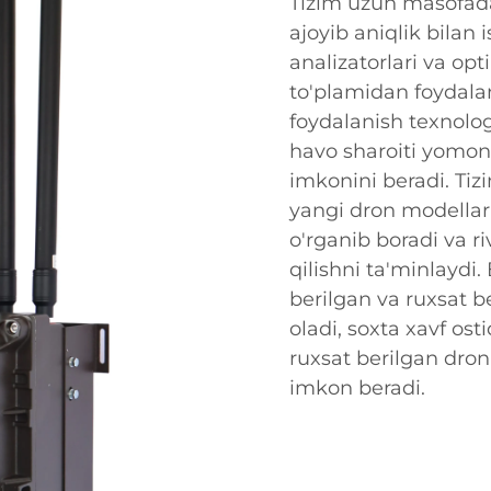
Tizim uzun masofada
ajoyib aniqlik bilan 
analizatorlari va o
to'plamidan foydala
foydalanish texnolog
havo sharoiti yomon
imkonini beradi. Tiz
yangi dron modellari
o'rganib boradi va r
qilishni ta'minlaydi
berilgan va ruxsat b
oladi, soxta xavf ost
ruxsat berilgan dron
imkon beradi.