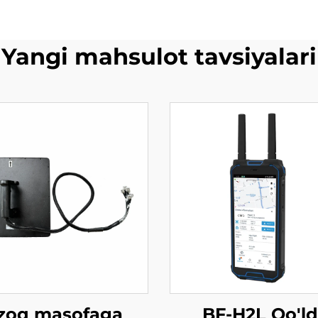
Yangi mahsulot tavsiyalari
zoq masofaga
BF-H2L Qo'l