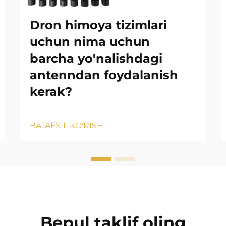
Dron himoya tizimlari
uchun nima uchun
barcha yo'nalishdagi
antenndan foydalanish
kerak?
BATAFSIL KO'RISH
Bepul taklif oling