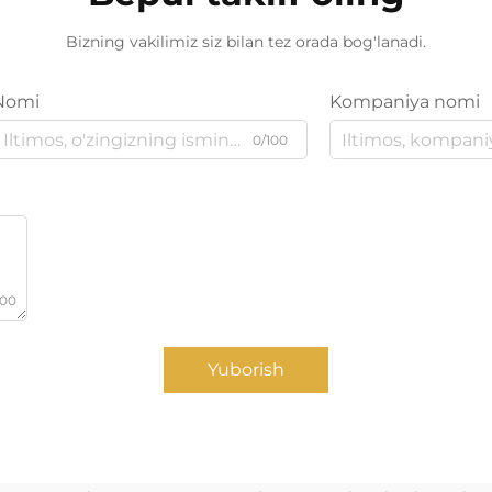
Bizning vakilimiz siz bilan tez orada bog'lanadi.
Nomi
Kompaniya nomi
0/100
000
Yuborish