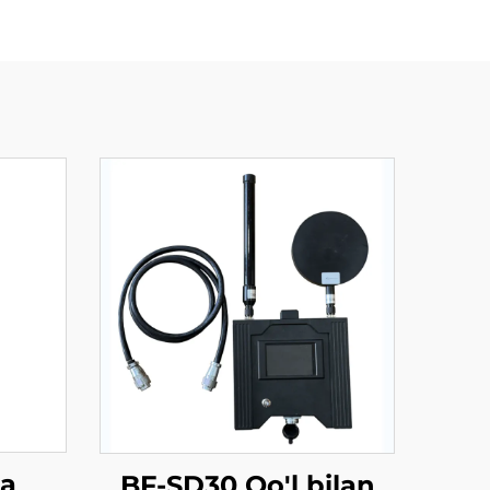
da
BF-SD30 Qo'l bilan