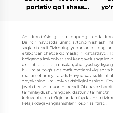
portativ qo'l shassi
yo'
aluminiy qutisi
hisoblagich dron
antenlari
ante
Antidron to'siqligi tizimi bugungi kunda dron
Birinchi navbatda, uning avtonom ishlash imko
to'
saqlab turadi. Tizimning yuqori aniqlikdagi an
e'tibordan chetda qolmasligini kafolatlaydi. 
chas
bo'lganda imkoniyatlarni kengaytirishga imkon
o'chirib tashlash, masalan, aholi yashaydigan 
hujumlari to'g'risida ma'lumotlarni yig'ish va l
ma'lumotlarni yaratadi. Mavjud xavfsizlik infratu
obyektning umumiy xavfsizligini oshiradi. Fo
javob berish imkonini beradi. Ob-havo sharo
ta'minlaydi, shuningdek, dasturiy ta'minotni 
keluvchi radio to'lqinlaridan foydalanish tiz
kelajakdagi yangilanishlarni osonlashtiradi.