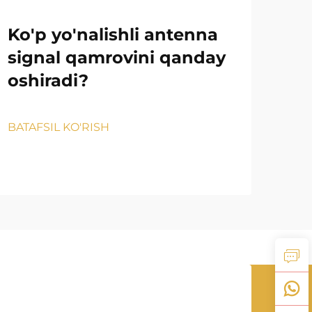
Ko'p yo'nalishli antenna
Is
signal qamrovini qanday
to
oshiradi?
aso
qa
BATAFSIL KO'RISH
BATA