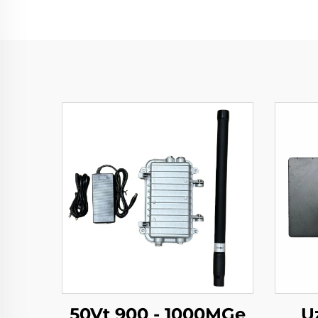
50Vt 900 - 1000MGe
U