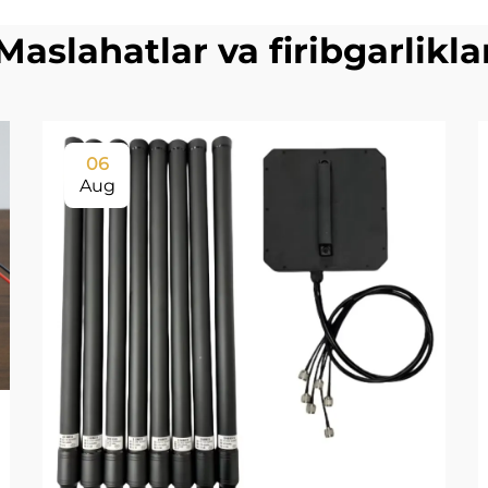
Maslahatlar va firibgarlikla
06
Aug