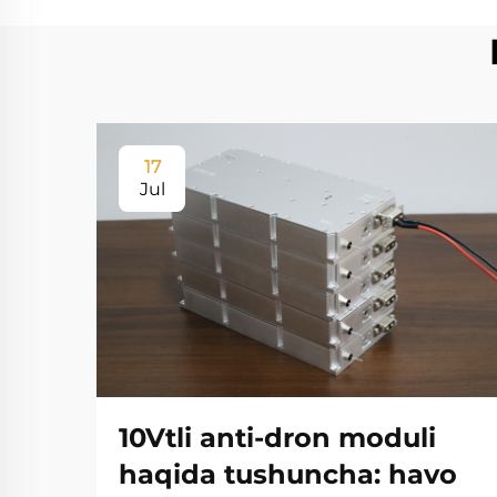
17
Jul
10Vtli anti-dron moduli
haqida tushuncha: havo