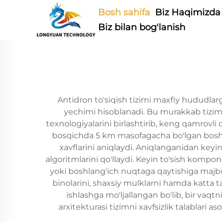
Bosh sahifa
Biz Haqimizda
Biz bilan bog'lanish
Antidron to'siqish tizimi maxfiy hududlar
yechimi hisoblanadi. Bu murakkab tizim av
texnologiyalarini birlashtirib, keng qamrovli
bosqichda 5 km masofagacha bo'lgan boshq
xavflarini aniqlaydi. Aniqlanganidan keyi
algoritmlarini qo'llaydi. Keyin to'sish kompon
yoki boshlang'ich nuqtaga qaytishiga majbur q
binolarini, shaxsiy mulklarni hamda katta 
ishlashga mo'ljallangan bo'lib, bir vaqt
arxitekturasi tizimni xavfsizlik talablari 