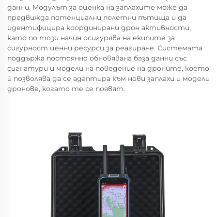
данни. Модулът за оценка на заплахите може да
предвижда потенциални полетни пътища и да
идентифицира координирани дрон активности,
като по този начин осигурява на екипите за
сигурност ценни ресурси за реагиране. Системата
поддържа постоянно обновявана база данни със
сигнатури и модели на поведение на дроните, което
ѝ позволява да се адаптира към нови заплахи и модели
дронове, когато те се появят.