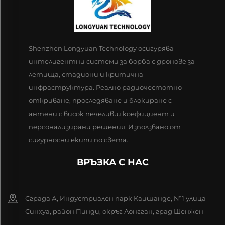
Shenzhen Longyuan Technology осигурява
интелигентни системи за борба с дронове за
летища, стадиони и критична
инфраструктура. Реално радиочестотно
откриване, проследяване и блокиране с
антени с висок печеливш коефициент и
персонализирани решения. Използвано от
сигурносни екипи по света.
ВРЪЗКА С НАС
Сграда А, Индустриален парк Каишанде, №1 улица
Синхуа, район Пинди, окръг Лонгган, град Шенжен