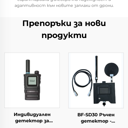
адаптивност към новите заплахи от дрони.
Препоръки за нови
продукти
Индивидуален
BF-SD30 Ръчен
детектор за
детектор -
откриване на
Комплектна версия