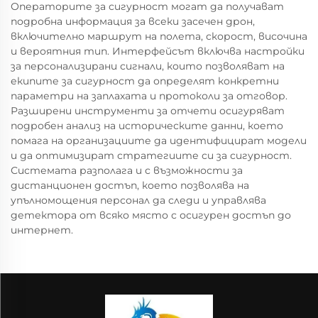
Операторите за сигурност могат да получават
подробна информация за всеки засечен дрон,
включително маршрут на полета, скорост, височина
и вероятния тип. Интерфейсът включва настройки
за персонализирани сигнали, които позволяват на
екипите за сигурност да определят конкретни
параметри на заплахата и протоколи за отговор.
Разширени инструменти за отчети осигуряват
подробен анализ на историческите данни, което
помага на организациите да идентифицират модели
и да оптимизират стратегиите си за сигурност.
Системата разполага и с възможности за
дистанционен достъп, което позволява на
упълномощения персонал да следи и управлява
детектора от всяко място с осигурен достъп до
интернет.