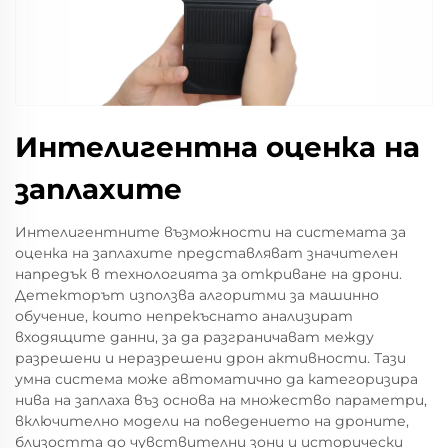
Интелигентна оценка на
заплахите
Интелигентните възможности на системата за
оценка на заплахите представляват значителен
напредък в технологията за откриване на дрони.
Детекторът използва алгоритми за машинно
обучение, които непрекъснато анализират
входящите данни, за да разграничават между
разрешени и неразрешени дрон активности. Тази
умна система може автоматично да категоризира
нива на заплаха въз основа на множество параметри,
включително модели на поведението на дроните,
близостта до чувствителни зони и исторически