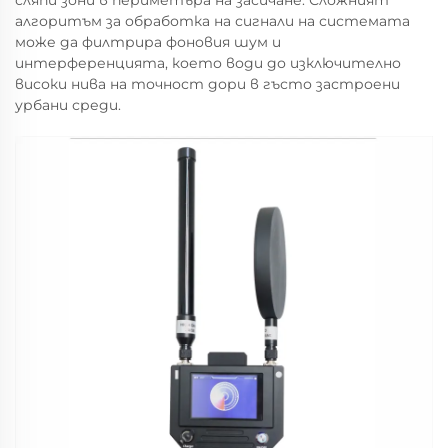
алгоритъм за обработка на сигнали на системата
може да филтрира фоновия шум и
интерференцията, което води до изключително
високи нива на точност дори в гъсто застроени
урбани среди.