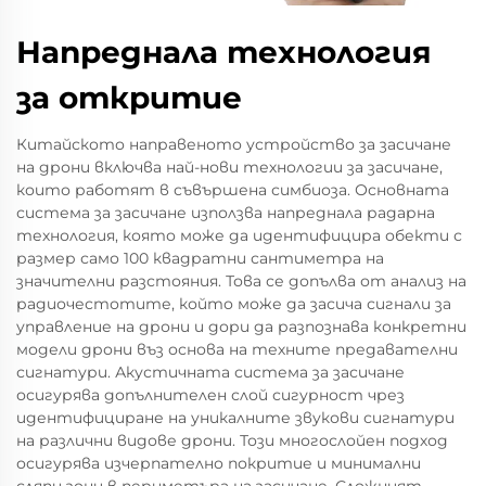
Напреднала технология
за откритие
Китайското направеното устройство за засичане
на дрони включва най-нови технологии за засичане,
които работят в съвършена симбиоза. Основната
система за засичане използва напреднала радарна
технология, която може да идентифицира обекти с
размер само 100 квадратни сантиметра на
значителни разстояния. Това се допълва от анализ на
радиочестотите, който може да засича сигнали за
управление на дрони и дори да разпознава конкретни
модели дрони въз основа на техните предавателни
сигнатури. Акустичната система за засичане
осигурява допълнителен слой сигурност чрез
идентифициране на уникалните звукови сигнатури
на различни видове дрони. Този многослойен подход
осигурява изчерпателно покритие и минимални
сляпи зони в периметъра на засичане. Сложният