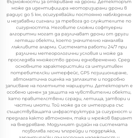
възможности за откриване на дрони. Детекторът
може да идентифицира неоторизирани дрони в
радиус до 5 км, осигурявайки постоянно наблюдение
и незабавни сигнали за тревога до служителите по
сигурността. Неговите сложни софтуерни
алгоритми могат да различават дрони от други
летящи обекти, което значително намалява
лъжливите аларми. Системата работи 24/7 при
различни метеорологични условия и може да
проследява множество дрони едновременно. Сред
основните характеристики са интуитивен
потребителски интерфейс, GPS позициониране,
автоматична оценка на заплахите и подробно
записване на полетните маршрути. Детекторът е
особено ценен за защита на чувствителни обекти,
като правителствени сгради, летища, затвори и
частни имоти. Той може да се интегрира със
съществуващата инфраструктура за сигурност и
предлага както автономен, така и мрежов вариант
на внедряване. Модулният дизайн на системата
позволява лесни ъпгрейди и поддръжка,
гарантирайки дългосрочна надеждност и