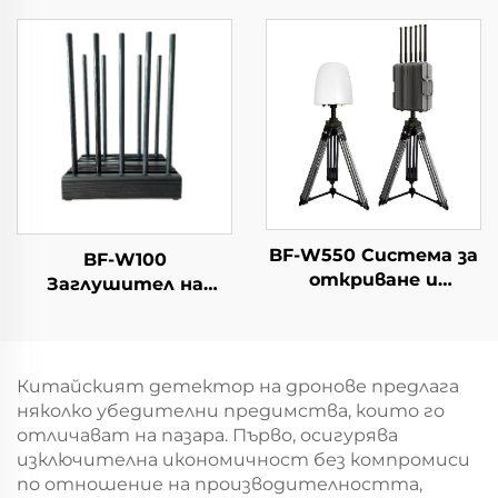
дронове и
устройство за
ранно
предупреждаване
BF-W550 Система за
BF-W100
откриване и
Заглушител на
противодействие
сигнали
на дронове
Китайският детектор на дронове предлага
няколко убедителни предимства, които го
отличават на пазара. Първо, осигурява
изключителна икономичност без компромиси
по отношение на производителността,