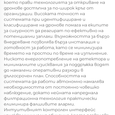
което прави технологията за откриване на
дронове достъпна за по-широк кръг от
организации. Високата точност на
системата при идентифициране и
класифициране на дронове помага на екипите
за сигурност да реагират по-ефективно на
потенциални заплахи. Възможността за бързо
внедряване позволява бърза инсталация и
готовност за работа, като се минимизира
времето на простои по време на изпълнение.
Ниското енергопотребление на детектора и
минималните изисквания за поддръжка водят
до намалени оперативни разходи в
дългосрочен план. Способността на
системата да работи автономно намалява
необходимостта от постоянно човешко
наблюдение, докато нейната напреднала
филтрационна технология практически
елиминира фалшивите аларми.
Интуитивният контролен интерфейс