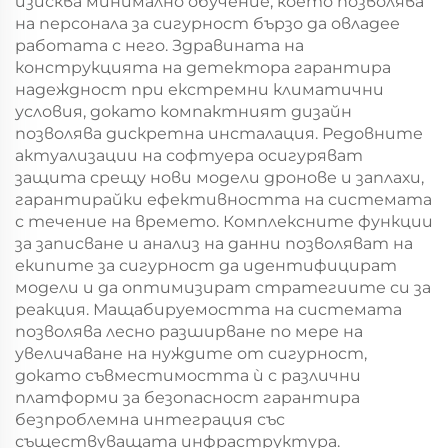
изисква минимално обучение, което позволява
на персонала за сигурност бързо да овладее
работата с него. Здравината на
конструкцията на детектора гарантира
надеждност при екстремни климатични
условия, докато компактният дизайн
позволява дискретна инсталация. Редовните
актуализации на софтуера осигуряват
защита срещу нови модели дронове и заплахи,
гарантирайки ефективността на системата
с течение на времето. Комплексните функции
за записване и анализ на данни позволяват на
екипите за сигурност да идентифицират
модели и да оптимизират стратегиите си за
реакция. Мащабируемостта на системата
позволява лесно разширване по мере на
увеличаване на нуждите от сигурност,
докато съвместимостта ѝ с различни
платформи за безопасност гарантира
безпроблемна интеграция със
съществуващата инфраструктура.