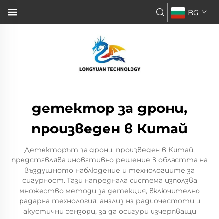
BG
детектор за дрони,
произведен в Китай
Детекторът за дрони, произведен в Китай,
представлява иновативно решение в областта на
въздушното наблюдение и технологиите за
сигурност. Тази напреднала система използва
множество методи за детекция, включително
радарна технология, анализ на радиочестоти и
акустични сензори, за да осигури изчерпващи