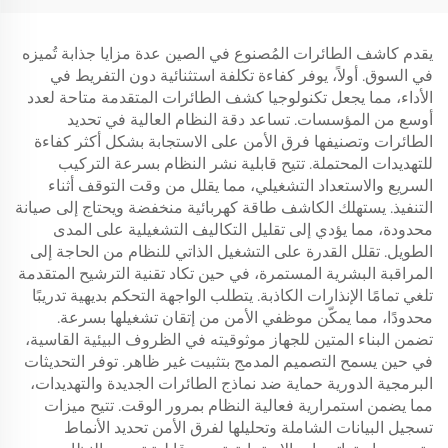
يقدم كاشف الطائرات المُصنوع في الصين عدة مزايا جذابة تُميزه
في السوق. أولاً، يوفر كفاءة تكلفة استثنائية دون التفريط في
الأداء، مما يجعل تكنولوجيا كشف الطائرات المتقدمة متاحة لعدد
أوسع من المؤسسات. تساعد دقة النظام العالية في تحديد
الطائرات وتصنيفها فرق الأمن على الاستجابة بشكل أكثر كفاءة
للتهديدات المحتملة. تتيح قابلية نشر النظام بسرعة التركيب
السريع والاستعداد التشغيلي، مما يقلل من وقت التوقف أثناء
التنفيذ. يستهلك الكاشف طاقة كهربائية منخفضة ويحتاج إلى صيانة
محدودة، مما يؤدي إلى تقليل التكاليف التشغيلية على المدى
الطويل. تقلل القدرة على التشغيل الذاتي للنظام من الحاجة إلى
المراقبة البشرية المستمرة، في حين تكاد تقنية الترشيح المتقدمة
تلغي تمامًا الإنذارات الكاذبة. يتطلب الواجهة التحكم بديهية تدريبًا
محدودًا، مما يمكّن موظفي الأمن من إتقان تشغيلها بسرعة.
تضمن البناء المتين للجهاز موثوقيته في الظروف البيئية القاسية،
في حين يسمح التصميم المدمج بتثبيت غير ظاهر. توفر التحديثات
البرمجية الدورية حماية ضد نماذج الطائرات الجديدة والتهديدات،
مما يضمن استمرارية فعالية النظام بمرور الوقت. تتيح ميزات
تسجيل البيانات الشاملة وتحليلها لفرق الأمن تحديد الأنماط