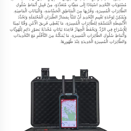
مُسْتَوَيَاتِ التَّحْدِيدِ اسْتِنَادًا إِلَى مَعِيَّاتٍ مُتَعَدِّدَةٍ، مِنْ قَبِيلِ أَنْمَاطِ سُلُوكِ
الطَّائِرَاتِ الْمُسِيرَةِ، وَقُرْبِهَا مِنَ الْمَنَاطِقِ الْحَسَّاسَةِ، وَالْبَيَانَاتِ الْمَاضِيَةِ.
وَيُمْكِنُ لِوَحْدَةِ تَقْيِيمِ التَّحْدِيدِ أَنْ تَتَنَبَّأَ بِمَسَارِّ الطَّيَرَانِ الْمُحْتَمَلَةِ وَتَحْدِّدَ
الْأَنْشِطَةِ الْمُنَسَّقَةِ لِلطَّائِرَاتِ الْمُسِيرَةِ، مَا يُعْطِي فَرِيقَ الْأَمْنِ وَقْتًا ثَمِينًا
لِلْإِسْرَاعِ فِي الرَّدِّ. وَيَحْفَظُ الْجِهَازُ قَاعِدَةَ بَيَانَاتٍ مُحْدَثَةً بَصَوْرٍ دَائِمٍ لِلْهُوِيَّاتِ
وَأَنْمَاطِ سُلُوكِ الطَّائِرَاتِ الْمُسِيرَةِ، مَا يُمَكِّنُهُ مِنَ التَّأَقْلُمِ مَعَ التَّحْدِيدَاتِ
وَالطَّائِرَاتِ الْمُسِيرَةِ الْجَدِيدَةِ عِنْدَ ظُهُورِهَا.