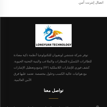
اتصال إنترنت آمن.
توفر شركة شنتشن لونغيوان للتكنولوجيا أنظمة ذكية مضادة
للطائرات المُسيّرة للمطارات والملاعب والبنية التحتية الحيوية.
كشف فوري للإشارات اللاسلكية (RF) وتتبع وتعطيل الإشارات
مع هوائيات عالية الكسب وحلول مخصصة. تعتمد عليها فرق
الأمن العالمية.
تواصل معنا