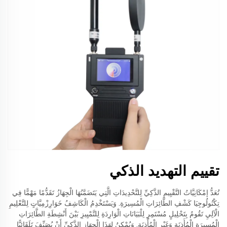
تقييم التهديد الذكي
تُعَدُّ إمْكَانِيَّاتُ التَّقْيِيمِ الذَّكِيِّ لِلتَّحْدِيدَاتِ الَّتِي يَتَضَمَّنُهَا الْجِهَازُ تَقَدُّمًا مَهْمًّا فِي
تِكْنُولُوجِيَا كَشْفِ الطَّائِرَاتِ الْمُسِيرَةِ. وَيَسْتَخْدِمُ الْكَاشِفُ خَوَارِزْمِيَّاتٍ لِلتَّعْلِيمِ
الْآلِيِ تَقُومُ بِتَحْلِيلٍ مُسْتَمِرٍ لِلْبَيَانَاتِ الْوَارِدَةِ لِلتَّمْيِيزِ بَيْنَ أَنْشِطَةِ الطَّائِرَاتِ
الْمُسِيرَةِ الْمُأَذِنَةِ وَغَيْرِ الْمُأَذِنَةِ. وَيُمْكِنُ لِهَذَا الْجِهَازِ الذَّكِيِّ أَنْ يُصَنِّفَ تَلَقَائِيًّا