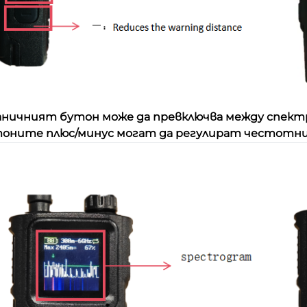
ничният бутон може да превключва между спектр
тоните плюс/минус могат да регулират честотни