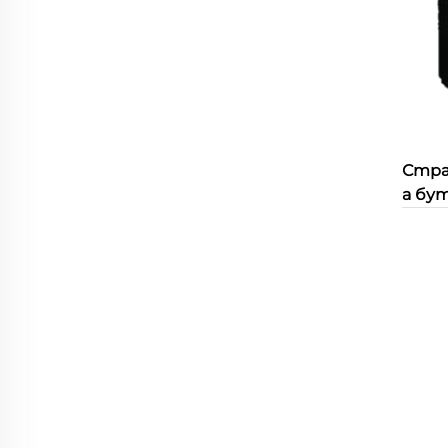
Стра
а бу