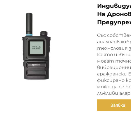
Индивиду
На Дронов
Предупре
Със собстве
аналогов хи
технология 
както и вън
могат точно 
вибрационни
граждански 
фиксирано кр
може да се п
лъжливи ала
Заявка