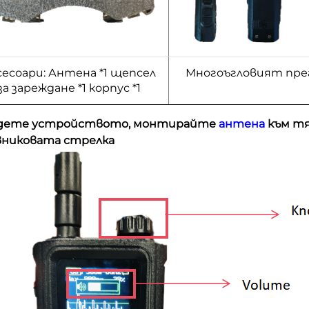
сесоари: Антена *1 щепсел
Многоъгловият пре
за зареждане *1 корпус *1
дете устройството, монтирайте
антена
към тя
вниковата стрелка