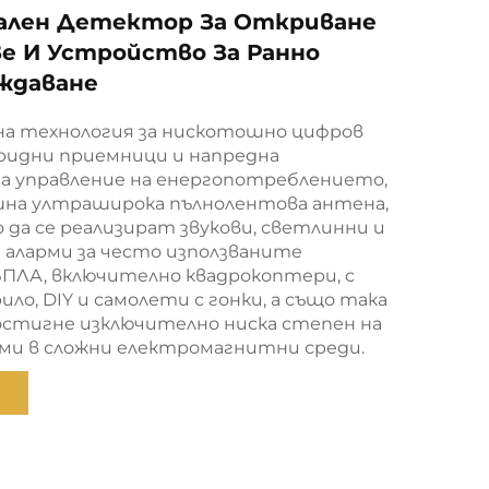
ален Детектор За Откриване
е И Устройство За Ранно
ждаване
на технология за нискотошно цифров
бридни приемници и напредна
за управление на енергопотреблението,
шна ултраширока пълнолентова антена,
да се реализират звукови, светлинни и
 аларми за често използваните
БПЛА, включително квадрокоптери, с
ило, DIY и самолети с гонки, а също така
остигне изключително ниска степен на
рми в сложни електромагнитни среди.