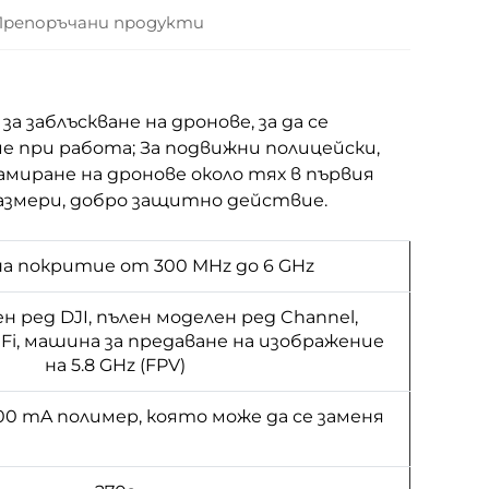
Препоръчани продукти
 заблъскване на дронове, за да се
 при работа; За подвижни полицейски,
амиране на дронове около тях в първия
азмери, добро защитно действие.
а покритие от 300 MHz до 6 GHz
н ред DJI, пълен моделен ред Channel,
i, машина за предаване на изображение
на 5.8 GHz (FPV)
0 mA полимер, която може да се заменя