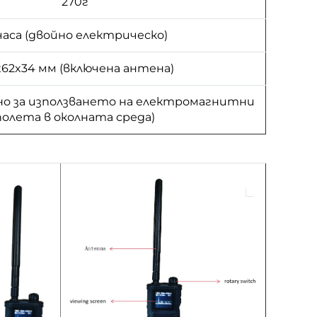
270г
 часа (двойно електрическо)
x62x34 мм (включена антена)
чно за използването на електромагнитни
полета в околната среда)