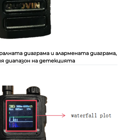
алната диаграма и алармената диаграма,
я диапазон на детекцията