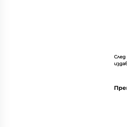
След
издав
Пре