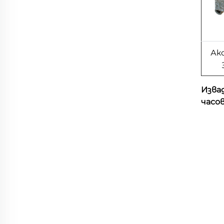
Ак
Изва
часо