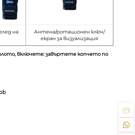
глед на
Антена/ротационен ключ/
екран за визуализация
лото, включете: завъртете копчето по