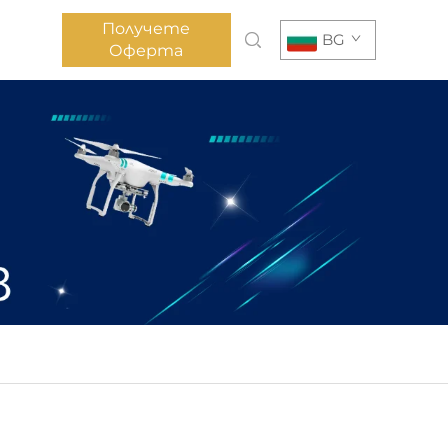
Получете
BG
Оферта