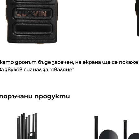
 като дронът бъде засечен, на екрана ще се пок
а звуков сигнал за "сваляне"
поръчани продукти