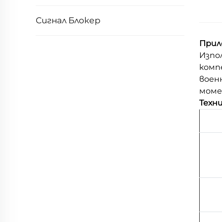
Сигнал Блокер
Прил
Изпол
комп
воен
моме
Техн