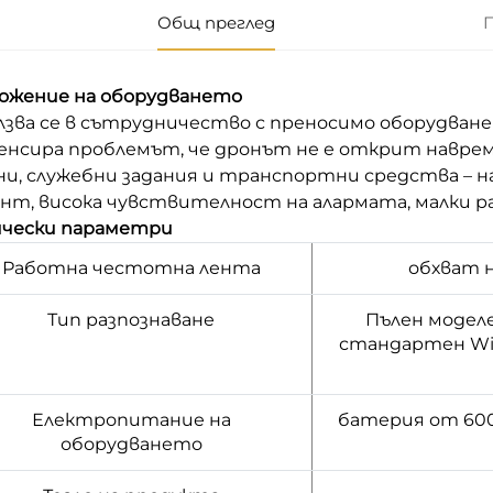
Общ преглед
ожение на оборудването
зва се в сътрудничество с преносимо оборудване за
енсира проблемът, че дронът не е открит навреме
ни, служебни задания и транспортни средства – н
нт, висока чувствителност на алармата, малки р
ически параметри
Работна честотна лента
обхват н
Тип разпознаване
Пълен моделе
стандартен WiF
Електропитание на
батерия от 600
оборудването