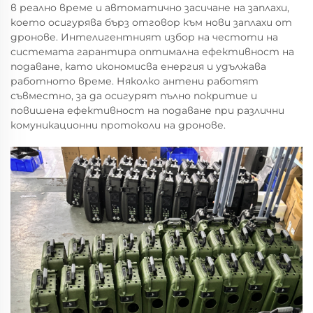
в реално време и автоматично засичане на заплахи,
което осигурява бърз отговор към нови заплахи от
дронове. Интелигентният избор на честоти на
системата гарантира оптимална ефективност на
подаване, като икономисва енергия и удължава
работното време. Няколко антени работят
съвместно, за да осигурят пълно покритие и
повишена ефективност на подаване при различни
комуникационни протоколи на дронове.