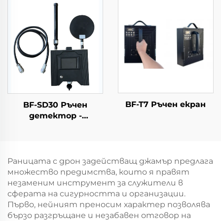
оборудване
BF-T7 Ръчен екран
BF-SD30 Ръчен
детектор -
Комплектна версия
Раницата с дрон задействащ джамър предлага
множество предимства, които я правят
незаменим инструмент за служители в
сферата на сигурността и организации.
Първо, нейният преносим характер позволява
бързо разгръщане и незабавен отговор на