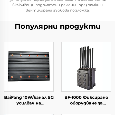
включващи подплатени раменни презрамки и
вентилирана гърбова подложка.
Популярни продукти
BaiFang 10W/канал 5G
BF-1000 Фиксирано
усилвач на
оборудване за
сигналите 2G 3G 4G
откриване +
Бустер
противодроново