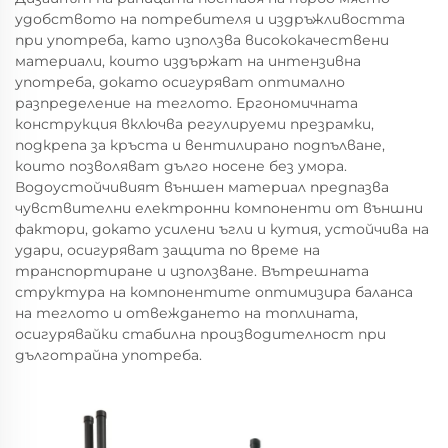
удобството на потребителя и издръжливостта
при употреба, като използва висококачествени
материали, които издържат на интензивна
употреба, докато осигуряват оптимално
разпределение на теглото. Ергономичната
конструкция включва регулируеми презрамки,
подкрепа за кръста и вентилирано подпълване,
които позволяват дълго носене без умора.
Водоустойчивият външен материал предпазва
чувствителни електронни компоненти от външни
фактори, докато усилени ъгли и кутия, устойчива на
удари, осигуряват защита по време на
транспортиране и използване. Вътрешната
структура на компонентите оптимизира баланса
на теглото и отвеждането на топлината,
осигурявайки стабилна производителност при
дълготрайна употреба.