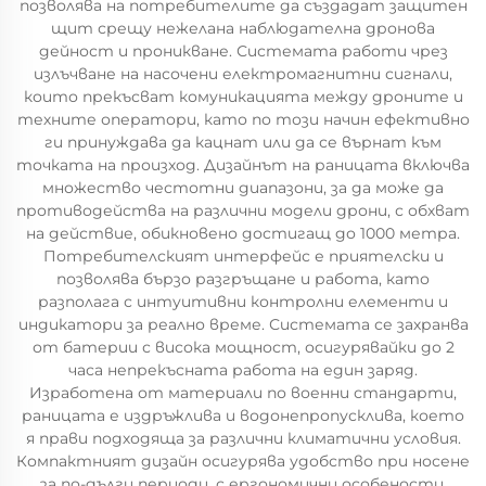
позволява на потребителите да създадат защитен
щит срещу нежелана наблюдателна дронова
дейност и проникване. Системата работи чрез
излъчване на насочени електромагнитни сигнали,
които прекъсват комуникацията между дроните и
техните оператори, като по този начин ефективно
ги принуждава да кацнат или да се върнат към
точката на произход. Дизайнът на раницата включва
множество честотни диапазони, за да може да
противодейства на различни модели дрони, с обхват
на действие, обикновено достигащ до 1000 метра.
Потребителският интерфейс е приятелски и
позволява бързо разгръщане и работа, като
разполага с интуитивни контролни елементи и
индикатори за реално време. Системата се захранва
от батерии с висока мощност, осигурявайки до 2
часа непрекъсната работа на един заряд.
Изработена от материали по военни стандарти,
раницата е издръжлива и водонепропусклива, което
я прави подходяща за различни климатични условия.
Компактният дизайн осигурява удобство при носене
за по-дълги периоди, с ергономични особености,