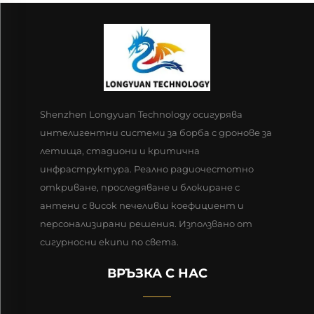
Shenzhen Longyuan Technology осигурява
интелигентни системи за борба с дронове за
летища, стадиони и критична
инфраструктура. Реално радиочестотно
откриване, проследяване и блокиране с
антени с висок печеливш коефициент и
персонализирани решения. Използвано от
сигурносни екипи по света.
ВРЪЗКА С НАС