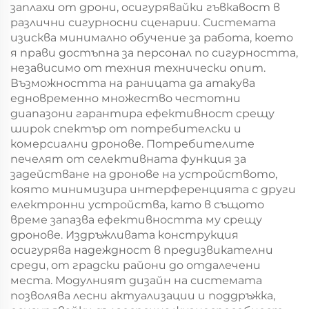
заплахи от дрони, осигурявайки гъвкавост в
различни сигурносни сценарии. Системата
изисква минимално обучение за работа, което
я прави достъпна за персонал по сигурността,
независимо от техния технически опит.
Възможността на раницата да атакува
едновременно множество честотни
диапазони гарантира ефективност срещу
широк спектър от потребителски и
комерсиални дронове. Потребителите
печелят от селективната функция за
задействане на дронове на устройството,
която минимизира интерференцията с други
електронни устройства, като в същото
време запазва ефективността му срещу
дронове. Издръжливата конструкция
осигурява надеждност в предизвикателни
среди, от градски райони до отдалечени
места. Модулният дизайн на системата
позволява лесни актуализации и поддръжка,