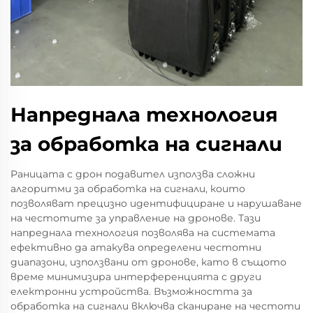
Напреднала технология
за обработка на сигнали
Раницата с дрон подавител използва сложни
алгоритми за обработка на сигнали, които
позволяват прецизно идентифициране и нарушаване
на честотите за управление на дронове. Тази
напреднала технология позволява на системата
ефективно да атакува определени честотни
диапазони, използвани от дронове, като в същото
време минимизира интерференцията с други
електронни устройства. Възможността за
обработка на сигнали включва сканиране на честоти