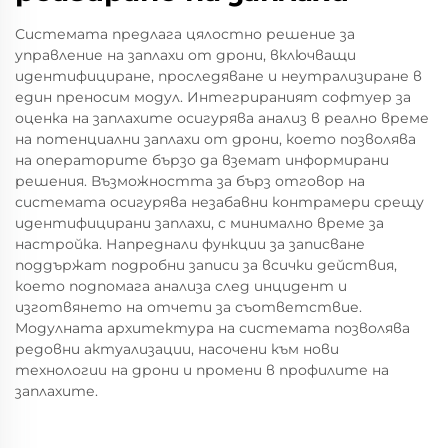
Системата предлага цялостно решение за
управление на заплахи от дрони, включващи
идентифициране, проследяване и неутрализиране в
един преносим модул. Интегрираният софтуер за
оценка на заплахите осигурява анализ в реално време
на потенциални заплахи от дрони, което позволява
на операторите бързо да вземат информирани
решения. Възможността за бърз отговор на
системата осигурява незабавни контрамери срещу
идентифицирани заплахи, с минимално време за
настройка. Напреднали функции за записване
поддържат подробни записи за всички действия,
което подпомага анализа след инцидент и
изготвянето на отчети за съответствие.
Модулната архитектура на системата позволява
редовни актуализации, насочени към нови
технологии на дрони и промени в профилите на
заплахите.