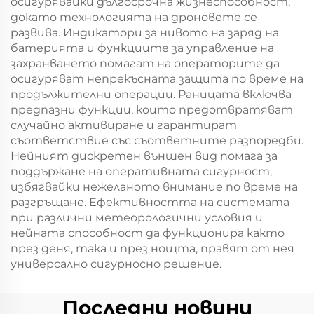
осигурявайки дългосрочна жизнеспособност,
докато технологията на дроновете се
развива. Индикатори за нивото на заряд на
батерията и функциите за управление на
захранването помагат на операторите да
осигуряват непрекъсната защита по време на
продължителни операции. Раницата включва
предпазни функции, които предотвратяват
случайно активиране и гарантират
съответствие със съответните разпоредби.
Нейният дискретен външен вид помага за
поддържане на оперативната сигурност,
избягвайки нежеланото внимание по време на
разгръщане. Ефективността на системата
при различни метеорологични условия и
нейната способност да функционира както
през деня, така и през нощта, правят от нея
универсално сигурносно решение.
Последни новини