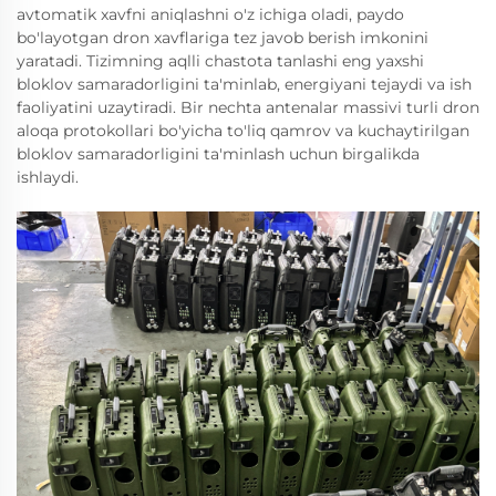
avtomatik xavfni aniqlashni o'z ichiga oladi, paydo
bo'layotgan dron xavflariga tez javob berish imkonini
yaratadi. Tizimning aqlli chastota tanlashi eng yaxshi
bloklov samaradorligini ta'minlab, energiyani tejaydi va ish
faoliyatini uzaytiradi. Bir nechta antenalar massivi turli dron
aloqa protokollari bo'yicha to'liq qamrov va kuchaytirilgan
bloklov samaradorligini ta'minlash uchun birgalikda
ishlaydi.