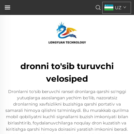
UZ
dronni to'sib turuvchi
velosiped
Dronlarni to'sib beruvchi ransel dronlarga qarshi so'nggi
yutuqlarga asoslangan yechim bo'lib, nazoratsiz
dronlarning xavfsizlikni buzishiga qarshi portativ va
samarali himoya qilishni ta'minlaydi. Bu murakkab qurilma
mobil qobiliyatni kuchli signallarni buzish imkoniyati bilan
birlashtirib, foydalanuvchilarga noqulay dron kuzatish va
kiritishga qarshi himoya doirasini yaratish imkonini beradi.