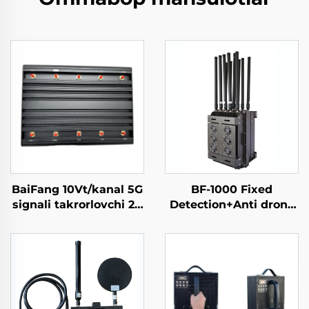
BaiFang 10Vt/kanal 5G
BF-1000 Fixed
signali takrorlovchi 2G
Detection+Anti drone
3G 4G kuchaytirgich
Equipment