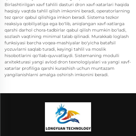
Birlashtirilgan xavf tahlili dasturi dron xavf-xatarlari haqida
haqiqiy vaqtda tahlil qilish imkonini beradi, operatorlarning
tez qaror qabul qilishiga imkon beradi. Sistema tezkor
reaksiya qobiliyatiga ega bo'lib, aniqlangan xavf-xatlarga
qarshi darhol chora-tadbirlar qabul qilish mumkin bo'ladi,
sozlash vaqtining minimal talab qilinadi. Murakkab loglash
funksiyasi barcha voqea-mashiyalar bo'yicha batafsil
yozuvlarni saqlab turadi, keyingi tahlil va moslik
hisobotlarini qo'llab-quvvatlaydi. Sistemaning modulli
arxitekturasi yangi avlod dron texnologiyalari va yangi xavf-
xatarlar profiliga qarshi kurashish uchun muntazam
yangilanishlarni amalga oshirish imkonini beradi.