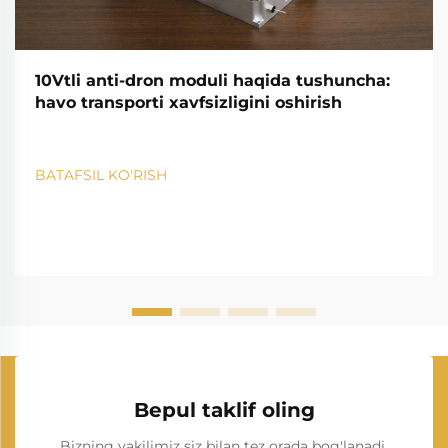
10Vtli anti-dron moduli haqida tushuncha:
havo transporti xavfsizligini oshirish
BATAFSIL KO'RISH
Bepul taklif oling
Bizning vakilimiz siz bilan tez orada bog'lanadi.