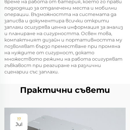
време на работа от батерия, което го прави
подходящо за отдалечени места и мобилни
операции. Възможността на системата да
записва и документира всички открити
заплахи осигурява ценна информация за анализ
и планиране на сигурността. Освен това,
компактният дизайн и портативността му
позволяват бързо преместване при промяна
на нуждите от сигурност, докато
множеството режими на работа осигуряват
гъвкавост при реагиране на различни
сценарии със заплахи.
Практични съвети
17
Jul