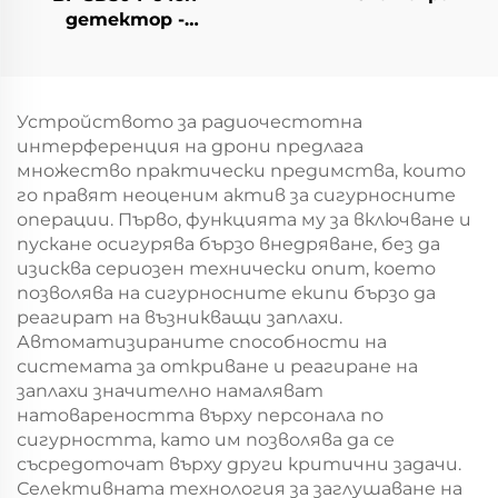
детектор -
Комплектна версия
Устройството за радиочестотна
интерференция на дрони предлага
множество практически предимства, които
го правят неоценим актив за сигурносните
операции. Първо, функцията му за включване и
пускане осигурява бързо внедряване, без да
изисква сериозен технически опит, което
позволява на сигурносните екипи бързо да
реагират на възникващи заплахи.
Автоматизираните способности на
системата за откриване и реагиране на
заплахи значително намаляват
натовареността върху персонала по
сигурността, като им позволява да се
съсредоточат върху други критични задачи.
Селективната технология за заглушаване на