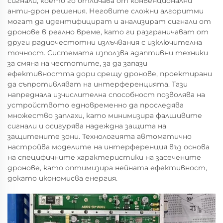
сигнали, което го отличава от конвенционални
анти-дрон решения. Неговите сложни алгоритми
могат да идентифицират и анализират сигнали от
дронове в реално време, като ги разграничават от
други радиочестотни излъчвания с изключителна
точност. Системата използва адаптивни техники
за смяна на честотите, за да запази
ефективността дори срещу дронове, проектирани
да съпротивляват на интерференцията. Тази
напреднала изчислителна способност позволява на
устройството едновременно да проследява
множество заплахи, като минимизира фалшивите
сигнали и осигурява надеждна защита на
защитените зони. Технологията автоматично
настройва моделите на интерференция въз основа
на специфичните характеристики на засечените
дронове, като оптимизира нейната ефективност,
докато икономисва енергия.