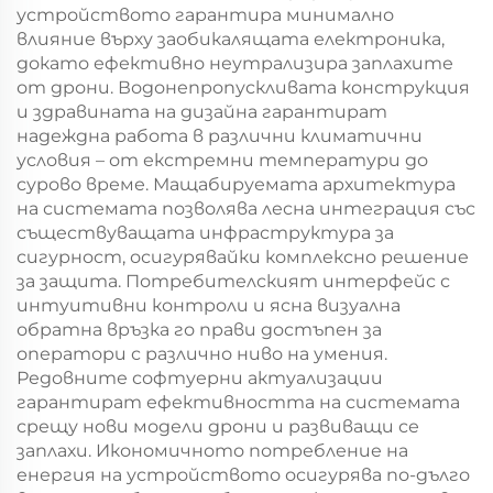
устройството гарантира минимално
влияние върху заобикалящата електроника,
докато ефективно неутрализира заплахите
от дрони. Водонепропускливата конструкция
и здравината на дизайна гарантират
надеждна работа в различни климатични
условия – от екстремни температури до
сурово време. Мащабируемата архитектура
на системата позволява лесна интеграция със
съществуващата инфраструктура за
сигурност, осигурявайки комплексно решение
за защита. Потребителският интерфейс с
интуитивни контроли и ясна визуална
обратна връзка го прави достъпен за
оператори с различно ниво на умения.
Редовните софтуерни актуализации
гарантират ефективността на системата
срещу нови модели дрони и развиващи се
заплахи. Икономичното потребление на
енергия на устройството осигурява по-дълго