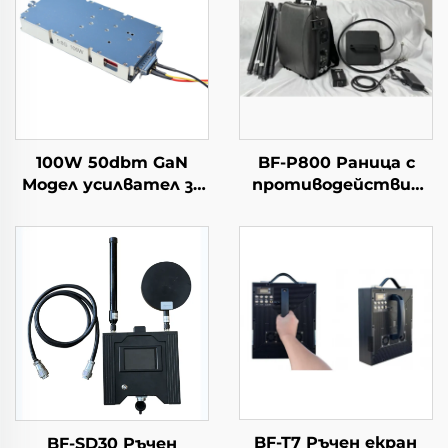
100W 50dbm GaN
BF-P800 Раница с
Модел усилвател за
противодействие
мощност за
срещу дронове
системи от
противодронове,
модул за
противодействие
на дронове, 5.2/5.8G,
достатъчно RF
екраниране, 5.2/5.8G,
100W 50dbm
BF-T7 Ръчен екран
BF-SD30 Ръчен