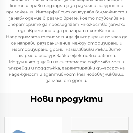
което я прави подходяща за различни сигурносни
приложения. Интерфейсът осигурява възможности
за наблюдение в реално време, което позволява на
операторите да проследяват множество заплахи
едновременно и да реагират съответно.
Напредналата технология за филтриране помага да
се направи разграничение между оторизирани и
неоторизирани дрони, намалявайки лъжливите
аларми и осигурявайки ефективна работа.
Модулният дизайн на системата позволява лесни
ъпгрейди и поддръжка, гарантирайки дългосрочна
надеждност и адаптивност към нововъзникващи
заплахи от дрони.
Нови продукти