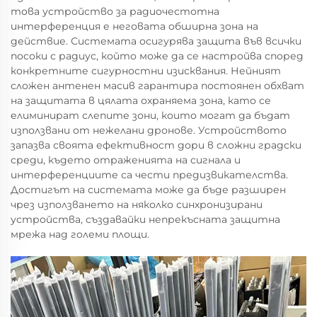
това устройство за радиочестотна
интерференция е неговата обширна зона на
действие. Системата осигурява защита във всички
посоки с радиус, който може да се настройва според
конкретните сигурностни изисквания. Нейният
сложен антенен масив гарантира постоянен обхват
на защитата в цялата охраняема зона, като се
елиминират слепите зони, които могат да бъдат
използвани от нежелани дронове. Устройството
запазва своята ефективност дори в сложни градски
среди, където отраженията на сигнала и
интерференциите са чести предизвикателства.
Достигът на системата може да бъде разширен
чрез използването на няколко синхронизирани
устройства, създавайки непрекъсната защитна
мрежа над големи площи.