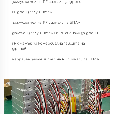
заглушител на RF сигнали за дрони
rF дрон заглушител
заглушител на RF сигнали за БПЛА
далечен заглушител на RF сигнали за дрони
rF джамър за комерсиална защита на
дронове
направен заглушител на RF сигнали за БПЛА