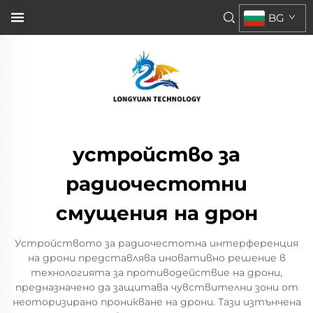
BG
устройство за
радиочестотни
смущения на дрон
Устройството за радиочестотна интерференция
на дрони представлява иновативно решение в
технологията за противодействие на дрони,
предназначено да защитава чувствителни зони от
неоторизирано проникване на дрони. Тази изтънчена