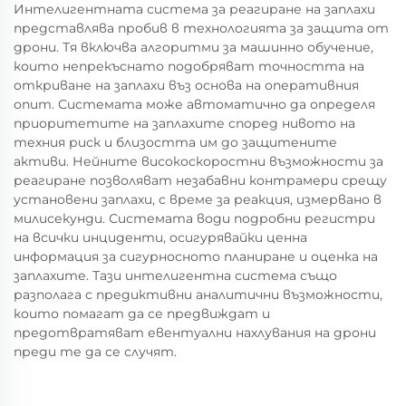
Интелигентната система за реагиране на заплахи
представлява пробив в технологията за защита от
дрони. Тя включва алгоритми за машинно обучение,
които непрекъснато подобряват точността на
откриване на заплахи въз основа на оперативния
опит. Системата може автоматично да определя
приоритетите на заплахите според нивото на
техния риск и близостта им до защитените
активи. Нейните високоскоростни възможности за
реагиране позволяват незабавни контрамери срещу
установени заплахи, с време за реакция, измервано в
милисекунди. Системата води подробни регистри
на всички инциденти, осигурявайки ценна
информация за сигурносното планиране и оценка на
заплахите. Тази интелигентна система също
разполага с предиктивни аналитични възможности,
които помагат да се предвиждат и
предотвратяват евентуални нахлувания на дрони
преди те да се случят.