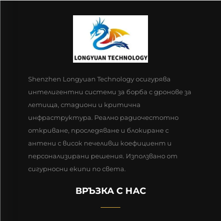
Shenzhen Longyuan Technology осигурява
интелигентни системи за борба с дронове за
летища, стадиони и критична
инфраструктура. Реално радиочестотно
откриване, проследяване и блокиране с
антени с висок печеливш коефициент и
персонализирани решения. Използвано от
сигурносни екипи по света.
ВРЪЗКА С НАС