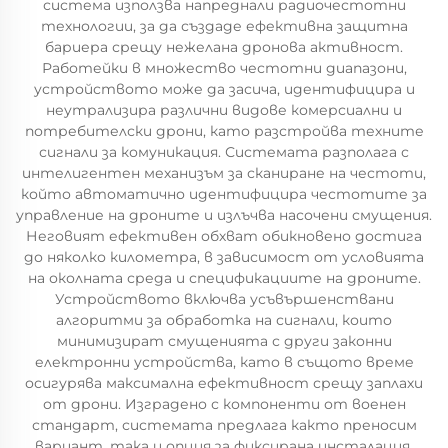
система използва напреднали радиочестотни
технологии, за да създаде ефективна защитна
бариера срещу нежелана дронова активност.
Работейки в множество честотни диапазони,
устройството може да засича, идентифицира и
неутрализира различни видове комерсиални и
потребителски дрони, като разстройва техните
сигнали за комуникация. Системата разполага с
интелигентен механизъм за сканиране на честоти,
който автоматично идентифицира честотите за
управление на дроните и излъчва насочени смущения.
Неговият ефективен обхват обикновено достига
до няколко километра, в зависимост от условията
на околната среда и спецификациите на дроните.
Устройството включва усъвършенствани
алгоритми за обработка на сигнали, които
минимизират смущенията с други законни
електронни устройства, като в същото време
осигурява максимална ефективност срещу заплахи
от дрони. Изградено с компоненти от военен
стандарт, системата предлага както преносим
вариант, така и опция за фиксирана инсталация,