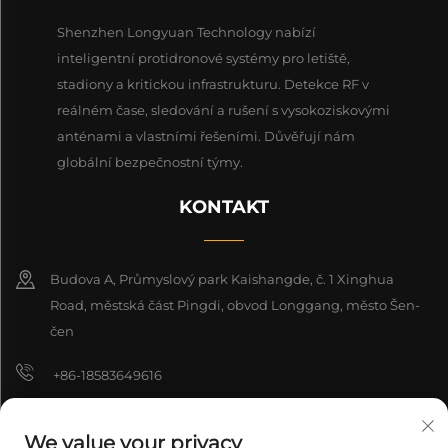
Shenzhen Longyuan Technology nabízí
inteligentní protidronové systémy pro letiště,
stadiony a kritickou infrastrukturu. Detekce RF v
reálném čase, sledování a rušení s vysokoziskovými
anténami a vlastními řešeními. Důvěřují nám
globální bezpečnostní týmy.
KONTAKT
Budova A, Průmyslový park Kaishangde, č. 1 Xinghua
Road, městská část Pingdi, obvod Longgang, město Šen-
čen
+86-18583649616
[email protected]
We value your privacy