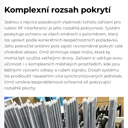
Komplexní rozsah pokrytí
Jednou z nejvíce působivých vlastností tohoto zařízení pro
rušení RF interferencí je jeho rozsáhlá pokryvnost. Systém
poskytuje ochranu ve všech směrech s poloměrem, který
lze upravit podle konkrétních bezpečnostních požadavků.
Jeho pokročilé anténní pole zajistí rovnoměrné pokrytí celé
chráněné oblasti, čímž eliminuje slepé místa, která by
mohla být využita vetřelými drony. Zařízení si udržuje svou
účinnost i v komplexních městských prostředích, kde jsou
běžnými výzvami odrazy a rušení signálu. Dosah systému
lze prodloužit nasazením více synchronizovaných jednotek,
čímž vznikne bezproblémová ochranná síť pokrývající
rozsáhlé plochy.