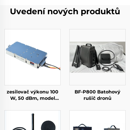
Uvedení nových produktů
zesilovač výkonu 100
BF-P800 Batohový
W, 50 dBm, model
rušič dronů
GaN, pro systémy proti
dronům, modul pro
potlačování dronů,
pásmo 5,2/5,8 GHz,