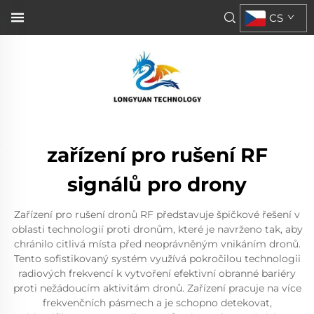
CS
zařízení pro rušení RF
signálů pro drony
Zařízení pro rušení dronů RF představuje špičkové řešení v
oblasti technologií proti dronům, které je navrženo tak, aby
chránilo citlivá místa před neoprávněným vnikáním dronů.
Tento sofistikovaný systém využívá pokročilou technologii
radiových frekvencí k vytvoření efektivní obranné bariéry
proti nežádoucím aktivitám dronů. Zařízení pracuje na více
frekvenčních pásmech a je schopno detekovat,