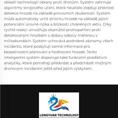
oblasti technologií obrany proti dronům. Systém zahrnuje
algoritmy strojového učení, které neustále zlepšují přesnost
detekce hrozeb na základě provozních zkušeností. Systém
může automaticky určit prioritu hrozeb na základě jejich
potenciální úrovně rizika a blízkosti chráněných aktiv. Díky
rychlé reakci umožňuje okamžité protiopatření proti
detekovaným hrozbám s dobou odezvy měřenou v
milisekundách. Systém uchovává podrobné záznamy všech
incidentů, které poskytují cenné informace pro
bezpečnostní plánování a hodnocení hrozeb. Tento
inteligentní systém disponuje také funkcemi prediktivní
analytiky, které pomáhají předvídat a předcházet možným
dronovým incidením ještě před jejich výskytem.