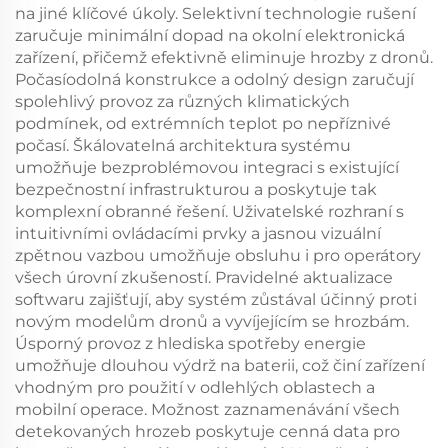
na jiné klíčové úkoly. Selektivní technologie rušení
zaručuje minimální dopad na okolní elektronická
zařízení, přičemž efektivně eliminuje hrozby z dronů.
Počasíodolná konstrukce a odolný design zaručují
spolehlivý provoz za různých klimatických
podmínek, od extrémních teplot po nepříznivé
počasí. Škálovatelná architektura systému
umožňuje bezproblémovou integraci s existující
bezpečnostní infrastrukturou a poskytuje tak
komplexní obranné řešení. Uživatelské rozhraní s
intuitivními ovládacími prvky a jasnou vizuální
zpětnou vazbou umožňuje obsluhu i pro operátory
všech úrovní zkušeností. Pravidelné aktualizace
softwaru zajišťují, aby systém zůstával účinný proti
novým modelům dronů a vyvíjejícím se hrozbám.
Úsporný provoz z hlediska spotřeby energie
umožňuje dlouhou výdrž na baterii, což činí zařízení
vhodným pro použití v odlehlých oblastech a
mobilní operace. Možnost zaznamenávání všech
detekovaných hrozeb poskytuje cenná data pro