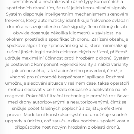
identifikovat a neutralizovat různé typy komerčních a
spotřebních dronů tím, že ruší jejich komunikační signály.
Systém disponuje inteligentním mechanismem skenování
frekvencí, který automaticky identifikuje frekvence ovládání
dronů a nasazuje cílené rušivé signály. Jeho účinný dosah
obvykle dosahuje několika kilometrů, v závislosti na
okolním prostředí a specifikacích dronu. Zařízení obsahuje
špičkové algoritmy zpracování signálů, které minimalizují
rušení jiných legitimních elektronických zařízení, přičemž
udržuje maximální účinnost proti hrozbám z dronů. Systém
je postaven z komponent vojenské kvality a nabízí varianty
jak přenosného, tak stacionárního provedení, čímž je
vhodný pro různorodé bezpečnostní aplikace. Rozhraní
umožňuje sledování situace v reálném čase, takže operátoři
mohou sledovat více hrozeb současně a adekvátně na ně
reagovat. Pokročilá filtrační technologie pomáhá rozlišovat
mezi drony autorizovanými a neautorizovanými, čímž se
snižuje počet falešných poplachů a zajišťuje efektivní
provoz. Modulární konstrukce systému umožňuje snadné
upgrady a údržbu, což zaručuje dlouhodobou spolehlivost a
přizpůsobitelnost novým hrozbám z oblasti dronů.