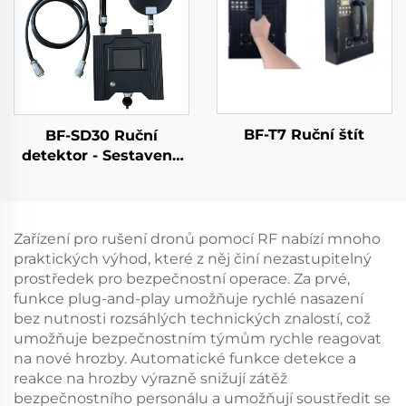
dostatečné stínění RF,
5,2/5,8 GHz, 100 W, 50
dBm
BF-T7 Ruční štít
BF-SD30 Ruční
detektor - Sestavená
verze
Zařízení pro rušení dronů pomocí RF nabízí mnoho
praktických výhod, které z něj činí nezastupitelný
prostředek pro bezpečnostní operace. Za prvé,
funkce plug-and-play umožňuje rychlé nasazení
bez nutnosti rozsáhlých technických znalostí, což
umožňuje bezpečnostním týmům rychle reagovat
na nové hrozby. Automatické funkce detekce a
reakce na hrozby výrazně snižují zátěž
bezpečnostního personálu a umožňují soustředit se