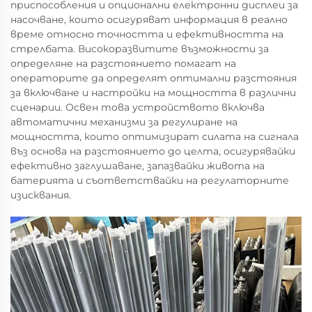
приспособления и опционални електронни дисплеи за
насочване, които осигуряват информация в реално
време относно точността и ефективността на
стрелбата. Високоразвитите възможности за
определяне на разстоянието помагат на
операторите да определят оптимални разстояния
за включване и настройки на мощността в различни
сценарии. Освен това устройството включва
автоматични механизми за регулиране на
мощността, които оптимизират силата на сигнала
въз основа на разстоянието до целта, осигурявайки
ефективно заглушаване, запазвайки живота на
батерията и съответствайки на регулаторните
изисквания.