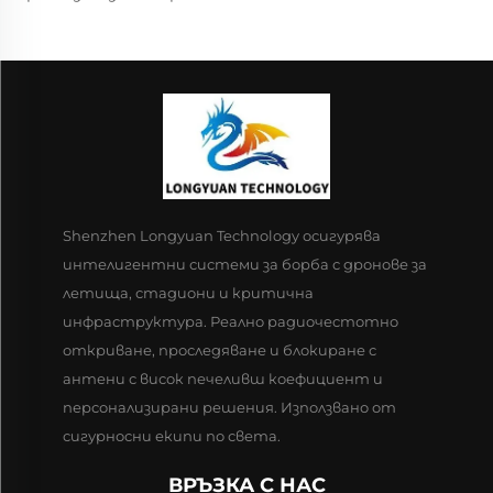
Shenzhen Longyuan Technology осигурява
интелигентни системи за борба с дронове за
летища, стадиони и критична
инфраструктура. Реално радиочестотно
откриване, проследяване и блокиране с
антени с висок печеливш коефициент и
персонализирани решения. Използвано от
сигурносни екипи по света.
ВРЪЗКА С НАС