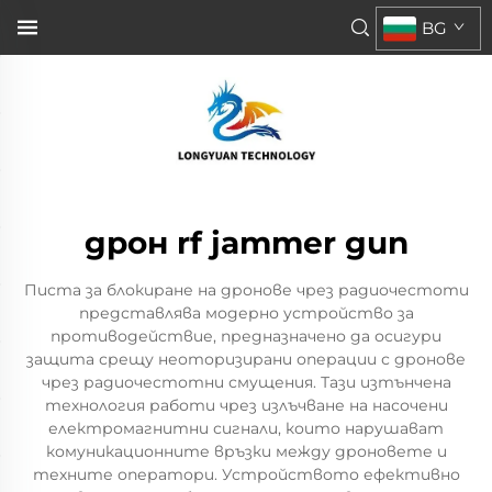
BG
дрон rf jammer gun
Писта за блокиране на дронове чрез радиочестоти
представлява модерно устройство за
противодействие, предназначено да осигури
защита срещу неоторизирани операции с дронове
чрез радиочестотни смущения. Тази изтънчена
технология работи чрез излъчване на насочени
електромагнитни сигнали, които нарушават
комуникационните връзки между дроновете и
техните оператори. Устройството ефективно