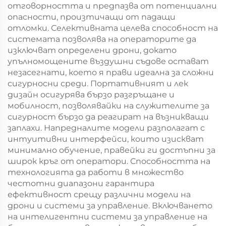
отговорността и предпазва от потенциални
опасности, произтичащи от падащи
отломки. Селективната целева способност на
системата позволява на операторите да
изключват определени дрони, докато
упълномощените въздушни съдове остават
незасегнати, което я прави идеална за сложни
сигурносни среди. Портативният и лек
дизайн осигурява бързо разгръщане и
мобилност, позволявайки на служителите за
сигурност бързо да реагират на възникващи
заплахи. Напредналите модели разполагат с
интуитивни интерфейси, които изискват
минимално обучение, правейки ги достъпни за
широк кръг от оператори. Способността на
технологията да работи в множество
честотни диапазони гарантира
ефективност срещу различни модели на
дрони и системи за управление. Включването
на интелигентни системи за управление на