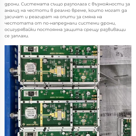
дрони. Системата също разполага с възможности за
анализ на честоти в реално време, които могат да
засичат и реагират на опити за смяна на
честотата от по-напреднали системи дрони,
осигурявайки постоянна защита срещу развиващи
се заплахи.