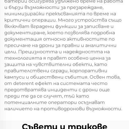
батерии осигурява удължено време на работа
и бързи възможности за презареждане,
минимизирайки прекъсванията по време на
критични операции. Много устройства също
включват вградени функции за записване и
документиране, което позволява подробна
документация относно активностите по
пресичане на дрони за правни и аналитични
цели. Прецизността и надеждността на
технологията я правят особено ценна за
защита на чувствителни обекти, като
правителствени сгради, корпоративни
кампуси и обществени събития. Освен това,
от deterent ефект на системата често
предотвратява инциденти с дрони още
преди те да се случят, тъй като
потенциалните оператори осъзнават
наличието на противодронови възможности.
Съвети и трикове