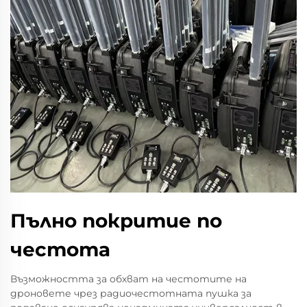
Пълно покритие по
честота
Възможността за обхват на честотите на
дроновете чрез радиочестотната пушка за