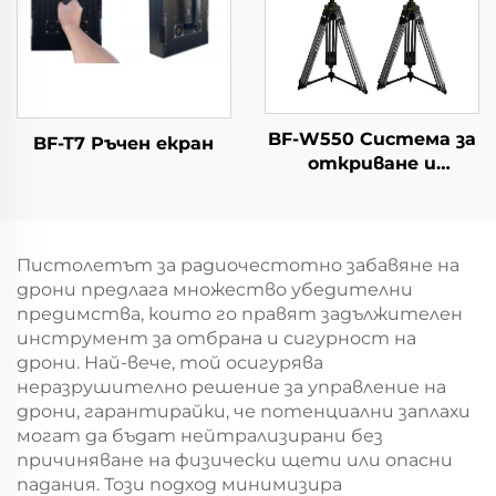
BF-W550 Система за
BF-T7 Ръчен екран
откриване и
противодействие
на дронове
Пистолетът за радиочестотно забавяне на
дрони предлага множество убедителни
предимства, които го правят задължителен
инструмент за отбрана и сигурност на
дрони. Най-вече, той осигурява
неразрушително решение за управление на
дрони, гарантирайки, че потенциални заплахи
могат да бъдат нейтрализирани без
причиняване на физически щети или опасни
падания. Този подход минимизира