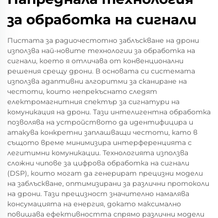
за обработка на сигнали
Пистата за радиочестотно заблъскване на дрони
използва най-новите технологии за обработка на
сигнали, което я отличава от конвенционални
решения срещу дрони. В основата си системата
използва адаптивни алгоритми за сканиране на
честоти, които непрекъснато следят
електромагнитния спектър за сигнатури на
комуникация на дрони. Тази интелигентна обработка
позволява на устройството да идентифицира и
атакува конкретни заплашващи честоти, като в
същото време минимизира интерференцията с
легитимни комуникации. Технологията използва
сложни чипове за цифрова обработка на сигнали
(DSP), които могат да генерират прецизни модели
на заблъскване, оптимизирани за различни протоколи
на дрони. Тази прецизност значително намалява
консумацията на енергия, докато максимално
повишава ефективността спрямо различни модели