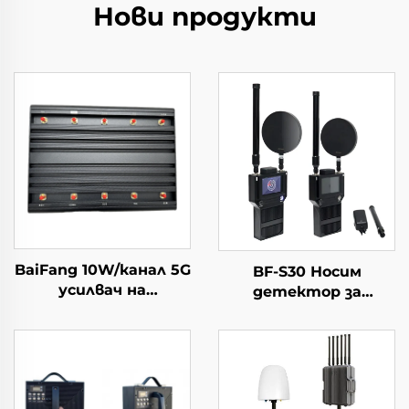
Нови продукти
BaiFang 10W/канал 5G
BF-S30 Носим
усилвач на
детектор за
сигналите 2G 3G 4G
насочване на
Бустер
дронове