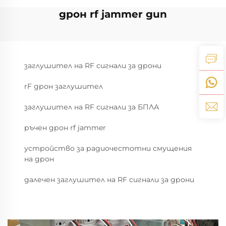
дрон rf jammer gun
заглушител на RF сигнали за дрони
rF дрон заглушител
заглушител на RF сигнали за БПЛА
ръчен дрон rf jammer
устройство за радиочестотни смущения
на дрон
далечен заглушител на RF сигнали за дрони