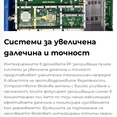
Системи за увеличена
далечина и точност
Интегрираните в дроновата RF заглушваща пушка
системи за увеличена далечина и точност
представляват значителен технологичен напредък
в областта на противодроновите възможности.
Устройството включва антени с високо усилване и
насоченост, които фокусират заглушващия сигнал в
концентриран лъч, като по този начин максимизира
ефективната далечина и минимизира изискванията
към захранването. Функциите за подпомагане на
насочването включват интегрирани оптични мерни