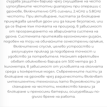
създава защитен бариер чрез смущаване на често
използваните честотни диапазони при операции с
дронове, включително GPS сигнали, 2.4GHz и 5.8GHz
честоти. При активиране, пистата за блокиране
принуждава целевия дрон или да кацне безопасно, или
да се върне към точката на произход, в зависимост
от програмирането на аварийната система на
дрона. Системата притежава ергономичен дизайн,
подобен на този на обичайните огнестрелни оръжия,
включително спусък, целево устройство и
регулируем приклад за подобрена точност и
удобство за потребителя. Нейният ефективен
обхват обикновено варира от 500 метра до 3
километра, в зависимост от условията на околната
среда и конкретния модел. Съвременните писти за
блокиране на дронове чрез радиочестоти включват
интелигентни технологии като възможности за
сканиране на честоти, множество канали за
блокиране и преносими батерии, осигуряващи по-
дълго време на работа.