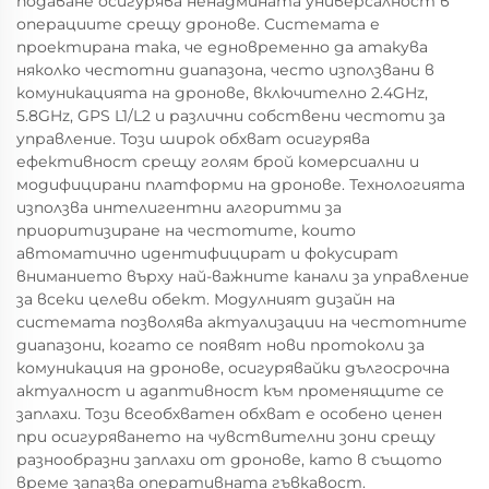
подаване осигурява ненадмината универсалност в
операциите срещу дронове. Системата е
проектирана така, че едновременно да атакува
няколко честотни диапазона, често използвани в
комуникацията на дронове, включително 2.4GHz,
5.8GHz, GPS L1/L2 и различни собствени честоти за
управление. Този широк обхват осигурява
ефективност срещу голям брой комерсиални и
модифицирани платформи на дронове. Технологията
използва интелигентни алгоритми за
приоритизиране на честотите, които
автоматично идентифицират и фокусират
вниманието върху най-важните канали за управление
за всеки целеви обект. Модулният дизайн на
системата позволява актуализации на честотните
диапазони, когато се появят нови протоколи за
комуникация на дронове, осигурявайки дългосрочна
актуалност и адаптивност към променящите се
заплахи. Този всеобхватен обхват е особено ценен
при осигуряването на чувствителни зони срещу
разнообразни заплахи от дронове, като в същото
време запазва оперативната гъвкавост.