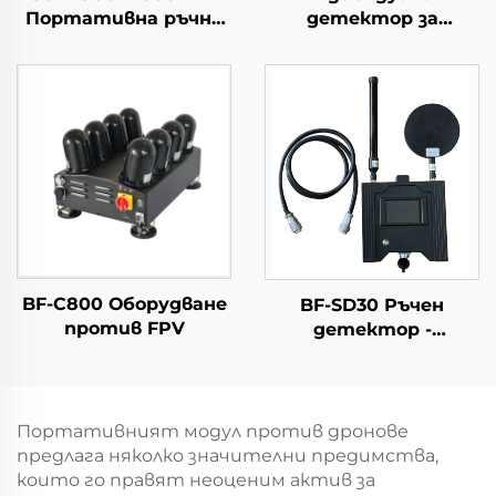
Портативна ръчна
детектор за
антена с чугунен
откриване на
корпус за
дронове и
противодействие
устройство за
на дронове
ранно
предупреждаване
BF-C800 Оборудване
BF-SD30 Ръчен
против FPV
детектор -
Комплектна версия
Портативният модул против дронове
предлага няколко значителни предимства,
които го правят неоценим актив за