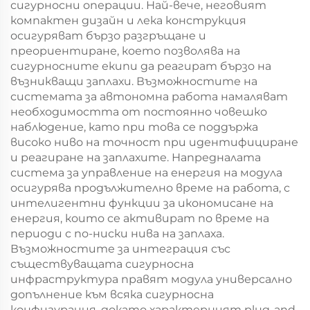
сигурносни операции. Най-вече, неговият
компактен дизайн и лека конструкция
осигуряват бързо разгръщане и
преориентиране, което позволява на
сигурносните екипи да реагират бързо на
възникващи заплахи. Възможностите на
системата за автономна работа намаляват
необходимостта от постоянно човешко
наблюдение, като при това се поддържа
високо ниво на точност при идентифициране
и реагиране на заплахите. Напредналата
система за управление на енергия на модула
осигурява продължително време на работа, с
интелигентни функции за икономисане на
енергия, които се активират по време на
периоди с по-ниски нива на заплаха.
Възможностите за интеграция със
съществуващата сигурносна
инфраструктура правят модула универсално
допълнение към всяка сигурносна
конфигурация, докато характерният plug-and-