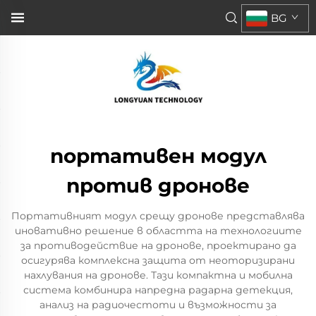
BG
портативен модул
против дронове
Портативният модул срещу дронове представлява
иновативно решение в областта на технологиите
за противодействие на дронове, проектирано да
осигурява комплексна защита от неоторизирани
нахлувания на дронове. Тази компактна и мобилна
система комбинира напредна радарна детекция,
анализ на радиочестоти и възможности за