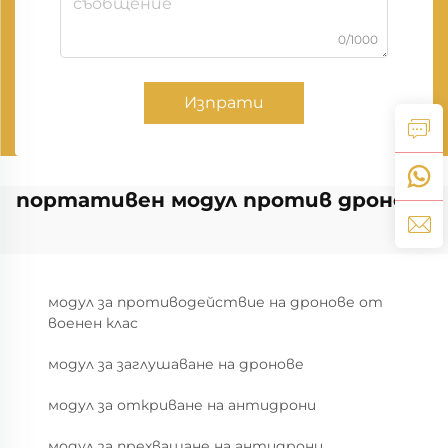
0/1000
Изпрати
портативен модул против дронове
модул за противодействие на дронове от
военен клас
модул за заглушаване на дронове
модул за откриване на антидрони
модул за прехващане на антидрони