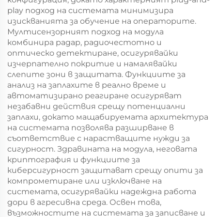
play подход на системата минимизира
изискванията за обучение на операторите.
Мултисензорният подход на модула
комбинира радар, радиочестотно и
оптическо детектиране, осигурявайки
изчерпателно покритие и намалявайки
слепите зони в защитата. Функциите за
анализ на заплахите в реално време и
автоматизирано реагиране осигуряват
незабавни действия срещу потенциални
заплахи, докато мащабируемата архитектура
на системата позволява разширване в
съответствие с нарастващите нужди за
сигурност. Здравината на модула, неговата
криптография и функциите за
киберсигурност защитават срещу опити за
компрометиране или изключване на
системата, осигурявайки надеждна работа
дори в агресивна среда. Освен това,
възможностите на системата за записване и