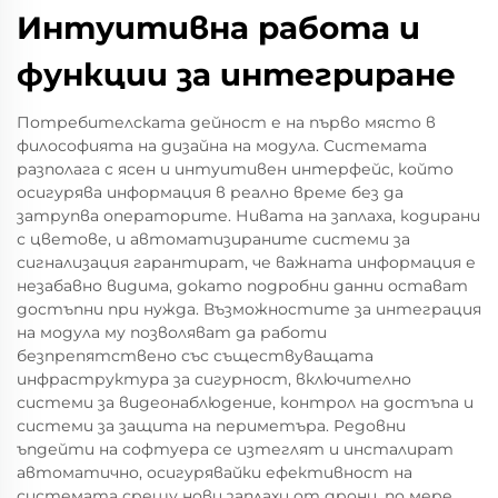
Интуитивна работа и
функции за интегриране
Потребителската дейност е на първо място в
философията на дизайна на модула. Системата
разполага с ясен и интуитивен интерфейс, който
осигурява информация в реално време без да
затрупва операторите. Нивата на заплаха, кодирани
с цветове, и автоматизираните системи за
сигнализация гарантират, че важната информация е
незабавно видима, докато подробни данни остават
достъпни при нужда. Възможностите за интеграция
на модула му позволяват да работи
безпрепятствено със съществуващата
инфраструктура за сигурност, включително
системи за видеонаблюдение, контрол на достъпа и
системи за защита на периметъра. Редовни
ъпдейти на софтуера се изтеглят и инсталират
автоматично, осигурявайки ефективност на
системата срещу нови заплахи от дрони, по мере