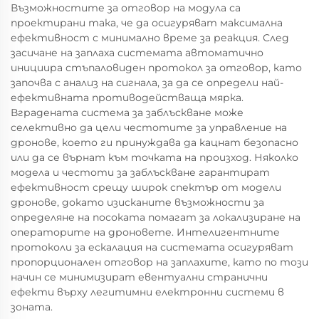
Възможностите за отговор на модула са
проектирани така, че да осигуряват максимална
ефективност с минимално време за реакция. След
засичане на заплаха системата автоматично
инициира стъпаловиден протокол за отговор, като
започва с анализ на сигнала, за да се определи най-
ефективната противодействаща мярка.
Вградената система за заблъскване може
селективно да цели честотите за управление на
дронове, което ги принуждава да кацнат безопасно
или да се върнат към точката на произход. Няколко
модела и честоти за заблъскване гарантират
ефективност срещу широк спектър от модели
дронове, докато изисканите възможности за
определяне на посоката помагат за локализиране на
операторите на дроновете. Интелигентните
протоколи за ескалация на системата осигуряват
пропорционален отговор на заплахите, като по този
начин се минимизират евентуални странични
ефекти върху легитимни електронни системи в
зоната.