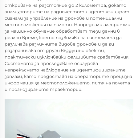
откриване на разстояние до 2 километра, докато
анализаторите на радиочестоти идентифицират
сигнали за управление на дронове и потенциални
местоположения на пилоти. Напреднали алгоритми
за машинно обучение обработват тези данни в
реално време, което позволява на системата да
различава различните видове дронове и да ги
разграничава от други въздушни обекти,
практически изключвайки фалшивите срабатвания.
Системата за проследяване осигурява
непрекъснато наблюдение на идентифицираните
заплахи, като предоставя на операторите прецизна
информация за местоположението, пътя на полета
и прогнозираните траектории.