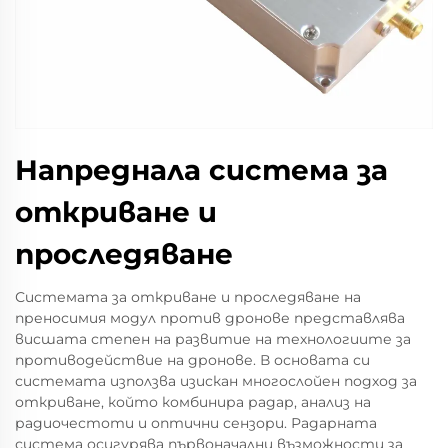
Напреднала система за
откриване и
проследяване
Системата за откриване и проследяване на
преносимия модул против дронове представлява
висшата степен на развитие на технологиите за
противодействие на дронове. В основата си
системата използва изискан многослойен подход за
откриване, който комбинира радар, анализ на
радиочестоти и оптични сензори. Радарната
система осигурява първоначални възможности за