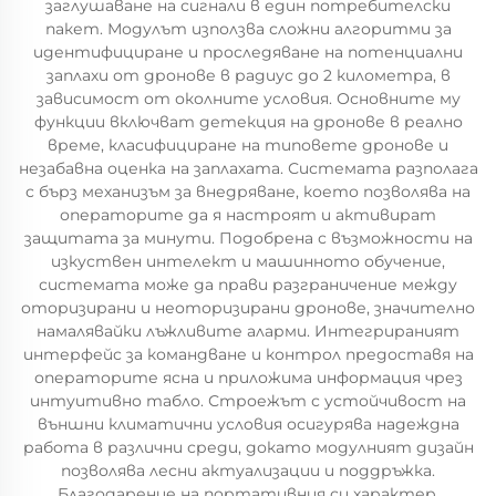
заглушаване на сигнали в един потребителски
пакет. Модулът използва сложни алгоритми за
идентифициране и проследяване на потенциални
заплахи от дронове в радиус до 2 километра, в
зависимост от околните условия. Основните му
функции включват детекция на дронове в реално
време, класифициране на типовете дронове и
незабавна оценка на заплахата. Системата разполага
с бърз механизъм за внедряване, което позволява на
операторите да я настроят и активират
защитата за минути. Подобрена с възможности на
изкуствен интелект и машинното обучение,
системата може да прави разграничение между
оторизирани и неоторизирани дронове, значително
намалявайки лъжливите аларми. Интегрираният
интерфейс за командване и контрол предоставя на
операторите ясна и приложима информация чрез
интуитивно табло. Строежът с устойчивост на
външни климатични условия осигурява надеждна
работа в различни среди, докато модулният дизайн
позволява лесни актуализации и поддръжка.
Благодарение на портативния си характер,