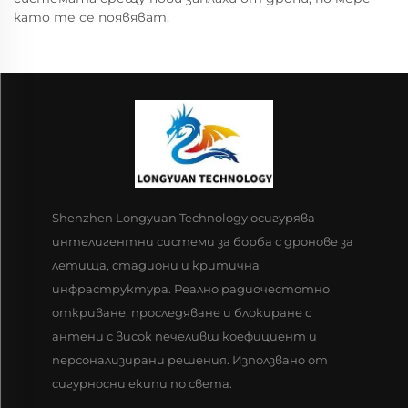
като те се появяват.
Shenzhen Longyuan Technology осигурява
интелигентни системи за борба с дронове за
летища, стадиони и критична
инфраструктура. Реално радиочестотно
откриване, проследяване и блокиране с
антени с висок печеливш коефициент и
персонализирани решения. Използвано от
сигурносни екипи по света.