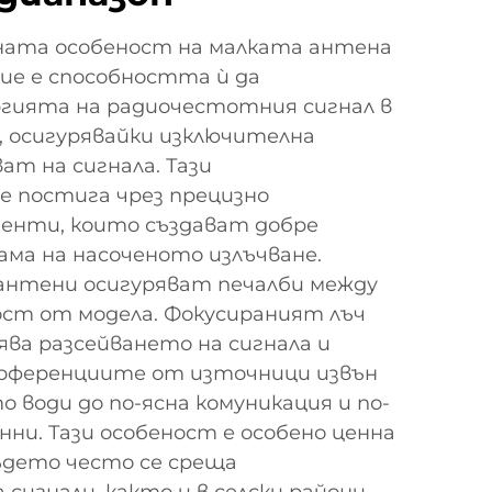
ната особеност на малката антена
ие е способността ѝ да
гията на радиочестотния сигнал в
, осигурявайки изключителна
ат на сигнала. Тази
е постига чрез прецизно
енти, които създават добре
ама на насоченото излъчване.
антени осигуряват печалби между
имост от модела. Фокусираният лъч
ва разсейването на сигнала и
рференциите от източници извън
о води до по-ясна комуникация и по-
нни. Тази особеност е особено ценна
където често се среща