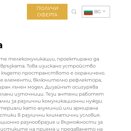
ПОЛУЧИ
BG
ОФЕРТА
а
ите телекомуникации, проектирано да
връзката. Това изискано устройство
ия, където пространството е ограничено.
е елементи, включително рефлектора,
ран лъчен модел. Дизайнът осигурява
елани източници. Тези антени работят
сални за различни комуникационни нужди.
териали като алуминий или армирана
стики в различни климатични условия.
ционно разнообразие и възможности за
ристиките на приема и предаването на