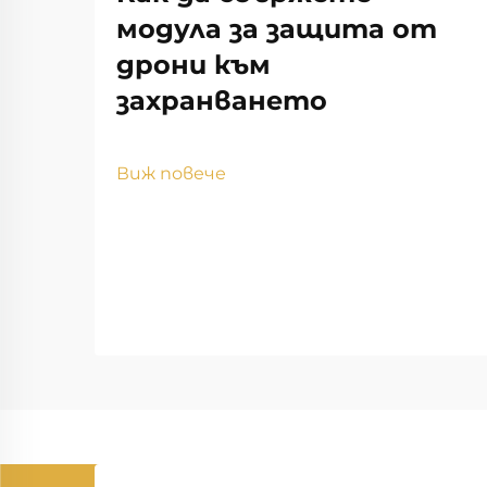
модула за защита от
дрони към
захранването
Виж повече