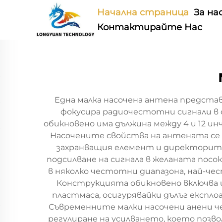
Начална страница
За на
Контактирайте Нас
Една малка насочена антена предста
фокусира радиочестотни сигнали в 
обикновено има дължина между 4 и 12 ин
Насочените свойства на антената се
захранващия елемент и директорите,
подсилване на сигнала в желаната по
в няколко честотни диапазона, най-чест
Конструкцията обикновено включва 
пластмаса, осигурявайки дълъг експл
Съвременните малки насочени анени ч
регулиране на усилването, което поз