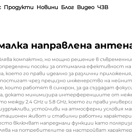
с
Продукти
Новини
Блог
Видео
ЧЗВ
малка направлена антен
влява компактно, но мощно решение в съвременн
определени посоки за оптимална ефективност на 
ча, което го прави идеално за различни приложен
 постигат чрез прецизно инженерство на нейнит
 които работят в синхрон, за да създадат фокуси
сока, докато минимизира интерференциите от неж
о между 2.4 GHz и 5.8 GHz, което ги прави универ
издръжливи, устойчиви на атмосферни условия ма
оатационен живот и стабилни работни характери
есто включват напреднали функции като поляриза
волява на потребителите да настройват характе