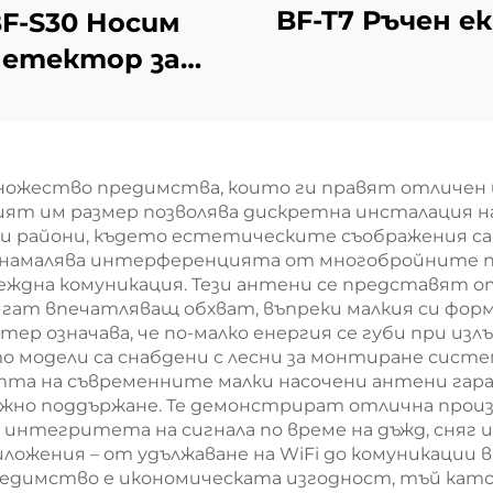
BF-T7 Ръчен е
F-S30 Носим
детектор за
асочване на
дронове
ожество предимства, които ги правят отличен из
т им размер позволява дискретна инсталация на 
лски райони, където естетическите съображения с
то намалява интерференцията от многобройните
адеждна комуникация. Тези антени се представят о
игат впечатляващ обхват, въпреки малкия си фо
ер означава, че по-малко енергия се губи при из
о модели са снабдени с лесни за монтиране систе
тта на съвременните малки насочени антени гар
лежно поддържане. Те демонстрират отлична про
 интегритета на сигнала по време на дъжд, сняг
ожения – от удължаване на WiFi до комуникации 
предимство е икономическата изгодност, тъй ка