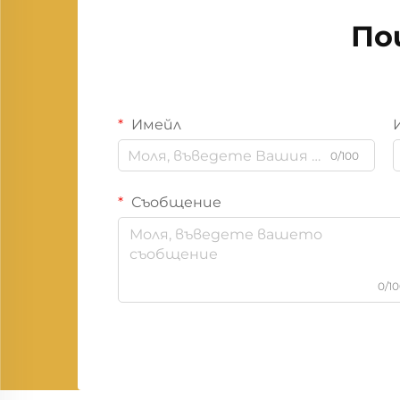
По
Имейл
0/100
Съобщение
0/1