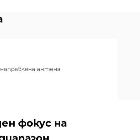
а
 направлена антена
ен фокус на
 диапазон