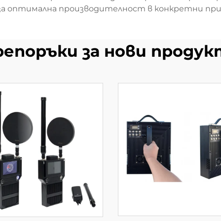
 за оптимална производителност в конкретни при
репоръки за нови продук