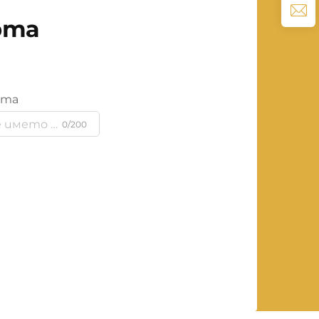
рта
ята
0/200