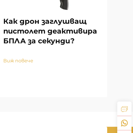
Как дрон заглушващ
Ка
пистолет деактивира
ха
БПЛА за секунди?
на
за
Виж повече
Виж