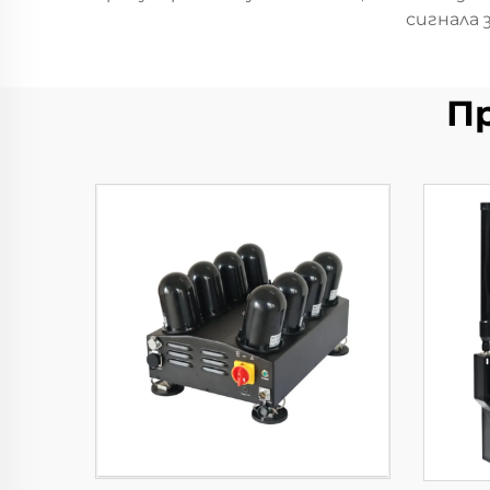
сигнала
П