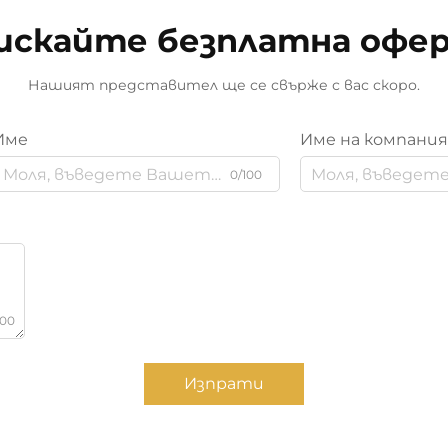
искайте безплатна офе
Нашият представител ще се свърже с вас скоро.
Име
Име на компани
0/100
000
Изпрати