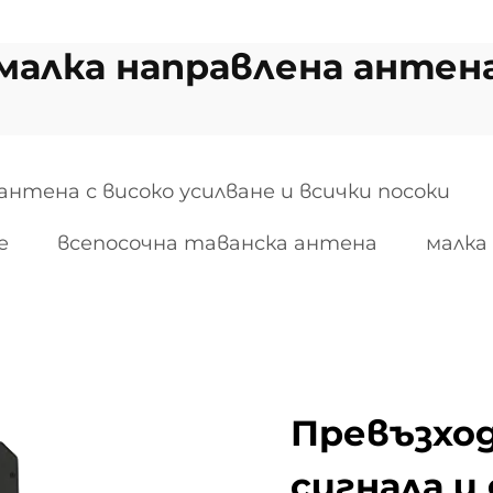
малка направлена антен
антена с високо усилване и всички посоки
е
всепосочна таванска антена
малка
Превъзход
сигнала и