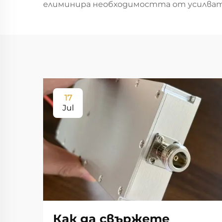
елиминира необходимостта от усилвате
17
Jul
Как да свържете