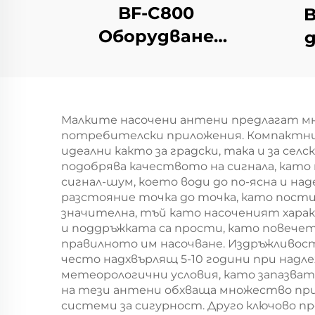
BF-C800
B
Оборудване
против FPV
н
Малките насочени антени предлагат мн
потребителски приложения. Компактния
идеални както за градски, така и за се
подобрява качеството на сигнала, ка
сигнал-шум, което води до по-ясна и н
разстояние точка до точка, като пост
значителна, тъй като насоченият характ
и поддръжката са прости, като повечет
правилното им насочване. Издръжливос
често надхвърлящ 5-10 години при над
метеорологични условия, като запазват
на тези антени обхваща множество прил
системи за сигурност. Друго ключово 