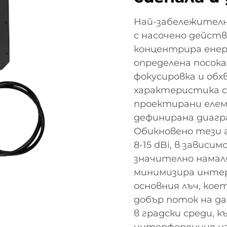
Най-забележител
с насочено действ
концентрира енер
определена посока
фокусировка и обхв
характеристика с
проектирани елем
дефинирана диагр
Обикновено тези 
8-15 dBi, в завис
значително намаля
минимизира инте
основния лъч, коет
добър поток на да
в градски среди, 