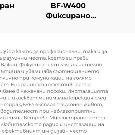
кран
BF-W400
Фиксирано
оборудване за
противодействие
на дронове
бор както за професионални, така и за
различни места, което ги прави
а важни. Фокусираният лъч значително
 пътища и увеличава съотношението
тлично при комуникации на голямо
рмат. Енергийната ефективност е
лъчване в нежелани посоки. Инсталацията
ми и изискват минимална корекция след
антира дълъг експлоатационен живот,
изводителност при неблагоприятни
 или силни ветрове. Многостранността
в любителското радио и инсталации на
то ефективният им дизайн често