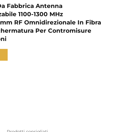
Da Fabbrica Antenna
zabile 1100-1300 MHz
m RF Omnidirezionale In Fibra
chermatura Per Contromisure
ni
Prodotti consigliati