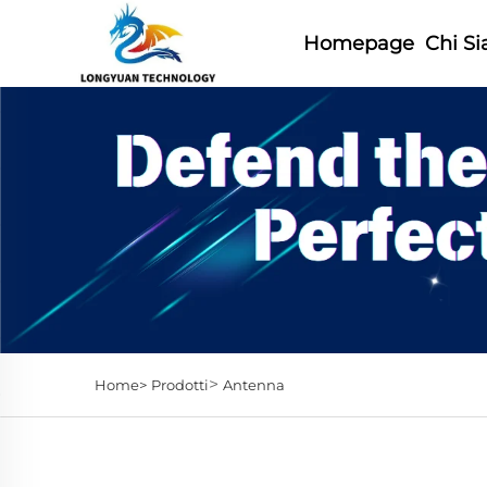
Homepage
Chi S
>
Home>
Prodotti
Antenna