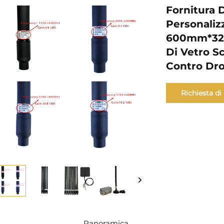
Fornitura 
Personaliz
600mm*32m
Di Vetro S
Contro Dro
Richiesta di
informazioni
Panoramica