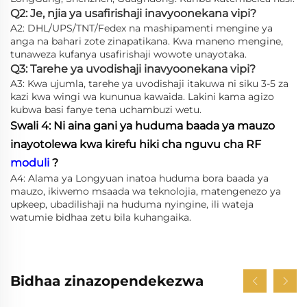
Q2: Je, njia ya usafirishaji inavyoonekana vipi?
A2: DHL/UPS/TNT/Fedex na mashipamenti mengine ya
anga na bahari zote zinapatikana. Kwa maneno mengine,
tunaweza kufanya usafirishaji wowote unayotaka.
Q3: Tarehe ya uvodishaji inavyoonekana vipi?
A3: Kwa ujumla, tarehe ya uvodishaji itakuwa ni siku 3-5 za
kazi kwa wingi wa kununua kawaida. Lakini kama agizo
kubwa basi fanye tena uchambuzi wetu.
Swali 4: Ni aina gani ya huduma baada ya mauzo
inayotolewa kwa kirefu hiki cha nguvu cha RF
moduli
?
A4: Alama ya Longyuan inatoa huduma bora baada ya
mauzo, ikiwemo msaada wa teknolojia, matengenezo ya
upkeep, ubadilishaji na huduma nyingine, ili wateja
watumie bidhaa zetu bila kuhangaika.
Bidhaa zinazopendekezwa