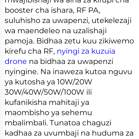
booster cha ishara, RF PA,
suluhisho za uwapenzi, utekelezaji
wa maendeleo na uzalishaji
pamoja. Bidhaa zetu kuu zikiwemo
kirefu cha RF,
nyingi za kuzuia
drone
na bidhaa za uwapenzi
nyingine. Na inaweza kutoa nguvu
ya kutosha ya 10W/20W
30W/40W/50W/100W ili
kufanikisha mahitaji ya
maombisho ya sehemu
mbalimbali.
Tunatoa chaguzi
kadhaa za uvumbaji na huduma za