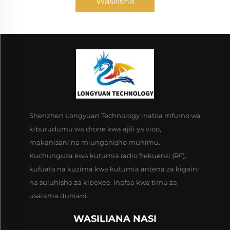
Wasilisha
Shenzhen Longyuan Technology inatoa mfumo wa
kiburudumu wa drone kwa ajili ya vioo,
makanisani na miunganisho muhimu.
Kuchunguza kwa kutumia radio frekuensi (RF),
kufuata na kuzima kwa kutumia antena za kigaini
na suluhisho za kipekee. Inafaa kwa timu za
usalama duniani.
WASILIANA NASI