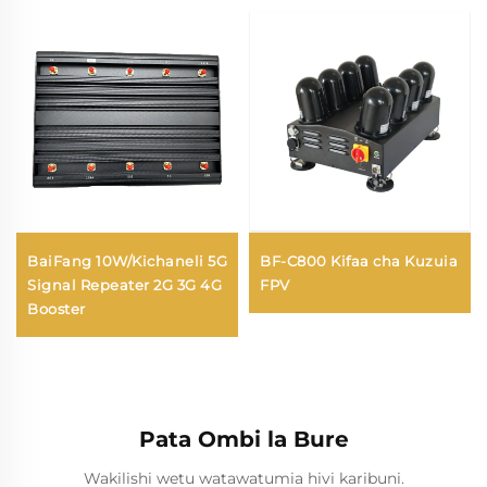
BaiFang 10W/Kichaneli 5G
BF-C800 Kifaa cha Kuzuia
Signal Repeater 2G 3G 4G
FPV
Booster
Pata Ombi la Bure
Wakilishi wetu watawatumia hivi karibuni.