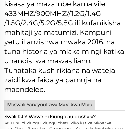
kisasa ya mazambe kama vile
433MHZ/900MHZ//1.2G/1.4G
/1.5G/2.4G/5.2G/5.8G ili kufanikisha
mahitaji ya matumizi.
Kampuni
yetu ilianzishwa mwaka 2016, na
tuna historia ya miaka mingi katika
uhandisi wa mawasiliano.
Tunataka kushirikiana na wateja
zaidi kwa faida ya pamoja na
maendeleo.
Maswali Yanayoulizwa Mara kwa Mara
Swali 1: Je! Wewe ni kiungo au biashara?
A1: Tunu ni kiungu, kiungu chetu kiko katika Mkoa wa
LongGang, Shenzhen, Guagndong. Karibu kutembelea nasi.