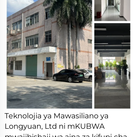
Teknolojia ya Mawasiliano ya
Longyuan, Ltd ni
mKUBWA
mwajibishaji wa aina za kifupi cha