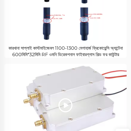
কারখানা সাপ্লাই কাস্টমাইজেবল 1100-1300 মেগাহার্জ ফ্রিকোয়েন্সি অ্যান্টেনা
600মিমি*32মিমি RF ওমনি ডিরেকশনাল ফাইবারগ্লাস শিল্ড ফর কাউন্টার