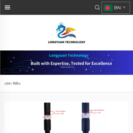
BN
হোম>
ভিডিও