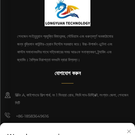
শেনজেন লংইয়ুয়ুয়ান প্রযুক্তি বিমানবন্দর, স্টেডিয়াম এবং গুরুত্বপূর্ণ অবকাঠামোর
জন্য বুদ্ধিমান কাউন্টার-ড্রোন সিস্টেম সরবরাহ করে। উচ্চ-উপার্জন এন্টেনা এবং
কাস্টম সমাধানগুলির সাথে সত্যিকারের সময় আরএফ সনাক্তকরণ, ট্র্যাকিং এবং
জ্যামিং। বৈশ্বিক নিরাপত্তা দলগুলি দ্বারা বিশ্বস্ত।
যোগাযোগ করুন
বিল্ডিং A, কাইশাংডে শিল্প পার্ক, নং 1 সিংহুয়া রোড, পিংদি সাব-ডিস্ট্রিক্ট, লংগ্যাং জেলা, শেনজেন
সিটি
+86-18583649616
[email protected]