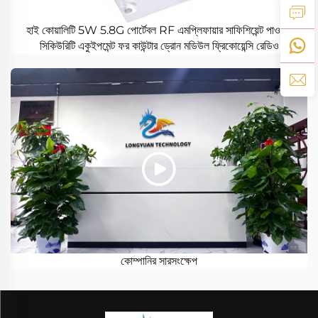
হাই কোয়ালিটি 5W 5.8G পোর্টেবল RF এমপ্লিফায়ার সাফিশিয়েন্ট পাওয়ার
সিকিউরিটি একুইপমেন্ট ফর কাউন্টার ড্রোন মডিউল ফ্রিকোয়েন্সি রেডিও
কোম্পানির সারসংক্ষেপ