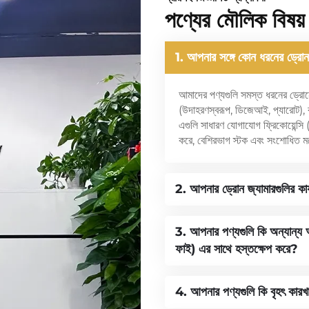
পণ্যের মৌলিক বিষয়
1. আপনার সঙ্গে কোন ধরনের ড্রোন
আমাদের পণ্যগুলি সমস্ত ধরনের ড্রোনে
(উদাহরণস্বরূপ, ডিজেআই, প্যারোট), 
এগুলি সাধারণ যোগাযোগ ফ্রিকোয়
করে, বেশিরভাগ স্টক এবং সংশোধিত মডে
2. আপনার ড্রোন জ্যামারগুলির কা
3. আপনার পণ্যগুলি কি অন্যান্য
ফাই) এর সাথে হস্তক্ষেপ করে?
4. আপনার পণ্যগুলি কি বৃহৎ কারখান