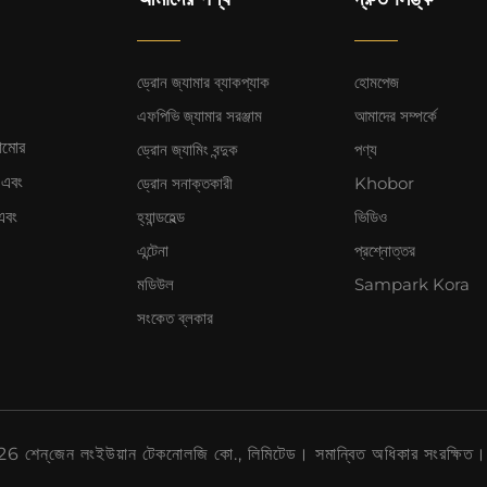
ড্রোন জ্যামার ব্যাকপ্যাক
হোমপেজ
এফপিভি জ্যামার সরঞ্জাম
আমাদের সম্পর্কে
ঠামোর
ড্রোন জ্যামিং বন্দুক
পণ্য
া এবং
ড্রোন সনাক্তকারী
Khobor
এবং
হ্যান্ডহেল্ড
ভিডিও
এন্টেনা
প্রশ্নোত্তর
মডিউল
Sampark Kora
সংকেত ব্লকার
 শেন্‌জেন লংইউয়ান টেকনোলজি কো., লিমিটেড। সমান্বিত অধিকার সংরক্ষিত