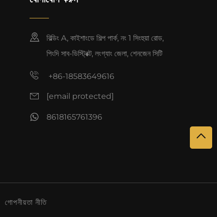
বিল্ডিং A, কাইশাংডে শিল্প পার্ক, নং 1 সিংহুয়া রোড,
পিংদি সাব-ডিস্ট্রিক্ট, লংগ্যাং জেলা, শেনজেন সিটি
+86-18583649616
[email protected]
8618165761396
।
গোপনীয়তা নীতি