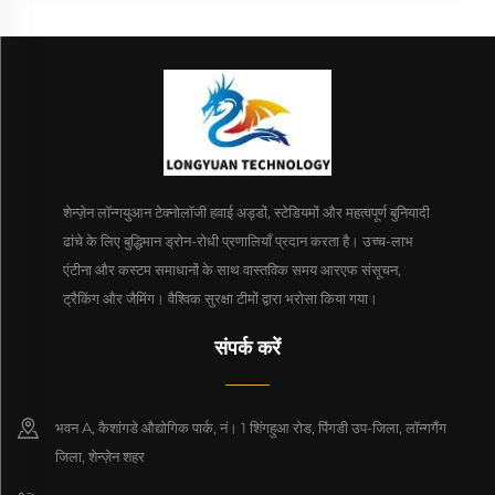
शेन्ज़ेन लॉन्गयुआन टेक्नोलॉजी हवाई अड्डों, स्टेडियमों और महत्वपूर्ण बुनियादी
ढांचे के लिए बुद्धिमान ड्रोन-रोधी प्रणालियाँ प्रदान करता है। उच्च-लाभ
एंटीना और कस्टम समाधानों के साथ वास्तविक समय आरएफ संसूचन,
ट्रैकिंग और जैमिंग। वैश्विक सुरक्षा टीमों द्वारा भरोसा किया गया।
संपर्क करें
भवन A, कैशांगडे औद्योगिक पार्क, नं। 1 शिंगहुआ रोड, पिंगडी उप-जिला, लॉन्गगैंग
जिला, शेन्ज़ेन शहर