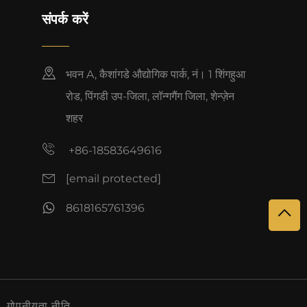
संपर्क करें
भवन A, कैशांगडे औद्योगिक पार्क, नं। 1 शिंगहुआ
रोड, पिंगडी उप-जिला, लॉन्गगैंग जिला, शेन्ज़ेन
शहर
+86-18583649616
[email protected]
8618165761396
।
गोपनीयता नीति