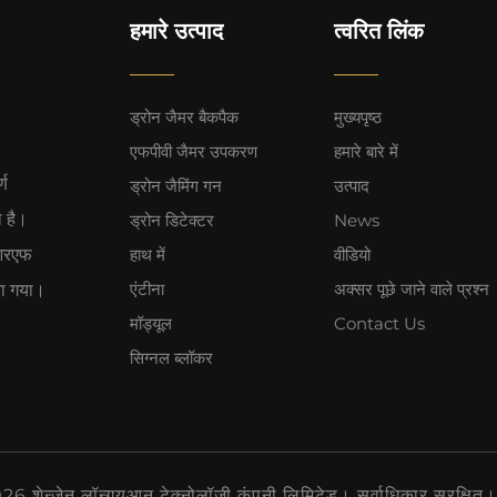
हमारे उत्पाद
त्वरित लिंक
ड्रोन जैमर बैकपैक
मुख्यपृष्ठ
एफपीवी जैमर उपकरण
हमारे बारे में
्ण
ड्रोन जैमिंग गन
उत्पाद
ा है।
ड्रोन डिटेक्टर
News
 आरएफ
हाथ में
वीडियो
एंटीना
अक्सर पूछे जाने वाले प्रश्न
िया गया।
मॉड्यूल
Contact Us
सिग्नल ब्लॉकर
 शेन्ज़ेन लॉन्गयुआन टेक्नोलॉजी कंपनी लिमिटेड। सर्वाधिकार सुरक्षित