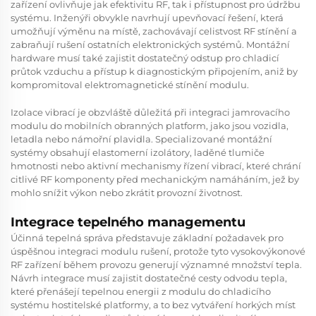
zařízení ovlivňuje jak efektivitu RF, tak i přístupnost pro údržbu
systému. Inženýři obvykle navrhují upevňovací řešení, která
umožňují výměnu na místě, zachovávají celistvost RF stínění a
zabraňují rušení ostatních elektronických systémů. Montážní
hardware musí také zajistit dostatečný odstup pro chladicí
průtok vzduchu a přístup k diagnostickým připojením, aniž by
kompromitoval elektromagnetické stínění modulu.
Izolace vibrací je obzvláště důležitá při integraci jamrovacího
modulu do mobilních obranných platform, jako jsou vozidla,
letadla nebo námořní plavidla. Specializované montážní
systémy obsahují elastomerní izolátory, laděné tlumiče
hmotnosti nebo aktivní mechanismy řízení vibrací, které chrání
citlivé RF komponenty před mechanickým namáháním, jež by
mohlo snížit výkon nebo zkrátit provozní životnost.
Integrace tepelného managementu
Účinná tepelná správa představuje základní požadavek pro
úspěšnou integraci modulu rušení, protože tyto vysokovýkonové
RF zařízení během provozu generují významné množství tepla.
Návrh integrace musí zajistit dostatečné cesty odvodu tepla,
které přenášejí tepelnou energii z modulu do chladicího
systému hostitelské platformy, a to bez vytváření horkých míst