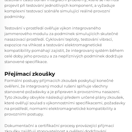
projevit při testování jednotlivých komponent, a vyžaduje
komplexní testovací scénáře simulující reálné provozní
podmínky.
Testování v prostředí ověřuje výkon integrovaného
jammerového modulu za podmínek simulujících skutečné
nasazovací prostředí. Cyklování teploty, testování vibrací,
expozice na vlhkost a testování elektromagnetické
kompatibility pomáhají zajistit, že integrovaný systém během
celé doby jeho provozu a za nepříznivých podmínek dodržuje
stanovené specifikace.
Přejímací zkoušky
Formální postupy příjmacích zkoušek poskytují konečné
ověření, že integrovaný modul rušení splňuje všechny
stanovené požadavky a je připraven k provoznímu nasazení.
Tyto zkoušky obvykle následují předem určené plány zkoušek,
které ověřují soulad s výkonnostními specifikacemi, požadavky
na prostředí, normami elektromagnetické kompatibility a
provozními postupy.
Dokumentační a certifikační procesy provázející příjmací
zkoušky zajišťují stopovatelnost a ověření dodržování