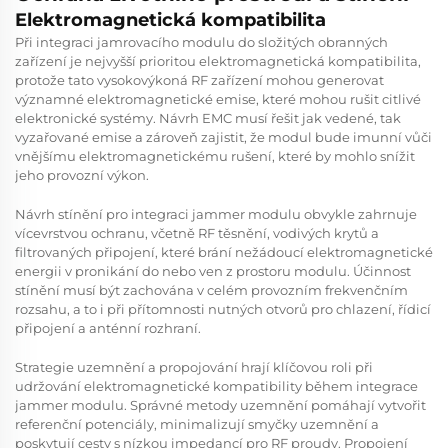
Elektromagnetická kompatibilita
Při integraci jamrovacího modulu do složitých obranných
zařízení je nejvyšší prioritou elektromagnetická kompatibilita,
protože tato vysokovýkoná RF zařízení mohou generovat
významné elektromagnetické emise, které mohou rušit citlivé
elektronické systémy. Návrh EMC musí řešit jak vedené, tak
vyzařované emise a zároveň zajistit, že modul bude imunní vůči
vnějšímu elektromagnetickému rušení, které by mohlo snížit
jeho provozní výkon.
Návrh stínění pro integraci jammer modulu obvykle zahrnuje
vícevrstvou ochranu, včetně RF těsnění, vodivých krytů a
filtrovaných připojení, které brání nežádoucí elektromagnetické
energii v pronikání do nebo ven z prostoru modulu. Účinnost
stínění musí být zachována v celém provozním frekvenčním
rozsahu, a to i při přítomnosti nutných otvorů pro chlazení, řídicí
připojení a anténní rozhraní.
Strategie uzemnění a propojování hrají klíčovou roli při
udržování elektromagnetické kompatibility během integrace
jammer modulu. Správné metody uzemnění pomáhají vytvořit
referenční potenciály, minimalizují smyčky uzemnění a
poskytují cesty s nízkou impedancí pro RF proudy. Propojení