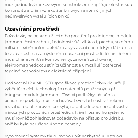
mezi jednotlivými kovovými konstrukcemi zajišťuje elektrickou
kontinuitu a brání vzniku štěrbinových antén či jiných
neúmyslných vyzařujících prvků.
Uzavírání prostředí
Požadavky na ochranu životního prostředí pro integraci modulu
jammeru často zahrnují odolnost vůči vlhkosti, prachu, solnému
mlhám, extrémním teplotám a vystavení chemickým látkám, a
to v závislosti na zamýšleném nasazení prostředí. Těsnicí řešení
musí chránit vnitřní komponenty, zároveň zachovávají
elektromagnetickou stínící účinnost a umožňují potřebné
tepelné hospodářství a elektrická připojení.
Hodnocení IP a MIL-STD specifikace prostředí obvykle určují
výběr těsnicích technologií a materiálů používaných při
integraci modulu jammeru. Těsnicí podložky, těsnění a
ochranné povlaky musí zachovávat své vlastnosti v širokém
rozsahu teplot, zároveň poskytují dlouhodobou spolehlivost v
náročných provozních prostředích. Návrh těsnicího systému
musí rovněž zohledňovat požadavky na přístup pro údržbu,
aniž by byla narušena úroveň ochrany.
Vyrovnávací systémy tlaku mohou být nezbytné u instalací