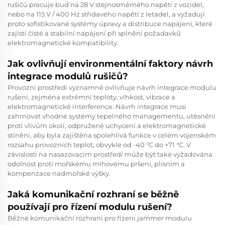
rušičů pracuje buď na 28 V stejnosměrného napětí z vozidel,
nebo na 115 V / 400 Hz střídavého napětí z letadel, a vyžadují
proto sofistikované systémy úpravy a distribuce napájení, které
zajistí čisté a stabilní napájení při splnění požadavků
elektromagnetické kompatibility.
Jak ovlivňují environmentální faktory návrh
integrace modulů rušičů?
Provozní prostředí významně ovlivňuje návrh integrace modulu
rušení, zejména extrémní teploty, vlhkost, vibrace a
elektromagnetické interference. Návrh integrace musí
zahrnovat vhodné systémy tepelného managementu, utěsnění
proti vlivům okolí, odpružené uchycení a elektromagnetické
stínění, aby byla zajištěna spolehlivá funkce v celém vojenském
rozsahu provozních teplot, obvykle od -40 °C do +71 °C. V
závislosti na nasazovacím prostředí může být také vyžadována
odolnost proti mořskému mlhovému pršení, plísním a
kompenzace nadmořské výšky.
Jaká komunikační rozhraní se běžně
používají pro řízení modulu rušení?
Běžné komunikační rozhraní pro řízení jammer modulu