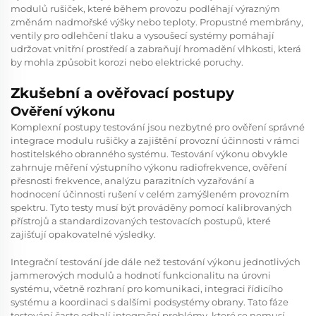
modulů rušiček, které během provozu podléhají výrazným
změnám nadmořské výšky nebo teploty. Propustné membrány,
ventily pro odlehčení tlaku a vysoušecí systémy pomáhají
udržovat vnitřní prostředí a zabraňují hromadění vlhkosti, která
by mohla způsobit korozi nebo elektrické poruchy.
Zkušební a ověřovací postupy
Ověření výkonu
Komplexní postupy testování jsou nezbytné pro ověření správné
integrace modulu rušičky a zajištění provozní účinnosti v rámci
hostitelského obranného systému. Testování výkonu obvykle
zahrnuje měření výstupního výkonu radiofrekvence, ověření
přesnosti frekvence, analýzu parazitních vyzařování a
hodnocení účinnosti rušení v celém zamýšleném provozním
spektru. Tyto testy musí být prováděny pomocí kalibrovaných
přístrojů a standardizovaných testovacích postupů, které
zajišťují opakovatelné výsledky.
Integrační testování jde dále než testování výkonu jednotlivých
jammerových modulů a hodnotí funkcionalitu na úrovni
systému, včetně rozhraní pro komunikaci, integraci řídicího
systému a koordinaci s dalšími podsystémy obrany. Tato fáze
testování často odhalí integrační problémy, které se nemusí