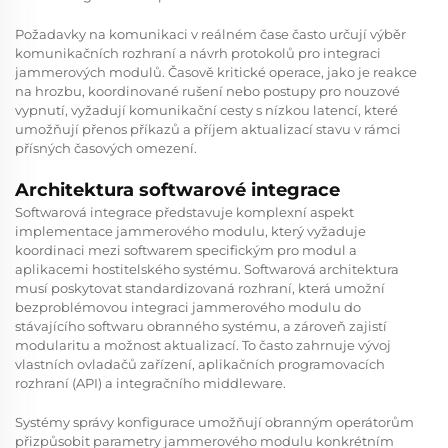
Požadavky na komunikaci v reálném čase často určují výběr
komunikačních rozhraní a návrh protokolů pro integraci
jammerových modulů. Časově kritické operace, jako je reakce
na hrozbu, koordinované rušení nebo postupy pro nouzové
vypnutí, vyžadují komunikační cesty s nízkou latencí, které
umožňují přenos příkazů a příjem aktualizací stavu v rámci
přísných časových omezení.
Architektura softwarové integrace
Softwarová integrace představuje komplexní aspekt
implementace jammerového modulu, který vyžaduje
koordinaci mezi softwarem specifickým pro modul a
aplikacemi hostitelského systému. Softwarová architektura
musí poskytovat standardizovaná rozhraní, která umožní
bezproblémovou integraci jammerového modulu do
stávajícího softwaru obranného systému, a zároveň zajistí
modularitu a možnost aktualizací. To často zahrnuje vývoj
vlastních ovladačů zařízení, aplikačních programovacích
rozhraní (API) a integračního middleware.
Systémy správy konfigurace umožňují obranným operátorům
přizpůsobit parametry jammerového modulu konkrétním