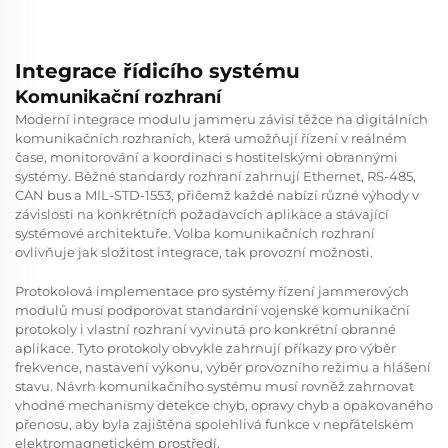
Integrace řídicího systému
Komunikační rozhraní
Moderní integrace modulu jammeru závisí těžce na digitálních
komunikačních rozhraních, která umožňují řízení v reálném
čase, monitorování a koordinaci s hostitelskými obrannými
systémy. Běžné standardy rozhraní zahrnují Ethernet, RS-485,
CAN bus a MIL-STD-1553, přičemž každé nabízí různé výhody v
závislosti na konkrétních požadavcích aplikace a stávající
systémové architektuře. Volba komunikačních rozhraní
ovlivňuje jak složitost integrace, tak provozní možnosti.
Protokolová implementace pro systémy řízení jammerových
modulů musí podporovat standardní vojenské komunikační
protokoly i vlastní rozhraní vyvinutá pro konkrétní obranné
aplikace. Tyto protokoly obvykle zahrnují příkazy pro výběr
frekvence, nastavení výkonu, výběr provozního režimu a hlášení
stavu. Návrh komunikačního systému musí rovněž zahrnovat
vhodné mechanismy detekce chyb, opravy chyb a opakovaného
přenosu, aby byla zajištěna spolehlivá funkce v nepřátelském
elektromagnetickém prostředí.