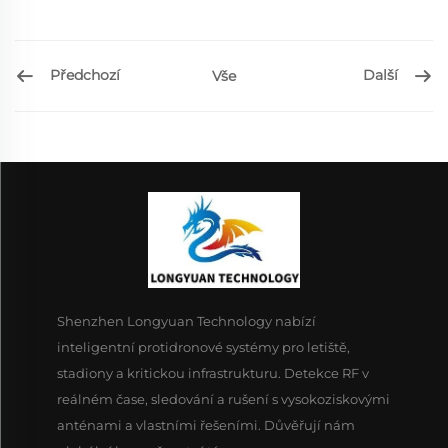
Předchozí
Další
Vše
Shenzhen Longyuan Technology nabízí
inteligentní protidronové systémy pro letiště,
stadiony a kritickou infrastrukturu. Detekce RF v
reálném čase, sledování a rušení s vysokoziskovými
anténami a vlastními řešeními. Důvěřují nám