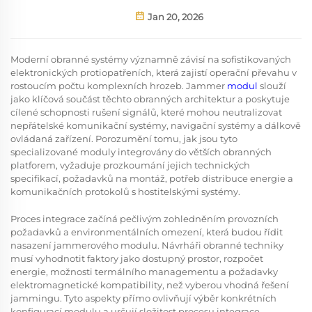
Jan 20, 2026
Moderní obranné systémy významně závisí na sofistikovaných
elektronických protiopatřeních, která zajistí operační převahu v
rostoucím počtu komplexních hrozeb. Jammer
modul
slouží
jako klíčová součást těchto obranných architektur a poskytuje
cílené schopnosti rušení signálů, které mohou neutralizovat
nepřátelské komunikační systémy, navigační systémy a dálkově
ovládaná zařízení. Porozumění tomu, jak jsou tyto
specializované moduly integrovány do větších obranných
platforem, vyžaduje prozkoumání jejich technických
specifikací, požadavků na montáž, potřeb distribuce energie a
komunikačních protokolů s hostitelskými systémy.
Proces integrace začíná pečlivým zohledněním provozních
požadavků a environmentálních omezení, která budou řídit
nasazení jammerového modulu. Návrháři obranné techniky
musí vyhodnotit faktory jako dostupný prostor, rozpočet
energie, možnosti termálního managementu a požadavky
elektromagnetické kompatibility, než vyberou vhodná řešení
jammingu. Tyto aspekty přímo ovlivňují výběr konkrétních
konfigurací modulu a určují složitost procesu integrace.