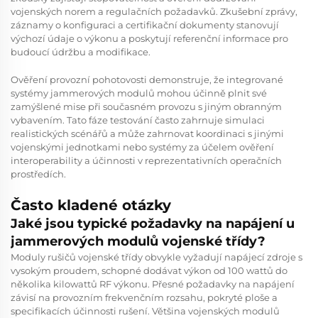
vojenských norem a regulačních požadavků. Zkušební zprávy,
záznamy o konfiguraci a certifikační dokumenty stanovují
výchozí údaje o výkonu a poskytují referenční informace pro
budoucí údržbu a modifikace.
Ověření provozní pohotovosti demonstruje, že integrované
systémy jammerových modulů mohou účinně plnit své
zamýšlené mise při současném provozu s jiným obranným
vybavením. Tato fáze testování často zahrnuje simulaci
realistických scénářů a může zahrnovat koordinaci s jinými
vojenskými jednotkami nebo systémy za účelem ověření
interoperability a účinnosti v reprezentativních operačních
prostředích.
Často kladené otázky
Jaké jsou typické požadavky na napájení u
jammerových modulů vojenské třídy?
Moduly rušičů vojenské třídy obvykle vyžadují napájecí zdroje s
vysokým proudem, schopné dodávat výkon od 100 wattů do
několika kilowattů RF výkonu. Přesné požadavky na napájení
závisí na provozním frekvenčním rozsahu, pokryté ploše a
specifikacích účinnosti rušení. Většina vojenských modulů