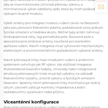
aby se maximalizovala účinnost přenosu výkonu a
minimalizoval výkon odrážený zpět, který by mohl poškodit
výstupní stupně modulu.
Výběr antény pro integraci modulu rušení závisí na faktorech
jako jsou provozní frekvenční pásma, požadované vzory pokrytí,
fyzická omezení a hlediska skrytu. Běžné typy antén zahrnují
širokopásmové rohy, log-periodické pole, fázované pole a
specializované směrové antény navržené pro konkrétní
aplikace rušení. Návrh integrace musí vyhovovat mechanickým,
elektrickým a environmentálním požadavkům vybrané antény.
Návrh přenosové linky mezi modulem rušení a anténním
systémem ovlivňuje jak RF výkon, tak složitost integrace.
Nízkoztrátové koaxiální kabely, vlnovody nebo integrované
struktury přenosových linek musí být vybrány na základě
frekvenčního rozsahu, úrovně výkonu a fyzických omezení
trasování. Správný návrh přenosové linky minimalizuje vložný
útlum, zároveň udržuje kontrolu impedance a brání
nežádoucímu vyzařování nebo příjmu.
Víceanténní konfigurace
Pokročilé instalace modulů rušení často zahrnují víceanténní