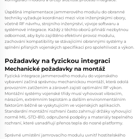
Úspěšná implementace jammerového modulu do obranné
techniky vyžaduje koordinaci mezi více inženýrskými obory,
včetně RF návrhu, strojního inženýrství, vývoje softwaru a
systémové integrace. Každý z těchto oborů přináší nezbytnou
odbornost, aby bylo zajištěno efektivní provoz modulu,
zachování kompatibility se stávajícími obrannými systémy a
splnění přísných vojenských specifikací pro spolehlivost a výkon.
Požadavky na fyzickou integraci
Mechanické požadavky na montáž
Fyzická integrace jammerového modulu do vojenského
vybavení začíná správnou mechanickou montáží, která odolá
provozním zatížením a zároveň zajistí optimální RF výkon.
Montážní systémy vojenské třídy musí vyhovovat vibracím,
nárazům, extrémním teplotám a dalším environmentálním
faktorům běžně se vyskytujícím ve vojenských aplikacích.
Standardní montážní rozhraní často zahrnují držáky vyhovující
normě MIL-STD-810, odpružené podpěry a materiály tepelného
rozhraní, které usnadňují přenos tepla do nosné platformy.
Správné umístění jamrovacího modulu uvnitř hostitelského