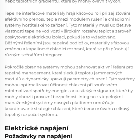
nebo teplotních gradientů, které by mohly ovlivnit výkon.
Tepelné interfacové materiály hrají klíčovou roli při zajišťování
efektivního přenosu tepla mezi modulem rušení a chladicími
systémy hostitelského zařízení. Tyto materiály musí udržet své
vlastnosti tepelné vodivosti v širokém rozsahu teplot a zároveň
poskytovat elektrickou izolaci, pokud je to vyžadováno.
Běžnými řešeními jsou tepelné podložky, materiály s fázovou
změnou a kapalinové chladicí rozhraní, které se přizpůsobují
různým scénářům integrace.
Pokročilé obranné systémy mohou zahrnovat aktivní řešení pro
tepelné management, která sledují teplotu jammerových
modulů a dynamicky upravují parametry chlazení. Tyto systémy
mohou optimalizovat účinnost chlazení při současném
minimalizaci spotřeby energie a akustických signatur, které by
mohly ohrozit provozní bezpečnost. Integrace s tepelnými
manažerskými systémy nosných platforem umožňuje
koordinované strategie chlazení, které berou v úvahu celkový
tepelný rozpočet systému.
Elektrické napájení
Požadavky na napájení