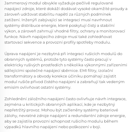
Jammerový modul obvykle vyžaduje pečlivě regulované
napájecí zdroje, které dokáží dodávat vysoké okamžité proudy a
zároveň udržovat stabilitu napětí za různých podmínek
zatížení. Inženýři zabývající se integrací musí navrhnout
systémy distribuce energie, které poskytují čistý a stabilní
výkon, a zároveň zahrnují vhodné filtry, ochrany a monitorovací
funkce. Návrh napájecího zdroje musí také zohledňovat
startovací sekvence a provozní profily spotřeby modulu.
Úprava napájení je nezbytná při integraci rušicích modulů do
obranných systémů, protože tyto systémy často pracují v
elektricky rušivých prostředích s několika výkonnými zařízeními
sdílejícími společné napájecí sběrnice. EMI filtry, izolační
transformátory a obvody korekce účiníku pomáhají zajistit
modul rušiče
přívod čistého napájení a zabraňují tak vedeným
emisím ovlivňovat ostatní systémy.
Zohlednění záložního napájení často ovlivňuje návrh integrace,
zejména u kritických obranných aplikací, kde je nezbytný
nepřetržitý provoz. Mohou být začleněny systémy bateriové
zálohy, nevratné zdroje napájení a redundantní zdroje energie,
aby se zajistila provozní schopnost rušicího modulu během
výpadků hlavního napájení nebo poškození v boji.