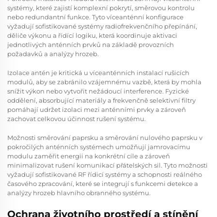
systémy, které zajistí komplexní pokrytí, směrovou kontrolu
nebo redundantní funkce. Tyto víceanténní konfigurace
vyžadují sofistikované systémy radiofrekvenčního přepínání,
děliče výkonu a řídící logiku, která koordinuje aktivaci
jednotlivých anténních prvků na základě provozních
požadavků a analýzy hrozeb.
Izolace antén je kritická u víceanténních instalací rušicích
modulů, aby se zabránilo vzájemnému vazbě, která by mohla
snížit výkon nebo vytvořit nežádoucí interference. Fyzické
oddělení, absorbující materiály a frekvenčně selektivní filtry
pomáhají udržet izolaci mezi anténními prvky a zároveň
zachovat celkovou účinnost rušení systému.
Možnosti směrování paprsku a směrování nulového paprsku v
pokročilých anténních systémech umožňují jamrovacímu
modulu zaměřit energii na konkrétní cíle a zároveň
minimalizovat rušení komunikací přátelských sil. Tyto možnosti
vyžadují sofistikované RF řídicí systémy a schopnosti reálného
časového zpracování, které se integrují s funkcemi detekce a
analýzy hrozeb hlavního obranného systému.
Ochrana životního prostředí a stínění