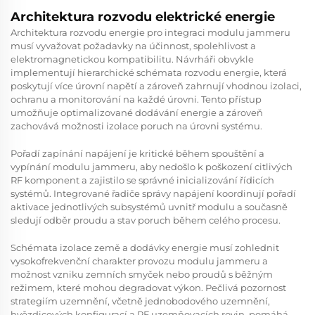
Architektura rozvodu elektrické energie
Architektura rozvodu energie pro integraci modulu jammeru
musí vyvažovat požadavky na účinnost, spolehlivost a
elektromagnetickou kompatibilitu. Návrháři obvykle
implementují hierarchické schémata rozvodu energie, která
poskytují více úrovní napětí a zároveň zahrnují vhodnou izolaci,
ochranu a monitorování na každé úrovni. Tento přístup
umožňuje optimalizované dodávání energie a zároveň
zachovává možnosti izolace poruch na úrovni systému.
Pořadí zapínání napájení je kritické během spouštění a
vypínání modulu jammeru, aby nedošlo k poškození citlivých
RF komponent a zajistilo se správné inicializování řídicích
systémů. Integrované řadiče správy napájení koordinují pořadí
aktivace jednotlivých subsystémů uvnitř modulu a současně
sledují odběr proudu a stav poruch během celého procesu.
Schémata izolace země a dodávky energie musí zohlednit
vysokofrekvenční charakter provozu modulu jammeru a
možnost vzniku zemních smyček nebo proudů s běžným
režimem, které mohou degradovat výkon. Pečlivá pozornost
strategiím uzemnění, včetně jednobodového uzemnění,
hvězdicových konfigurací a RF uzemňovacích rovin, pomáhá