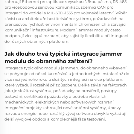
zahrnují Ethernet pro aplikace s vysokou šířkou pásma, RS-485
pro vícebodovou sériovou komunikaci, sběrnici CAN pro
integraci do vozidel a MIL-STD-1553 pro vojenské letectví. Výběr
závisí na architektuře hostitelského systému, požadavcích na
přenosovou rychlost, environmentálních omezeních a stávající
komunikační infrastruktuře. Moderní jammer moduly často
podporují více typů rozhraní, aby zajistily flexibilitu při integraci
do různých obranných platforem.
Jak dlouho trvá typická integrace jammer
modulu do obranného zařízení?
Integrace typického modulu jammeru do obranného vybavení
se pohybuje od několika měsíců u jednoduchých instalací až do
více než jednoho roku u složitých integrací na více platforem,
které vyžadují rozsáhlé přizpůsobení. Délka závisí na faktorech
jako je složitost systému, požadavky na prostředí, postupy
testování, certifikační požadavky a potřeba vlastních
mechanických, elektrických nebo softwarových rozhraní.
Integrační projekty zahrnující nové anténní systémy, úpravy
rozvodu energie nebo rozsáhlý vývoj softwaru obvykle vyžadují
delší vývojové období a komplexnější fáze testování.