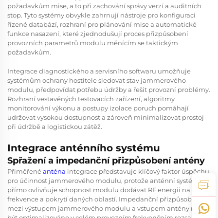
požadavkům mise, a to při zachování správy verzí a auditních
stop. Tyto systémy obvykle zahrnují nástroje pro konfiguraci
řízené databází, rozhraní pro plánování mise a automatické
funkce nasazení, které zjednodušují proces přizpůsobení
provozních parametrů modulu měnícím se taktickým
požadavkům.
Integrace diagnostického a servisního softwaru umožňuje
systémům ochrany hostitele sledovat stav jammerového
modulu, předpovídat potřebu údržby a řešit provozní problémy.
Rozhraní vestavěných testovacích zařízení, algoritmy
monitorování výkonu a postupy izolace poruch pomáhají
udržovat vysokou dostupnost a zároveň minimalizovat prostoj
při údržbě a logistickou zátěž.
Integrace anténního systému
Spřažení a impedanční přizpůsobení antény
Přiměřené
anténa
integrace představuje klíčový faktor úspěchu
pro účinnost jammerového modulu, protože anténní systém
přímo ovlivňuje schopnost modulu dodávat RF energii na cílové
frekvence a pokrytí daných oblastí. Impedanční přizpůsobení
mezi výstupem jammerového modulu a vstupem antény musí
být optimalizováno v celém provozním frekvenčním rozsahu,