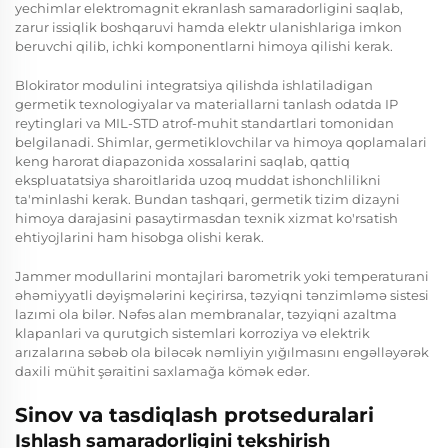
yechimlar elektromagnit ekranlash samaradorligini saqlab,
zarur issiqlik boshqaruvi hamda elektr ulanishlariga imkon
beruvchi qilib, ichki komponentlarni himoya qilishi kerak.
Blokirator modulini integratsiya qilishda ishlatiladigan
germetik texnologiyalar va materiallarni tanlash odatda IP
reytinglari va MIL-STD atrof-muhit standartlari tomonidan
belgilanadi. Shimlar, germetiklovchilar va himoya qoplamalari
keng harorat diapazonida xossalarini saqlab, qattiq
ekspluatatsiya sharoitlarida uzoq muddat ishonchlilikni
ta'minlashi kerak. Bundan tashqari, germetik tizim dizayni
himoya darajasini pasaytirmasdan texnik xizmat ko'rsatish
ehtiyojlarini ham hisobga olishi kerak.
Jammer modullarini montajlari barometrik yoki temperaturani
əhəmiyyatli dəyişmələrini keçirirsa, təzyiqni tənzimləmə sistesi
lazımi ola bilər. Nəfəs alan membranalar, təzyiqni azaltma
klapanlari va qurutgich sistemlari korroziya və elektrik
arızalarına səbəb ola biləcək nəmliyin yığılmasını engəlləyərək
daxili mühit şəraitini saxlamağa kömək edər.
Sinov va tasdiqlash protseduralari
Ishlash samaradorligini tekshirish