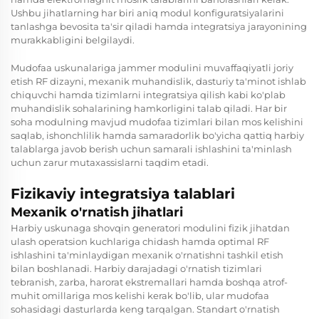
Ushbu jihatlarning har biri aniq modul konfiguratsiyalarini
tanlashga bevosita ta'sir qiladi hamda integratsiya jarayonining
murakkabligini belgilaydi.
Mudofaa uskunalariga jammer modulini muvaffaqiyatli joriy
etish RF dizayni, mexanik muhandislik, dasturiy ta'minot ishlab
chiquvchi hamda tizimlarni integratsiya qilish kabi ko'plab
muhandislik sohalarining hamkorligini talab qiladi. Har bir
soha modulning mavjud mudofaa tizimlari bilan mos kelishini
saqlab, ishonchlilik hamda samaradorlik bo'yicha qattiq harbiy
talablarga javob berish uchun samarali ishlashini ta'minlash
uchun zarur mutaxassislarni taqdim etadi.
Fizikaviy integratsiya talablari
Mexanik o'rnatish jihatlari
Harbiy uskunaga shovqin generatori modulini fizik jihatdan
ulash operatsion kuchlariga chidash hamda optimal RF
ishlashini ta'minlaydigan mexanik o'rnatishni tashkil etish
bilan boshlanadi. Harbiy darajadagi o'rnatish tizimlari
tebranish, zarba, harorat ekstremallari hamda boshqa atrof-
muhit omillariga mos kelishi kerak bo'lib, ular mudofaa
sohasidagi dasturlarda keng tarqalgan. Standart o'rnatish