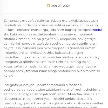
Jan 20, 2026
Zamonaviy mudofaa tizimlari tobora murakkablashayotgan
tahdidli muhitda operatsion ustunlikni saqlash uchun keng
ko'lamli elektron choralarga juda ham bog'liq. To'siqchi
modul
shu kabi mudofaa arxitekturalarining asosiy komponenti
sifatida xizmat qiladi va g'ayritabiiy aloqalarni, navigatsiya
tizimlarini hamda masofadan boshqariladigan qurilmalarni
neytrallash imkonini beruvchi maqsadli signallarni buzish
imkoniyatini ta'minlaydi. Ushbu ixtisoslashtirilgan
modullarning katta hajmli mudofaa platformalariga qanday
integratsiya qilinishini tushunish uchun ularning texnik
xususiyatlari, o'rnatish talablari, quvvat taqsimoti ehtiyojlari
hamda asosiy tizimlar bilan aloqa protokollari bilan tanishish
kerak.
Integratsiya jarayoni, jammer modulini o'rnatishni
boshqaradigan operatsion talablarni va atrof-muhit cheklovlari
e'tibor bilan o'rganish orqali boshlanadi. Mudofaa uskunalari
dizaynerlari mos jammer yechimlarini tanlashdan oldin
mavjud joy, quvvat byudjeti, issiqlikni boshqarish imkoniyatlari
hamda elektromagnit moslik talablarini baholashlari kerak.