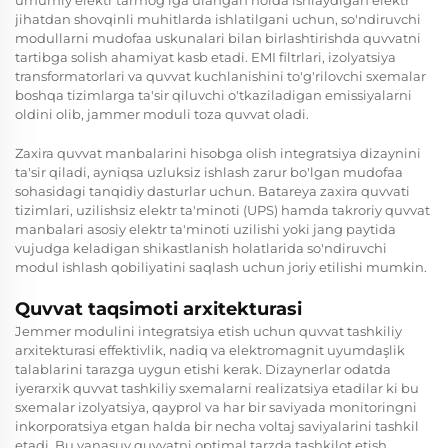
jihatdan shovqinli muhitlarda ishlatilgani uchun, so'ndiruvchi
modullarni mudofaa uskunalari bilan birlashtirishda quvvatni
tartibga solish ahamiyat kasb etadi. EMI filtrlari, izolyatsiya
transformatorlari va quvvat kuchlanishini to'g'rilovchi sxemalar
boshqa tizimlarga ta'sir qiluvchi o'tkaziladigan emissiyalarni
oldini olib,
jammer moduli
toza quvvat oladi.
Zaxira quvvat manbalarini hisobga olish integratsiya dizaynini
ta'sir qiladi, ayniqsa uzluksiz ishlash zarur bo'lgan mudofaa
sohasidagi tanqidiy dasturlar uchun. Batareya zaxira quvvati
tizimlari, uzilishsiz elektr ta'minoti (UPS) hamda takroriy quvvat
manbalari asosiy elektr ta'minoti uzilishi yoki jang paytida
vujudga keladigan shikastlanish holatlarida so'ndiruvchi
modul ishlash qobiliyatini saqlash uchun joriy etilishi mumkin.
Quvvat taqsimoti arxitekturasi
Jemmer modulini integratsiya etish uchun quvvat tashkiliy
arxitekturasi effektivlik, nadiq va elektromagnit uyumdaşlik
talablarini tarazga uygun etishi kеrak. Dizaynerlar odatda
iyerarxik quvvat tashkiliy sxemalarni realizatsiya etadilar ki bu
sxemalar izolyatsiya, qayprol va har bir saviyada monitoringni
inkorporatsiya etgan halda bir nеcha voltaj saviyalarini tashkil
etadi. Bu yanaşuv quvvatni optimal tarzda tashkilot etish