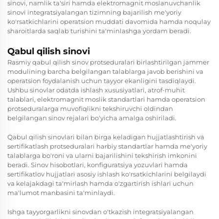
sinovi, namlik ta'siri hamda elektromagnit moslanuvchanlik
sinovi integratsiyalangan tizimning bajarilish me'yoriy
ko'rsatkichlarini operatsion muddati davomida hamda noqulay
sharoitlarda saqlab turishini ta'minlashga yordam beradi.
Qabul qilish sinovi
Rasmiy qabul qilish sinov protseduralari birlashtirilgan jammer
modulining barcha belgilangan talablarga javob berishini va
operatsion foydalanish uchun tayyor ekanligini tasdiqlaydi.
Ushbu sinovlar odatda ishlash xususiyatlari, atrof-muhit
talablari, elektromagnit moslik standartlari hamda operatsion
protseduralarga muvofiqlikni tekshiruvchi oldindan
belgilangan sinov rejalari bo‘yicha amalga oshiriladi.
Qabul qilish sinovlari bilan birga keladigan hujjatlashtirish va
sertifikatlash protseduralari harbiy standartlar hamda me'yoriy
talablarga bo'roni va ularni bajarilishini tekshirish imkonini
beradi. Sinov hisobotlari, konfiguratsiya yozuvlari hamda
sertifikatlov hujjatlari asosiy ishlash ko'rsatkichlarini belgilaydi
va kelajakdagi ta'mirlash hamda o'zgartirish ishlari uchun
ma'lumot manbasini ta'minlaydi.
Ishga tayyorgarlikni sinovdan o'tkazish integratsiyalangan