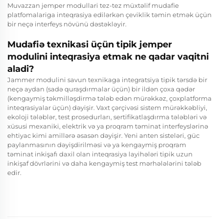
Muvazzan jemper modullari tez-tez müxtəlif mudafie
platfomalariga inteqrasiya edilərkən çeviklik təmin etmək üçün
bir neçə interfeys növünü dəstəkləyir.
Mudafiə texnikasi üçün tipik jemper
modulini inteqrasiya etmak ne qadar vaqitni
aladi?
Jammer modulini savun texnikaga integratsiya tipik tərsdə bir
neçə aydan (sadə quraşdırmalar üçün) bir ildən çoxa qədər
(kengaymiş təkmilləşdirmə tələb edən mürəkkəz, çoxplatforma
inteqrasiyalar üçün) dəyişir. Vaxt çərçivəsi sistem mürəkkəbliyi,
ekoloji tələblər, test prosedurları, sertifikatlaşdırma tələbləri və
xüsusi mexaniki, elektrik və ya proqram təminat interfeyslərinə
ehtiyac kimi amillərə əsasən dəyişir. Yeni anten sisteləri, güc
paylanmasının dəyişdirilməsi və ya kengaymiş proqram
təminat inkişafı daxil olan inteqrasiya layihələri tipik uzun
inkişaf dövrlərini və daha kengaymiş test mərhələlərini tələb
edir.