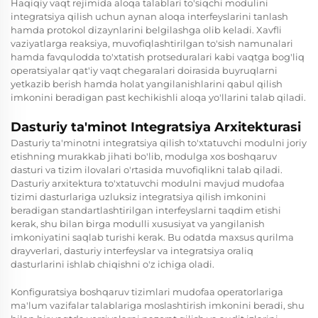
Haqiqiy vaqt rejimida aloqa talablari to'siqchi modulini
integratsiya qilish uchun aynan aloqa interfeyslarini tanlash
hamda protokol dizaynlarini belgilashga olib keladi. Xavfli
vaziyatlarga reaksiya, muvofiqlashtirilgan to'sish namunalari
hamda favqulodda to'xtatish protseduralari kabi vaqtga bog'liq
operatsiyalar qat'iy vaqt chegaralari doirasida buyruqlarni
yetkazib berish hamda holat yangilanishlarini qabul qilish
imkonini beradigan past kechikishli aloqa yo'llarini talab qiladi.
Dasturiy ta'minot Integratsiya Arxitekturasi
Dasturiy ta'minotni integratsiya qilish to'xtatuvchi modulni joriy
etishning murakkab jihati bo'lib, modulga xos boshqaruv
dasturi va tizim ilovalari o'rtasida muvofiqlikni talab qiladi.
Dasturiy arxitektura to'xtatuvchi modulni mavjud mudofaa
tizimi dasturlariga uzluksiz integratsiya qilish imkonini
beradigan standartlashtirilgan interfeyslarni taqdim etishi
kerak, shu bilan birga modulli xususiyat va yangilanish
imkoniyatini saqlab turishi kerak. Bu odatda maxsus qurilma
drayverlari, dasturiy interfeyslar va integratsiya oraliq
dasturlarini ishlab chiqishni o'z ichiga oladi.
Konfiguratsiya boshqaruv tizimlari mudofaa operatorlariga
ma'lum vazifalar talablariga moslashtirish imkonini beradi, shu