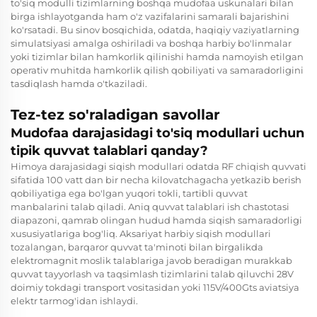
to'siq modulli tizimlarning boshqa mudofaa uskunalari bilan
birga ishlayotganda ham o'z vazifalarini samarali bajarishini
ko'rsatadi. Bu sinov bosqichida, odatda, haqiqiy vaziyatlarning
simulatsiyasi amalga oshiriladi va boshqa harbiy bo'linmalar
yoki tizimlar bilan hamkorlik qilinishi hamda namoyish etilgan
operativ muhitda hamkorlik qilish qobiliyati va samaradorligini
tasdiqlash hamda o'tkaziladi.
Tez-tez so'raladigan savollar
Mudofaa darajasidagi to'siq modullari uchun
tipik quvvat talablari qanday?
Himoya darajasidagi siqish modullari odatda RF chiqish quvvati
sifatida 100 vatt dan bir necha kilovatchagacha yetkazib berish
qobiliyatiga ega bo'lgan yuqori tokli, tartibli quvvat
manbalarini talab qiladi. Aniq quvvat talablari ish chastotasi
diapazoni, qamrab olingan hudud hamda siqish samaradorligi
xususiyatlariga bog'liq. Aksariyat harbiy siqish modullari
tozalangan, barqaror quvvat ta'minoti bilan birgalikda
elektromagnit moslik talablariga javob beradigan murakkab
quvvat tayyorlash va taqsimlash tizimlarini talab qiluvchi 28V
doimiy tokdagi transport vositasidan yoki 115V/400Gts aviatsiya
elektr tarmog'idan ishlaydi.