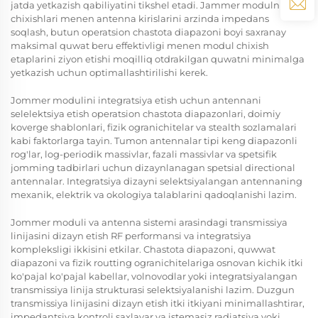
jatda yetkazish qabiliyatini tikshel etadi. Jammer modulning
chixishlari menen antenna kirislarini arzinda impedans
soqlash, butun operatsion chastota diapazoni boyi saxranay
maksimal quwat beru effektivligi menen modul chixish
etaplarini ziyon etishi moqilliq otdrakilgan quwatni minimalga
yetkazish uchun optimallashtirilishi kerek.
Jommer modulini integratsiya etish uchun antennani
selelektsiya etish operatsion chastota diapazonlari, doimiy
koverge shablonlari, fizik ogranichitelar va stealth sozlamalari
kabi faktorlarga tayin. Tumon antennalar tipi keng diapazonli
rog'lar, log-periodik massivlar, fazali massivlar va spetsifik
jomming tadbirlari uchun dizaynlanagan spetsial directional
antennalar. Integratsiya dizayni selektsiyalangan antennaning
mexanik, elektrik va okologiya talablarini qadoqlanishi lazim.
Jommer moduli va antenna sistemi arasindagi transmissiya
linijasini dizayn etish RF performansi va integratsiya
kompleksligi ikkisini etkilar. Chastota diapazoni, quwwat
diapazoni va fizik routting ogranichitelariga osnovan kichik itki
ko'pajal ko'pajal kabellar, volnovodlar yoki integratsiyalangan
transmissiya linija strukturasi selektsiyalanishi lazim. Duzgun
transmissiya linijasini dizayn etish itki itkiyani minimallashtirar,
impedantsiya kontroli saxlayar va istemasiz radiatsiya yoki