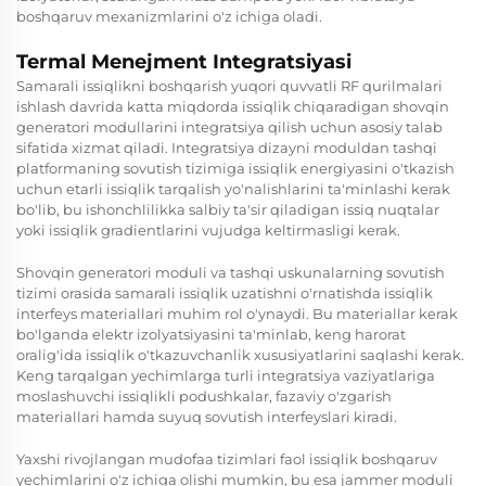
boshqaruv mexanizmlarini o'z ichiga oladi.
Termal Menejment Integratsiyasi
Samarali issiqlikni boshqarish yuqori quvvatli RF qurilmalari
ishlash davrida katta miqdorda issiqlik chiqaradigan shovqin
generatori modullarini integratsiya qilish uchun asosiy talab
sifatida xizmat qiladi. Integratsiya dizayni moduldan tashqi
platformaning sovutish tizimiga issiqlik energiyasini o'tkazish
uchun etarli issiqlik tarqalish yo'nalishlarini ta'minlashi kerak
bo'lib, bu ishonchlilikka salbiy ta'sir qiladigan issiq nuqtalar
yoki issiqlik gradientlarini vujudga keltirmasligi kerak.
Shovqin generatori moduli va tashqi uskunalarning sovutish
tizimi orasida samarali issiqlik uzatishni o'rnatishda issiqlik
interfeys materiallari muhim rol o'ynaydi. Bu materiallar kerak
bo'lganda elektr izolyatsiyasini ta'minlab, keng harorat
oralig'ida issiqlik o'tkazuvchanlik xususiyatlarini saqlashi kerak.
Keng tarqalgan yechimlarga turli integratsiya vaziyatlariga
moslashuvchi issiqlikli podushkalar, fazaviy o'zgarish
materiallari hamda suyuq sovutish interfeyslari kiradi.
Yaxshi rivojlangan mudofaa tizimlari faol issiqlik boshqaruv
yechimlarini o'z ichiga olishi mumkin, bu esa jammer moduli