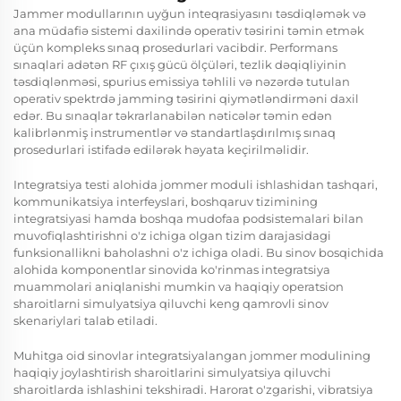
Jammer modullarının uyğun inteqrasiyasını təsdiqləmək və
ana müdafiə sistemi daxilində operativ təsirini təmin etmək
üçün kompleks sınaq prosedurlari vacibdir. Performans
sınaqlari adətən RF çıxış gücü ölçüləri, tezlik dəqiqliyinin
təsdiqlənməsi, spurius emissiya təhlili və nəzərdə tutulan
operativ spektrdə jamming təsirini qiymətləndirməni daxil
edər. Bu sınaqlar təkrarlanabilən nəticələr təmin edən
kalibrlənmiş instrumentlər və standartlaşdırılmış sınaq
prosedurlari istifadə edilərək həyata keçirilməlidir.
Integratsiya testi alohida jommer moduli ishlashidan tashqari,
kommunikatsiya interfeyslari, boshqaruv tizimining
integratsiyasi hamda boshqa mudofaa podsistemalari bilan
muvofiqlashtirishni o'z ichiga olgan tizim darajasidagi
funksionallikni baholashni o'z ichiga oladi. Bu sinov bosqichida
alohida komponentlar sinovida ko'rinmas integratsiya
muammolari aniqlanishi mumkin va haqiqiy operatsion
sharoitlarni simulyatsiya qiluvchi keng qamrovli sinov
skenariylari talab etiladi.
Muhitga oid sinovlar integratsiyalangan jommer modulining
haqiqiy joylashtirish sharoitlarini simulyatsiya qiluvchi
sharoitlarda ishlashini tekshiradi. Harorat o'zgarishi, vibratsiya