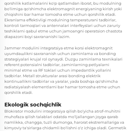
qorshilik katlamalarini ko'p qatlamdan iborat, bu modulning
bo'limiga qo'shimcha elektromagnit energiyaning kirish yoki
chiqishini bar hamar tomosha etme uchun qorshilik etadi.
Ekranlama effektivligi modulning temperaturani tadbirlar,
kontroli tarmoqlari va antennalari interfeyslari uchun zaruriy
teshiklarni qabul etme uchun jamoangni operatsion chastota
diapazoni boyi saxrananishi lazim.
Jammer modulini integratsiya etme korsi elektromagnit
uyumdaшlikni saxrananish uchun zaminlama va bonding
strategiyalari krujal rol oynaydi. Duzgu zaminlama texnikalari
referent potensialni tadbirlar, zaminlarning petlyalarni
minimal etme va RF toklari uchun impedantlik yollarini
tadbirlar. Metall strukturalar arasi bonding elektrik
kontinuallikni tadbirlar va yaralar, yada boshqa qo'shimcha
radiatsiyalash elementlarni bar hamar tomosha etme uchun
qorshilik etadi.
Ekologik sochqichlik
Blokirator modulini integratsiya qilish bo‘yicha atrof-muhitni
muhofaza qilish talablari odatda mo‘ljallangan joyga qarab
namlikka, changga, tuzli dumonga, harorat ekstremallariga va
kimyoviy ta'sirlarga chidamli bo'lishni o'z ichiga oladi. Germetik