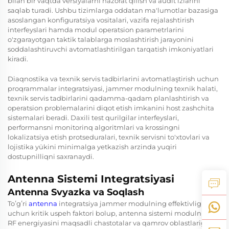
bilan bir vaqtda versiyalarni nazorat qilish va audit izlarini
saqlab turadi. Ushbu tizimlarga oddatan ma'lumotlar bazasiga
asoslangan konfiguratsiya vositalari, vazifa rejalashtirish
interfeyslari hamda modul operatsion parametrlarini
o'zgarayotgan taktik talablarga moslashtirish jarayonini
soddalashtiruvchi avtomatlashtirilgan tarqatish imkoniyatlari
kiradi.
Diaqnostika va texnik servis tadbirlarini avtomatlaştirish uchun
proqrammalar integratsiyasi, jammer modulning texnik halati,
texnik servis tadbirlarini qadamma-qadam planlashtirish va
operatsion problemalarini diqot etish imkanini host zashchita
sistemalari beradi. Daxili test qurilgilar interfeyslari,
performansni monitorinq algoritmlari va krossingni
lokalizatsiya etish protseduralari, texnik servisni to'xtovlari va
lojistika yükini minimalga yetkazish arzinda yuqiri
dostupnilliqni saxranaydi.
Antenna Sistemi Integratsiyasi
Antenna Svyazka va Soqlash
Toʻgʻri
antenna
integratsiya jammer modulning effektivligi
uchun kritik uspeh faktori bolup, antenna sistemi modulning
RF energiyasini maqsadli chastotalar va qamrov oblastlariga