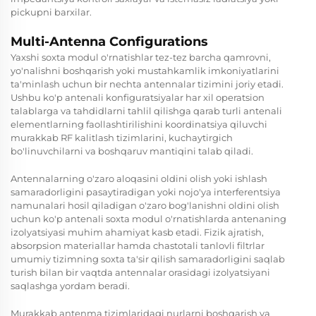
pickupni barxilar.
Multi-Antenna Configurations
Yaxshi soxta modul o'rnatishlar tez-tez barcha qamrovni,
yo'nalishni boshqarish yoki mustahkamlik imkoniyatlarini
ta'minlash uchun bir nechta antennalar tizimini joriy etadi.
Ushbu ko'p antenali konfiguratsiyalar har xil operatsion
talablarga va tahdidlarni tahlil qilishga qarab turli antenali
elementlarning faollashtirilishini koordinatsiya qiluvchi
murakkab RF kalitlash tizimlarini, kuchaytirgich
bo'linuvchilarni va boshqaruv mantiqini talab qiladi.
Antennalarning o'zaro aloqasini oldini olish yoki ishlash
samaradorligini pasaytiradigan yoki nojo'ya interferentsiya
namunalari hosil qiladigan o'zaro bog'lanishni oldini olish
uchun ko'p antenali soxta modul o'rnatishlarda antenaning
izolyatsiyasi muhim ahamiyat kasb etadi. Fizik ajratish,
absorpsion materiallar hamda chastotali tanlovli filtrlar
umumiy tizimning soxta ta'sir qilish samaradorligini saqlab
turish bilan bir vaqtda antennalar orasidagi izolyatsiyani
saqlashga yordam beradi.
Murakkab antenma tizimlaridagi nurlarni boshqarish va