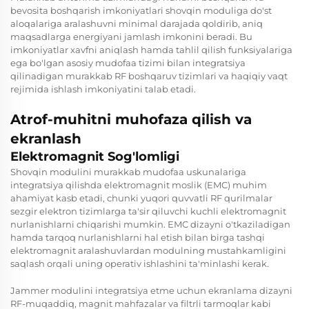
bevosita boshqarish imkoniyatlari shovqin moduliga do'st
aloqalariga aralashuvni minimal darajada qoldirib, aniq
maqsadlarga energiyani jamlash imkonini beradi. Bu
imkoniyatlar xavfni aniqlash hamda tahlil qilish funksiyalariga
ega bo'lgan asosiy mudofaa tizimi bilan integratsiya
qilinadigan murakkab RF boshqaruv tizimlari va haqiqiy vaqt
rejimida ishlash imkoniyatini talab etadi.
Atrof-muhitni muhofaza qilish va
ekranlash
Elektromagnit Sog'lomligi
Shovqin modulini murakkab mudofaa uskunalariga
integratsiya qilishda elektromagnit moslik (EMC) muhim
ahamiyat kasb etadi, chunki yuqori quvvatli RF qurilmalar
sezgir elektron tizimlarga ta'sir qiluvchi kuchli elektromagnit
nurlanishlarni chiqarishi mumkin. EMC dizayni o'tkaziladigan
hamda tarqoq nurlanishlarni hal etish bilan birga tashqi
elektromagnit aralashuvlardan modulning mustahkamligini
saqlash orqali uning operativ ishlashini ta'minlashi kerak.
Jammer modulini integratsiya etme uchun ekranlama dizayni
RF-muqaddiq, magnit mahfazalar va filtrli tarmoqlar kabi