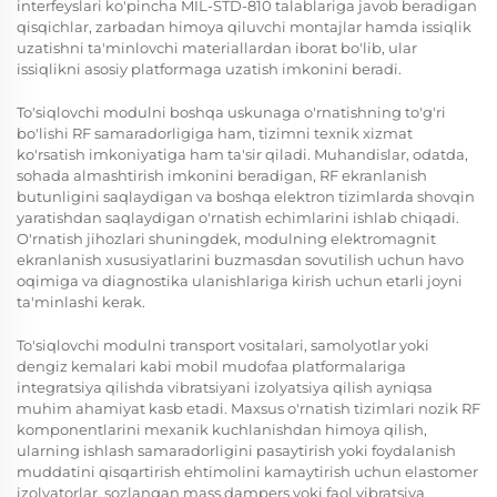
interfeyslari ko'pincha MIL-STD-810 talablariga javob beradigan
qisqichlar, zarbadan himoya qiluvchi montajlar hamda issiqlik
uzatishni ta'minlovchi materiallardan iborat bo'lib, ular
issiqlikni asosiy platformaga uzatish imkonini beradi.
To'siqlovchi modulni boshqa uskunaga o'rnatishning to'g'ri
bo'lishi RF samaradorligiga ham, tizimni texnik xizmat
ko'rsatish imkoniyatiga ham ta'sir qiladi. Muhandislar, odatda,
sohada almashtirish imkonini beradigan, RF ekranlanish
butunligini saqlaydigan va boshqa elektron tizimlarda shovqin
yaratishdan saqlaydigan o'rnatish echimlarini ishlab chiqadi.
O'rnatish jihozlari shuningdek, modulning elektromagnit
ekranlanish xususiyatlarini buzmasdan sovutilish uchun havo
oqimiga va diagnostika ulanishlariga kirish uchun etarli joyni
ta'minlashi kerak.
To'siqlovchi modulni transport vositalari, samolyotlar yoki
dengiz kemalari kabi mobil mudofaa platformalariga
integratsiya qilishda vibratsiyani izolyatsiya qilish ayniqsa
muhim ahamiyat kasb etadi. Maxsus o'rnatish tizimlari nozik RF
komponentlarini mexanik kuchlanishdan himoya qilish,
ularning ishlash samaradorligini pasaytirish yoki foydalanish
muddatini qisqartirish ehtimolini kamaytirish uchun elastomer
izolyatorlar, sozlangan mass dampers yoki faol vibratsiya