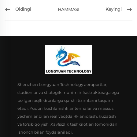
Oldingi
Keyingi
HAMMASI
Shenzhen Longyuan Technology aeroportlar,
stadionlar va strategik muhim infrastrukturaga ega
bo'lgan aqlli dronlarga qarshi tizimlarni taqdim
etadi. Yuqori kuchlanishli antennalar va maxsus
yechimlar bilan real vaqtda RF aniqlash, kuzatish
va to'sib qo'yish. Xavfsizlik tashkilotlari tomonidan
ishonch bilan foydalaniladi.