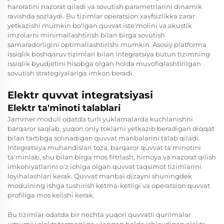
haroratini nazorat qiladi va sovutish parametrlarini dinamik
ravishda sozlaydi. Bu tizimlar operatsion xavfsizlikka zarar
yetkazishi mumkin bo'lgan quvvat iste'molini va akustik
imzolarni minimallashtirish bilan birga sovutish
samaradorligini optimallashtirishi mumkin. Asosiy platforma
issiqlik boshqaruv tizimlari bilan integratsiya butun tizimning
issiqlik byudjetini hisobga olgan holda muvofiqlashtirilgan
sovutish strategiyalariga imkon beradi.
Elektr quvvat integratsiyasi
Elektr ta'minoti talablari
Jammer moduli odatda turli yuklamalarda kuchlanishni
barqaror saqlab, yuqori oniy toklarni yetkazib beradigan diqqat
bilan tartibga solinadigan quvvat manbalarini talab qiladi.
Integratsiya muhandislari toza, barqaror quvvat ta'minotini
ta'minlab, shu bilan birga mos filtrlash, himoya va nazorat qilish
imkoniyatlarini o'z ichiga olgan quvvat taqsimot tizimlarini
loyihalashlari kerak. Quvvat manbai dizayni shuningdek
modulning ishga tushirish ketma-ketligi va operatsion quvvat
profiliga mos kelishi kerak.
Bu tizimlar odatda bir nechta yuqori quvvatli qurilmalar
umumiy elektr tarmog'iga ulangan holda ishlaydigan elektr