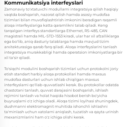
Kommunikatsiya interfeyslari
Zamonaviy to'xtatuvchi modullarni integratsiya qilish haqiqiy
vaqtda boshqarish, nazorat qilish hamda asosiy mudofaa
tizimlari bilan muvofiqlashtirish imkonini beradigan raqamli
aloqa interfeyslariga katta qaramlikni talab qiladi. Keng
tarqalgan interfeys standartlarga Ethernet, RS-485, CAN
magistrali hamda MIL-STD-1553 kiradi, ular har xil afzalliklarga
ega bo'lib, aniq dasturiy talablarga hamda mavjud tizim
arxitekturasiga qarab farq qiladi. Aloqa interfeyslarini tanlash
integratsiya murakkabligi hamda operatsion imkoniyatlarga bir
xil ta'sir qiladi.
To'siqchi modulini boshqarish tizimlari uchun protokolni joriy
etish standart harbiy aloqa protokollari hamda maxsus
mudofaa dasturlari uchun ishlab chiqilgan maxsus
interfeyslarni qo'llab-quvvatlashi kerak. Bu protokollar odatda
chastotani tanlash, quvvat darajasini boshqarish, ishlash
rejimini tanlash va holat haqida hisobot berish bo'yicha
buyruqlarni o'z ichiga oladi. Aloqa tizimi loyihasi shuningdek,
dushmanni elektromagnit muhitida ishonchli ishlashni
ta'minlash uchun xatolarni aniqlash, tuzatish va qayta urinish
mexanizmlarini ham o'z ichiga olishi kerak.