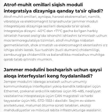
Atrof-muhit omillari siqish moduli
integratsiya dizayniga qanday ta'sir qiladi?
Atrof-muhit omillari, ayniqsa, harorat ekstremallari, namlik,
vibratsiya va elektromagnit to'qnashuvlar jammer moduli
integratsiyasi dizayniga sezilarli darajada ta'sir qiladi.
Integratsiya dizayni -40°C dan +71°C gacha bo'lgan harbiy
ishlatish harorat oralig'ida ishonchli ishlashni ta'minlash uchun
mos termoregulatsiya tizimlari, atrof-muhitga nisbatan
germetiklanish, shok o'rnatish va elektromagnit ekranlashni o'z
ichiga olishi kerak. Suv tushishi (tuzli dumani) chidamliligi,
zamburug'ga chidamlilik va balandlikka moslashuv muhitga
qarab talab qilinishi mumkin.
Jammer modulini boshqarish uchun qaysi
aloqa interfeyslari keng foydalaniladi?
Jemper modulini idaraga arxalash uchun umumiy
kommunikatsiya interfeyslari yokiq-bandlik tətbiqləri üçün
Ethernet, çoxkanal ardıcıllik rabitəsi üçün RS-485, nəqliyyat
vasitələrinə inteqratasiya üçün CAN magistrali və hərbi
təyyəzələr üçün MIL-STD-1553-i daxildir. Seçim ev sistem
arxitekturasi, məlumat ötürmə sürəti tələbləri, ekoloji
məhdudiyyatlar və mövcud rabitə infrastrukturiga əsaslanir.