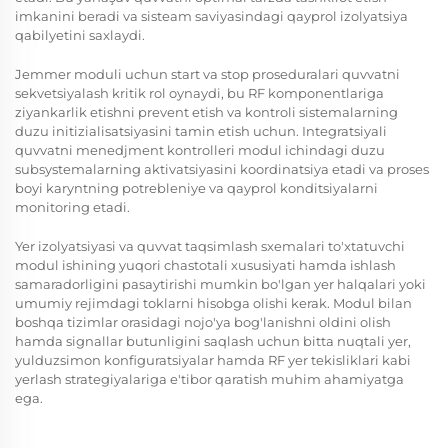
imkanini beradi va sisteam saviyasindagi qayprol izolyatsiya
qabilyetini saxlaydi.
Jemmer moduli uchun start va stop proseduralari quvvatni
sekvetsiyalash kritik rol oynaydi, bu RF komponentlariga
ziyankarlik etishni prevent etish va kontroli sistemalarning
duzu initizialisatsiyasini tamin etish uchun. Integratsiyali
quvvatni menedjment kontrolleri modul ichindagi duzu
subsystemalarning aktivatsiyasini koordinatsiya etadi va proses
boyi karyntning potrebleniye va qayprol konditsiyalarni
monitoring etadi.
Yer izolyatsiyasi va quvvat taqsimlash sxemalari to'xtatuvchi
modul ishining yuqori chastotali xususiyati hamda ishlash
samaradorligini pasaytirishi mumkin bo'lgan yer halqalari yoki
umumiy rejimdagi toklarni hisobga olishi kerak. Modul bilan
boshqa tizimlar orasidagi nojo'ya bog'lanishni oldini olish
hamda signallar butunligini saqlash uchun bitta nuqtali yer,
yulduzsimon konfiguratsiyalar hamda RF yer tekisliklari kabi
yerlash strategiyalariga e'tibor qaratish muhim ahamiyatga
ega.